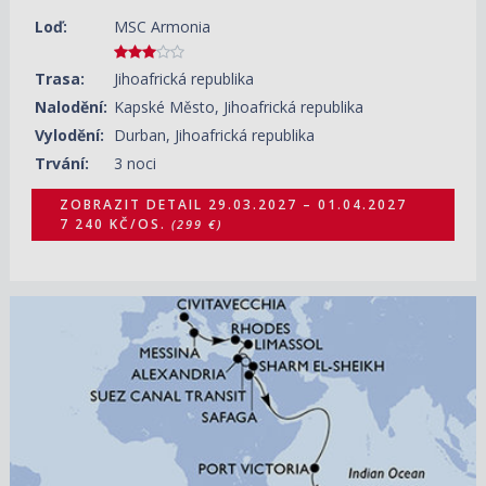
Loď:
MSC Armonia
Trasa:
Jihoafrická republika
Nalodění:
Kapské Město, Jihoafrická republika
Vylodění:
Durban, Jihoafrická republika
Trvání:
3 noci
ZOBRAZIT DETAIL
29.03.2027 – 01.04.2027
7 240 KČ/OS.
(299 €)
18.10.2027 – 12.11.2027
ZOBRAZIT DETAIL
46 440 KČ/OS.
(1 919 €)