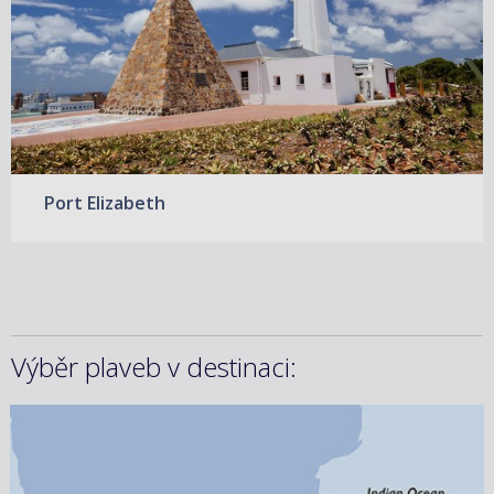
Port Elizabeth
Výběr plaveb v destinaci:
12.02.2027 – 14.02.2027
ZOBRAZIT DETAIL
5 300 KČ/OS.
(219 €)