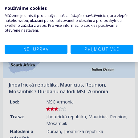
Používáme cookies
26.12.2026 – 07.01.2027
ZOBRAZIT DETAIL
Můžeme je umístit pro analýzu našich údajů o návštěvnících, pro zlepšení
43 780 KČ/OS.
(1 809 €)
našeho webu, ukázání personalizovaného obsahu a pro poskytnutí
skvělého zážitku z webu. Pro více informací o cookies používáme
otevřené nastavení.
NE, UPRAV
PŘIJMOUT VŠE
Jihoafrická republika, Mauricius, Reunion,
Mosambik z Durbanu na lodi MSC Armonia
Loď:
MSC Armonia
Trasa:
Jihoafrická republika, Mauricius, Reunion,
Mosambik
Nalodění a
Durban, Jihoafrická republika