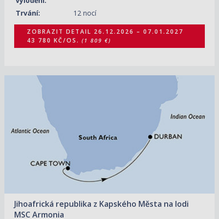
vylodění:
Trvání:
12 nocí
ZOBRAZIT DETAIL
26.12.2026 – 07.01.2027
43 780 KČ/OS.
(1 809 €)
29.03.2027 – 01.04.2027
ZOBRAZIT DETAIL
7 240 KČ/OS.
(299 €)
Jihoafrická republika z Kapského Města na lodi
MSC Armonia