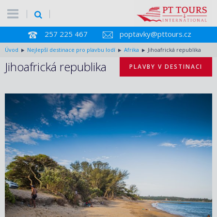
257 225 467
poptavky@pttours.cz
Úvod
Nejlepší destinace pro plavbu lodí
Afrika
Jihoafrická republika
Jihoafrická republika
PLAVBY V DESTINACI