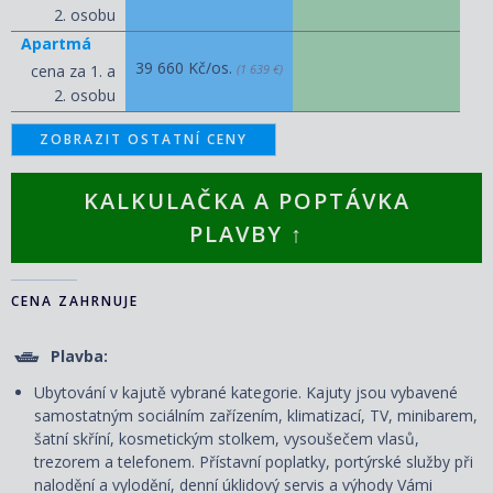
2. osobu
Apartmá
39 660 Kč/os.
cena za 1. a
(1 639 €)
2. osobu
ZOBRAZIT OSTATNÍ CENY
KALKULAČKA A POPTÁVKA
PLAVBY ↑
CENA ZAHRNUJE
Plavba:
Ubytování v kajutě vybrané kategorie. Kajuty jsou vybavené
samostatným sociálním zařízením, klimatizací, TV, minibarem,
šatní skříní, kosmetickým stolkem, vysoušečem vlasů,
trezorem a telefonem. P
řístavní poplatky, portýrské služby při
nalodění a vylodění, denní úklidový servis
a výhody Vámi