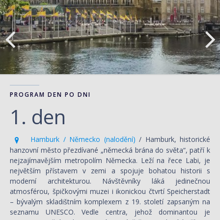
PROGRAM DEN PO DNI
1. den
Hamburk / Německo (nalodění)
/ Hamburk, historické
hanzovní město přezdívané „německá brána do světa“, patří k
nejzajímavějším metropolím Německa. Leží na řece Labi, je
největším přístavem v zemi a spojuje bohatou historii s
moderní architekturou. Návštěvníky láká jedinečnou
atmosférou, špičkovými muzei i ikonickou čtvrtí Speicherstadt
– bývalým skladištním komplexem z 19. století zapsaným na
seznamu UNESCO. Vedle centra, jehož dominantou je