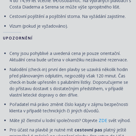
4 do 14,99 let včetně: 6€/osoba/noc. Na vybraných plavbách s
Costa Diadema a Serena se může výše spropitného lišit.
Cestovní
pojištění
a
pojištění storna. Na vyžádání zajistíme.
Vízum (pokud je vyžadováno).
UPOZORNĚNÍ
Ceny jsou pohyblivé a uvedená cena je pouze orientační.
Aktuální cena bude určena v okamžiku nezávazné rezervace.
Nalodění (check-in) první den plavby se uzavírá několik hodin
před plánovaným odplutím, nejpozději však 120 minut. Čas
check-in bude upřesněn s palubními lístky. Doporučujeme se
do přístavu dostavit s dostatečným předstihem, v případě
vlastní letecké dopravy o den dříve.
Pořadatel má právo změnit číslo kajuty v zájmu bezpečnosti
klienta v případě technických či jiných důvodů.
Máte již členství u lodní společnosti? Objevte
ZDE
svět výhod.
Pro účast na plavbě je nutné mít
cestovní pas
platný ještě