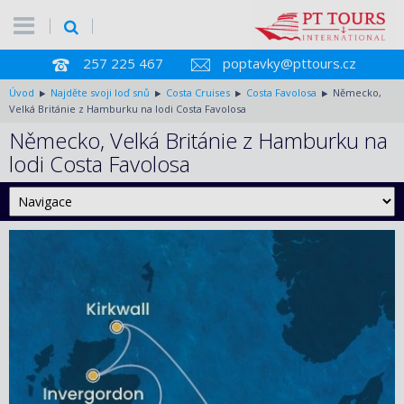
257 225 467
poptavky@pttours.cz
Úvod
Najděte svoji loď snů
Costa Cruises
Costa Favolosa
Německo,
Velká Británie z Hamburku na lodi Costa Favolosa
Německo, Velká Británie z Hamburku na
lodi Costa Favolosa