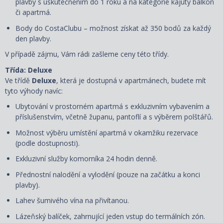
plavby s uskutečněním do 1 roku a na kategorie kajuty balkon
či apartmá.
Body do CostaClubu – možnost získat až 350 bodů za každý
den plavby.
V případě zájmu, Vám rádi zašleme ceny této třídy.
Třída: Deluxe
Ve třídě
Deluxe
, která je dostupná
v apartmánech, budete mít
tyto výhody navíc:
Ubytování v prostorném apartmá s exkluzivním vybavením a
příslušenstvím, včetně županu, pantoflí a s
výběrem polštářů
.
Možnost výběru umístění apartmá v okamžiku rezervace
(podle dostupnosti).
Exkluzivní služby komorníka 24 hodin denně.
Přednostní nalodění a vylodění (pouze na začátku a konci
plavby).
Lahev šumivého vína na přivítanou.
Lázeňský balíček, zahrnující jeden vstup do termálních zón.