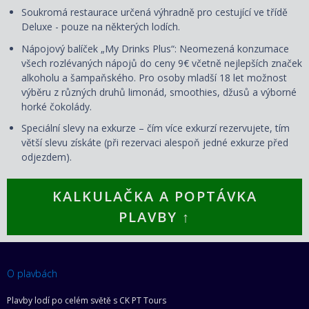
Soukromá restaurace určená výhradně pro cestující ve třídě
Deluxe - pouze na některých lodích.
Nápojový balíček „My Drinks Plus“: Neomezená konzumace
všech rozlévaných nápojů do ceny 9€ včetně nejlepších značek
alkoholu a šampaňského. Pro osoby mladší 18 let možnost
výběru z různých druhů limonád, smoothies, džusů a výborné
horké čokolády.
Speciální slevy na exkurze – čím více exkurzí rezervujete, tím
větší slevu získáte (při rezervaci alespoň jedné exkurze před
odjezdem).
KALKULAČKA A POPTÁVKA
PLAVBY ↑
O plavbách
Plavby lodí po celém světě s CK PT Tours