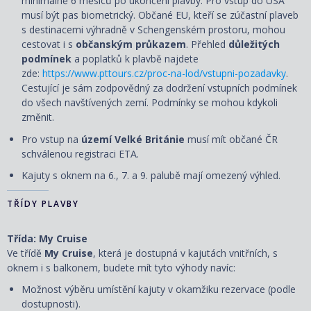
minimálně 6 měsíců po ukončení plavby. Pro vstup do USA
musí být pas biometrický. Občané EU, kteří se zúčastní plaveb
s destinacemi výhradně v Schengenském prostoru, mohou
cestovat i s
občanským průkazem
. Přehled
důležitých
podmínek
a poplatků k plavbě najdete
zde:
https://www.pttours.cz/proc-na-lod/vstupni-pozadavky
.
Cestující je sám zodpovědný za dodržení vstupních podmínek
do všech navštívených zemí. Podmínky se mohou kdykoli
změnit.
Pro vstup na
území Velké Británie
musí mít občané ČR
schválenou registraci ETA.
Kajuty s oknem na 6., 7. a 9. palubě mají omezený výhled.
TŘÍDY PLAVBY
Třída: My Cruise
Ve třídě
My Cruise
, která je dostupná v kajutách vnitřních, s
oknem i s balkonem, budete mít tyto výhody navíc:
Možnost výběru umístění kajuty v okamžiku rezervace (podle
dostupnosti).