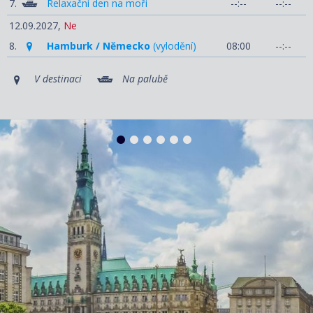
7.
Relaxační den na moři
--:--
--:--
12.09.2027,
Ne
8.
Hamburk / Německo
(vylodění)
08:00
--:--
V destinaci
Na palubě