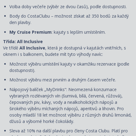
Volba doby večeře (výběr ze dvou časů), podle dostupnosti.
Body do CostaClubu – možnost získat až 350 bodů za každý
den plavby.
My Cruise Premium
: kajuty s lepším umístěním.
Třída: All Inclusive
Ve třídě
All Inclusive
, která je dostupná v kajutách vnitřních, s
oknem i s balkonem, budete mít tyto výhody navíc:
Možnost výběru umístění kajuty
v okamžiku rezervace
(podle
dostupnosti).
Možnost výběru mezi prvním a druhým časem večeře.
Nápojový balíček „MyDrinks“: Neomezená konzumace
vybraných rozlévaných vín (šumivá, bílá, červená, růžová),
čepovaných piv, kávy, vody a nealkoholických nápojů a
širokého výběru míchaných nápojů, aperitivů a lihovin. Pro
osoby mladší 18 let možnost výběru z různých druhů limonád,
džusů a výborné horké čokolády.
Sleva až 10% na další plavbu pro členy Costa Clubu. Platí pro