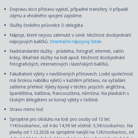
Dopravu do/z přístavu vyplutí, případné transfery. V případě
zájmu a vhodného spojení zajistíme.
Služby českého průvodce či delegáta
Nápoje, které nejsou zahrnuté v ceně. Možnost doobjednání
nápojových balíčků.
Orientační nápojový lístek.
Nadstandardní služby - prádelna, fotograf, internet, salón
krásy, lékařské služby na lodi apod. Možnost doobjednání
fotografických, internetových i lázeňských balíčků.
Fakultativní výlety v navštívených přístavech. Lodní společnost
má širokou nabídku výletů v každém přístavu, na vyžádání
zašleme přehled. Výlety
bývají
v těchto jazycích: angličtina,
španělština, italština, francouzština, němčina. Na plavbách s
českým delegátem se konají výlety v češtině.
Stravu mimo loď.
Spropitné pro obsluhu na lodi: pro osoby od 15 let:
11€/osoba/noc, od 4 do 14,99 let včetně: 5,5€/osoba/noc. Na
plavby od 1.12.2026 se spropitné navýší na 12€/osoba/noc, od