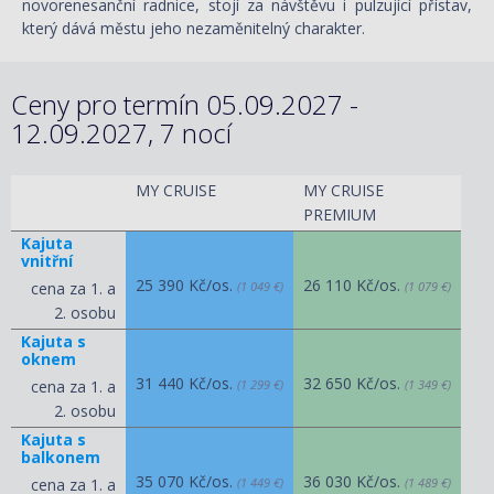
novorenesanční radnice, stojí za návštěvu i pulzující přístav,
který dává městu jeho nezaměnitelný charakter.
Ceny pro termín 05.09.2027 -
12.09.2027, 7 nocí
MY CRUISE
MY CRUISE
PREMIUM
Kajuta
vnitřní
25 390 Kč/os.
26 110 Kč/os.
cena za 1. a
(1 049 €)
(1 079 €)
2. osobu
Kajuta s
oknem
31 440 Kč/os.
32 650 Kč/os.
cena za 1. a
(1 299 €)
(1 349 €)
2. osobu
Kajuta s
balkonem
35 070 Kč/os.
36 030 Kč/os.
cena za 1. a
(1 449 €)
(1 489 €)