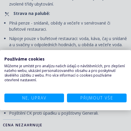
zvolené třídy ubytování.
Strava na palubě:
Plná penze - snídaně, obědy a večeře v servírované či
bufetové restauraci.
Nápoje pouze v bufetové restauraci: voda, káva, čaj u snídaně
a u svačiny v odpoledních hodinách, u oběda a večeře voda.
Zábava na palubě:
Používáme cookies
Volné využití veřejných prostor - bazénu, vířivek, fitness centra
Můžeme je umístit pro analýzu našich údajů o návštěvnících, pro zlepšení
a jiných sportovně-rekreačních zařízení, bezplatné zapůjčení
našeho webu, ukázání personalizovaného obsahu a pro poskytnutí
skvělého zážitku z webu. Pro více informací o cookies používáme
plážových osušek, účast na všech akcích pořádaných na
otevřené nastavení.
palubě – animační programy pro děti i dospělé, dětský klub
(pro všechny věkové kategorie), večerní představení v divadle,
živá hudba, lekce tance apod.
NE, UPRAV
PŘIJMOUT VŠE
Pojištění proti úpadku:
Pojištění CK proti úpadku u pojišťovny Generali.
CENA NEZAHRNUJE