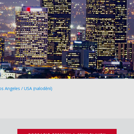
s Angeles / USA (nalodění)