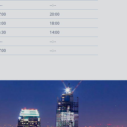
--
--:--
:00
20:00
:00
18:00
:30
14:00
--
--:--
:00
--:--