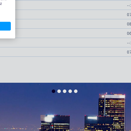
 z
--:
07
08
06
--:
07