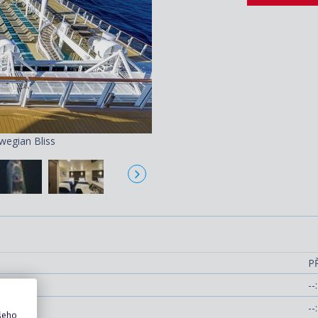
wegian Bliss
P
--:
--:
ašeho