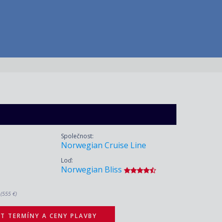
Společnost:
Norwegian Cruise Line
Loď:
Norwegian Bliss
.
(555 €)
T TERMÍNY A CENY PLAVBY