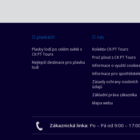
O plavbách
O nás
Plavby lodí po celém světě s
Kolektiv CK PT Tours
CK PT Tours
Proč plout s CK PT Tours
Nejlepší destinace pro plavbu
Informace o využití cookie
lodí
Informace pro spotřebitel
Zásady ochrany osobních
údajů
Základní práva zákazníka
Mapa webu
Zákaznická linka:
Po – Pá od 9:00 – 17:0