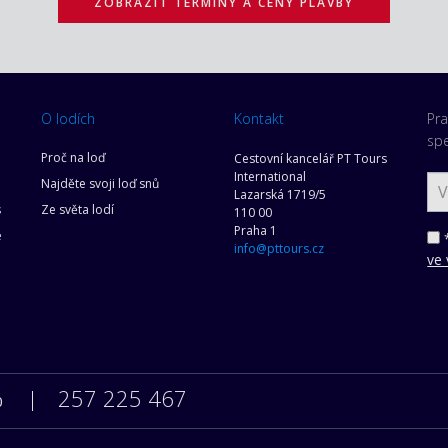
ZOBRAZIT TERMÍNY A CENY PLAVBY
O lodích
Kontakt
Pra
spe
Proč na loď
Cestovní kancelář PT Tours
International
Najděte svoji loď snů
Lazarská 1719/5
s
Ze světa lodí
110 00
Praha 1
e
*
info@pttours.cz
ve 
257 225 467
0