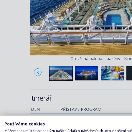
Otevřená paluba s bazény - Nor
Itinerář
DEN
PŘÍSTAV / PROGRAM
Los Angeles / USA
(nalodění)
1.
Používáme cookies
Relaxační den na moři
2.
Můžeme je umístit pro analýzu našich údajů o návštěvnících, pro zlepšení n