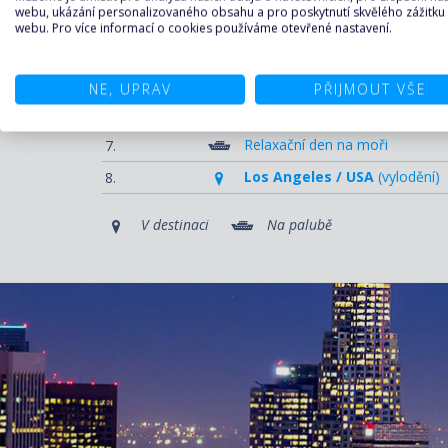
webu, ukázání personalizovaného obsahu a pro poskytnutí skvělého zážitku
Relaxační den na moři
3.
webu. Pro více informací o cookies používáme otevřené nastavení.
Puerto Vallarta / Mexiko
4.
Mazatlán / Mexiko
5.
NE, UPRAV
PŘIJMOUT VŠE
Cabo San Lucas / Mexiko
6.
Relaxační den na moři
7.
Los Angeles / USA
(vylodění)
8.
V destinaci
Na palubě