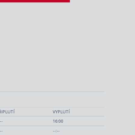
Norwegian Bliss
ŘIPLUTÍ
VYPLUTÍ
--
16:00
--
--:--