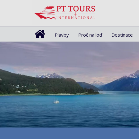
Plavby
Proč na loď
Destinace