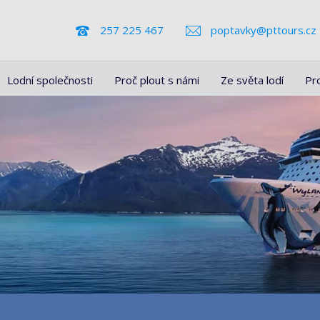
257 225 467
poptavky@pttours.cz
Lodní společnosti
Proč plout s námi
Ze světa lodí
Pr