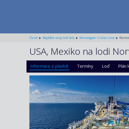
Úvod
Najděte svoji loď snů
Norwegian Cruise Line
Norwe
USA, Mexiko na lodi Nor
Informace o plavbě
Termíny
Loď
Plán 