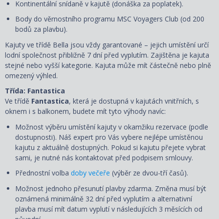
Kontinentální snídaně v kajutě (donáška za poplatek).
Body do věrnostního programu MSC Voyagers Club (od 200
bodů za plavbu).
Kajuty ve třídě Bella jsou vždy garantované – jejich umístění určí
lodní společnost přibližně 7 dní před vyplutím. Zajištěna je kajuta
stejné nebo vyšší kategorie. Kajuta může mít částečně nebo plně
omezený výhled.
Třída: Fantastica
Ve třídě
Fantastica
, která je dostupná v kajutách vnitřních, s
oknem i s balkonem, budete mít tyto výhody navíc:
Možnost výběru umístění kajuty v okamžiku rezervace (podle
dostupnosti). Náš expert pro Vás vybere nejlépe umístěnou
kajutu z aktuálně dostupných. Pokud si kajutu přejete vybrat
sami, je nutné nás kontaktovat před podpisem smlouvy.
Přednostní volba
doby večeře
(výběr ze dvou-tří časů).
Možnost jednoho přesunutí plavby zdarma. Změna musí být
oznámená minimálně 32 dní před vyplutím a alternativní
plavba musí mít datum vyplutí v následujících 3 měsících od