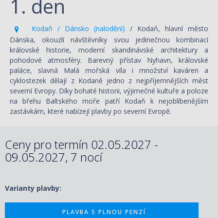
1. den
Kodaň / Dánsko (nalodění)
/ Kodaň, hlavní město
Dánska, okouzlí návštěvníky svou jedinečnou kombinací
královské historie, moderní skandinávské architektury a
pohodové atmosféry. Barevný přístav Nyhavn, královské
paláce, slavná Malá mořská víla i množství kaváren a
cyklostezek dělají z Kodaně jedno z nejpříjemnějších měst
severní Evropy. Díky bohaté historii, výjimečné kultuře a poloze
na břehu Baltského moře patří Kodaň k nejoblíbenějším
zastávkám, které nabízejí plavby po severní Evropě.
Ceny pro termín 02.05.2027 -
09.05.2027, 7 nocí
Varianty plavby:
PLAVBA S PLNOU PENZÍ