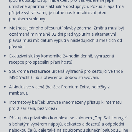
(podle dostupnosti). Náš expert pro Vás vybere nejlépe
umístěné apartmá z aktuálně dostupných. Pokud si apartmá
přejete vybrat sami, je nutné nás kontaktovat před
podpisem smlouvy.
Možnost jednoho přesunutí plavby zdarma. Změna musí být
oznámená minimálně 32 dní před vyplutím a alternativní
plavba musí mít datum vyplutí v následujících 3 měsících od
původní.
Exkluzivní služby komorníka 24 hodin denně, vyhrazená
recepce pro speciální přání hostů.
Soukromá restaurace určená výhradně pro cestující ve třídě
MSC Yacht Club s otevřenou dobou stravování.
All-inclusive v ceně (balíček Premium Extra, položky z
minibaru).
Internetový balíček Browse (neomezený přístup k internetu
pro 2 zařízení, bez videa)
Přístup do privátního komplexu se salonem „Top Sail Lounge“
s bohatým výběrem nápojů, delikates a dezertů a odpolední
nabídkou čajů, dále také na soukromou sluneční palubou „The