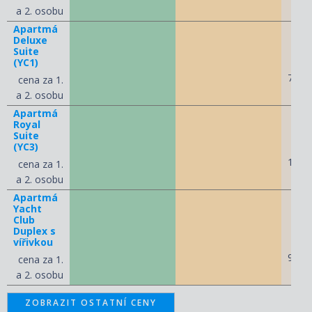
a 2. osobu
Apartmá
Deluxe
Suite
(YC1)
75 9
cena za 1.
a 2. osobu
Apartmá
Royal
Suite
(YC3)
134 
cena za 1.
a 2. osobu
Apartmá
Yacht
Club
Duplex s
vířivkou
97 7
cena za 1.
a 2. osobu
ZOBRAZIT OSTATNÍ CENY