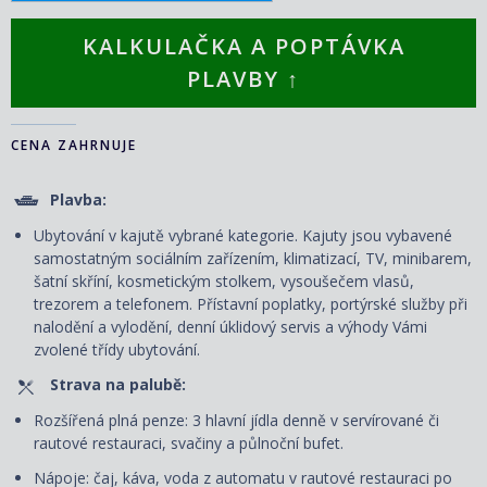
KALKULAČKA A POPTÁVKA
PLAVBY ↑
CENA ZAHRNUJE
Plavba:
Ubytování v kajutě vybrané kategorie. Kajuty jsou vybavené
samostatným sociálním zařízením, klimatizací, TV, minibarem,
šatní skříní, kosmetickým stolkem, vysoušečem vlasů,
trezorem a telefonem. P
řístavní poplatky, portýrské služby při
nalodění a vylodění, denní úklidový servis
a výhody Vámi
zvolené třídy ubytování.
Strava na palubě:
Rozšířená plná penze: 3 hlavní jídla denně v servírované či
rautové restauraci, svačiny a půlnoční bufet.
Nápoje: čaj, káva, voda z automatu v rautové restauraci po