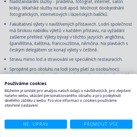
Nadstandardní služby - prádelna, fotograf, internet, salón
krásy, lékařské služby na lodi apod. Možnost doobjednání
fotografických, internetových i lázeňských balíčků.
Fakultativní výlety v navštívených přístavech. Lodní společnost
má širokou nabídku výletů v každém přístavu, na vyžádání
zašleme přehled. Výlety bývají v těchto jazycích: angličtina,
španělština, italština, francouzština, němčina. Na plavbách s
českým delegátem se konají výlety v češtině.
Stravu mimo loď a stravování ve speciálních restauracích.
Spropitné pro obsluhu na lodi (ceny platí za osobu/noc):
Plavby ve Středomoří, severní Evropě, Emirátech, Rudém
moři, Antilách a Grand Voyages
– od 18 let: 12 €, děti 2–17
Používáme cookies
let: 10 €. Hosté Yacht Club: od 18 let: 16 €, děti 2–17 let: 13 €.
Můžeme je umístit pro analýzu našich údajů o návštěvnících, pro zlepšení
Plavby v Jižní Africe a Jižní Americe
– od 12 let: 17–19 USD,
našeho webu, ukázání personalizovaného obsahu a pro poskytnutí
skvělého zážitku z webu. Pro více informací o cookies používáme
děti 2–11 let: 9–13 USD. Hosté Yacht Club: od 12 let: 21–23
otevřené nastavení.
USD, děti 2–11 let: 11–16 USD.
Plavby v Karibiku, Aljašce, USA a Kanadě a ve východní
Asii
– od 2 let: 17–18 USD. Hosté Yacht Club: od 2 let: 21–23
NE, UPRAV
PŘIJMOUT VŠE
USD.
Děti do 2 let spropitné neplatí.
Spropitné musí být