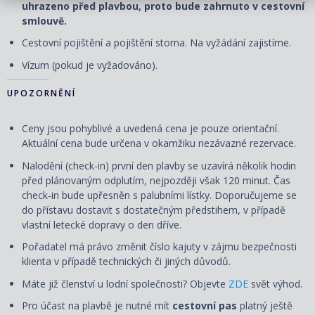
uhrazeno před plavbou, proto bude zahrnuto v cestovní
smlouvě.
Cestovní pojištění a pojištění storna. Na vyžádání zajistíme.
Vízum (pokud je vyžadováno).
UPOZORNĚNÍ
Ceny jsou pohyblivé a uvedená cena je pouze orientační.
Aktuální cena bude určena v okamžiku nezávazné rezervace.
Nalodění (check-in) první den plavby se uzavírá několik hodin
před plánovaným odplutím, nejpozději však 120 minut. Čas
check-in bude upřesněn s palubními lístky. Doporučujeme se
do přístavu dostavit s dostatečným předstihem, v případě
vlastní letecké dopravy o den dříve.
Pořadatel má právo změnit číslo kajuty v zájmu bezpečnosti
klienta v případě technických či jiných důvodů.
Máte již členství u lodní společnosti? Objevte
ZDE
svět výhod.
Pro účast na plavbě je nutné mít
cestovní pas
platný ještě