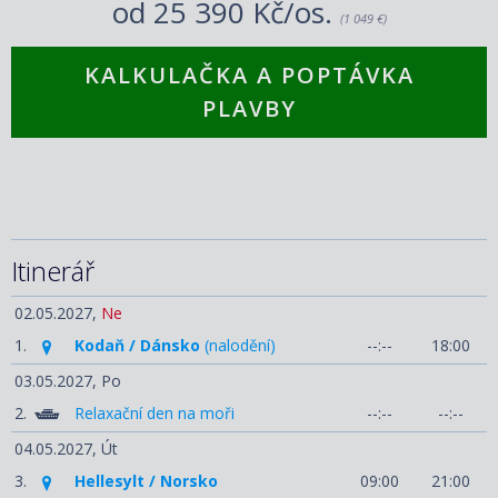
od
25 390 Kč/os.
(1 049 €)
KALKULAČKA A POPTÁVKA
PLAVBY
Itinerář
02.05.2027,
Ne
1.
Kodaň / Dánsko
(nalodění)
--:--
18:00
03.05.2027,
Po
2.
Relaxační den na moři
--:--
--:--
04.05.2027,
Út
3.
Hellesylt / Norsko
09:00
21:00