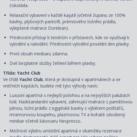
čokoláda.
Relaxační vybavení v každé kajutě (včetně županu ze 100%
bavlny, plyšových pantoflí, prémiového ložního prádla,
vylepšené matrace Dorelean).
Přednostní přístup k tendrům v přístavech, kde se využívají k
vylodění a nalodění. Přednostní vylodění poseldní den plavby.
První obsah minibaru zdarma.
Dvě bezplatné služby žehlení během plavby.
Třída: Yacht Club
Ve třídě
Yacht Club
, která je dostupná v apartmánech a ve
vnitřních kajutách, budete mít tyto výhody navíc:
Luxusní apartmá s nejlepší polohou a na nejvyšších palubách
lodi. Nadstandardní vybavení, zahrnující matrace s paměťovou
pěnou, ložní prádlo z egyptské bavlny s výběrem polštářů,
mramorovou koupelnu, plazmovou TV a bohatě zásobený
minibar včetně kávovaru Nespresso.
Možnost výběru umístění apartmá v okamžiku rezervace