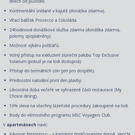
dnech od původní.
Kontinentální snídaně v kajutě (donáška zdarma).
Vítací balíček Prosecco a čokoláda.
24hodinová donášková služba zdarma (donáška zdarma,
pokrmy zpoplatněny).
Možnost výběru polštářů.
Volný přístup na exkluzivní sluneční palubu Top Exclusive
Solarium (pokud je na lodi dostupná).
Přístup do termálních zón (jen pro dospělé).
Přednostní nalodění první den plavby.
Libovolná doba večeře ve vyhrazené části restaurace (My
Choice dining).
10% sleva na všechny lázeňské procedury zakoupené na lodi.
Body do věrnostního programu MSC Voyagers Club.
V
apartmánech
navíc:
Kávovar Nespresso – s kapslemi doplňovanými denně, Venchi