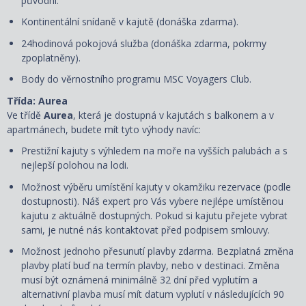
původní.
Kontinentální snídaně v kajutě (donáška zdarma).
24hodinová pokojová služba (donáška zdarma, pokrmy
zpoplatněny).
Body do věrnostního programu MSC Voyagers Club.
Třída: Aurea
Ve třídě
Aurea
, která je dostupná v kajutách s balkonem a v
apartmánech, budete mít tyto výhody navíc:
Prestižní kajuty s výhledem na moře na vyšších palubách a s
nejlepší polohou na lodi.
Možnost výběru umístění kajuty v okamžiku rezervace (podle
dostupnosti). Náš expert pro Vás vybere nejlépe umístěnou
kajutu z aktuálně dostupných. Pokud si kajutu přejete vybrat
sami, je nutné nás kontaktovat před podpisem smlouvy.
Možnost jednoho přesunutí plavby zdarma. Bezplatná změna
plavby platí buď na termín plavby, nebo v destinaci. Změna
musí být oznámená minimálně 32 dní před vyplutím a
alternativní plavba musí mít datum vyplutí v následujících 90