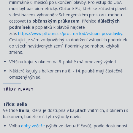
minimálně 6 měsíců po ukončení plavby. Pro vstup do USA
musí být pas biometrický. Občané EU, kteří se zúčastní plaveb
s destinacemi výhradně v Schengenském prostoru, mohou
cestovat i s
občanským průkazem
. Přehled
důležitých
podmínek
a poplatků k plavbě najdete
zde:
https://www.pttours.cz/proc-na-lod/vstupni-pozadavky
.
Cestující je sám zodpovědný za dodržení vstupních podmínek
do všech navštívených zemí. Podmínky se mohou kdykoli
změnit.
Většina kajut s oknem na 8. palubě má omezený výhled.
Některé kajuty s balkonem na 8. - 14. palubě mají částečně
omezený výhled.
TŘÍDY PLAVBY
Třída: Bella
Ve třídě
Bella
, která je dostupná v kajutách vnitřních, s oknem i s
balkonem, budete mít tyto výhody navíc:
Volba
doby večeře
(výběr ze dvou-tří časů), podle dostupnosti.