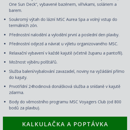
One Sun Deck“, vybavené bazénem, vířivkami, soláriem a
barem.
Soukromý výtah do lázní MSC Aurea Spa a volný vstup do
termálních zón.
Přednostní nalodění a vylodění první a poslední den plavby.
Přednostní odjezd a návrat u výletu organizovaného MSC.
Relaxační vybavení v každé kajutě (včetně županu a pantoflí).
Možnost výběru polštářů.
Služba balení/vybalování zavazadel, noviny na vyžádání přímo
do kajuty.
Prvotřídní 24hodinová donášková služba a snídaně v kajutě
zdarma.
Body do věrnostního programu MSC Voyagers Club (od 800
bodů za plavbu).
KALKULAČKA A POPTÁVKA