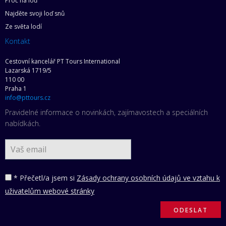
Proč na loď
Najděte svoji loď snů
Ze světa lodí
Kontakt
Cestovní kancelář PT Tours International
Lazarská 1719/5
110 00
Praha 1
info@pttours.cz
Pravidelné informace o novinkách, zajímavostech a speciálních
nabídkách.
* Přečetl/a jsem si
Zásady ochrany osobních údajů ve vztahu k
uživatelům webové stránky