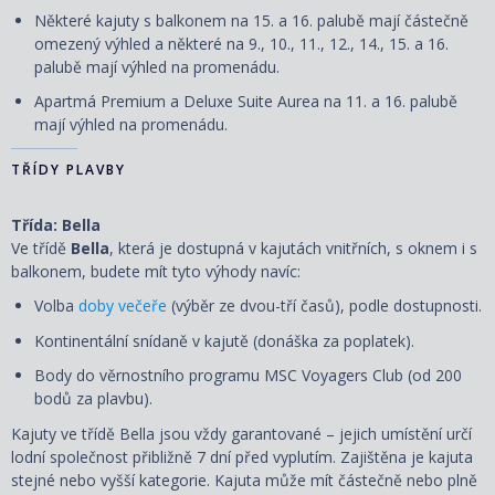
Některé kajuty s balkonem na 15. a 16. palubě mají částečně
omezený výhled a některé na 9., 10., 11., 12., 14., 15. a 16.
palubě mají výhled na promenádu.
Apartmá Premium a Deluxe Suite Aurea na 11. a 16. palubě
mají výhled na promenádu.
TŘÍDY PLAVBY
Třída: Bella
Ve třídě
Bella
, která je dostupná v kajutách vnitřních, s oknem i s
balkonem, budete mít tyto výhody navíc:
Volba
doby večeře
(výběr ze dvou-tří časů), podle dostupnosti.
Kontinentální snídaně v kajutě (donáška za poplatek).
Body do věrnostního programu MSC Voyagers Club (od 200
bodů za plavbu).
Kajuty ve třídě Bella jsou vždy garantované – jejich umístění určí
lodní společnost přibližně 7 dní před vyplutím. Zajištěna je kajuta
stejné nebo vyšší kategorie. Kajuta může mít částečně nebo plně