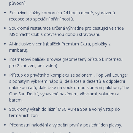
původní.
Exkluzivní služby komorníka 24 hodin denně, vyhrazená
recepce pro speciální přání hostů.
Soukromá restaurace určená výhradně pro cestující ve třídě
MSC Yacht Club s otevřenou dobou stravování.
All-inclusive v ceně (balíček Premium Extra, položky z
minibaru).
Internetový balíček Browse (neomezený přístup k internetu
pro 2 zařízení, bez videa)
Přístup do privátního komplexu se salonem „Top Sail Lounge“
s bohatým výběrem nápojů, delikates a dezertů a odpolední
nabídkou čajů, dále také na soukromou sluneční palubou „The
One Sun Deck“, vybavené bazénem, vířivkami, soláriem a
barem.
Soukromý výtah do lázní MSC Aurea Spa a volný vstup do
termálních zón.
Přednostní nalodění a vylodění první a poslední den plavby.