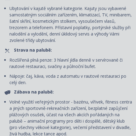
Ubytování v kajutě vybrané kategorie. Kajuty jsou vybavené
samostatným sociálním zařízením, klimatizací, TV, minibarem,
šatní skříní, kosmetickým stolkem, vysoušečem vlasů,
trezorem a telefonem. P
řístavní poplatky, portýrské služby při
nalodění a vylodění, denní úklidový servis
a výhody Vámi
zvolené třídy ubytování.
Strava na palubě:
Rozšířená plná penze: 3 hlavní jídla denně v servírované či
rautové restauraci, svačiny a půlnoční bufet.
Nápoje: čaj, káva, voda z automatu v rautové restauraci po
celý den.
Zábava na palubě:
Volné využití veřejných prostor - bazénu, vířivek, fitness centra
a jiných sportovně-rekreačních zařízení, bezplatné zapůjčení
plážových osušek, účast na všech akcích pořádaných na
palubě – animační programy pro děti i dospělé, dětský klub
(pro všechny věkové kategorie), večerní představení v divadle,
živá hudba, lekce tance apod.