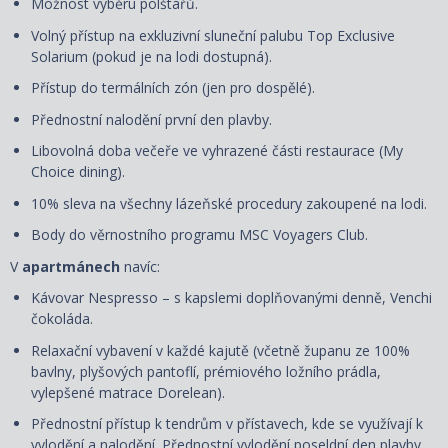
Možnost výběru polštářů.
Volný přístup na exkluzivní sluneční palubu Top Exclusive
Solarium (pokud je na lodi dostupná).
Přístup do termálních zón (jen pro dospělé).
Přednostní nalodění první den plavby.
Libovolná doba večeře ve vyhrazené části restaurace (My
Choice dining).
10% sleva na všechny lázeňské procedury zakoupené na lodi.
Body do věrnostního programu MSC Voyagers Club.
V
apartmánech
navíc:
Kávovar Nespresso – s kapslemi doplňovanými denně, Venchi
čokoláda.
Relaxační vybavení v každé kajutě (včetně županu ze 100%
bavlny, plyšových pantoflí, prémiového ložního prádla,
vylepšené matrace Dorelean).
Přednostní přístup k tendrům v přístavech, kde se využívají k
vylodění a nalodění. Přednostní vylodění poseldní den plavby.