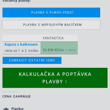
Varianty plavby:
PLAVBA S PLNOU PENZÍ
PLAVBA S NÁPOJOVÝM BALÍČKEM
FANTASTICA
Kajuta s balkonem
32 650 Kč/os.
cena za 1. a 2. osobu
(1 349 €)
ZOBRAZIT OSTATNÍ CENY
KALKULAČKA A POPTÁVKA
PLAVBY ↑
CENA ZAHRNUJE
Plavba: