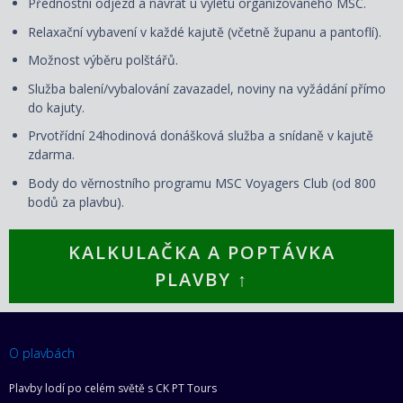
Přednostní odjezd a návrat u výletu organizovaného MSC.
Relaxační vybavení v každé kajutě (včetně županu a pantoflí).
Možnost výběru polštářů.
Služba balení/vybalování zavazadel, noviny na vyžádání přímo
do kajuty.
Prvotřídní 24hodinová donášková služba a snídaně v kajutě
zdarma.
Body do věrnostního programu MSC Voyagers Club (od 800
bodů za plavbu).
KALKULAČKA A POPTÁVKA
PLAVBY ↑
O plavbách
Plavby lodí po celém světě s CK PT Tours