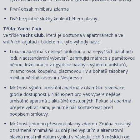
První obsah minibaru zdarma.
Dvě bezplatné služby žehlení během plavby.
Třída: Yacht Club
Ve třídě
Yacht Club
, která je dostupná v apartmánech a ve
vnitřních kajutách, budete mít tyto výhody navíc:
Luxusní apartmá s nejlepší polohou a na nejvyšších palubách
lodi. Nadstandardní vybavení, zahrnující matrace s paměťovou
pěnou, ložní prádlo z egyptské bavlny s výběrem polštářů,
mramorovou koupelnu, plazmovou TV a bohatě zásobený
minibar včetně kávovaru Nespresso.
Možnost výběru umístění apartmá v okamžiku rezervace
(podle dostupnosti). Náš expert pro Vás vybere nejlépe
umístěné apartmá z aktuálně dostupných. Pokud si apartmá
přejete vybrat sami, je nutné nás kontaktovat před
podpisem smlouvy.
Možnost jednoho přesunutí plavby zdarma. Změna musí být
oznámená minimálně 32 dní před vyplutím a alternativní
plavba musí mít datum vyplutí v následujících 3 měsících od