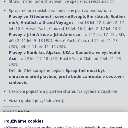
Stravu mimo loď a stravování ve speciálních restauracích.
Spropitné pro obsluhu na lodi (ceny platí za osobu/noc):
Plavby ve Středomoří, severní Evropě, Emirátech, Rudém
moři, Antilách a Grand Voyages
– od 18 let: 12 €, děti 2–17
let: 10 €. Hosté Yacht Club: od 18 let: 16 €, děti 2–17 let: 13 €.
Plavby v Jižní Africe a Jižní Americe
– od 12 let: 17–19 USD,
děti 2–11 let: 9–13 USD. Hosté Yacht Club: od 12 let: 21–23
USD, děti 2–11 let: 11–16 USD.
Plavby v Karibiku, Aljašce, USA a Kanadě a ve východní
Asii
– od 2 let: 17–18 USD. Hosté Yacht Club: od 2 let: 21–23
USD.
Děti do 2 let spropitné neplatí.
Spropitné musí být
uhrazeno před plavbou, proto bude zahrnuto v cestovní
smlouvě.
Cestovní pojištění a pojištění storna. Na vyžádání zajistíme.
Vízum (pokud je vyžadováno).
UPOZORNĚNÍ
Používáme cookies
Ceny jsou pohyblivé a uvedená cena je pouze orientační.
Můžeme je umístit pro analýzu našich údajů o návštěvnících, pro zlepšení