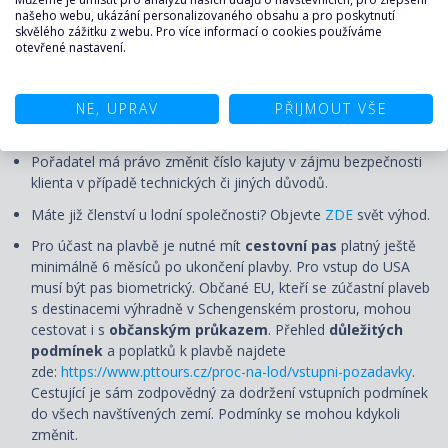
Aktuální cena bude určena v okamžiku nezávazné rezervace.
našeho webu, ukázání personalizovaného obsahu a pro poskytnutí
skvělého zážitku z webu. Pro více informací o cookies používáme
Nalodění (check-in) první den plavby se uzavírá několik hodin
otevřené nastavení.
před plánovaným odplutím, nejpozději však 120 minut. Čas
check-in bude upřesněn s palubními lístky. Doporučujeme se
NE, UPRAV
PŘIJMOUT VŠE
do přístavu dostavit s dostatečným předstihem, v případě
vlastní letecké dopravy o den dříve.
Pořadatel má právo změnit číslo kajuty v zájmu bezpečnosti
klienta v případě technických či jiných důvodů.
Máte již členství u lodní společnosti? Objevte
ZDE
svět výhod.
Pro účast na plavbě je nutné mít
cestovní pas
platný ještě
minimálně 6 měsíců po ukončení plavby. Pro vstup do USA
musí být pas biometrický. Občané EU, kteří se zúčastní plaveb
s destinacemi výhradně v Schengenském prostoru, mohou
cestovat i s
občanským průkazem
. Přehled
důležitých
podmínek
a poplatků k plavbě najdete
zde:
https://www.pttours.cz/proc-na-lod/vstupni-pozadavky
.
Cestující je sám zodpovědný za dodržení vstupních podmínek
do všech navštívených zemí. Podmínky se mohou kdykoli
změnit.