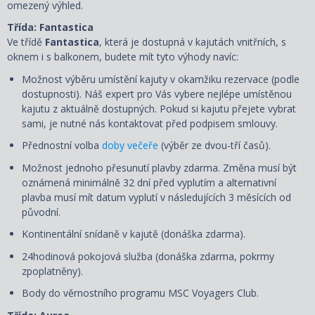
omezený výhled.
Třída: Fantastica
Ve třídě
Fantastica
, která je dostupná v kajutách vnitřních, s
oknem i s balkonem, budete mít tyto výhody navíc:
Možnost výběru umístění kajuty v okamžiku rezervace (podle
dostupnosti). Náš expert pro Vás vybere nejlépe umístěnou
kajutu z aktuálně dostupných. Pokud si kajutu přejete vybrat
sami, je nutné nás kontaktovat před podpisem smlouvy.
Přednostní volba
doby večeře
(výběr ze dvou-tří časů).
Možnost jednoho přesunutí plavby zdarma. Změna musí být
oznámená minimálně 32 dní před vyplutím a alternativní
plavba musí mít datum vyplutí v následujících 3 měsících od
původní.
Kontinentální snídaně v kajutě (donáška zdarma).
24hodinová pokojová služba (donáška zdarma, pokrmy
zpoplatněny).
Body do věrnostního programu MSC Voyagers Club.