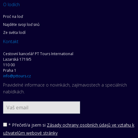
O lodích
Proč na loď
Najděte svoji loď snů
Ze světa lodí
Kontakt
Cestovní kancelář PT Tours International
Lazarská 1719/5
110 00
Praha 1
info@pttours.cz
Pravidelné informace o novinkách, zajímavostech a speciálních
nabídkách.
* Přečetl/a jsem si
Zásady ochrany osobních údajů ve vztahu k
uživatelům webové stránky