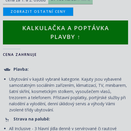
ZOBRAZIT OSTATNÍ CENY
KALKULAČKA A POPTÁVKA
PLAVBY ↑
CENA ZAHRNUJE
Plavba:
Ubytování v kajutě vybrané kategorie. Kajuty jsou vybavené
samostatným sociálním zařízením, klimatizací, TV, minibarem,
šatní skříní, kosmetickým stolkem, vysoušečem vlasů,
trezorem a telefonem. P
řístavní poplatky, portýrské služby při
nalodění a vylodění, denní úklidový servis
a výhody Vámi
zvolené třídy ubytování.
Strava na palubě:
All Inclusive - 3 hlavní jídla denně v servírované či rautové