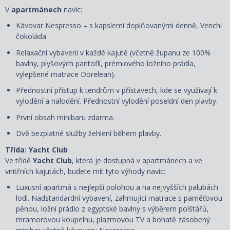
V
apartmánech
navíc:
Kávovar Nespresso – s kapslemi doplňovanými denně, Venchi
čokoláda.
Relaxační vybavení v každé kajutě (včetně županu ze 100%
bavlny, plyšových pantoflí, prémiového ložního prádla,
vylepšené matrace Dorelean).
Přednostní přístup k tendrům v přístavech, kde se využívají k
vylodění a nalodění. Přednostní vylodění poseldní den plavby.
První obsah minibaru zdarma.
Dvě bezplatné služby žehlení během plavby.
Třída: Yacht Club
Ve třídě
Yacht Club
, která je dostupná v apartmánech a ve
vnitřních kajutách, budete mít tyto výhody navíc:
Luxusní apartmá s nejlepší polohou a na nejvyšších palubách
lodi. Nadstandardní vybavení, zahrnující matrace s paměťovou
pěnou, ložní prádlo z egyptské bavlny s výběrem polštářů,
mramorovou koupelnu, plazmovou TV a bohatě zásobený