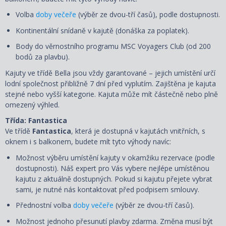
Volba
doby večeře
(výběr ze dvou-tří časů), podle dostupnosti.
Kontinentální snídaně v kajutě (donáška za poplatek).
Body do věrnostního programu MSC Voyagers Club (od 200
bodů za plavbu).
Kajuty ve třídě Bella jsou vždy garantované – jejich umístění určí
lodní společnost přibližně 7 dní před vyplutím. Zajištěna je kajuta
stejné nebo vyšší kategorie. Kajuta může mít částečně nebo plně
omezený výhled.
Třída: Fantastica
Ve třídě
Fantastica
, která je dostupná v kajutách vnitřních, s
oknem i s balkonem, budete mít tyto výhody navíc:
Možnost výběru umístění kajuty v okamžiku rezervace (podle
dostupnosti). Náš expert pro Vás vybere nejlépe umístěnou
kajutu z aktuálně dostupných. Pokud si kajutu přejete vybrat
sami, je nutné nás kontaktovat před podpisem smlouvy.
Přednostní volba
doby večeře
(výběr ze dvou-tří časů).
Možnost jednoho přesunutí plavby zdarma. Změna musí být