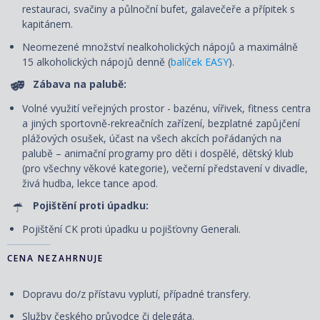
restauraci, svačiny a půlnoční bufet, galavečeře a přípitek s
kapitánem.
Neomezené množství nealkoholických nápojů a maximálně
15 alkoholických nápojů denně (
balíček EASY
).
Zábava na palubě:
Volné využití veřejných prostor - bazénu, vířivek, fitness centra
a jiných sportovně-rekreačních zařízení, bezplatné zapůjčení
plážových osušek, účast na všech akcích pořádaných na
palubě – animační programy pro děti i dospělé, dětský klub
(pro všechny věkové kategorie), večerní představení v divadle,
živá hudba, lekce tance apod.
Pojištění proti úpadku:
Pojištění CK proti úpadku u pojišťovny Generali.
CENA NEZAHRNUJE
Dopravu do/z přístavu vyplutí, případné transfery.
Služby českého průvodce či delegáta.