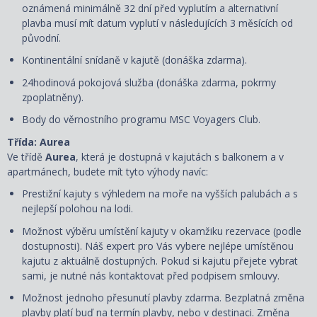
oznámená minimálně 32 dní před vyplutím a alternativní
plavba musí mít datum vyplutí v následujících 3 měsících od
původní.
Kontinentální snídaně v kajutě (donáška zdarma).
24hodinová pokojová služba (donáška zdarma, pokrmy
zpoplatněny).
Body do věrnostního programu MSC Voyagers Club.
Třída: Aurea
Ve třídě
Aurea
, která je dostupná v kajutách s balkonem a v
apartmánech, budete mít tyto výhody navíc:
Prestižní kajuty s výhledem na moře na vyšších palubách a s
nejlepší polohou na lodi.
Možnost výběru umístění kajuty v okamžiku rezervace (podle
dostupnosti). Náš expert pro Vás vybere nejlépe umístěnou
kajutu z aktuálně dostupných. Pokud si kajutu přejete vybrat
sami, je nutné nás kontaktovat před podpisem smlouvy.
Možnost jednoho přesunutí plavby zdarma. Bezplatná změna
plavby platí buď na termín plavby, nebo v destinaci. Změna