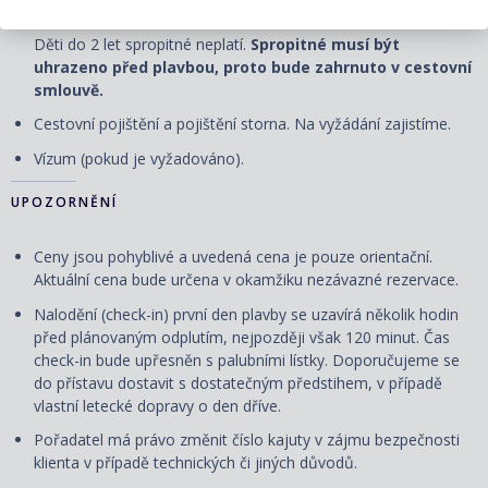
USD.
Děti do 2 let spropitné neplatí.
Spropitné musí být
uhrazeno před plavbou, proto bude zahrnuto v cestovní
smlouvě.
Cestovní
pojištění
a
pojištění storna. Na vyžádání zajistíme.
Vízum (pokud je vyžadováno).
UPOZORNĚNÍ
Ceny jsou pohyblivé a uvedená cena je pouze orientační.
Aktuální cena bude určena v okamžiku nezávazné rezervace.
Nalodění (check-in) první den plavby se uzavírá několik hodin
před plánovaným odplutím, nejpozději však 120 minut. Čas
check-in bude upřesněn s palubními lístky. Doporučujeme se
do přístavu dostavit s dostatečným předstihem, v případě
vlastní letecké dopravy o den dříve.
Pořadatel má právo změnit číslo kajuty v zájmu bezpečnosti
klienta v případě technických či jiných důvodů.