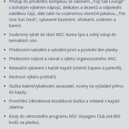
Přístup do privátního komplexu se salonem „Top Sail Lounge“
s bohatým výběrem nápojů, delikates a dezertů a odpolední
nabídkou čajů, dále také na soukromou sluneční palubou „The
One Sun Deck“, vybavené bazénem, vířivkami, soláriem a
barem.
Soukromý výtah do lázní MSC Aurea Spa a volný vstup do
termálních zón.
Přednostní nalodění a vylodění první a poslední den plavby.
Přednostní odjezd a návrat u výletu organizovaného MSC.
Relaxační vybavení v každé kajutě (včetně županu a pantoflí).
Možnost výběru polštářů.
Služba balení/vybalování zavazadel, noviny na vyžádání přímo
do kajuty.
Prvotřídní 24hodinová donášková služba a snídaně v kajutě
zdarma.
Body do věrnostního programu MSC Voyagers Club (od 800
bodů za plavbu).