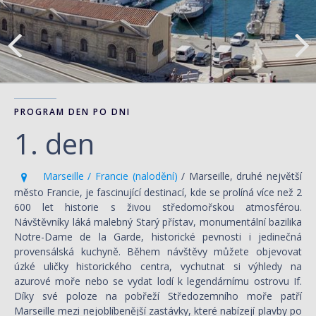
PROGRAM DEN PO DNI
1. den
Marseille / Francie (nalodění)
/ Marseille, druhé největší
město Francie, je fascinující destinací, kde se prolíná více než 2
600 let historie s živou středomořskou atmosférou.
Návštěvníky láká malebný Starý přístav, monumentální bazilika
Notre-Dame de la Garde, historické pevnosti i jedinečná
provensálská kuchyně. Během návštěvy můžete objevovat
úzké uličky historického centra, vychutnat si výhledy na
azurové moře nebo se vydat lodí k legendárnímu ostrovu If.
Díky své poloze na pobřeží Středozemního moře patří
Marseille mezi nejoblíbenější zastávky, které nabízejí plavby po