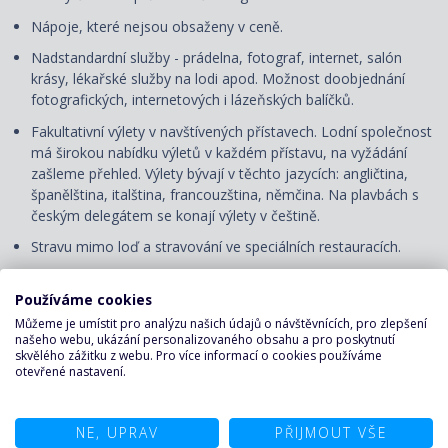
Nápoje, které nejsou obsaženy v ceně.
Nadstandardní služby - prádelna, fotograf, internet, salón
krásy, lékařské služby na lodi apod. Možnost doobjednání
fotografických, internetových i lázeňských balíčků.
Fakultativní výlety v navštívených přístavech. Lodní společnost
má širokou nabídku výletů v každém přístavu, na vyžádání
zašleme přehled. Výlety
bývají
v těchto jazycích: angličtina,
španělština, italština, francouzština, němčina. Na plavbách s
českým delegátem se konají výlety v češtině.
Stravu mimo loď a stravování ve speciálních restauracích.
Spropitné pro obsluhu na lodi (ceny platí za osobu/noc):
Používáme cookies
Plavby ve Středomoří, severní Evropě, Emirátech, Rudém
moři, Antilách a Grand Voyages
– od 18 let: 12 €, děti 2–17
Můžeme je umístit pro analýzu našich údajů o návštěvnících, pro zlepšení
našeho webu, ukázání personalizovaného obsahu a pro poskytnutí
let: 10 €. Hosté Yacht Club: od 18 let: 16 €, děti 2–17 let: 13 €.
skvělého zážitku z webu. Pro více informací o cookies používáme
Plavby v Jižní Africe a Jižní Americe
– od 12 let: 17–19 USD,
otevřené nastavení.
děti 2–11 let: 9–13 USD. Hosté Yacht Club: od 12 let: 21–23
USD, děti 2–11 let: 11–16 USD.
Plavby v Karibiku, Aljašce, USA a Kanadě a ve východní
NE, UPRAV
PŘIJMOUT VŠE
Asii
– od 2 let: 17–18 USD. Hosté Yacht Club: od 2 let: 21–23