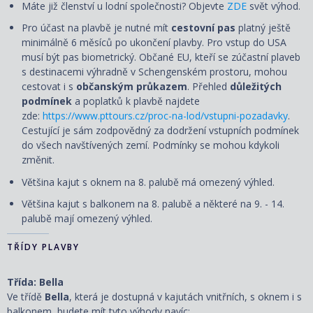
Máte již členství u lodní společnosti? Objevte
ZDE
svět výhod.
Pro účast na plavbě je nutné mít
cestovní pas
platný ještě
minimálně 6 měsíců po ukončení plavby. Pro vstup do USA
musí být pas biometrický. Občané EU, kteří se zúčastní plaveb
s destinacemi výhradně v Schengenském prostoru, mohou
cestovat i s
občanským průkazem
. Přehled
důležitých
podmínek
a poplatků k plavbě najdete
zde:
https://www.pttours.cz/proc-na-lod/vstupni-pozadavky
.
Cestující je sám zodpovědný za dodržení vstupních podmínek
do všech navštívených zemí. Podmínky se mohou kdykoli
změnit.
Většina
kajut s oknem na 8. palubě má omezený výhled.
Většina kajut s balkonem na 8. palubě a některé na 9. - 14.
palubě mají omezený výhled.
TŘÍDY PLAVBY
Třída: Bella
Ve třídě
Bella
, která je dostupná v kajutách vnitřních, s oknem i s
balkonem, budete mít tyto výhody navíc: