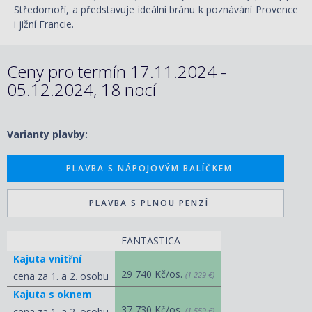
Středomoří, a představuje ideální bránu k poznávání Provence
i jižní Francie.
Ceny pro termín 17.11.2024 -
05.12.2024, 18 nocí
Varianty plavby:
PLAVBA S NÁPOJOVÝM BALÍČKEM
PLAVBA S PLNOU PENZÍ
FANTASTICA
Kajuta vnitřní
29 740 Kč/os.
cena za 1. a 2. osobu
(1 229 €)
Kajuta s oknem
37 730 Kč/os.
cena za 1. a 2. osobu
(1 559 €)