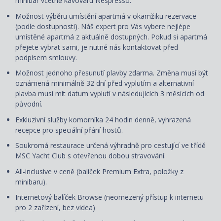
minibar včetně kávovaru Nespresso.
Možnost výběru umístění apartmá v okamžiku rezervace
(podle dostupnosti). Náš expert pro Vás vybere nejlépe
umístěné apartmá z aktuálně dostupných. Pokud si apartmá
přejete vybrat sami, je nutné nás kontaktovat před
podpisem smlouvy.
Možnost jednoho přesunutí plavby zdarma. Změna musí být
oznámená minimálně 32 dní před vyplutím a alternativní
plavba musí mít datum vyplutí v následujících 3 měsících od
původní.
Exkluzivní služby komorníka 24 hodin denně, vyhrazená
recepce pro speciální přání hostů.
Soukromá restaurace určená výhradně pro cestující ve třídě
MSC Yacht Club s otevřenou dobou stravování.
All-inclusive v ceně (balíček Premium Extra, položky z
minibaru).
Internetový balíček Browse (neomezený přístup k internetu
pro 2 zařízení, bez videa)