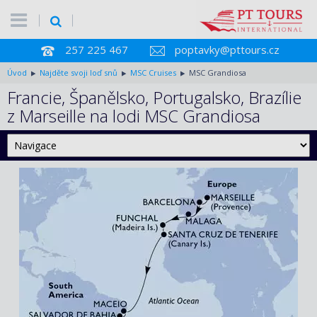
257 225 467
poptavky@pttours.cz
Úvod
Najděte svoji loď snů
MSC Cruises
MSC Grandiosa
Francie, Španělsko, Portugalsko, Brazílie
z Marseille na lodi MSC Grandiosa