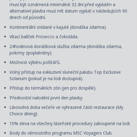
musí být oznámená minimálně 32 dní před vyplutím a
alternativní plavba musí mít datum vyplutí v následujících 90
dnech od původní.
Kontinentální snídaně v kajutě (donáška zdarma).
Vítací balíček Prosecco a čokoláda.
24hodinová donášková služba zdarma (donáška zdarma,
pokrmy zpoplatněny).
Možnost výběru polštářů.
Volný přístup na exkluzivní sluneční palubu Top Exclusive
Solarium (pokud je na lodi dostupná).
Přístup do termálních zón (jen pro dospělé).
Přednostní nalodění první den plavby.
Libovolná doba večeře ve vyhrazené části restaurace (My
Choice dining).
10% sleva na všechny lázeňské procedury zakoupené na lodi.
Body do věrnostního programu MSC Voyagers Club.