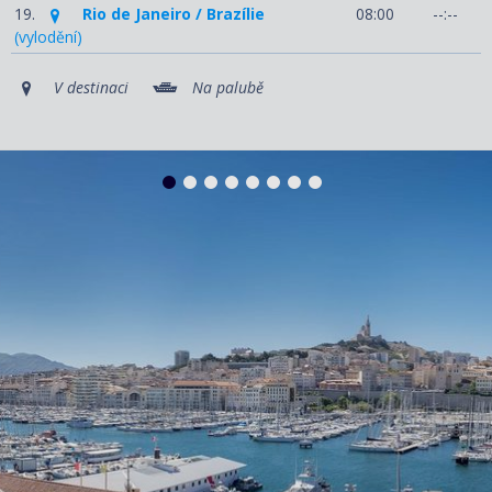
19.
Rio de Janeiro / Brazílie
08:00
--:--
(vylodění)
V destinaci
Na palubě