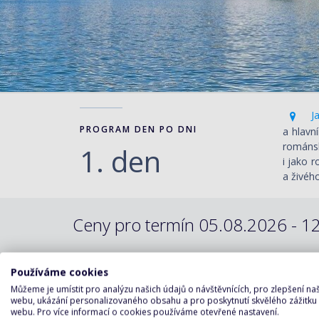
Ja
PROGRAM DEN PO DNI
a hlavn
románsk
1. den
i jako 
a živého
Ceny pro termín 05.08.2026 - 12
Varianty plavby:
Používáme cookies
Můžeme je umístit pro analýzu našich údajů o návštěvnících, pro zlepšení n
webu, ukázání personalizovaného obsahu a pro poskytnutí skvělého zážitku
PLAVBA S PLNOU PENZÍ
webu. Pro více informací o cookies používáme otevřené nastavení.