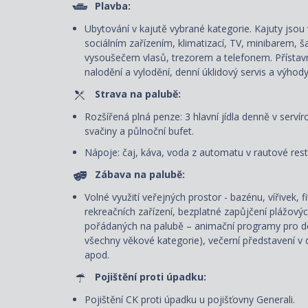
Plavba:
Ubytování v kajutě vybrané kategorie. Kajuty js
sociálním zařízením, klimatizací, TV, minibarem, š
vysoušečem vlasů, trezorem a telefonem. P
řístav
nalodění a vylodění, denní úklidový servis
a výhody
Strava na palubě:
Rozšířená plná penze: 3 hlavní jídla denně v servír
svačiny a půlnoční bufet.
Nápoje: čaj, káva, voda z automatu v rautové rest
Zábava na palubě:
Volné využití veřejných prostor - bazénu, vířivek, 
rekreačních zařízení, bezplatné zapůjčení plážový
pořádaných na palubě – animační programy pro dět
všechny věkové kategorie), večerní představení v d
apod.
Pojištění proti úpadku:
Pojištění CK proti úpadku u pojišťovny Generali.