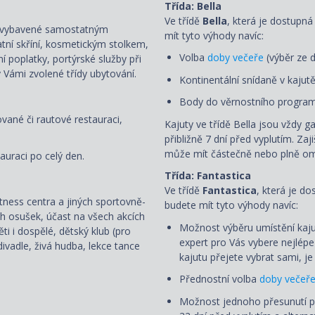
Třída: Bella
Ve třídě
Bella
, která je dostupná
ou vybavené samostatným
mít tyto výhody navíc:
atní skříní, kosmetickým stolkem,
Volba
doby večeře
(výběr ze d
ní poplatky, portýrské služby při
 Vámi zvolené třídy ubytování.
Kontinentální snídaně v kajut
Body do věrnostního program
ované či rautové restauraci,
Kajuty ve třídě Bella jsou vždy g
přibližně 7 dní před vyplutím. Zaj
může mít částečně nebo plně om
auraci po celý den.
Třída: Fantastica
Ve třídě
Fantastica
, která je d
fitness centra a jiných sportovně-
budete mít tyto výhody navíc:
ch osušek, účast na všech akcích
Možnost výběru umístění kaju
i i dospělé, dětský klub (pro
expert pro Vás vybere nejlép
ivadle, živá hudba, lekce tance
kajutu přejete vybrat sami, 
Přednostní volba
doby večeř
Možnost jednoho přesunutí 