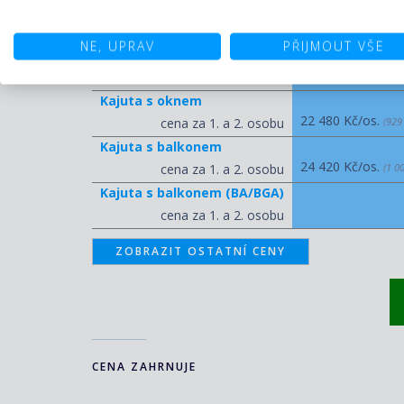
BELLA
NE, UPRAV
PŘIJMOUT VŠE
Kajuta vnitřní
20 060 Kč/os.
cena za 1. a 2. osobu
(829
Kajuta s oknem
22 480 Kč/os.
cena za 1. a 2. osobu
(929
Kajuta s balkonem
24 420 Kč/os.
cena za 1. a 2. osobu
(1 0
Kajuta s balkonem (BA/BGA)
cena za 1. a 2. osobu
ZOBRAZIT OSTATNÍ CENY
CENA ZAHRNUJE