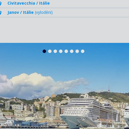
Civitavecchia / Itálie
Janov / Itálie
(vylodění)