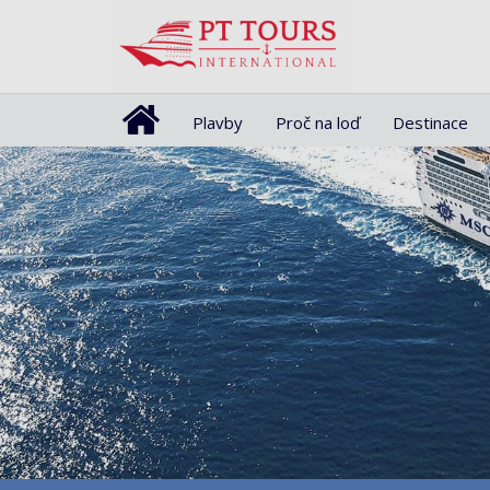
Plavby
Proč na loď
Destinace