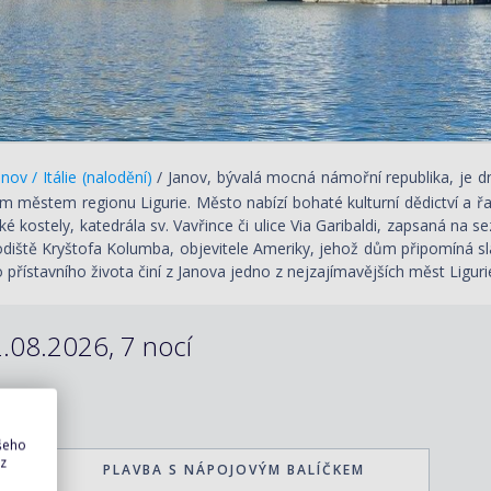
nov / Itálie (nalodění)
/ Janov, bývalá mocná námořní republika, je 
ím městem regionu Ligurie. Město nabízí bohaté kulturní dědictví a ř
é kostely, katedrála sv. Vavřince či ulice Via Garibaldi, zapsaná n
rodiště Kryštofa Kolumba, objevitele Ameriky, jehož dům připomíná sl
 přístavního života činí z Janova jedno z nejzajímavějších měst Liguri
.08.2026, 7 nocí
ašeho
 z
PLAVBA S NÁPOJOVÝM BALÍČKEM