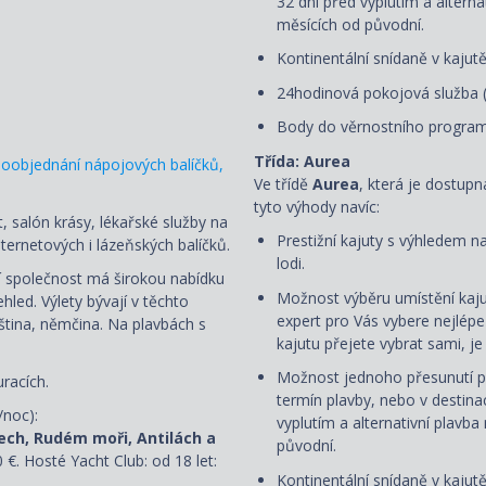
32 dní před vyplutím a alterna
měsících od původní.
Kontinentální snídaně v kajut
24hodinová pokojová služba 
Body do věrnostního progra
Třída: Aurea
oobjednání nápojových balíčků,
Ve třídě
Aurea
, která je dostup
tyto výhody navíc:
, salón krásy, lékařské služby na
Prestižní kajuty s výhledem n
ternetových i lázeňských balíčků.
lodi.
ní společnost má širokou nabídku
Možnost výběru umístění kaju
led. Výlety bývají v těchto
expert pro Vás vybere nejlép
uzština, němčina. Na plavbách s
kajutu přejete vybrat sami, 
Možnost jednoho přesunutí p
racích.
termín plavby, nebo v destin
/noc):
vyplutím a alternativní plavba
ech, Rudém moři, Antilách a
původní.
0 €. Hosté Yacht Club: od 18 let:
Kontinentální snídaně v kajut