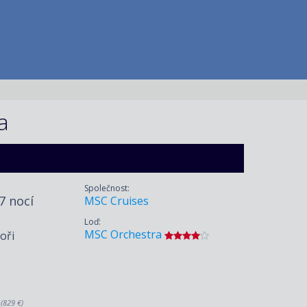
a
Společnost:
 7 nocí
MSC Cruises
Loď:
MSC Orchestra
oři
.
(829 €)