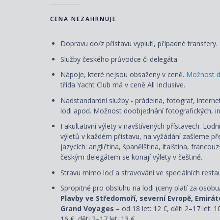
CENA NEZAHRNUJE
Dopravu do/z přístavu vyplutí, případné transfery.
Služby českého průvodce či delegáta
Nápoje, které nejsou obsaženy v ceně.
Možnost d
třída Yacht Club má v ceně All Inclusive.
Nadstandardní služby - prádelna, fotograf, internet
lodi apod. Možnost doobjednání fotografických, in
Fakultativní výlety v navštívených přístavech. Lod
výletů v každém přístavu, na vyžádání zašleme přeh
jazycích: angličtina, španělština, italština, franco
českým delegátem se konají výlety v češtině.
Stravu mimo loď a stravování ve speciálních restau
Spropitné pro obsluhu na lodi (ceny platí za osobu
Plavby ve Středomoří, severní Evropě, Emirát
Grand Voyages
– od 18 let: 12 €, děti 2–17 let: 1
16 €, děti 2–17 let: 13 €.