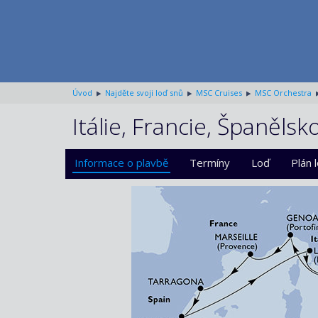
Úvod
Najděte svoji loď snů
MSC Cruises
MSC Orchestra
Itálie, Francie, Španěls
Informace o plavbě
Termíny
Loď
Plán 