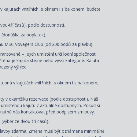
 v kajutách vnitřních, s oknem i s balkonem, budete
vou-tří časů), podle dostupnosti.
ě (donáška za poplatek).
u MSC Voyagers Club (od 200 bodů za plavbu).
arantované – jejich umístění určí lodní společnost
ištěna je kajuta stejné nebo vyšší kategorie. Kajuta
ezený výhled.
ostupná v kajutách vnitřních, s oknem i s balkonem,
ty v okamžiku rezervace (podle dostupnosti). Náš
e umístěnou kajutu z aktuálně dostupných. Pokud si
je nutné nás kontaktovat před podpisem smlouvy.
e
(výběr ze dvou-tří časů).
plavby zdarma. Změna musí být oznámená minimálně