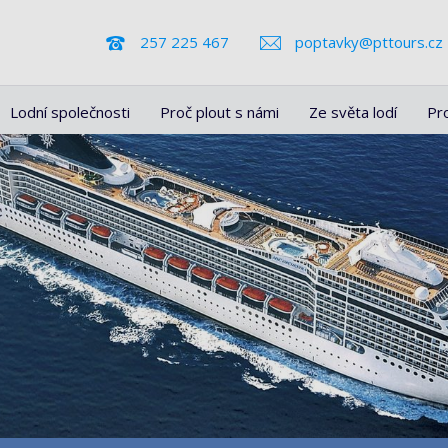
257 225 467
poptavky@pttours.cz
Lodní společnosti
Proč plout s námi
Ze světa lodí
Pr