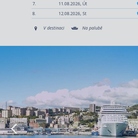
7.
11.08.2026,
Út
8.
12.08.2026,
St
V destinaci
Na palubě