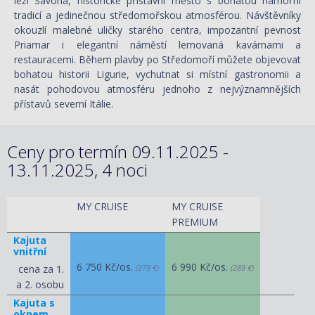
leží Savona, historické přístavní město s bohatou námořní
tradicí a jedinečnou středomořskou atmosférou. Návštěvníky
okouzlí malebné uličky starého centra, impozantní pevnost
Priamar i elegantní náměstí lemovaná kavárnami a
restauracemi. Během plavby po Středomoří můžete objevovat
bohatou historii Ligurie, vychutnat si místní gastronomii a
nasát pohodovou atmosféru jednoho z nejvýznamnějších
přístavů severní Itálie.
Ceny pro termín 09.11.2025 -
13.11.2025, 4 noci
MY CRUISE
MY CRUISE
PREMIUM
Kajuta
vnitřní
6 750 Kč/os.
6 990 Kč/os.
cena za 1.
(279 €)
(289 €)
a 2. osobu
Kajuta s
oknem