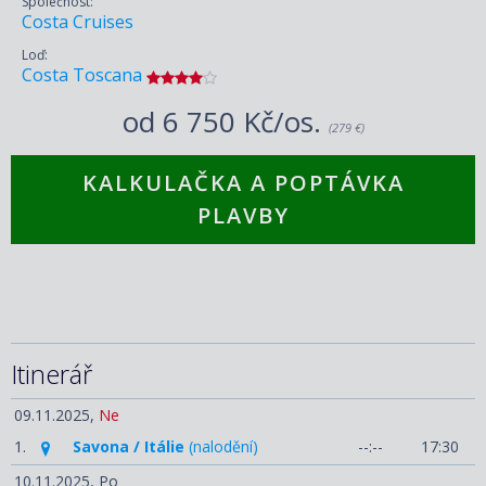
Společnost:
Costa Cruises
Loď:
Costa Toscana
od
6 750 Kč/os.
(279 €)
KALKULAČKA A POPTÁVKA
PLAVBY
Itinerář
09.11.2025,
Ne
1.
Savona / Itálie
(nalodění)
--:--
17:30
10.11.2025,
Po