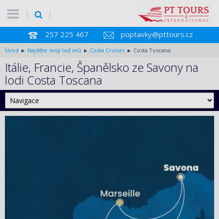
257 225 467
poptavky@pttours.cz
Úvod
Najděte svoji loď snů
Costa Cruises
Costa Toscana
Itálie, Francie, Španělsko ze Savony na
lodi Costa Toscana