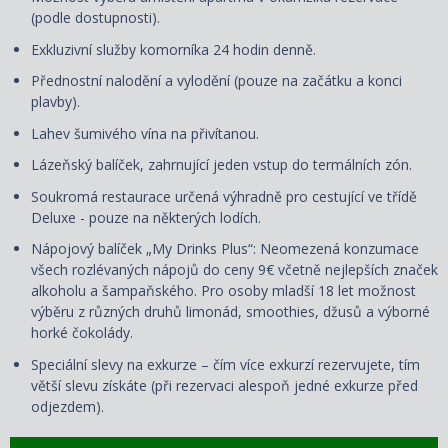
(podle dostupnosti).
Exkluzivní služby komorníka 24 hodin denně.
Přednostní nalodění a vylodění (pouze na začátku a konci
plavby).
Lahev šumivého vína na přivítanou.
Lázeňský balíček, zahrnující jeden vstup do termálních zón.
Soukromá restaurace určená výhradně pro cestující ve třídě
Deluxe - pouze na některých lodích.
Nápojový balíček „My Drinks Plus“: Neomezená konzumace
všech rozlévaných nápojů do ceny 9€ včetně nejlepších značek
alkoholu a šampaňského. Pro osoby mladší 18 let možnost
výběru z různých druhů limonád, smoothies, džusů a výborné
horké čokolády.
Speciální slevy na exkurze – čím více exkurzí rezervujete, tím
větší slevu získáte (při rezervaci alespoň jedné exkurze před
odjezdem).