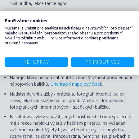
živá hudba, lekce tance apod.
Pojištění proti úpadku:
Používáme cookies
Pojištění CK proti úpadku u pojišťovny Generali.
Můžeme je umístit pro analýzu našich údajů o návštěvnících, pro zlepšení
našeho webu, ukázání personalizovaného obsahu a pro poskytnutí
CENA NEZAHRNUJE
skvělého zážitku z webu. Pro více informací o cookies používáme
otevřené nastavení.
Dopravu do/z přístavu vyplutí, případné transfery. V případě
zájmu a vhodného spojení zajistíme.
NE, UPRAV
PŘIJMOUT VŠE
Služby českého průvodce či delegáta
Nápoje, které nejsou zahrnuté v ceně. Možnost doobjednání
nápojových balíčků.
Orientační nápojový lístek.
Nadstandardní služby - prádelna, fotograf, internet, salón
krásy, lékařské služby na lodi apod. Možnost doobjednání
fotografických, internetových i lázeňských balíčků.
Fakultativní výlety v navštívených přístavech. Lodní společnost
má širokou nabídku výletů v každém přístavu, na vyžádání
zašleme přehled. Výlety
bývají
v těchto jazycích: angličtina,
španělština, italština, francouzština, němčina. Na plavbách s