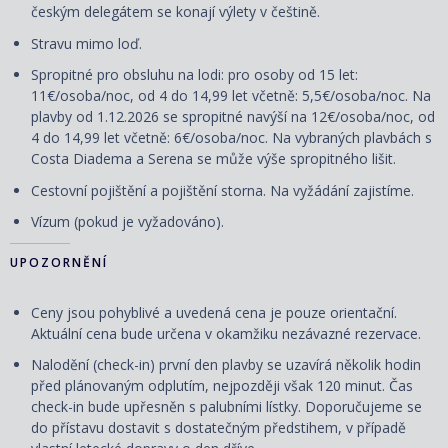
českým delegátem se konají výlety v češtině.
Stravu mimo loď.
Spropitné pro obsluhu na lodi: pro osoby od 15 let:
11€/osoba/noc, od 4 do 14,99 let včetně: 5,5€/osoba/noc. Na
plavby od 1.12.2026 se spropitné navýší na 12€/osoba/noc, od
4 do 14,99 let včetně: 6€/osoba/noc. Na vybraných plavbách s
Costa Diadema a Serena se může výše spropitného lišit.
Cestovní
pojištění
a
pojištění storna. Na vyžádání zajistíme.
Vízum (pokud je vyžadováno).
UPOZORNĚNÍ
Ceny jsou pohyblivé a uvedená cena je pouze orientační.
Aktuální cena bude určena v okamžiku nezávazné rezervace.
Nalodění (check-in) první den plavby se uzavírá několik hodin
před plánovaným odplutím, nejpozději však 120 minut. Čas
check-in bude upřesněn s palubními lístky. Doporučujeme se
do přístavu dostavit s dostatečným předstihem, v případě