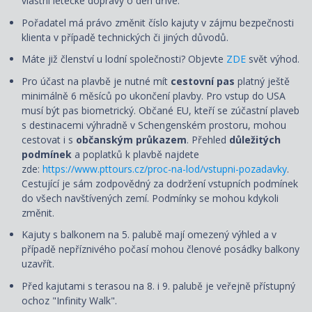
vlastní letecké dopravy o den dříve.
Pořadatel má právo změnit číslo kajuty v zájmu bezpečnosti
klienta v případě technických či jiných důvodů.
Máte již členství u lodní společnosti? Objevte
ZDE
svět výhod.
Pro účast na plavbě je nutné mít
cestovní pas
platný ještě
minimálně 6 měsíců po ukončení plavby. Pro vstup do USA
musí být pas biometrický. Občané EU, kteří se zúčastní plaveb
s destinacemi výhradně v Schengenském prostoru, mohou
cestovat i s
občanským průkazem
. Přehled
důležitých
podmínek
a poplatků k plavbě najdete
zde:
https://www.pttours.cz/proc-na-lod/vstupni-pozadavky
.
Cestující je sám zodpovědný za dodržení vstupních podmínek
do všech navštívených zemí. Podmínky se mohou kdykoli
změnit.
Kajuty s balkonem na 5. palubě mají omezený výhled a v
případě nepříznivého počasí mohou členové posádky balkony
uzavřít.
Před kajutami s terasou na 8. i 9. palubě je veřejně přístupný
ochoz "Infinity Walk".