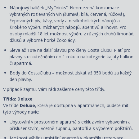
Nápojový balíček „MyDrinks“: Neomezená konzumace
vybraných rozlévaných vín (šumivá, bílá, červená, růžová),
čepovaných piv, kávy, vody a nealkoholických nápojů a
širokého výběru míchaných nápojů, aperitivů a lihovin. Pro
osoby mladší 18 let možnost výběru z různých druhů limonád,
džusů a výborné horké čokolády.
Sleva až 10% na další plavbu pro členy Costa Clubu. Platí pro
plavby s uskutečněním do 1 roku a na kategorie kajuty balkon
či apartmá.
Body do CostaClubu – možnost získat až 350 bodů za každý
den plavby.
V případě zájmu, Vám rádi zašleme ceny této třídy.
Třída: Deluxe
Ve třídě
Deluxe
, která je dostupná
v apartmánech, budete mít
tyto výhody navíc:
Ubytování v prostorném apartmá s exkluzivním vybavením a
příslušenstvím, včetně županu, pantoflí a s
výběrem polštářů
.
Možnost výběru umístění apartmá v okamžiku rezervace