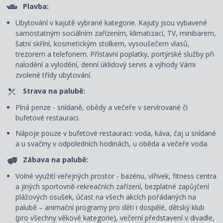
Plavba:
Ubytování v kajutě vybrané kategorie. Kajuty jsou vybavené
samostatným sociálním zařízením, klimatizací, TV, minibarem,
šatní skříní, kosmetickým stolkem, vysoušečem vlasů,
trezorem a telefonem. P
řístavní poplatky, portýrské služby při
nalodění a vylodění, denní úklidový servis
a výhody Vámi
zvolené třídy ubytování.
Strava na palubě:
Plná penze - snídaně, obědy a večeře v servírované či
bufetové restauraci.
Nápoje pouze v bufetové restauraci: voda, káva, čaj u snídaně
a u svačiny v odpoledních hodinách, u oběda a večeře voda.
Zábava na palubě:
Volné využití veřejných prostor - bazénu, vířivek, fitness centra
a jiných sportovně-rekreačních zařízení, bezplatné zapůjčení
plážových osušek, účast na všech akcích pořádaných na
palubě – animační programy pro děti i dospělé, dětský klub
(pro všechny věkové kategorie), večerní představení v divadle,