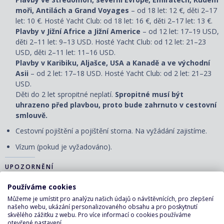
moři, Antilách a Grand Voyages
– od 18 let: 12 €, děti 2–17
let: 10 €. Hosté Yacht Club: od 18 let: 16 €, děti 2–17 let: 13 €.
Plavby v Jižní Africe a Jižní Americe
– od 12 let: 17–19 USD,
děti 2–11 let: 9–13 USD. Hosté Yacht Club: od 12 let: 21–23
USD, děti 2–11 let: 11–16 USD.
Plavby v Karibiku, Aljašce, USA a Kanadě a ve východní
Asii
– od 2 let: 17–18 USD. Hosté Yacht Club: od 2 let: 21–23
USD.
Děti do 2 let spropitné neplatí.
Spropitné musí být
uhrazeno před plavbou, proto bude zahrnuto v cestovní
smlouvě.
Cestovní pojištění a pojištění storna. Na vyžádání zajistíme.
Vízum (pokud je vyžadováno).
UPOZORNĚNÍ
Používáme cookies
Ceny jsou pohyblivé a uvedená cena je pouze orientační.
Můžeme je umístit pro analýzu našich údajů o návštěvnících, pro zlepšení
Aktuální cena bude určena v okamžiku nezávazné rezervace.
našeho webu, ukázání personalizovaného obsahu a pro poskytnutí
skvělého zážitku z webu. Pro více informací o cookies používáme
Nalodění (check-in) první den plavby se uzavírá několik hodin
otevřené nastavení.