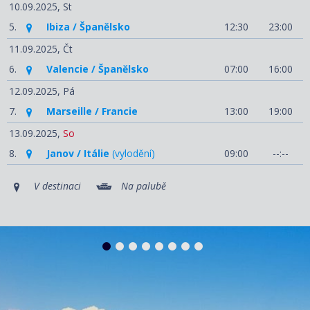
10.09.2025,
St
5.
Ibiza / Španělsko
12:30
23:00
11.09.2025,
Čt
6.
Valencie / Španělsko
07:00
16:00
12.09.2025,
Pá
7.
Marseille / Francie
13:00
19:00
13.09.2025,
So
8.
Janov / Itálie
(vylodění)
09:00
--:--
V destinaci
Na palubě