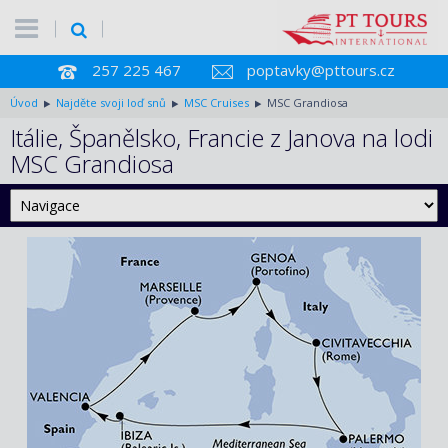
257 225 467
poptavky@pttours.cz
Úvod
Najděte svoji loď snů
MSC Cruises
MSC Grandiosa
Itálie, Španělsko, Francie z Janova na lodi
MSC Grandiosa