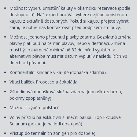
Možnost výběru umístění kajuty v okamžiku rezervace (podle
dostupnosti). Náš expert pro Vás vybere nejlépe umístěnou
kajutu z aktuálně dostupných. Pokud si kajutu přejete vybrat
sami, je nutné nás kontaktovat před podpisem smlouvy.
Možnost jednoho přesunutí plavby zdarma. Bezplatná změna
plavby platí buď na termín plavby, nebo v destinaci. Změna
musí být oznámená minimálně 32 dní před vyplutím a
alternativní plavba musí mít datum vyplutí v následujících 90
dnech od původní.
Kontinentální snídaně v kajutě (donáška zdarma).
Vítací balíček Prosecco a čokoláda.
24hodinová donášková služba zdarma (donáška zdarma,
pokrmy zpoplatněny).
Možnost výběru polštářů.
Volný přístup na exkluzivní sluneční palubu Top Exclusive
Solarium (pokud je na lodi dostupná).
Přístup do termálních zón (jen pro dospělé).