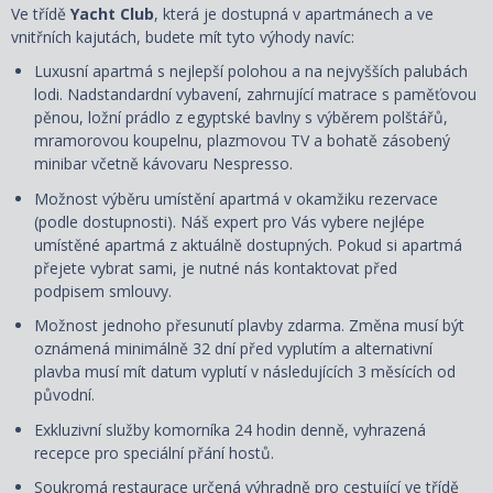
Ve třídě
Yacht Club
, která je dostupná v apartmánech a ve
vnitřních kajutách, budete mít tyto výhody navíc:
Luxusní apartmá s nejlepší polohou a na nejvyšších palubách
lodi. Nadstandardní vybavení, zahrnující matrace s paměťovou
pěnou, ložní prádlo z egyptské bavlny s výběrem polštářů,
mramorovou koupelnu, plazmovou TV a bohatě zásobený
minibar včetně kávovaru Nespresso.
Možnost výběru umístění apartmá v okamžiku rezervace
(podle dostupnosti). Náš expert pro Vás vybere nejlépe
umístěné apartmá z aktuálně dostupných. Pokud si apartmá
přejete vybrat sami, je nutné nás kontaktovat před
podpisem smlouvy.
Možnost jednoho přesunutí plavby zdarma. Změna musí být
oznámená minimálně 32 dní před vyplutím a alternativní
plavba musí mít datum vyplutí v následujících 3 měsících od
původní.
Exkluzivní služby komorníka 24 hodin denně, vyhrazená
recepce pro speciální přání hostů.
Soukromá restaurace určená výhradně pro cestující ve třídě