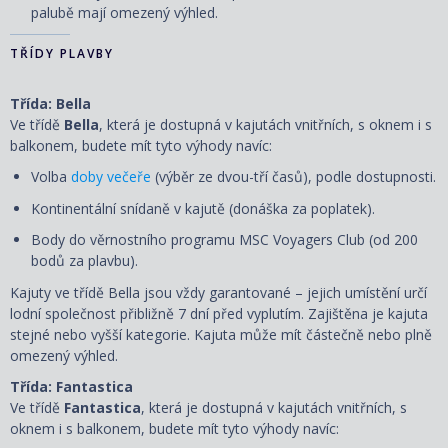
palubě mají omezený výhled.
TŘÍDY PLAVBY
Třída: Bella
Ve třídě
Bella
, která je dostupná v kajutách vnitřních, s oknem i s
balkonem, budete mít tyto výhody navíc:
Volba
doby večeře
(výběr ze dvou-tří časů), podle dostupnosti.
Kontinentální snídaně v kajutě (donáška za poplatek).
Body do věrnostního programu MSC Voyagers Club (od 200
bodů za plavbu).
Kajuty ve třídě Bella jsou vždy garantované – jejich umístění určí
lodní společnost přibližně 7 dní před vyplutím. Zajištěna je kajuta
stejné nebo vyšší kategorie. Kajuta může mít částečně nebo plně
omezený výhled.
Třída: Fantastica
Ve třídě
Fantastica
, která je dostupná v kajutách vnitřních, s
oknem i s balkonem, budete mít tyto výhody navíc: