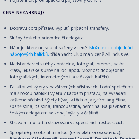
CENA NEZAHRNUJE
Dopravu do/z přístavu vyplutí, případné transfery.
Služby českého průvodce či delegáta
Nápoje, které nejsou obsaženy v ceně.
Možnost doobjednání
nápojových balíčků,
třída Yacht Club má v ceně All Inclusive.
Nadstandardní služby - prádelna, fotograf, internet, salón
krásy, lékařské služby na lodi apod. Možnost doobjednání
fotografických, internetových i lázeňských balíčků.
Fakultativní výlety v navštívených přístavech. Lodní společnost
má širokou nabídku výletů v každém přístavu, na vyžádání
zašleme přehled. Výlety bývají v těchto jazycích: angličtina,
španělština, italština, francouzština, němčina. Na plavbách s
českým delegátem se konají výlety v češtině.
Stravu mimo loď a stravování ve speciálních restauracích.
Spropitné pro obsluhu na lodi (ceny platí za osobu/noc):
Plavby ve Středomoří, severní Evropě, Emirátech, Rudém