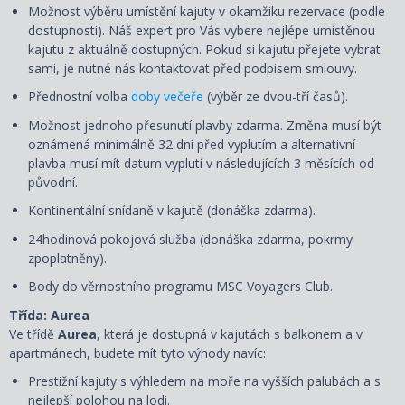
Možnost výběru umístění kajuty v okamžiku rezervace (podle
dostupnosti). Náš expert pro Vás vybere nejlépe umístěnou
kajutu z aktuálně dostupných. Pokud si kajutu přejete vybrat
sami, je nutné nás kontaktovat před podpisem smlouvy.
Přednostní volba
doby večeře
(výběr ze dvou-tří časů).
Možnost jednoho přesunutí plavby zdarma. Změna musí být
oznámená minimálně 32 dní před vyplutím a alternativní
plavba musí mít datum vyplutí v následujících 3 měsících od
původní.
Kontinentální snídaně v kajutě (donáška zdarma).
24hodinová pokojová služba (donáška zdarma, pokrmy
zpoplatněny).
Body do věrnostního programu MSC Voyagers Club.
Třída: Aurea
Ve třídě
Aurea
, která je dostupná v kajutách s balkonem a v
apartmánech, budete mít tyto výhody navíc:
Prestižní kajuty s výhledem na moře na vyšších palubách a s
nejlepší polohou na lodi.