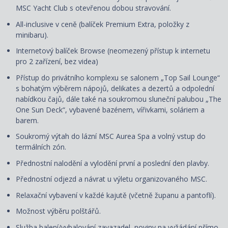
MSC Yacht Club s otevřenou dobou stravování.
All-inclusive v ceně (balíček Premium Extra, položky z
minibaru).
Internetový balíček Browse (neomezený přístup k internetu
pro 2 zařízení, bez videa)
Přístup do privátního komplexu se salonem „Top Sail Lounge“
s bohatým výběrem nápojů, delikates a dezertů a odpolední
nabídkou čajů, dále také na soukromou sluneční palubou „The
One Sun Deck“, vybavené bazénem, vířivkami, soláriem a
barem.
Soukromý výtah do lázní MSC Aurea Spa a volný vstup do
termálních zón.
Přednostní nalodění a vylodění první a poslední den plavby.
Přednostní odjezd a návrat u výletu organizovaného MSC.
Relaxační vybavení v každé kajutě (včetně županu a pantoflí).
Možnost výběru polštářů.
Služba balení/vybalování zavazadel, noviny na vyžádání přímo