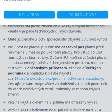
před plánovaným odplutím, nejpozději však 120 minut. Čas
check-in bude upřesněn s palubními lístky. Doporučujeme se
do přístavu dostavit s dostatečným předstihem, v případě
NE, UPRAV
PŘIJMOUT VŠE
vlastní letecké dopravy o den dříve.
Pořadatel má právo změnit číslo kajuty v zájmu bezpečnosti
klienta v případě technických či jiných důvodů.
Máte již členství u lodní společnosti? Objevte
ZDE
svět výhod.
Pro účast na plavbě je nutné mít
cestovní pas
platný ještě
minimálně 6 měsíců po ukončení plavby. Pro vstup do USA
musí být pas biometrický. Občané EU, kteří se zúčastní plaveb
s destinacemi výhradně v Schengenském prostoru, mohou
cestovat i s
občanským průkazem
. Přehled
důležitých
podmínek
a poplatků k plavbě najdete
zde:
https://www.pttours.cz/proc-na-lod/vstupni-pozadavky
.
Cestující je sám zodpovědný za dodržení vstupních podmínek
do všech navštívených zemí. Podmínky se mohou kdykoli
změnit.
Většina
kajut s oknem na 8. palubě má omezený výhled.
Většina kajut s balkonem na 8. palubě a některé na 9. - 14.