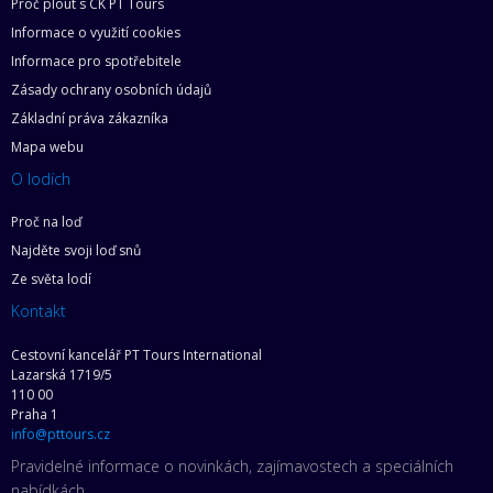
Proč plout s CK PT Tours
Informace o využití cookies
Informace pro spotřebitele
Zásady ochrany osobních údajů
Základní práva zákazníka
Mapa webu
O lodích
Proč na loď
Najděte svoji loď snů
Ze světa lodí
Kontakt
Cestovní kancelář PT Tours International
Lazarská 1719/5
110 00
Praha 1
info@pttours.cz
Pravidelné informace o novinkách, zajímavostech a speciálních
nabídkách.