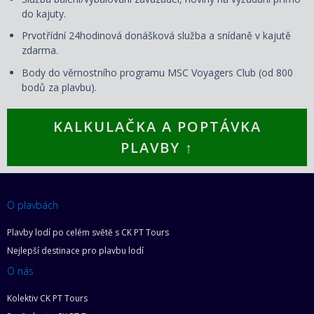
do kajuty.
Prvotřídní 24hodinová donášková služba a snídaně v kajutě
zdarma.
Body do věrnostního programu MSC Voyagers Club (od 800
bodů za plavbu).
KALKULAČKA A POPTÁVKA
PLAVBY ↑
O plavbách
Plavby lodí po celém světě s CK PT Tours
Nejlepší destinace pro plavbu lodí
O nás
Kolektiv CK PT Tours