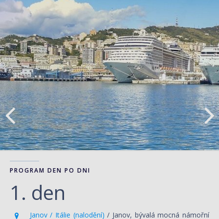
PROGRAM DEN PO DNI
1. den
Janov / Itálie (nalodění)
/ Janov, bývalá mocná námořní