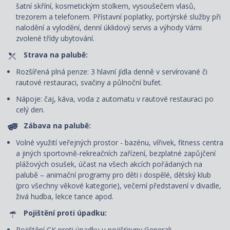
šatní skříní, kosmetickým stolkem, vysoušečem vlasů,
trezorem a telefonem. P
řístavní poplatky, portýrské služby při
nalodění a vylodění, denní úklidový servis
a výhody Vámi
zvolené třídy ubytování.
Strava na palubě:
Rozšířená plná penze: 3 hlavní jídla denně v servírované či
rautové restauraci, svačiny a půlnoční bufet.
Nápoje: čaj, káva, voda z automatu v rautové restauraci po
celý den.
Zábava na palubě:
Volné využití veřejných prostor - bazénu, vířivek, fitness centra
a jiných sportovně-rekreačních zařízení, bezplatné zapůjčení
plážových osušek, účast na všech akcích pořádaných na
palubě – animační programy pro děti i dospělé, dětský klub
(pro všechny věkové kategorie), večerní představení v divadle,
živá hudba, lekce tance apod.
Pojištění proti úpadku:
Pojištění CK proti úpadku u pojišťovny Generali.