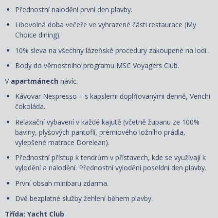
Přednostní nalodění první den plavby.
Libovolná doba večeře ve vyhrazené části restaurace (My
Choice dining).
10% sleva na všechny lázeňské procedury zakoupené na lodi.
Body do věrnostního programu MSC Voyagers Club.
V
apartmánech
navíc:
Kávovar Nespresso – s kapslemi doplňovanými denně, Venchi
čokoláda.
Relaxační vybavení v každé kajutě (včetně županu ze 100%
bavlny, plyšových pantoflí, prémiového ložního prádla,
vylepšené matrace Dorelean).
Přednostní přístup k tendrům v přístavech, kde se využívají k
vylodění a nalodění. Přednostní vylodění poseldní den plavby.
První obsah minibaru zdarma.
Dvě bezplatné služby žehlení během plavby.
Třída: Yacht Club