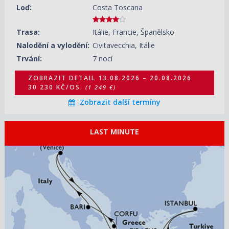
Loď:
Costa Toscana
Trasa:
Itálie, Francie, Španělsko
Nalodění a vylodění:
Civitavecchia, Itálie
Trvání:
7 nocí
ZOBRAZIT DETAIL
13.08.2026 – 20.08.2026
30 230 KČ/OS.
(1 249 €)
Zobrazit další termíny
LAST MINUTE
ZOBRAZIT DETAIL
13.08.2026 – 23.08.2026
29 740 KČ/OS.
(1 229 €)