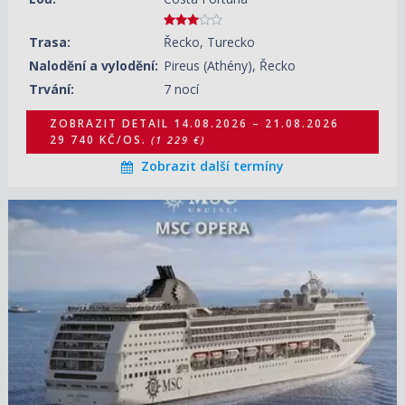
Trasa:
Řecko, Turecko
Nalodění a vylodění:
Pireus (Athény), Řecko
Trvání:
7 nocí
ZOBRAZIT DETAIL
14.08.2026 – 21.08.2026
29 740 KČ/OS.
(1 229 €)
Zobrazit další termíny
14.08.2026 – 24.08.2026
ZOBRAZIT DETAIL
56 600 KČ/OS.
(2 339 €)
24.08.2026 – 03.09.2026
ZOBRAZIT DETAIL
53 220 KČ/OS.
(2 199 €)
03.09.2026 – 13.09.2026
ZOBRAZIT DETAIL
32 400 KČ/OS.
(1 339 €)
13.09.2026 – 23.09.2026
ZOBRAZIT DETAIL
39 180 KČ/OS.
(1 619 €)