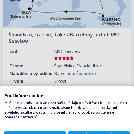
03.09.2026 – 10.09.2026
ZOBRAZIT DETAIL
23 690 KČ/OS.
(979 €)
10.09.2026 – 17.09.2026
ZOBRAZIT DETAIL
22 970 KČ/OS.
(949 €)
Španělsko, Francie, Itálie z Barcelony na lodi MSC
Seaview
17.09.2026 – 24.09.2026
ZOBRAZIT DETAIL
24 660 KČ/OS.
(1 019 €)
Loď:
MSC Seaview
24.09.2026 – 01.10.2026
ZOBRAZIT DETAIL
Trasa:
Španělsko, Francie, Itálie
24 660 KČ/OS.
(1 019 €)
Nalodění a vylodění:
Barcelona, Španělsko
Trvání:
7 nocí
ZOBRAZIT DETAIL
Používáme cookies
13.08.2026 – 20.08.2026
Můžeme je umístit pro analýzu našich údajů o návštěvnících, pro zlepšení
28 770 KČ/OS.
(1 189 €)
našeho webu, ukázání personalizovaného obsahu a pro poskytnutí
Zobrazit další termíny
skvělého zážitku z webu. Pro více informací o cookies používáme
otevřené nastavení.
14.08.2026 – 21.08.2026
ZOBRAZIT DETAIL