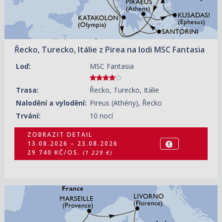
Řecko, Turecko, Itálie z Pirea na lodi MSC Fantasia
Loď:
MSC Fantasia
Trasa:
Řecko, Turecko, Itálie
Nalodění a vylodění:
Pireus (Athény), Řecko
Trvání:
10 nocí
ZOBRAZIT DETAIL
13.08.2026 – 23.08.2026
29 740 KČ/OS.
(1 229 €)
13.08.2026 – 20.08.2026
ZOBRAZIT DETAIL
54 180 KČ/OS.
(2 239 €)