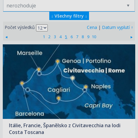
nerozhoduje
↓
Všechny filtry
↓
↑
Počet výsledků
Cena
|
Datum vyplutí
1
2
3
4
5
6
7
8
9
10
13.08.2026 – 20.08.2026
ZOBRAZIT DETAIL
30 230 KČ/OS.
(1 249 €)
20.08.2026 – 27.08.2026
ZOBRAZIT DETAIL
29 740 KČ/OS.
(1 229 €)
27.08.2026 – 03.09.2026
ZOBRAZIT DETAIL
27 560 KČ/OS.
(1 139 €)
Itálie, Francie, Španělsko z Civitavecchia na lodi
Costa Toscana