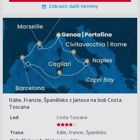
Zobrazit další termíny
14.08.2026 – 21.08.2026
ZOBRAZIT DETAIL
30 470 KČ/OS.
(1 259 €)
21.08.2026 – 28.08.2026
ZOBRAZIT DETAIL
28 530 KČ/OS.
(1 179 €)
28.08.2026 – 04.09.2026
ZOBRAZIT DETAIL
27 560 KČ/OS.
(1 139 €)
Itálie, Francie, Španělsko z Janova na lodi Costa
Toscana
Loď:
Costa Toscana
Trasa:
Itálie, Francie, Španělsko