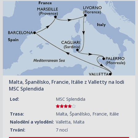
14.08.2026 – 21.08.2026
ZOBRAZIT DETAIL
33 130 KČ/OS.
(1 369 €)
21.08.2026 – 28.08.2026
ZOBRAZIT DETAIL
25 140 KČ/OS.
(1 039 €)
28.08.2026 – 04.09.2026
ZOBRAZIT DETAIL
37 240 KČ/OS.
(1 539 €)
04.09.2026 – 11.09.2026
ZOBRAZIT DETAIL
29 500 KČ/OS.
(1 219 €)
Malta, Španělsko, Francie, Itálie z Valletty na lodi
11.09.2026 – 18.09.2026
ZOBRAZIT DETAIL
MSC Splendida
26 840 KČ/OS.
(1 109 €)
Loď:
MSC Splendida
18.09.2026 – 25.09.2026
ZOBRAZIT DETAIL
31 190 KČ/OS.
(1 289 €)
Trasa:
Malta, Španělsko, Francie, Itálie
25.09.2026 – 02.10.2026
ZOBRAZIT DETAIL
Nalodění a vylodění:
Valletta, Malta
26 350 KČ/OS.
(1 089 €)
Trvání:
7 nocí