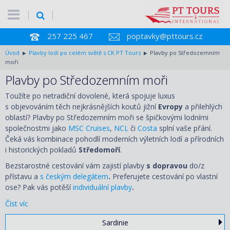
257 225 467
poptavky@pttours.cz
Úvod
Plavby lodí po celém světě s CK PT Tours
Plavby po Středozemním
moři
Plavby po Středozemním moři
Toužíte po netradiční dovolené, která spojuje luxus
s objevováním těch nejkrásnějších koutů jižní
Evropy
a přilehlých
oblastí? Plavby po Středozemním moři se špičkovými lodními
společnostmi jako
MSC Cruises
,
NCL
či
Costa
splní vaše přání.
Čeká vás kombinace pohodlí moderních výletních lodí a přírodních
i historických pokladů
Středomoří
.
Bezstarostné cestování vám zajistí plavby
s dopravou
do/z
přístavu a
s českým delegátem
.
Preferujete cestování po vlastní
ose? Pak vás potěší
individuální plavby
.
Číst víc
Sardinie