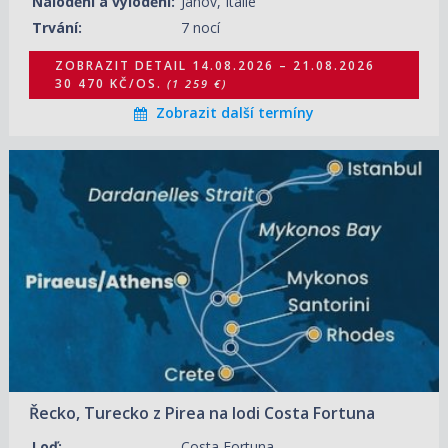
Nalodění a vylodění:
Janov, Itálie
Trvání:
7 nocí
ZOBRAZIT DETAIL
14.08.2026 – 21.08.2026
30 470 KČ/OS.
(1 259 €)
Zobrazit další termíny
14.08.2026 – 21.08.2026
ZOBRAZIT DETAIL
29 740 KČ/OS.
(1 229 €)
21.08.2026 – 28.08.2026
ZOBRAZIT DETAIL
30 950 KČ/OS.
(1 279 €)
28.08.2026 – 04.09.2026
ZOBRAZIT DETAIL
29 980 KČ/OS.
(1 239 €)
04.09.2026 – 11.09.2026
ZOBRAZIT DETAIL
38 450 KČ/OS.
(1 589 €)
Řecko, Turecko z Pirea na lodi Costa Fortuna
Loď:
Costa Fortuna