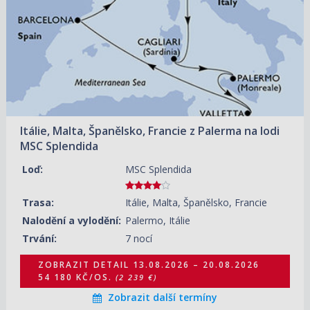
20.08.2026 – 27.08.2026
ZOBRAZIT DETAIL
42 570 KČ/OS.
(1 759 €)
10.09.2026 – 17.09.2026
ZOBRAZIT DETAIL
32 650 KČ/OS.
(1 349 €)
17.09.2026 – 24.09.2026
ZOBRAZIT DETAIL
39 420 KČ/OS.
(1 629 €)
Itálie, Malta, Španělsko, Francie z Palerma na lodi
24.09.2026 – 01.10.2026
ZOBRAZIT DETAIL
MSC Splendida
24 420 KČ/OS.
(1 009 €)
Loď:
MSC Splendida
01.10.2026 – 08.10.2026
ZOBRAZIT DETAIL
27 810 KČ/OS.
(1 149 €)
Trasa:
Itálie, Malta, Španělsko, Francie
08.10.2026 – 15.10.2026
ZOBRAZIT DETAIL
Nalodění a vylodění:
Palermo, Itálie
22 970 KČ/OS.
(949 €)
Trvání:
7 nocí
ZOBRAZIT DETAIL
13.08.2026 – 20.08.2026
54 180 KČ/OS.
(2 239 €)
Zobrazit další termíny