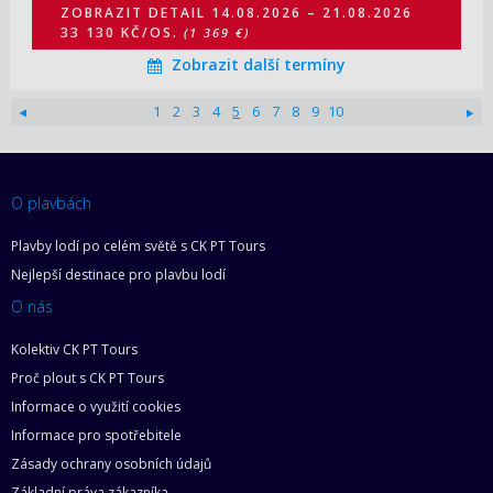
ZOBRAZIT DETAIL
14.08.2026 – 21.08.2026
33 130 KČ/OS.
(1 369 €)
Zobrazit další termíny
1
2
3
4
5
6
7
8
9
10
O plavbách
Plavby lodí po celém světě s CK PT Tours
Nejlepší destinace pro plavbu lodí
O nás
Kolektiv CK PT Tours
Proč plout s CK PT Tours
Informace o využití cookies
Informace pro spotřebitele
Zásady ochrany osobních údajů
Základní práva zákazníka