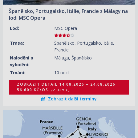
Španělsko, Portugalsko, Itálie, Francie z Málagy na
lodi MSC Opera
Loď:
MSC Opera
Trasa:
Španělsko, Portugalsko, Itálie,
Francie
Nalodění a
Málaga, Španělsko
vylodění:
Trvání:
10 nocí
ZOBRAZIT DETAIL
14.08.2026 – 24.08.2026
56 600 KČ/OS.
(2 339 €)
Zobrazit další termíny
14.08.2026 – 21.08.2026
ZOBRAZIT DETAIL
23 450 KČ/OS.
(969 €)