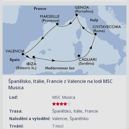
13.08.2026 – 20.08.2026
ZOBRAZIT DETAIL
30 470 KČ/OS.
(1 259 €)
20.08.2026 – 27.08.2026
ZOBRAZIT DETAIL
30 950 KČ/OS.
(1 279 €)
27.08.2026 – 03.09.2026
ZOBRAZIT DETAIL
21 510 KČ/OS.
(889 €)
03.09.2026 – 10.09.2026
ZOBRAZIT DETAIL
23 930 KČ/OS.
(989 €)
Španělsko, Itálie, Francie z Valencie na lodi MSC
Musica
Loď:
MSC Musica
Trasa:
Španělsko, Itálie, Francie
Nalodění a vylodění:
Valencie, Španělsko
Trvání:
7 nocí