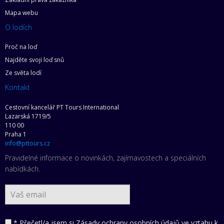
Mapa webu
O lodích
Proč na loď
Najděte svoji loď snů
Ze světa lodí
Kontakt
Cestovní kancelář PT Tours International
Lazarská 1719/5
110 00
Praha 1
info@pttours.cz
Pravidelné informace o novinkách, zajímavostech a speciálních
nabídkách.
* Přečetl/a jsem si
Zásady ochrany osobních údajů ve vztahu k