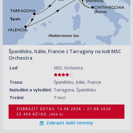
21.08.2026 – 28.08.2026
ZOBRAZIT DETAIL
26 110 KČ/OS.
(1 079 €)
28.08.2026 – 04.09.2026
ZOBRAZIT DETAIL
30 230 KČ/OS.
(1 249 €)
04.09.2026 – 11.09.2026
ZOBRAZIT DETAIL
29 740 KČ/OS.
(1 229 €)
Španělsko, Itálie, Francie z Tarragony na lodi MSC
11.09.2026 – 18.09.2026
ZOBRAZIT DETAIL
Orchestra
22 000 KČ/OS.
(909 €)
Loď:
MSC Orchestra
18.09.2026 – 25.09.2026
ZOBRAZIT DETAIL
23 690 KČ/OS.
(979 €)
Trasa:
Španělsko, Itálie, Francie
02.10.2026 – 09.10.2026
ZOBRAZIT DETAIL
Nalodění a vylodění:
Tarragona, Španělsko
20 300 KČ/OS.
(839 €)
Trvání:
7 nocí
ZOBRAZIT DETAIL
14.08.2026 – 21.08.2026
23 450 KČ/OS.
(969 €)
Zobrazit další termíny