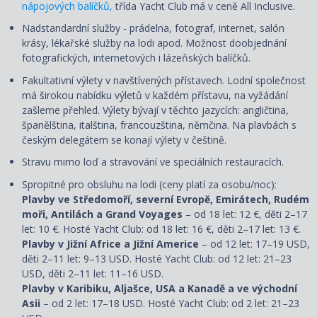
nápojových balíčků,
třída Yacht Club má v ceně All Inclusive.
Nadstandardní služby - prádelna, fotograf, internet, salón
krásy, lékařské služby na lodi apod. Možnost doobjednání
fotografických, internetových i lázeňských balíčků.
Fakultativní výlety v navštívených přístavech. Lodní společnost
má širokou nabídku výletů v každém přístavu, na vyžádání
zašleme přehled. Výlety bývají v těchto jazycích: angličtina,
španělština, italština, francouzština, němčina. Na plavbách s
českým delegátem se konají výlety v češtině.
Stravu mimo loď a stravování ve speciálních restauracích.
Spropitné pro obsluhu na lodi (ceny platí za osobu/noc):
Plavby ve Středomoří, severní Evropě, Emirátech, Rudém
moři, Antilách a Grand Voyages
– od 18 let: 12 €, děti 2–17
let: 10 €. Hosté Yacht Club: od 18 let: 16 €, děti 2–17 let: 13 €.
Plavby v Jižní Africe a Jižní Americe
– od 12 let: 17–19 USD,
děti 2–11 let: 9–13 USD. Hosté Yacht Club: od 12 let: 21–23
USD, děti 2–11 let: 11–16 USD.
Plavby v Karibiku, Aljašce, USA a Kanadě a ve východní
Asii
– od 2 let: 17–18 USD. Hosté Yacht Club: od 2 let: 21–23