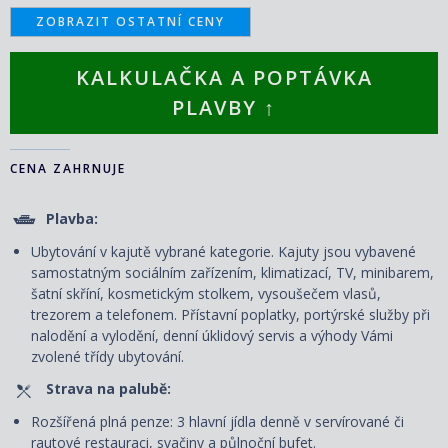
ZOBRAZIT OSTATNÍ CENY
KALKULAČKA A POPTÁVKA
PLAVBY ↑
CENA ZAHRNUJE
Plavba:
Ubytování v kajutě vybrané kategorie. Kajuty jsou vybavené
samostatným sociálním zařízením, klimatizací, TV, minibarem,
šatní skříní, kosmetickým stolkem, vysoušečem vlasů,
trezorem a telefonem. P
řístavní poplatky, portýrské služby při
nalodění a vylodění, denní úklidový servis
a výhody Vámi
zvolené třídy ubytování.
Strava na palubě:
Rozšířená plná penze: 3 hlavní jídla denně v servírované či
rautové restauraci, svačiny a půlnoční bufet.