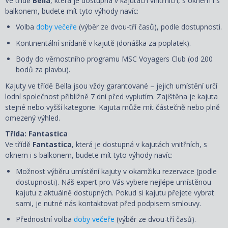
Ve třídě
Bella
, která je dostupná v kajutách vnitřních, s oknem i s
balkonem, budete mít tyto výhody navíc:
Volba
doby večeře
(výběr ze dvou-tří časů), podle dostupnosti.
Kontinentální snídaně v kajutě (donáška za poplatek).
Body do věrnostního programu MSC Voyagers Club (od 200
bodů za plavbu).
Kajuty ve třídě Bella jsou vždy garantované – jejich umístění určí
lodní společnost přibližně 7 dní před vyplutím. Zajištěna je kajuta
stejné nebo vyšší kategorie. Kajuta může mít částečně nebo plně
omezený výhled.
Třída: Fantastica
Ve třídě
Fantastica
, která je dostupná v kajutách vnitřních, s
oknem i s balkonem, budete mít tyto výhody navíc:
Možnost výběru umístění kajuty v okamžiku rezervace (podle
dostupnosti). Náš expert pro Vás vybere nejlépe umístěnou
kajutu z aktuálně dostupných. Pokud si kajutu přejete vybrat
sami, je nutné nás kontaktovat před podpisem smlouvy.
Přednostní volba
doby večeře
(výběr ze dvou-tří časů).