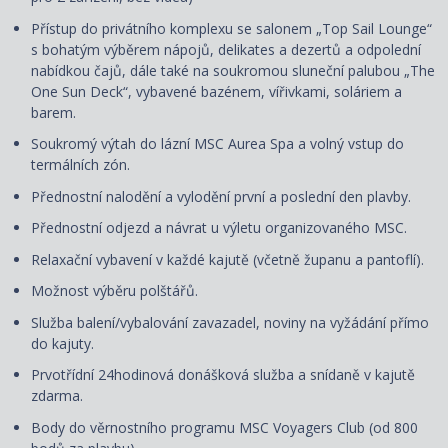
Přístup do privátního komplexu se salonem „Top Sail Lounge“
s bohatým výběrem nápojů, delikates a dezertů a odpolední
nabídkou čajů, dále také na soukromou sluneční palubou „The
One Sun Deck“, vybavené bazénem, vířivkami, soláriem a
barem.
Soukromý výtah do lázní MSC Aurea Spa a volný vstup do
termálních zón.
Přednostní nalodění a vylodění první a poslední den plavby.
Přednostní odjezd a návrat u výletu organizovaného MSC.
Relaxační vybavení v každé kajutě (včetně županu a pantoflí).
Možnost výběru polštářů.
Služba balení/vybalování zavazadel, noviny na vyžádání přímo
do kajuty.
Prvotřídní 24hodinová donášková služba a snídaně v kajutě
zdarma.
Body do věrnostního programu MSC Voyagers Club (od 800