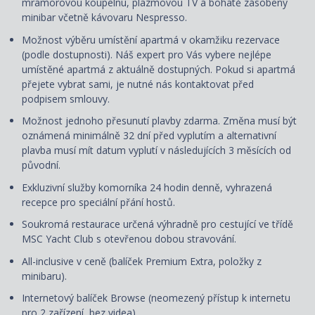
mramorovou koupelnu, plazmovou TV a bohatě zásobený
minibar včetně kávovaru Nespresso.
Možnost výběru umístění apartmá v okamžiku rezervace
(podle dostupnosti). Náš expert pro Vás vybere nejlépe
umístěné apartmá z aktuálně dostupných. Pokud si apartmá
přejete vybrat sami, je nutné nás kontaktovat před
podpisem smlouvy.
Možnost jednoho přesunutí plavby zdarma. Změna musí být
oznámená minimálně 32 dní před vyplutím a alternativní
plavba musí mít datum vyplutí v následujících 3 měsících od
původní.
Exkluzivní služby komorníka 24 hodin denně, vyhrazená
recepce pro speciální přání hostů.
Soukromá restaurace určená výhradně pro cestující ve třídě
MSC Yacht Club s otevřenou dobou stravování.
All-inclusive v ceně (balíček Premium Extra, položky z
minibaru).
Internetový balíček Browse (neomezený přístup k internetu
pro 2 zařízení, bez videa)