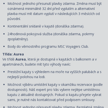
Možnost jednoho přesunutí plavby zdarma. Změna musí být
oznámená minimálně 32 dní před vyplutím a alternativní
plavba musí mít datum vyplutí v následujících 3 měsících od
původní.
Kontinentální snídaně v kajutě (donáška zdarma).
24hodinová pokojová služba (donáška zdarma, pokrmy
zpoplatněny).
Body do věrnostního programu MSC Voyagers Club.
Třída: Aurea
Ve třídě
Aurea
, která je dostupná v kajutách s balkonem a v
apartmánech, budete mít tyto výhody navíc:
Prestižní kajuty s výhledem na moře na vyšších palubách a s
nejlepší polohou na lodi.
Možnost výběru umístění kajuty v okamžiku rezervace (podle
dostupnosti). Náš expert pro Vás vybere nejlépe umístěnou
kajutu z aktuálně dostupných. Pokud si kajutu přejete vybrat
sami, je nutné nás kontaktovat před podpisem smlouvy.
Možnost jednoho přesunutí plavby zdarma. Bezplatná změna