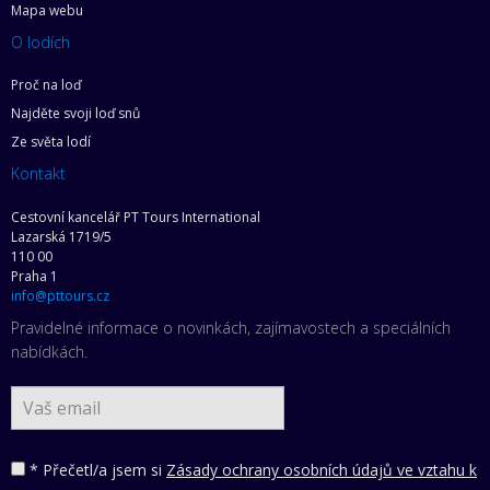
Mapa webu
O lodích
Proč na loď
Najděte svoji loď snů
Ze světa lodí
Kontakt
Cestovní kancelář PT Tours International
Lazarská 1719/5
110 00
Praha 1
info@pttours.cz
Pravidelné informace o novinkách, zajímavostech a speciálních
nabídkách.
* Přečetl/a jsem si
Zásady ochrany osobních údajů ve vztahu k