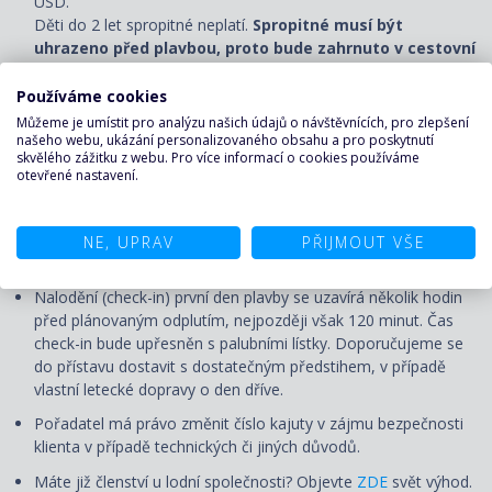
USD.
Děti do 2 let spropitné neplatí.
Spropitné musí být
uhrazeno před plavbou, proto bude zahrnuto v cestovní
smlouvě.
Používáme cookies
Cestovní pojištění a pojištění storna. Na vyžádání zajistíme.
Můžeme je umístit pro analýzu našich údajů o návštěvnících, pro zlepšení
Vízum (pokud je vyžadováno).
našeho webu, ukázání personalizovaného obsahu a pro poskytnutí
skvělého zážitku z webu. Pro více informací o cookies používáme
otevřené nastavení.
UPOZORNĚNÍ
Ceny jsou pohyblivé a uvedená cena je pouze orientační.
NE, UPRAV
PŘIJMOUT VŠE
Aktuální cena bude určena v okamžiku nezávazné rezervace.
Nalodění (check-in) první den plavby se uzavírá několik hodin
před plánovaným odplutím, nejpozději však 120 minut. Čas
check-in bude upřesněn s palubními lístky. Doporučujeme se
do přístavu dostavit s dostatečným předstihem, v případě
vlastní letecké dopravy o den dříve.
Pořadatel má právo změnit číslo kajuty v zájmu bezpečnosti
klienta v případě technických či jiných důvodů.
Máte již členství u lodní společnosti? Objevte
ZDE
svět výhod.