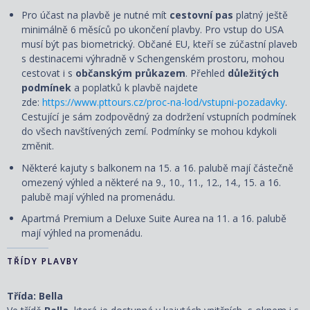
Pro účast na plavbě je nutné mít
cestovní pas
platný ještě
minimálně 6 měsíců po ukončení plavby. Pro vstup do USA
musí být pas biometrický. Občané EU, kteří se zúčastní plaveb
s destinacemi výhradně v Schengenském prostoru, mohou
cestovat i s
občanským průkazem
. Přehled
důležitých
podmínek
a poplatků k plavbě najdete
zde:
https://www.pttours.cz/proc-na-lod/vstupni-pozadavky
.
Cestující je sám zodpovědný za dodržení vstupních podmínek
do všech navštívených zemí. Podmínky se mohou kdykoli
změnit.
Některé kajuty s balkonem na 15. a 16. palubě mají částečně
omezený výhled a některé na 9., 10., 11., 12., 14., 15. a 16.
palubě mají výhled na promenádu.
Apartmá Premium a Deluxe Suite Aurea na 11. a 16. palubě
mají výhled na promenádu.
TŘÍDY PLAVBY
Třída: Bella