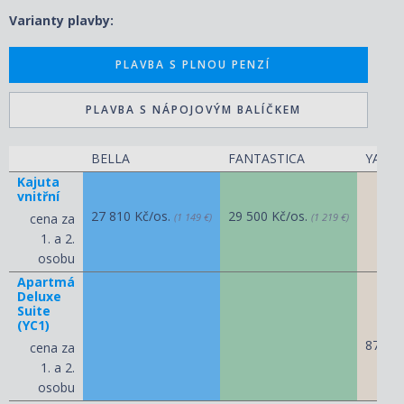
Varianty plavby:
PLAVBA S PLNOU PENZÍ
PLAVBA S NÁPOJOVÝM BALÍČKEM
BELLA
FANTASTICA
YACHT
Kajuta
vnitřní
27 810 Kč/os.
29 500 Kč/os.
cena za
(1 149 €)
(1 219 €)
1. a 2.
osobu
Apartmá
Deluxe
Suite
(YC1)
87 820
cena za
1. a 2.
osobu