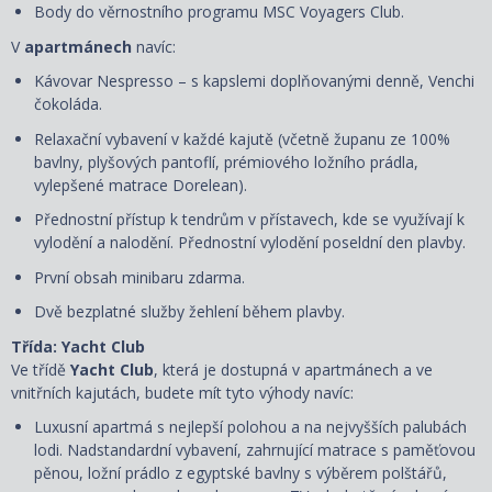
Body do věrnostního programu MSC Voyagers Club.
V
apartmánech
navíc:
Kávovar Nespresso – s kapslemi doplňovanými denně, Venchi
čokoláda.
Relaxační vybavení v každé kajutě (včetně županu ze 100%
bavlny, plyšových pantoflí, prémiového ložního prádla,
vylepšené matrace Dorelean).
Přednostní přístup k tendrům v přístavech, kde se využívají k
vylodění a nalodění. Přednostní vylodění poseldní den plavby.
První obsah minibaru zdarma.
Dvě bezplatné služby žehlení během plavby.
Třída: Yacht Club
Ve třídě
Yacht Club
, která je dostupná v apartmánech a ve
vnitřních kajutách, budete mít tyto výhody navíc:
Luxusní apartmá s nejlepší polohou a na nejvyšších palubách
lodi. Nadstandardní vybavení, zahrnující matrace s paměťovou
pěnou, ložní prádlo z egyptské bavlny s výběrem polštářů,