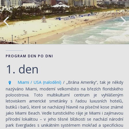
PROGRAM DEN PO DNI
1. den
Miami / USA (nalodění)
/ „Brána Ameriky“, tak je někdy
nazýváno Miami, moderní velkoměsto na březích floridského
poloostrova. Toto multikulturní centrum je vyhlášeným
letoviskem americké smetánky s řadou luxusních hotelů,
butiků i barů, které se nacházejí hlavně na písečné kose známé
jako Miami Beach. Vedle turistického ráje je Miami i zajímavou
přírodní lokalitou – v jeho těsné blízkosti se nachází národní
park Everglades s unikátním systémem mokřad a specifickou