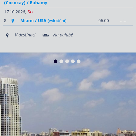
(Cococay) / Bahamy
17.10.2026,
So
8.
Miami / USA
(vylodění)
06:00
--:--
V destinaci
Na palubě