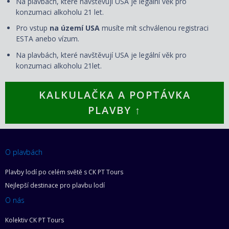
Na plavbách, které navštěvují USA je legální věk pro
konzumaci alkoholu 21 let.
Pro vstup
na území USA
musíte mít schválenou registraci
ESTA anebo vízum.
Na plavbách, které navštěvují USA je legální věk pro
konzumaci alkoholu 21let.
KALKULAČKA A POPTÁVKA
PLAVBY ↑
O plavbách
Plavby lodí po celém světě s CK PT Tours
Nejlepší destinace pro plavbu lodí
O nás
Kolektiv CK PT Tours