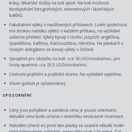
krásy, lékařské služby na lodi apod. Na lodi možnost
doobjednání fotografických, internetových i lázeňských
balíčků.
Fakultativní výlety v navštívených přístavech. Lodní společnost
má širokou nabídku výletů v každém přístavu, na vyžádání
zašleme přehled. Výlety bývají v těchto jazycích: angličtina,
španělština, italština, francouzština, němčina. Na plavbách s
českým delegátem se konají výlety v češtině.
Spropitné pro obsluhu na lodi: cca 18 USD/osoba/noc, pro
hosty apartmá: cca 20,5 USD/osoba/noc.
Cestovní pojištění a pojištění storna. Na vyžádání zajistíme.
Vízum (pokud je vyžadováno).
UPOZORNĚNÍ
Ceny jsou pohyblivé a uvedená cena je pouze orientační.
Aktuální cena bude určena v okamžiku nezávazné rezervace.
Nalodění (check-in) první den plavby se uzavírá několik hodin
před plánovaným odplutím, nejpozději však 120 minut. Čas