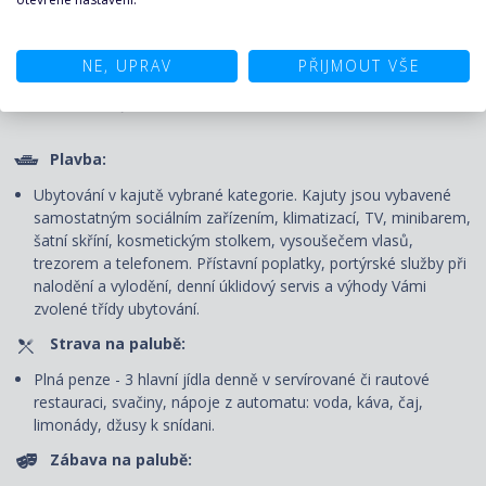
KALKULAČKA A POPTÁVKA
PLAVBY ↑
NE, UPRAV
PŘIJMOUT VŠE
CENA ZAHRNUJE
Plavba:
Ubytování v kajutě vybrané kategorie. Kajuty jsou vybavené
samostatným sociálním zařízením, klimatizací, TV, minibarem,
šatní skříní, kosmetickým stolkem, vysoušečem vlasů,
trezorem a telefonem. P
řístavní poplatky, portýrské služby při
nalodění a vylodění, denní úklidový servis
a výhody Vámi
zvolené třídy ubytování.
Strava na palubě:
Plná penze - 3 hlavní jídla denně v servírované či rautové
restauraci, svačiny, nápoje z automatu: voda, káva, čaj,
limonády, džusy k snídani.
Zábava na palubě: