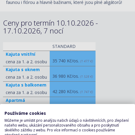
faunou i flórou a hlavně bažinami, které jsou plné aligátorů!
Ceny pro termín 10.10.2026 -
17.10.2026, 7 nocí
STANDARD
Kajuta vnitřní
35 740 Kč/os.
cena za 1. a 2. osobu
(1 477 €)
Kajuta s oknem
36 980 Kč/os.
cena za 1. a 2. osobu
(1 528 €)
Kajuta s balkonem
42 280 Kč/os.
cena za 1. a 2. osobu
(1 747 €)
Apartmá
71 850 Kč/os.
cena za 1. a 2. osobu
(2 969 €)
Používáme cookies
ZOBRAZIT OSTATNÍ CENY
Můžeme je umístit pro analýzu našich údajů o návštěvnících, pro zlepšení
našeho webu, ukázání personalizovaného obsahu a pro poskytnutí
skvělého zážitku z webu. Pro více informací o cookies používáme
otevřené nastavení.