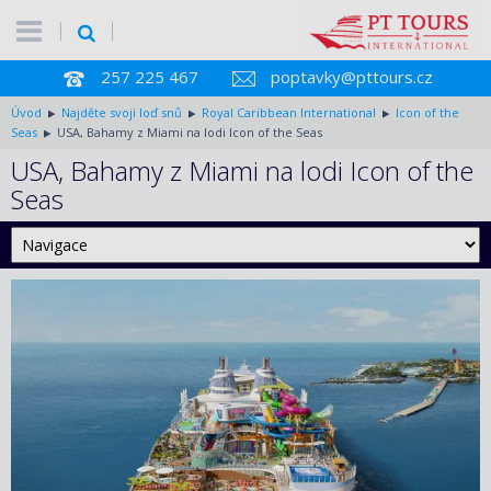
257 225 467
poptavky@pttours.cz
Úvod
Najděte svoji loď snů
Royal Caribbean International
Icon of the
Seas
USA, Bahamy z Miami na lodi Icon of the Seas
USA, Bahamy z Miami na lodi Icon of the
Seas