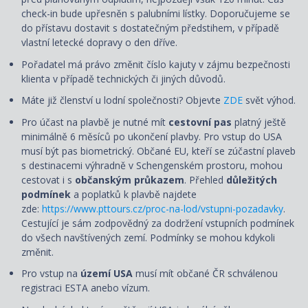
check-in bude upřesněn s palubními lístky. Doporučujeme se
do přístavu dostavit s dostatečným předstihem, v případě
vlastní letecké dopravy o den dříve.
Pořadatel má právo změnit číslo kajuty v zájmu bezpečnosti
klienta v případě technických či jiných důvodů.
Máte již členství u lodní společnosti? Objevte
ZDE
svět výhod.
Pro účast na plavbě je nutné mít
cestovní pas
platný ještě
minimálně 6 měsíců po ukončení plavby. Pro vstup do USA
musí být pas biometrický. Občané EU, kteří se zúčastní plaveb
s destinacemi výhradně v Schengenském prostoru, mohou
cestovat i s
občanským průkazem
. Přehled
důležitých
podmínek
a poplatků k plavbě najdete
zde:
https://www.pttours.cz/proc-na-lod/vstupni-pozadavky
.
Cestující je sám zodpovědný za dodržení vstupních podmínek
do všech navštívených zemí. Podmínky se mohou kdykoli
změnit.
Pro vstup na
území USA
musí mít občané ČR schválenou
registraci ESTA anebo vízum.