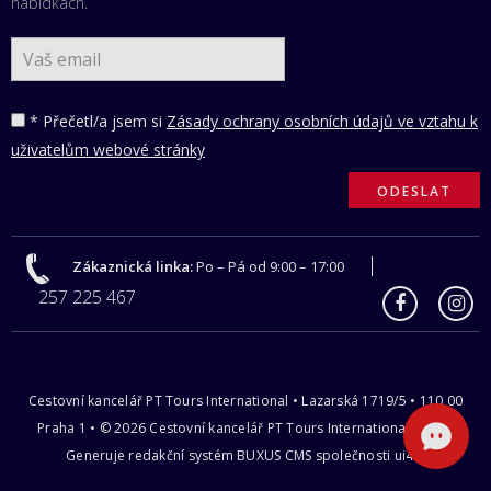
nabídkách.
* Přečetl/a jsem si
Zásady ochrany osobních údajů ve vztahu k
uživatelům webové stránky
Zákaznická linka:
Po – Pá od 9:00 – 17:00
257 225 467
Cestovní kancelář PT Tours International • Lazarská 1719/5 • 110 00
Praha 1 • © 2026 Cestovní kancelář PT Tours International s.r.o |
Generuje redakční systém
BUXUS CMS
společnosti
ui42
.