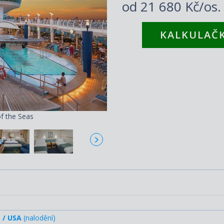
od
21 680 Kč/os
KALKULAČK
Adv
f the Seas
 / USA
(nalodění)