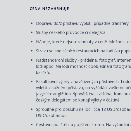
CENA NEZAHRNUJE
Dopravu do/z přístavu vyplutí, případné transfery.
Služby českého průvodce či delegáta
Nápoje, které nejsou zahrnuty v ceně. Možnost d
Stravu ve speciálních restauracích na lodi (za pop
Nadstandardní služby - prádelna, fotograf, internet
lodi apod. Na lodi možnost doobjednání fotografic
balíčků.
Fakultativní výlety v navštívených přístavech. Lod
výletů v každém přístavu, na vyžádání zašleme přeh
jazycích: angličtina, španělština, italština, franco
českým delegátem se konají výlety v češtině.
Spropitné pro obsluhu na lodi: cca 18 USD/osoba/
USD/osoba/noc.
Cestovní pojištění a pojištění storna. Na vyžádání 