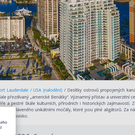
rt Lauderdale / USA (nalodění)
/ Desítky ostrovů propojených kanály
ale přezdívaný „americké Benátky“. Významný přístav a univerzitní ce
ře a pestré škále kulturních, přírodních i historických zajímavostí
des proslaveného unikátními močály, které jsou plné aligátorů. Za ná
turní letovisko.
ašeho
 z