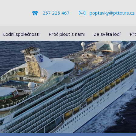
257 225 467
poptavky@pttours.cz
Lodní společnosti
Proč plout s námi
Ze světa lodí
Pr