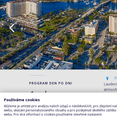
Fo
PROGRAM DEN PO DNI
Lauderd
atmosfé
1. den
Evergla
Používáme cookies
multikul
Můžeme je umístit pro analýzu našich údajů o návštěvnících, pro zlepšení n
webu, ukázání personalizovaného obsahu a pro poskytnutí skvělého zážitku
webu. Pro více informací o cookies používáme otevřené nastavení.