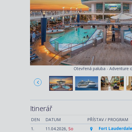
Otevřená paluba - Adventure o
Itinerář
DEN
DATUM
PŘÍSTAV / PROGRAM
Fort Lauderdale
1.
11.04.2026,
So