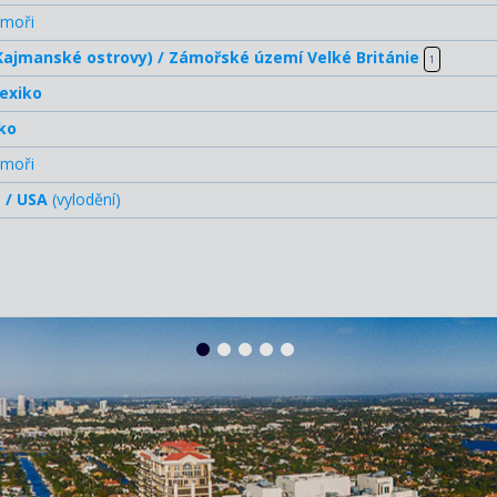
 moři
ajmanské ostrovy) / Zámořské území Velké Británie
1
exiko
ko
 moři
 / USA
(vylodění)