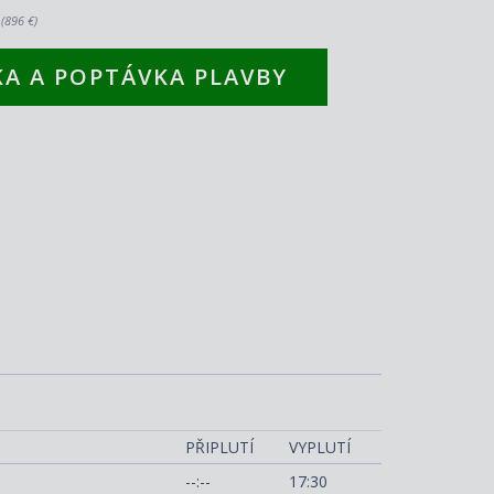
.
(896 €)
A A POPTÁVKA PLAVBY
enture of the Seas
PŘIPLUTÍ
VYPLUTÍ
--:--
17:30