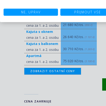
Ceny pro termín 11.04.2026 - 17
NE, UPRAV
PŘIJMOUT VŠE
STANDARD
Kajuta vnitřní
21 680 Kč/os.
cena za 1. a 2. osobu
(896 €)
Kajuta s oknem
26 640 Kč/os.
cena za 1. a 2. osobu
(1 101 €)
Kajuta s balkonem
30 710 Kč/os.
cena za 1. a 2. osobu
(1 269 €)
Apartmá
75 020 Kč/os.
cena za 1. a 2. osobu
(3 100 €)
ZOBRAZIT OSTATNÍ CENY
CENA ZAHRNUJE