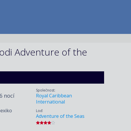
odi Adventure of the
Společnost:
 6 nocí
Royal Caribbean
International
Mexiko
Loď:
Adventure of the Seas