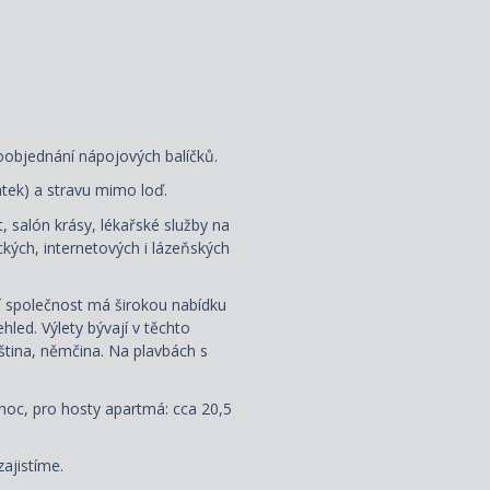
oobjednání nápojových balíčků.
latek) a stravu mimo loď.
, salón krásy, lékařské služby na
kých, internetových i lázeňských
ní společnost má širokou nabídku
led. Výlety bývají v těchto
uzština, němčina. Na plavbách s
noc, pro hosty apartmá: cca 20,5
zajistíme.