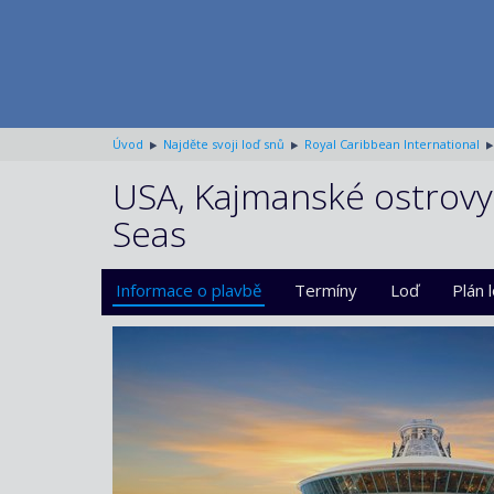
Úvod
Najděte svoji loď snů
Royal Caribbean International
USA, Kajmanské ostrovy,
Seas
Informace o plavbě
Termíny
Loď
Plán 