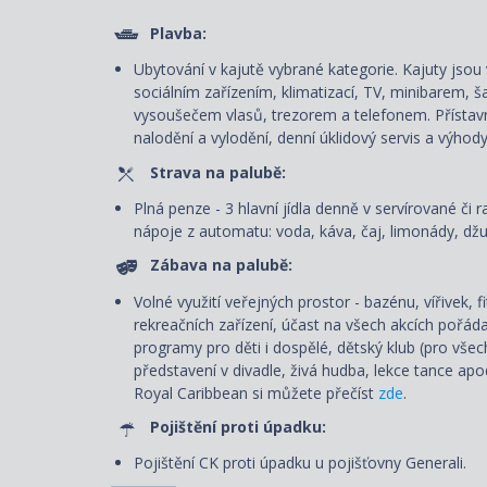
Plavba:
Ubytování v kajutě vybrané kategorie. Kajuty js
sociálním zařízením, klimatizací, TV, minibarem, š
vysoušečem vlasů, trezorem a telefonem. P
řístav
nalodění a vylodění, denní úklidový servis
a výhody
Strava na palubě:
Plná penze - 3 hlavní jídla denně v servírované či r
nápoje z automatu: voda, káva, čaj, limonády, džus
Zábava na palubě:
Volné využití veřejných prostor - bazénu, vířivek, 
rekreačních zařízení, účast na všech akcích pořád
programy pro děti i dospělé, dětský klub (pro všec
představení v divadle, živá hudba, lekce tance ap
Royal Caribbean si můžete přečíst
zde
.
Pojištění proti úpadku:
Pojištění CK proti úpadku u pojišťovny Generali.