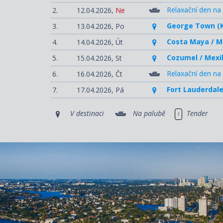
Relaxační den na
2.
12.04.2026,
Ne
George Town (K
3.
13.04.2026,
Po
Costa Maya / M
4.
14.04.2026,
Út
Cozumel / Mexi
5.
15.04.2026,
St
Relaxační den na
6.
16.04.2026,
Čt
Fort Lauderdale
7.
17.04.2026,
Pá
V destinaci
Na palubě
Tender
1