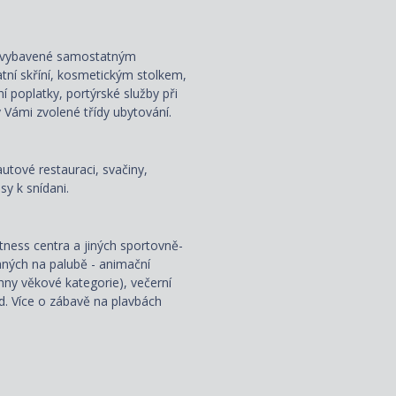
ou vybavené samostatným
atní skříní, kosmetickým stolkem,
ní poplatky, portýrské služby při
 Vámi zvolené třídy ubytování.
autové restauraci, svačiny,
y k snídani.
fitness centra a jiných sportovně-
aných na palubě - animační
hny věkové kategorie), večerní
od. Více o zábavě na plavbách