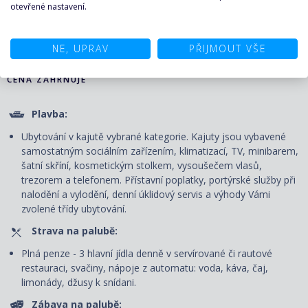
otevřené nastavení.
KALKULAČKA A POPTÁVKA
PLAVBY ↑
NE, UPRAV
PŘIJMOUT VŠE
CENA ZAHRNUJE
Plavba:
Ubytování v kajutě vybrané kategorie. Kajuty jsou vybavené
samostatným sociálním zařízením, klimatizací, TV, minibarem,
šatní skříní, kosmetickým stolkem, vysoušečem vlasů,
trezorem a telefonem. P
řístavní poplatky, portýrské služby při
nalodění a vylodění, denní úklidový servis
a výhody Vámi
zvolené třídy ubytování.
Strava na palubě:
Plná penze - 3 hlavní jídla denně v servírované či rautové
restauraci, svačiny, nápoje z automatu: voda, káva, čaj,
limonády, džusy k snídani.
Zábava na palubě: