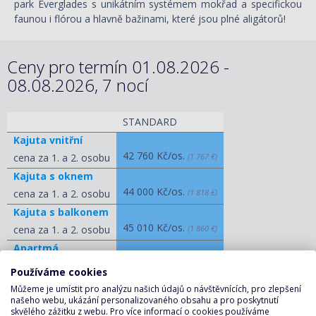
park Everglades s unikátním systémem mokřad a specifickou
faunou i flórou a hlavně bažinami, které jsou plné aligátorů!
Ceny pro termín 01.08.2026 -
08.08.2026, 7 nocí
STANDARD
Kajuta vnitřní
42 760 Kč/os.
cena za 1. a 2. osobu
(1 767 €)
Kajuta s oknem
44 000 Kč/os.
cena za 1. a 2. osobu
(1 818 €)
Kajuta s balkonem
45 010 Kč/os.
cena za 1. a 2. osobu
(1 860 €)
Apartmá
82 810 Kč/os.
cena za 1. a 2. osobu
(3 422 €)
Používáme cookies
Můžeme je umístit pro analýzu našich údajů o návštěvnících, pro zlepšení
ZOBRAZIT OSTATNÍ CENY
našeho webu, ukázání personalizovaného obsahu a pro poskytnutí
skvělého zážitku z webu. Pro více informací o cookies používáme