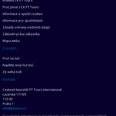
Kolektiv CK PT Tours
Proč plout s CK PT Tours
Informace o využití cookies
Informace pro spotřebitele
Zásady ochrany osobních údajů
Základní práva zákazníka
Mapa webu
O lodích
Proč na loď
Najděte svoji loď snů
Ze světa lodí
Kontakt
Cestovní kancelář PT Tours International
Lazarská 1719/5
110 00
Praha 1
info@pttours.cz
Pravidelné informace o novinkách, zajímavostech a speciálních