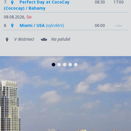
7.
Perfect Day at CocoCay
08:30
17:00
(Cococay) / Bahamy
08.08.2026,
So
8.
Miami / USA
(vylodění)
06:00
--:--
V destinaci
Na palubě