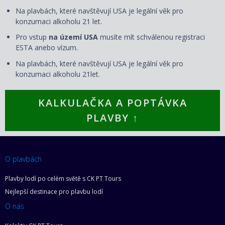
Na plavbách, které navštěvují USA je legální věk pro
konzumaci alkoholu 21 let.
Pro vstup
na území USA
musíte mít schválenou registraci
ESTA anebo vízum.
Na plavbách, které navštěvují USA je legální věk pro
konzumaci alkoholu 21let.
KALKULAČKA A POPTÁVKA
PLAVBY ↑
O plavbách
Plavby lodí po celém světě s CK PT Tours
Nejlepší destinace pro plavbu lodí
O nás