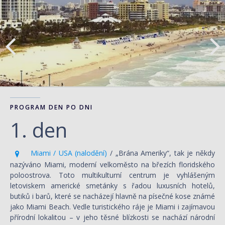
PROGRAM DEN PO DNI
1. den
Miami / USA (nalodění)
/ „Brána Ameriky“, tak je někdy
nazýváno Miami, moderní velkoměsto na březích floridského
poloostrova. Toto multikulturní centrum je vyhlášeným
letoviskem americké smetánky s řadou luxusních hotelů,
butiků i barů, které se nacházejí hlavně na písečné kose známé
jako Miami Beach. Vedle turistického ráje je Miami i zajímavou
přírodní lokalitou – v jeho těsné blízkosti se nachází národní