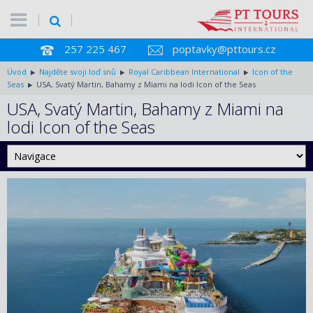
257 225 467
poptavky@pttours.cz
Úvod
Najděte svoji loď snů
Royal Caribbean International
Icon of the
Seas
USA, Svatý Martin, Bahamy z Miami na lodi Icon of the Seas
USA, Svatý Martin, Bahamy z Miami na
lodi Icon of the Seas