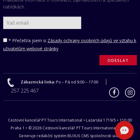
nabídkách.
* Přečetl/a jsem si
Zásady ochrany osobních údajů ve vztahu k
uživatelům webové stránky
Zákaznická linka:
Po – Pá od 9:00 – 17:00
257 225 467
Cestovní kancelář PT Tours International • Lazarská 1719/5 • 110 00
Praha 1 • © 2026 Cestovní kancelář PT Tours International s.r.o |
Generuje redakční systém
BUXUS CMS
společnosti
ui42
.