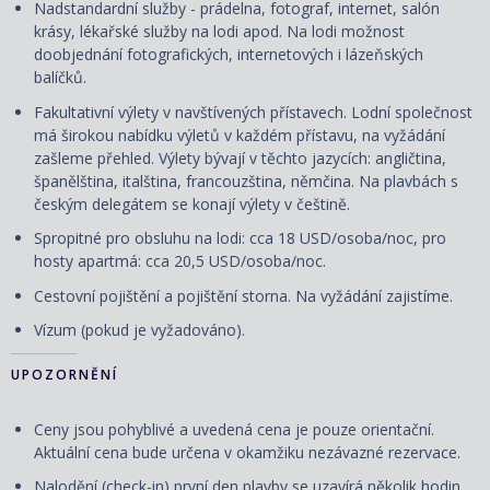
Nadstandardní služby - prádelna, fotograf, internet, salón
krásy, lékařské služby na lodi apod. Na lodi možnost
doobjednání fotografických, internetových i lázeňských
balíčků.
Fakultativní výlety v navštívených přístavech. Lodní společnost
má širokou nabídku výletů v každém přístavu, na vyžádání
zašleme přehled. Výlety bývají v těchto jazycích: angličtina,
španělština, italština, francouzština, němčina. Na plavbách s
českým delegátem se konají výlety v češtině.
Spropitné pro obsluhu na lodi: cca 18 USD/osoba/noc, pro
hosty apartmá: cca 20,5 USD/osoba/noc.
Cestovní pojištění a pojištění storna. Na vyžádání zajistíme.
Vízum (pokud je vyžadováno).
UPOZORNĚNÍ
Ceny jsou pohyblivé a uvedená cena je pouze orientační.
Aktuální cena bude určena v okamžiku nezávazné rezervace.
Nalodění (check-in) první den plavby se uzavírá několik hodin