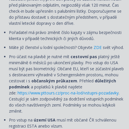
před plánovaným odplutím, nejpozději však 120 minut. Čas
check-in bude upřesněn s palubními lístky. Doporučujeme se
do přístavu dostavit s dostatečným předstihem, v případě
vlastní letecké dopravy o den dříve.
Pořadatel má právo změnit číslo kajuty v zájmu bezpečnosti
klienta v případě technických či jiných důvodů.
Máte již členství u lodní společnosti? Objevte
ZDE
svět výhod.
Pro účast na plavbě je nutné mít
cestovní pas
platný ještě
minimálně 6 měsíců po ukončení plavby. Pro vstup do USA
musí být pas biometrický. Občané EU, kteří se zúčastní plaveb
s destinacemi výhradně v Schengenském prostoru, mohou
cestovat i s
občanským průkazem
. Přehled
důležitých
podmínek
a poplatků k plavbě najdete
zde:
https://www.pttours.cz/proc-na-lod/vstupni-pozadavky
.
Cestující je sám zodpovědný za dodržení vstupních podmínek
do všech navštívených zemí. Podmínky se mohou kdykoli
změnit.
Pro vstup na
území USA
musí mít občané ČR schválenou
registraci ESTA anebo vízum.