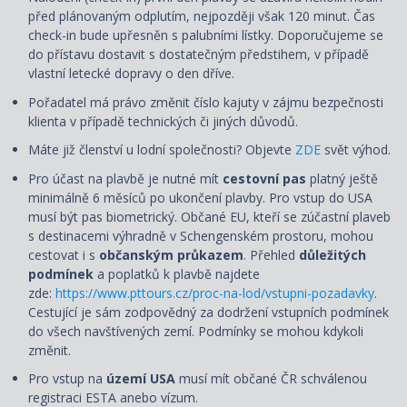
před plánovaným odplutím, nejpozději však 120 minut. Čas
check-in bude upřesněn s palubními lístky. Doporučujeme se
do přístavu dostavit s dostatečným předstihem, v případě
vlastní letecké dopravy o den dříve.
Pořadatel má právo změnit číslo kajuty v zájmu bezpečnosti
klienta v případě technických či jiných důvodů.
Máte již členství u lodní společnosti? Objevte
ZDE
svět výhod.
Pro účast na plavbě je nutné mít
cestovní pas
platný ještě
minimálně 6 měsíců po ukončení plavby. Pro vstup do USA
musí být pas biometrický. Občané EU, kteří se zúčastní plaveb
s destinacemi výhradně v Schengenském prostoru, mohou
cestovat i s
občanským průkazem
. Přehled
důležitých
podmínek
a poplatků k plavbě najdete
zde:
https://www.pttours.cz/proc-na-lod/vstupni-pozadavky
.
Cestující je sám zodpovědný za dodržení vstupních podmínek
do všech navštívených zemí. Podmínky se mohou kdykoli
změnit.
Pro vstup na
území USA
musí mít občané ČR schválenou
registraci ESTA anebo vízum.