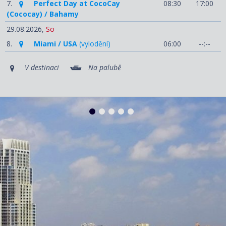
7.
Perfect Day at CocoCay
08:30
17:00
(Cococay) / Bahamy
29.08.2026,
So
8.
Miami / USA
(vylodění)
06:00
--:--
V destinaci
Na palubě