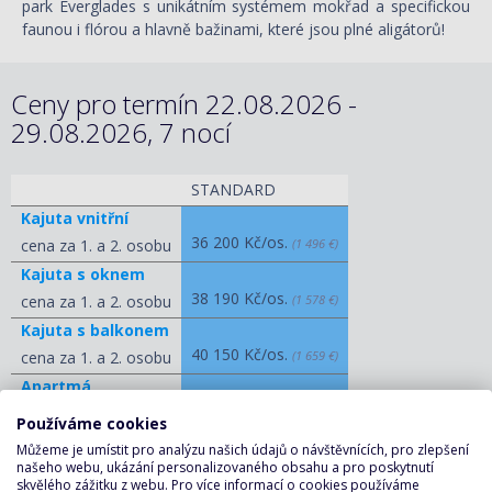
park Everglades s unikátním systémem mokřad a specifickou
faunou i flórou a hlavně bažinami, které jsou plné aligátorů!
Ceny pro termín 22.08.2026 -
29.08.2026, 7 nocí
STANDARD
Kajuta vnitřní
36 200 Kč/os.
cena za 1. a 2. osobu
(1 496 €)
Kajuta s oknem
38 190 Kč/os.
cena za 1. a 2. osobu
(1 578 €)
Kajuta s balkonem
40 150 Kč/os.
cena za 1. a 2. osobu
(1 659 €)
Apartmá
71 000 Kč/os.
cena za 1. a 2. osobu
(2 934 €)
Používáme cookies
Můžeme je umístit pro analýzu našich údajů o návštěvnících, pro zlepšení
ZOBRAZIT OSTATNÍ CENY
našeho webu, ukázání personalizovaného obsahu a pro poskytnutí
skvělého zážitku z webu. Pro více informací o cookies používáme