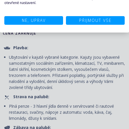
otevřené nastavení.
KALKULAČKA A POPTÁVKA
PLAVBY ↑
NE, UPRAV
PŘIJMOUT VŠE
CENA ZAHRNUJE
Plavba:
Ubytování v kajutě vybrané kategorie. Kajuty jsou vybavené
samostatným sociálním zařízením, klimatizací, TV, minibarem,
šatní skříní, kosmetickým stolkem, vysoušečem vlasů,
trezorem a telefonem. P
řístavní poplatky, portýrské služby při
nalodění a vylodění, denní úklidový servis
a výhody Vámi
zvolené třídy ubytování.
Strava na palubě:
Plná penze - 3 hlavní jídla denně v servírované či rautové
restauraci, svačiny, nápoje z automatu: voda, káva, čaj,
limonády, džusy k snídani.
Zábava na palubě: