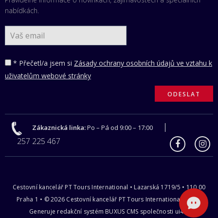
nabídkách.
* Přečetl/a jsem si
Zásady ochrany osobních údajů ve vztahu k
uživatelům webové stránky
Zákaznická linka:
Po – Pá od 9:00 – 17:00
257 225 467
Cestovní kancelář PT Tours International • Lazarská 1719/5 • 110 00
Praha 1 • © 2026 Cestovní kancelář PT Tours International s.r.o |
Generuje redakční systém
BUXUS CMS
společnosti
ui42
.