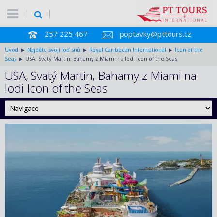
257 225 467
poptavky@pttours.cz
Úvod
Najděte svoji loď snů
Royal Caribbean International
Icon of the
Seas
USA, Svatý Martin, Bahamy z Miami na lodi Icon of the Seas
USA, Svatý Martin, Bahamy z Miami na
lodi Icon of the Seas