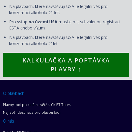
Na plavbách, které navštěvují USA je legální věk pro
konzumaci alkoholu 21 let.
Pro vstup
na území USA
musíte mít schválenou registraci
ESTA anebo vízum.
Na plavbách, které navštěvují USA je legální věk pro
konzumaci alkoholu 21let.
KALKULAČKA A POPTÁVKA
PLAVBY ↑
O plavbách
Plavby lodí po celém světě s CK PT Tours
Nejlepší destinace pro plavbu lodí
O nás