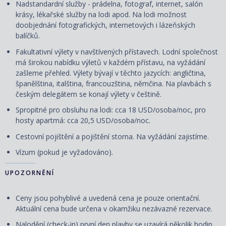
Nadstandardní služby - prádelna, fotograf, internet, salón
krásy, lékařské služby na lodi apod. Na lodi možnost
doobjednání fotografických, internetových i lázeňských
balíčků.
Fakultativní výlety v navštívených přístavech. Lodní společnost
má širokou nabídku výletů v každém přístavu, na vyžádání
zašleme přehled. Výlety bývají v těchto jazycích: angličtina,
španělština, italština, francouzština, němčina. Na plavbách s
českým delegátem se konají výlety v češtině.
Spropitné pro obsluhu na lodi: cca 18 USD/osoba/noc, pro
hosty apartmá: cca 20,5 USD/osoba/noc.
Cestovní pojištění a pojištění storna. Na vyžádání zajistíme.
Vízum (pokud je vyžadováno).
UPOZORNĚNÍ
Ceny jsou pohyblivé a uvedená cena je pouze orientační.
Aktuální cena bude určena v okamžiku nezávazné rezervace.
Nalodění (check-in) první den plavby se uzavírá několik hodin