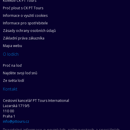
Kolektiv CK PT Tours
Proč plout s CK PT Tours
Informace o využití cookies
Informace pro spotřebitele
Zásady ochrany osobních údajů
Základní práva zákazníka
Mapa webu
O lodích
Proč na loď
Najděte svoji loď snů
Ze světa lodí
Kontakt
Cestovní kancelář PT Tours International
Lazarská 1719/5
110 00
Praha 1
info@pttours.cz
Pravidelné informace o novinkách, zajímavostech a speciálních