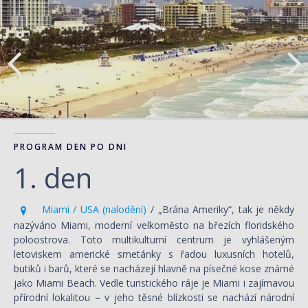
PROGRAM DEN PO DNI
1. den
Miami / USA (nalodění)
/ „Brána Ameriky“, tak je někdy
nazýváno Miami, moderní velkoměsto na březích floridského
poloostrova. Toto multikulturní centrum je vyhlášeným
letoviskem americké smetánky s řadou luxusních hotelů,
butiků i barů, které se nacházejí hlavně na písečné kose známé
jako Miami Beach. Vedle turistického ráje je Miami i zajímavou
přírodní lokalitou – v jeho těsné blízkosti se nachází národní