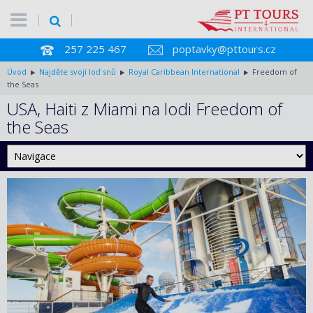
257 225 467
poptavky@pttours.cz
Úvod
Najděte svoji loď snů
Royal Caribbean International
Freedom of
the Seas
USA, Haiti z Miami na lodi Freedom of
the Seas