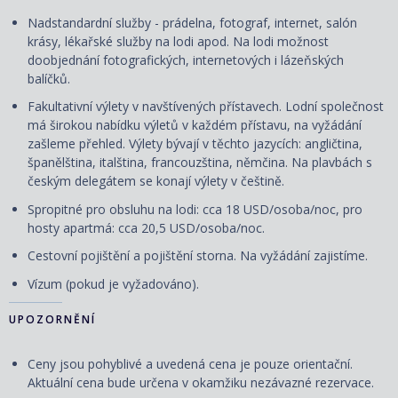
Nadstandardní služby - prádelna, fotograf, internet, salón
krásy, lékařské služby na lodi apod. Na lodi možnost
doobjednání fotografických, internetových i lázeňských
balíčků.
Fakultativní výlety v navštívených přístavech. Lodní společnost
má širokou nabídku výletů v každém přístavu, na vyžádání
zašleme přehled. Výlety bývají v těchto jazycích: angličtina,
španělština, italština, francouzština, němčina. Na plavbách s
českým delegátem se konají výlety v češtině.
Spropitné pro obsluhu na lodi: cca 18 USD/osoba/noc, pro
hosty apartmá: cca 20,5 USD/osoba/noc.
Cestovní pojištění a pojištění storna. Na vyžádání zajistíme.
Vízum (pokud je vyžadováno).
UPOZORNĚNÍ
Ceny jsou pohyblivé a uvedená cena je pouze orientační.
Aktuální cena bude určena v okamžiku nezávazné rezervace.