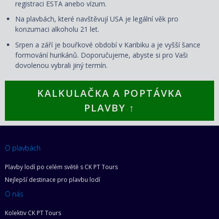
registraci ESTA anebo vízum.
Na plavbách, které navštěvují USA je legální věk pro
konzumaci alkoholu 21 let.
Srpen a září je bouřkové období v Karibiku a je vyšší šance
formování hurikánů. Doporučujeme, abyste si pro Vaši
dovolenou vybrali jiný termín.
KALKULAČKA A POPTÁVKA
PLAVBY ↑
O plavbách
Plavby lodí po celém světě s CK PT Tours
Nejlepší destinace pro plavbu lodí
O nás
Kolektiv CK PT Tours