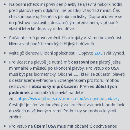
Nalodění (check-in) první den plavby se uzavírá několik hodin
před plánovaným odplutím, nejpozději však 120 minut. Čas
check-in bude upřesněn s palubními lístky. Doporučujeme se
do přístavu dostavit s dostatečným předstihem, v případě
vlastní letecké dopravy o den dříve.
Pořadatel má právo změnit číslo kajuty v zájmu bezpečnosti
klienta v případě technických či jiných důvodů.
Máte již členství u lodní společnosti? Objevte
ZDE
svět výhod.
Pro účast na plavbě je nutné mít
cestovní pas
platný ještě
minimálně 6 měsíců po ukončení plavby. Pro vstup do USA
musí být pas biometrický. Občané EU, kteří se zúčastní plaveb
s destinacemi výhradně v Schengenském prostoru, mohou
cestovat i s
občanským průkazem
. Přehled
důležitých
podmínek
a poplatků k plavbě najdete
zde:
https://www.pttours.cz/proc-na-lod/vstupni-pozadavky
.
Cestující je sám zodpovědný za dodržení vstupních podmínek
do všech navštívených zemí. Podmínky se mohou kdykoli
změnit.
Pro vstup na
území USA
musí mít občané ČR schválenou