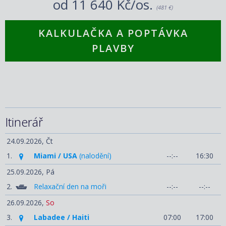
od
11 640 Kč/os.
(481 €)
KALKULAČKA A POPTÁVKA
PLAVBY
Itinerář
24.09.2026,
Čt
1.
Miami / USA
(nalodění)
--:--
16:30
25.09.2026,
Pá
2.
Relaxační den na moři
--:--
--:--
26.09.2026,
So
3.
Labadee / Haiti
07:00
17:00