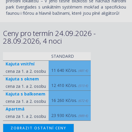
přírodní lokalitou – v jeho těsné blízkosti se nachází národní
park Everglades s unikátním systémem mokřad a specifickou
faunou i flórou a hlavně bažinami, které jsou plné aligátorů!
Ceny pro termín 24.09.2026 -
28.09.2026, 4 noci
STANDARD
Kajuta vnitřní
11 640 Kč/os.
cena za 1. a 2. osobu
(481 €)
Kajuta s oknem
12 410 Kč/os.
cena za 1. a 2. osobu
(513 €)
Kajuta s balkonem
16 260 Kč/os.
cena za 1. a 2. osobu
(672 €)
Apartmá
23 930 Kč/os.
cena za 1. a 2. osobu
(989 €)
ZOBRAZIT OSTATNÍ CENY