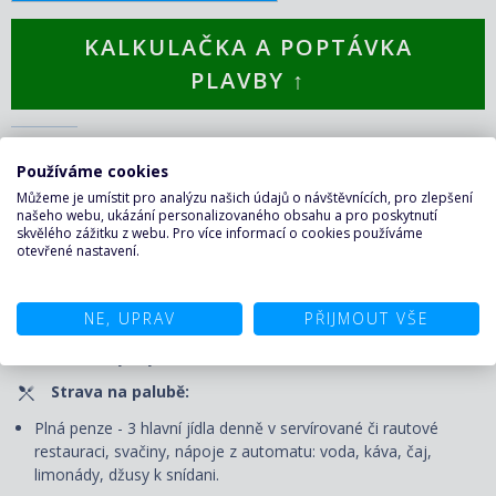
KALKULAČKA A POPTÁVKA
PLAVBY ↑
CENA ZAHRNUJE
Používáme cookies
Můžeme je umístit pro analýzu našich údajů o návštěvnících, pro zlepšení
Plavba:
našeho webu, ukázání personalizovaného obsahu a pro poskytnutí
skvělého zážitku z webu. Pro více informací o cookies používáme
Ubytování v kajutě vybrané kategorie. Kajuty jsou vybavené
otevřené nastavení.
samostatným sociálním zařízením, klimatizací, TV, minibarem,
šatní skříní, kosmetickým stolkem, vysoušečem vlasů,
trezorem a telefonem. P
řístavní poplatky, portýrské služby při
NE, UPRAV
PŘIJMOUT VŠE
nalodění a vylodění, denní úklidový servis
a výhody Vámi
zvolené třídy ubytování.
Strava na palubě:
Plná penze - 3 hlavní jídla denně v servírované či rautové
restauraci, svačiny, nápoje z automatu: voda, káva, čaj,
limonády, džusy k snídani.