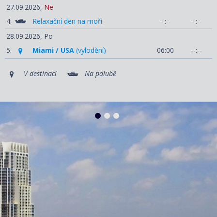
27.09.2026,
Ne
4.
Relaxační den na moři
--:--
--:--
28.09.2026,
Po
5.
Miami / USA
(vylodění)
06:00
--:--
V destinaci
Na palubě