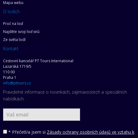
Mapa webu
O lodích
Proč na loď
Najděte svoji loď snů
Ze světa lodí
Kontakt
Cestovní kancelář PT Tours International
Lazarská 1719/5
110 00
Praha 1
info@pttours.cz
Pravidelné informace o novinkách, zajímavostech a speciálních
nabídkách.
* Přečetl/a jsem si
Zásady ochrany osobních údajů ve vztahu k