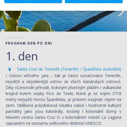
PROGRAM DEN PO DNI
1. den
Santa Cruz de Tenerife (Tenerife) / Španělsko (nalodění)
/ Ostrov věčného jara – tak je často označováno Tenerife,
největší a nejzelenější ostrov ze všech Kanárských ostrovů.
Díky různorodé přírodě, krásným písečným plážím i vulkanické
krajině kolem sopky Pico de Teide, která je se svými 3718
metry nejvyšší horou Španělska, je právem nazýván rájem na
zemi. Oblíbená prázdninová lokalita nabízí i hodnotné kulturní
památky jako jsou katedrály, kostely i koloniální domy v
hlavním centru Santa Cruz či v koloniálním městě La Laguna
zapsaném na seznamu světového dědictví UNESCO.