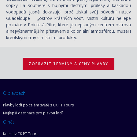
sopky La Soufriére s bujnými deštnými pralesy a kaskádou
vodopádů jasně dokazuje, proč získal svůj původní název
Guadeloupe – „ostrov krásných vod“. Místní kulturu nejlépe
poznáte v Pointe-á-Pitre, které je nepsaným centrem ostrova
a nejvýznamnějším přístavem s koloniální atmosférou, muzei i
kreolskými trhy s místními produkty.
ZOBRAZIT TERMÍNY A CENY PLAVBY
O plavbách
Plavby lodí po celém světě s CK PT Tours
Nejlepší destinace pro plavbu lodí
O nás
Kolektiv CK PT Tours