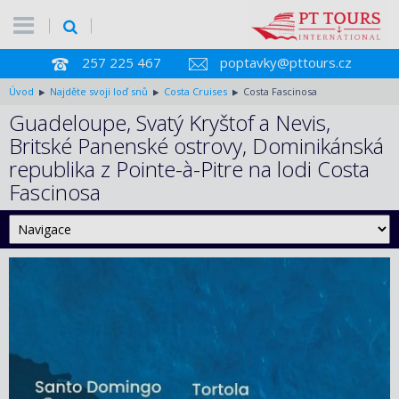
257 225 467
poptavky@pttours.cz
Úvod
Najděte svoji loď snů
Costa Cruises
Costa Fascinosa
Guadeloupe, Svatý Kryštof a Nevis,
Britské Panenské ostrovy, Dominikánská
republika z Pointe-à-Pitre na lodi Costa
Fascinosa