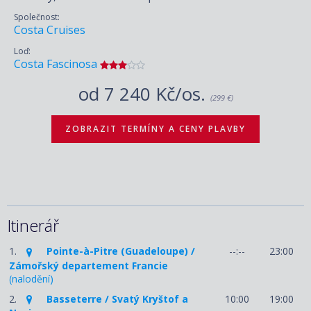
Společnost:
Costa Cruises
Loď:
Costa Fascinosa
od
7 240 Kč/os.
(299 €)
ZOBRAZIT TERMÍNY A CENY PLAVBY
Itinerář
1.
Pointe-à-Pitre (Guadeloupe) /
--:--
23:00
Zámořský departement Francie
(nalodění)
2.
Basseterre / Svatý Kryštof a
10:00
19:00