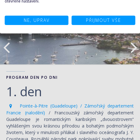
otevřené nastavení.
NE, UPRAV
PŘIJMOUT VŠE
PROGRAM DEN PO DNI
1. den
Pointe-à-Pitre (Guadeloupe) / Zámořský departement
Francie (nalodění)
/ Francouzský zámořský departement
Guadeloupe je romantickým karibským „dvouostrovem“
vyhlášeným svou krásnou přírodou a bohatým podmořským
životem, který v minulosti přilákal i slavného oceánografa J. Y.
Cousteaua. Rozsáhlý národní park pokrývající svahy mohutné