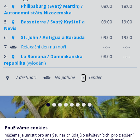
4.
Philipsburg (Svatý Martin) /
08:00
18:00
Autonomní státy Nizozemska
5.
Basseterre / Svatý Kryštof a
09:00
19:00
Nevis
6.
St. John / Antigua a Barbuda
09:00
19:00
7.
Relaxační den na moři
--:--
--:--
8.
La Romana / Dominikánská
08:00
--:--
republika
(vylodění)
V destinaci
Na palubě
Tender
1
Používáme cookies
Můžeme je umístit pro analýzu našich údajů o návštěvnících, pro zlepšení