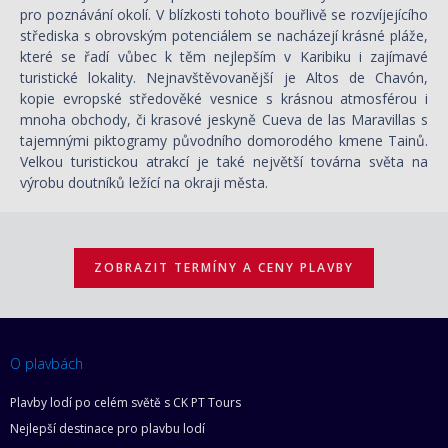
pro poznávání okolí. V blízkosti tohoto bouřlivě se rozvíjejícího
střediska s obrovským potenciálem se nacházejí krásné pláže,
které se řadí vůbec k těm nejlepším v Karibiku i zajímavé
turistické lokality. Nejnavštěvovanější je Altos de Chavón,
kopie evropské středověké vesnice s krásnou atmosférou i
mnoha obchody, či krasové jeskyně Cueva de las Maravillas s
tajemnými piktogramy původního domorodého kmene Tainů.
Velkou turistickou atrakcí je také největší továrna světa na
výrobu doutníků ležící na okraji města.
ZOBRAZIT TERMÍNY A CENY PLAVBY
O plavbách
Plavby lodí po celém světě s CK PT Tours
Nejlepší destinace pro plavbu lodí