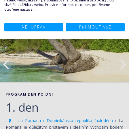
našeho webu, ukázání personalizovaného obsahu a pro poskytnutí
skvělého zážitku z webu. Pro více informací o cookies používáme
otevřené nastavení.
NE, UPRAV
PŘIJMOUT VŠE
PROGRAM DEN PO DNI
1. den
La Romana / Dominikánská republika (nalodění)
/ La
Romana je důležitým přístavem i ideálním výchozím bodem