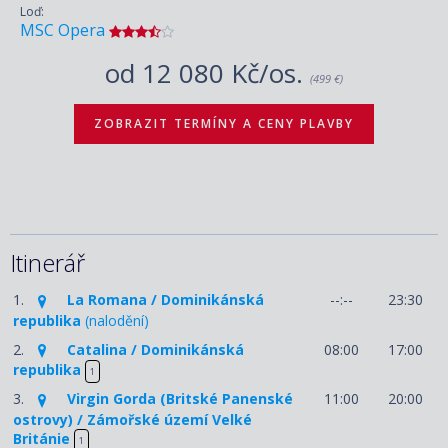
Loď:
MSC Opera
od
12 080 Kč/os.
(499 €)
ZOBRAZIT TERMÍNY A CENY PLAVBY
Itinerář
1.
La Romana / Dominikánská
--:--
23:30
republika
(nalodění)
2.
Catalina / Dominikánská
08:00
17:00
republika
1
3.
Virgin Gorda (Britské Panenské
11:00
20:00
ostrovy) / Zámořské území Velké
Británie
1