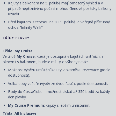
Kajuty s balkonem na 5. palubě mají omezený výhled a v
případě nepříznivého počasí mohou členové posádky balkony
uzavřít.
Před kajutami s terasou na 8. i 9. palubě je veřejně přístupný
ochoz "Infinity Walk".
TŘÍDY PLAVBY
Třída: My Cruise
Ve třídě
My Cruise
, která je dostupná v kajutách vnitřních, s
oknem i s balkonem, budete mít tyto výhody navíc:
Možnost výběru umístění kajuty v okamžiku rezervace (podle
dostupnosti).
Volba doby večeře (výběr ze dvou časů), podle dostupnosti.
Body do CostaClubu – možnost získat až 350 bodů za každý
den plavby.
My Cruise Premium
: kajuty s lepším umístěním.
Třída: All Inclusive