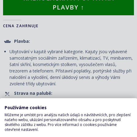
PLAVBY ↑
CENA ZAHRNUJE
Plavba:
Ubytování v kajutě vybrané kategorie. Kajuty jsou vybavené
samostatným sociálním zařízením, klimatizací, TV, minibarem,
šatní skříní, kosmetickým stolkem, vysoušečem vlasů,
trezorem a telefonem. P
řístavní poplatky, portýrské služby při
nalodění a vylodění, denní úklidový servis
a výhody Vámi
zvolené třídy ubytování.
Strava na palubě:
Plná penze - snídaně, obědy a večeře v servírované či
Používáme cookies
bufetové restauraci.
Můžeme je umístit pro analýzu našich údajů o návštěvnících, pro zlepšení
Nápoje pouze v bufetové restauraci: voda, káva, čaj u snídaně
našeho webu, ukázání personalizovaného obsahu a pro poskytnutí
skvělého zážitku z webu. Pro více informací o cookies používáme
a u svačiny v odpoledních hodinách, u oběda a večeře voda.
otevřené nastavení.
Zábava na palubě: