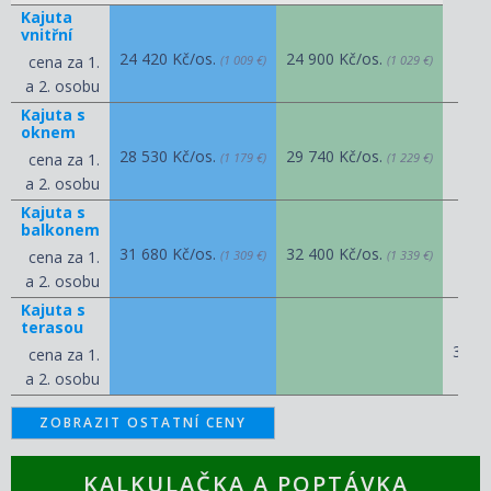
Kajuta
vnitřní
24 420 Kč/os.
24 900 Kč/os.
cena za 1.
(1 009 €)
(1 029 €)
a 2. osobu
Kajuta s
oknem
28 530 Kč/os.
29 740 Kč/os.
cena za 1.
(1 179 €)
(1 229 €)
a 2. osobu
Kajuta s
balkonem
31 680 Kč/os.
32 400 Kč/os.
cena za 1.
(1 309 €)
(1 339 €)
a 2. osobu
Kajuta s
terasou
35 7
cena za 1.
a 2. osobu
ZOBRAZIT OSTATNÍ CENY
KALKULAČKA A POPTÁVKA