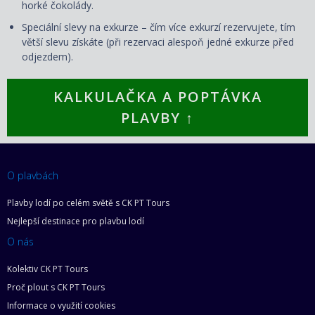
horké čokolády.
Speciální slevy na exkurze – čím více exkurzí rezervujete, tím
větší slevu získáte (při rezervaci alespoň jedné exkurze před
odjezdem).
KALKULAČKA A POPTÁVKA
PLAVBY ↑
O plavbách
Plavby lodí po celém světě s CK PT Tours
Nejlepší destinace pro plavbu lodí
O nás
Kolektiv CK PT Tours
Proč plout s CK PT Tours
Informace o využití cookies