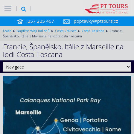
257 225 467
poptavky@pttours.cz
Úvod
Najděte svoji loď snů
Costa Cruises
Costa Toscana
Francie,
Španělsko, Itálie z Marseille na lodi Costa Toscana
Francie, Španělsko, Itálie z Marseille na
lodi Costa Toscana