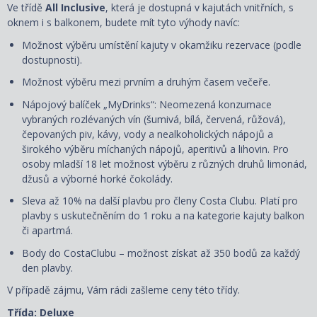
Ve třídě
All Inclusive
, která je dostupná v kajutách vnitřních, s
oknem i s balkonem, budete mít tyto výhody navíc:
Možnost výběru umístění kajuty
v okamžiku rezervace
(podle
dostupnosti).
Možnost výběru mezi prvním a druhým časem večeře.
Nápojový balíček „MyDrinks“: Neomezená konzumace
vybraných rozlévaných vín (šumivá, bílá, červená, růžová),
čepovaných piv, kávy, vody a nealkoholických nápojů a
širokého výběru míchaných nápojů, aperitivů a lihovin. Pro
osoby mladší 18 let možnost výběru z různých druhů limonád,
džusů a výborné horké čokolády.
Sleva až 10% na další plavbu pro členy Costa Clubu. Platí pro
plavby s uskutečněním do 1 roku a na kategorie kajuty balkon
či apartmá.
Body do CostaClubu – možnost získat až 350 bodů za každý
den plavby.
V případě zájmu, Vám rádi zašleme ceny této třídy.
Třída: Deluxe