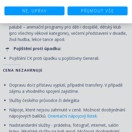
Volné využití veřejných prostor - bazénu, vířivek, fitness centra
NE, UPRAV
PŘIJMOUT VŠE
a jiných sportovně-rekreačních zařízení, bezplatné zapůjčení
plážových osušek, účast na všech akcích pořádaných na
palubě – animační programy pro děti i dospělé, dětský klub
(pro všechny věkové kategorie), večerní představení v divadle,
živá hudba, lekce tance apod.
Pojištění proti úpadku:
Pojištění CK proti úpadku u pojišťovny Generali.
CENA NEZAHRNUJE
Dopravu do/z přístavu vyplutí, případné transfery. V případě
zájmu a vhodného spojení zajistíme.
Služby českého průvodce či delegáta
Nápoje, které nejsou zahrnuté v ceně. Možnost doobjednání
nápojových balíčků.
Orientační nápojový lístek.
Nadstandardní služby - prádelna, fotograf, internet, salón
krásy, lékařské služby na lodi apod. Možnost doobjednání