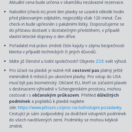
Aktuální cena bude určena v okamžiku nezávazné rezervace.
Nalodění (check-in) první den plavby se uzavírá několik hodin
před plánovaným odplutím, nejpozději však 120 minut. Čas
check-in bude upřesněn s palubními lístky. Doporučujeme se
do přístavu dostavit s dostatečným předstihem, v případě
vlastní letecké dopravy o den dříve.
Pořadatel má právo změnit číslo kajuty v zájmu bezpečnosti
klienta v případě technických či jiných důvodů.
Máte již členství u lodní společnosti? Objevte
ZDE
svět výhod.
Pro účast na plavbě je nutné mít
cestovní pas
platný ještě
minimálně 6 měsíců po ukončení plavby. Pro vstup do USA
musí být pas biometrický. Občané EU, kteří se zúčastní plaveb
s destinacemi výhradně v Schengenském prostoru, mohou
cestovat i s
občanským průkazem
. Přehled
důležitých
podmínek
a poplatků k plavbě najdete
zde:
https://www.pttours.cz/proc-na-lod/vstupni-pozadavky
.
Cestující je sám zodpovědný za dodržení vstupních podmínek
do všech navštívených zemí. Podmínky se mohou kdykoli
změnit.