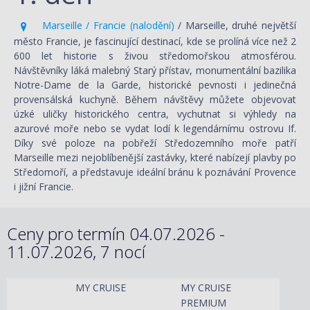
Marseille / Francie (nalodění)
/ Marseille, druhé největší
město Francie, je fascinující destinací, kde se prolíná více než 2
600 let historie s živou středomořskou atmosférou.
Návštěvníky láká malebný Starý přístav, monumentální bazilika
Notre-Dame de la Garde, historické pevnosti i jedinečná
provensálská kuchyně. Během návštěvy můžete objevovat
úzké uličky historického centra, vychutnat si výhledy na
azurové moře nebo se vydat lodí k legendárnímu ostrovu If.
Díky své poloze na pobřeží Středozemního moře patří
Marseille mezi nejoblíbenější zastávky, které nabízejí plavby po
Středomoří, a představuje ideální bránu k poznávání Provence
i jižní Francie.
Ceny pro termín 04.07.2026 -
11.07.2026, 7 nocí
MY CRUISE
MY CRUISE
PREMIUM