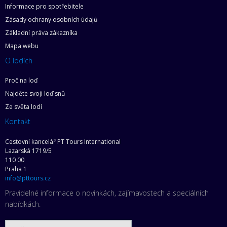
Informace pro spotřebitele
Zásady ochrany osobních údajů
Základní práva zákazníka
Mapa webu
O lodích
Proč na loď
Najděte svoji loď snů
Ze světa lodí
Kontakt
Cestovní kancelář PT Tours International
Lazarská 1719/5
110 00
Praha 1
info@pttours.cz
Pravidelné informace o novinkách, zajímavostech a speciálních
nabídkách.