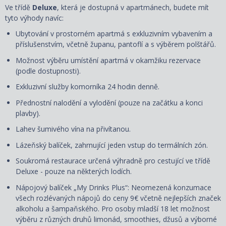
Ve třídě
Deluxe
, která je dostupná
v apartmánech, budete mít
tyto výhody navíc:
Ubytování v prostorném apartmá s exkluzivním vybavením a
příslušenstvím, včetně županu, pantoflí a s
výběrem polštářů
.
Možnost výběru umístění apartmá v okamžiku rezervace
(podle dostupnosti).
Exkluzivní služby komorníka 24 hodin denně.
Přednostní nalodění a vylodění (pouze na začátku a konci
plavby).
Lahev šumivého vína na přivítanou.
Lázeňský balíček, zahrnující jeden vstup do termálních zón.
Soukromá restaurace určená výhradně pro cestující ve třídě
Deluxe - pouze na některých lodích.
Nápojový balíček „My Drinks Plus“: Neomezená konzumace
všech rozlévaných nápojů do ceny 9€ včetně nejlepších značek
alkoholu a šampaňského. Pro osoby mladší 18 let možnost
výběru z různých druhů limonád, smoothies, džusů a výborné