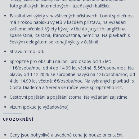
fotografických, internetových i lázeňských balíčků.
Fakultativní výlety v navštívených přístavech. Lodní společnost
má širokou nabídku výletů v každém přístavu, na vyžádání
zašleme přehled. Výlety
bývají
v těchto jazycích: angličtina,
španělština, italština, francouzština, němčina. Na plavbách s
českým delegátem se konají výlety v češtině.
Stravu mimo loď.
Spropitné pro obsluhu na lodi: pro osoby od 15 let:
11€/osoba/noc, od 4 do 14,99 let včetně: 5,5€/osoba/noc. Na
plavby od 1.12.2026 se spropitné navýší na 12€/osoba/noc, od
4 do 14,99 let včetně: 6€/osoba/noc. Na vybraných plavbách s
Costa Diadema a Serena se může výše spropitného lišit.
Cestovní
pojištění
a
pojištění storna. Na vyžádání zajistíme.
Vízum (pokud je vyžadováno).
UPOZORNĚNÍ
Ceny jsou pohyblivé a uvedená cena je pouze orientační.