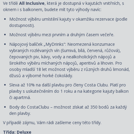
Ve třídě
All Inclusive
, která je dostupná v kajutách vnitřních, s
oknem i s balkonem, budete mít tyto výhody navíc:
Možnost výběru umístění kajuty
v okamžiku rezervace
(podle
dostupnosti).
Možnost výběru mezi prvním a druhým časem večeře.
Nápojový balíček „MyDrinks“: Neomezená konzumace
vybraných rozlévaných vín (šumivá, bílá, červená, růžová),
čepovaných piv, kávy, vody a nealkoholických nápojů a
širokého výběru míchaných nápojů, aperitivů a lihovin. Pro
osoby mladší 18 let možnost výběru z různých druhů limonád,
džusů a výborné horké čokolády.
Sleva až 10% na další plavbu pro členy Costa Clubu. Platí pro
plavby s uskutečněním do 1 roku a na kategorie kajuty balkon
či apartmá.
Body do CostaClubu – možnost získat až 350 bodů za každý
den plavby.
V případě zájmu, Vám rádi zašleme ceny této třídy.
Třída: Deluxe