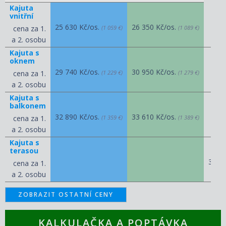
Kajuta
vnitřní
25 630 Kč/os.
26 350 Kč/os.
cena za 1.
(1 059 €)
(1 089 €)
a 2. osobu
Kajuta s
oknem
29 740 Kč/os.
30 950 Kč/os.
cena za 1.
(1 229 €)
(1 279 €)
a 2. osobu
Kajuta s
balkonem
32 890 Kč/os.
33 610 Kč/os.
cena za 1.
(1 359 €)
(1 389 €)
a 2. osobu
Kajuta s
terasou
37 2
cena za 1.
a 2. osobu
ZOBRAZIT OSTATNÍ CENY
KALKULAČKA A POPTÁVKA