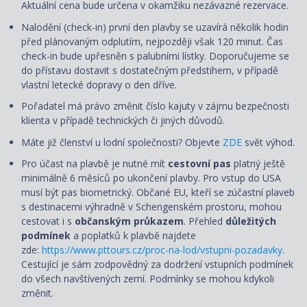
Aktuální cena bude určena v okamžiku nezávazné rezervace.
Nalodění (check-in) první den plavby se uzavírá několik hodin
před plánovaným odplutím, nejpozději však 120 minut. Čas
check-in bude upřesněn s palubními lístky. Doporučujeme se
do přístavu dostavit s dostatečným předstihem, v případě
vlastní letecké dopravy o den dříve.
Pořadatel má právo změnit číslo kajuty v zájmu bezpečnosti
klienta v případě technických či jiných důvodů.
Máte již členství u lodní společnosti? Objevte
ZDE
svět výhod.
Pro účast na plavbě je nutné mít
cestovní pas
platný ještě
minimálně 6 měsíců po ukončení plavby. Pro vstup do USA
musí být pas biometrický. Občané EU, kteří se zúčastní plaveb
s destinacemi výhradně v Schengenském prostoru, mohou
cestovat i s
občanským průkazem
. Přehled
důležitých
podmínek
a poplatků k plavbě najdete
zde:
https://www.pttours.cz/proc-na-lod/vstupni-pozadavky
.
Cestující je sám zodpovědný za dodržení vstupních podmínek
do všech navštívených zemí. Podmínky se mohou kdykoli
změnit.