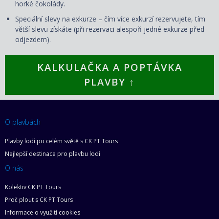
horké čokolády.
Speciální slevy na exkurze – čím více exkurzí rezervujete, tím
větší slevu získáte (při rezervaci alespoň jedné exkurze před
odjezdem).
KALKULAČKA A POPTÁVKA
PLAVBY ↑
O plavbách
Plavby lodí po celém světě s CK PT Tours
Nejlepší destinace pro plavbu lodí
O nás
Kolektiv CK PT Tours
Proč plout s CK PT Tours
Informace o využití cookies