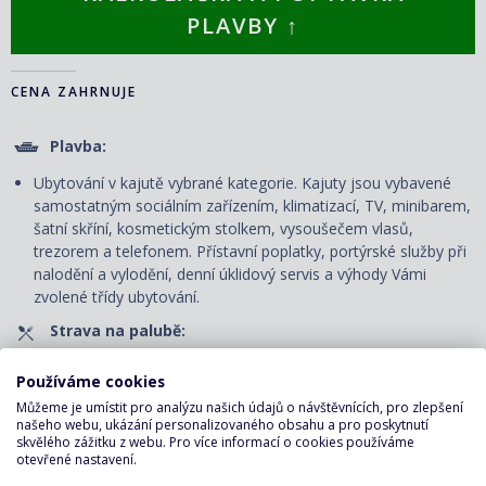
PLAVBY ↑
CENA ZAHRNUJE
Plavba:
Ubytování v kajutě vybrané kategorie. Kajuty jsou vybavené
samostatným sociálním zařízením, klimatizací, TV, minibarem,
šatní skříní, kosmetickým stolkem, vysoušečem vlasů,
trezorem a telefonem. P
řístavní poplatky, portýrské služby při
nalodění a vylodění, denní úklidový servis
a výhody Vámi
zvolené třídy ubytování.
Strava na palubě:
Plná penze - snídaně, obědy a večeře v servírované či
Používáme cookies
bufetové restauraci.
Můžeme je umístit pro analýzu našich údajů o návštěvnících, pro zlepšení
Nápoje pouze v bufetové restauraci: voda, káva, čaj u snídaně
našeho webu, ukázání personalizovaného obsahu a pro poskytnutí
skvělého zážitku z webu. Pro více informací o cookies používáme
a u svačiny v odpoledních hodinách, u oběda a večeře voda.
otevřené nastavení.
Zábava na palubě: