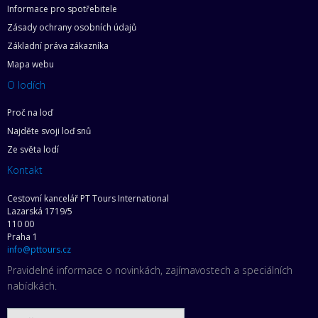
Informace pro spotřebitele
Zásady ochrany osobních údajů
Základní práva zákazníka
Mapa webu
O lodích
Proč na loď
Najděte svoji loď snů
Ze světa lodí
Kontakt
Cestovní kancelář PT Tours International
Lazarská 1719/5
110 00
Praha 1
info@pttours.cz
Pravidelné informace o novinkách, zajímavostech a speciálních
nabídkách.