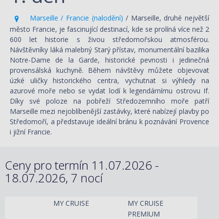
Marseille / Francie (nalodění)
/ Marseille, druhé největší
město Francie, je fascinující destinací, kde se prolíná více než 2
600 let historie s živou středomořskou atmosférou.
Návštěvníky láká malebný Starý přístav, monumentální bazilika
Notre-Dame de la Garde, historické pevnosti i jedinečná
provensálská kuchyně. Během návštěvy můžete objevovat
úzké uličky historického centra, vychutnat si výhledy na
azurové moře nebo se vydat lodí k legendárnímu ostrovu If.
Díky své poloze na pobřeží Středozemního moře patří
Marseille mezi nejoblíbenější zastávky, které nabízejí plavby po
Středomoří, a představuje ideální bránu k poznávání Provence
i jižní Francie.
Ceny pro termín 11.07.2026 -
18.07.2026, 7 nocí
MY CRUISE
MY CRUISE
PREMIUM