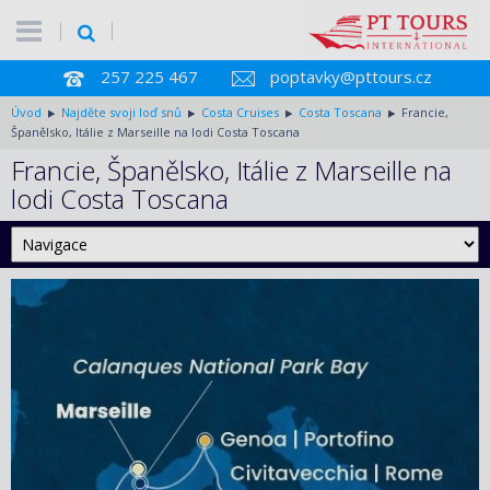
257 225 467
poptavky@pttours.cz
Úvod
Najděte svoji loď snů
Costa Cruises
Costa Toscana
Francie,
Španělsko, Itálie z Marseille na lodi Costa Toscana
Francie, Španělsko, Itálie z Marseille na
lodi Costa Toscana