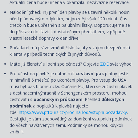
Aktuální cena bude určena v okamžiku nezávazné rezervace.
Nalodění (check-in) první den plavby se uzavírá několik hodin
před plánovaným odplutím, nejpozději však 120 minut. Čas
check-in bude upřesněn s palubními lístky. Doporučujeme se
do přístavu dostavit s dostatečným předstihem, v případě
vlastní letecké dopravy o den dříve.
Pořadatel má právo změnit číslo kajuty v zájmu bezpečnosti
klienta v případě technických či jiných důvodů.
Máte již členství u lodní společnosti? Objevte
ZDE
svět výhod.
Pro účast na plavbě je nutné mít
cestovní pas
platný ještě
minimálně 6 měsíců po ukončení plavby. Pro vstup do USA
musí být pas biometrický. Občané EU, kteří se zúčastní plaveb
s destinacemi výhradně v Schengenském prostoru, mohou
cestovat i s
občanským průkazem
. Přehled
důležitých
podmínek
a poplatků k plavbě najdete
zde:
https://www.pttours.cz/proc-na-lod/vstupni-pozadavky
.
Cestující je sám zodpovědný za dodržení vstupních podmínek
do všech navštívených zemí. Podmínky se mohou kdykoli
změnit.