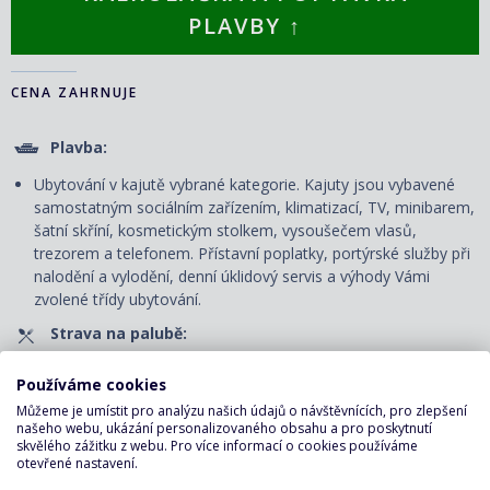
PLAVBY ↑
CENA ZAHRNUJE
Plavba:
Ubytování v kajutě vybrané kategorie. Kajuty jsou vybavené
samostatným sociálním zařízením, klimatizací, TV, minibarem,
šatní skříní, kosmetickým stolkem, vysoušečem vlasů,
trezorem a telefonem. P
řístavní poplatky, portýrské služby při
nalodění a vylodění, denní úklidový servis
a výhody Vámi
zvolené třídy ubytování.
Strava na palubě:
Plná penze - snídaně, obědy a večeře v servírované či
Používáme cookies
bufetové restauraci.
Můžeme je umístit pro analýzu našich údajů o návštěvnících, pro zlepšení
Nápoje pouze v bufetové restauraci: voda, káva, čaj u snídaně
našeho webu, ukázání personalizovaného obsahu a pro poskytnutí
skvělého zážitku z webu. Pro více informací o cookies používáme
a u svačiny v odpoledních hodinách, u oběda a večeře voda.
otevřené nastavení.
Zábava na palubě: