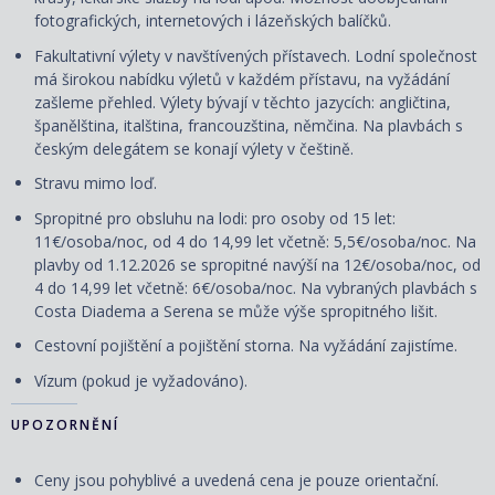
fotografických, internetových i lázeňských balíčků.
Fakultativní výlety v navštívených přístavech. Lodní společnost
má širokou nabídku výletů v každém přístavu, na vyžádání
zašleme přehled. Výlety
bývají
v těchto jazycích: angličtina,
španělština, italština, francouzština, němčina. Na plavbách s
českým delegátem se konají výlety v češtině.
Stravu mimo loď.
Spropitné pro obsluhu na lodi: pro osoby od 15 let:
11€/osoba/noc, od 4 do 14,99 let včetně: 5,5€/osoba/noc. Na
plavby od 1.12.2026 se spropitné navýší na 12€/osoba/noc, od
4 do 14,99 let včetně: 6€/osoba/noc. Na vybraných plavbách s
Costa Diadema a Serena se může výše spropitného lišit.
Cestovní
pojištění
a
pojištění storna. Na vyžádání zajistíme.
Vízum (pokud je vyžadováno).
UPOZORNĚNÍ
Ceny jsou pohyblivé a uvedená cena je pouze orientační.