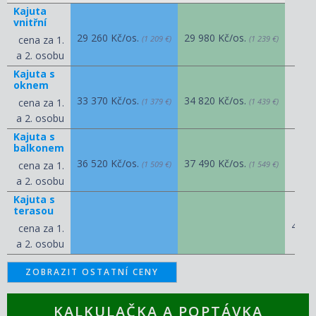
Kajuta
vnitřní
29 260 Kč/os.
29 980 Kč/os.
cena za 1.
(1 209 €)
(1 239 €)
a 2. osobu
Kajuta s
oknem
33 370 Kč/os.
34 820 Kč/os.
cena za 1.
(1 379 €)
(1 439 €)
a 2. osobu
Kajuta s
balkonem
36 520 Kč/os.
37 490 Kč/os.
cena za 1.
(1 509 €)
(1 549 €)
a 2. osobu
Kajuta s
terasou
41 3
cena za 1.
a 2. osobu
ZOBRAZIT OSTATNÍ CENY
KALKULAČKA A POPTÁVKA