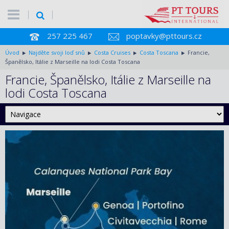
257 225 467
poptavky@pttours.cz
Úvod
Najděte svoji loď snů
Costa Cruises
Costa Toscana
Francie,
Španělsko, Itálie z Marseille na lodi Costa Toscana
Francie, Španělsko, Itálie z Marseille na
lodi Costa Toscana