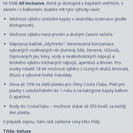
Ve třídě
All Inclusive
, která je dostupná v kajutách vnitřních, s
oknem i s balkonem, budete mít tyto výhody navíc:
Možnost výběru umístění kajuty
v okamžiku rezervace
(podle
dostupnosti).
Možnost výběru mezi prvním a druhým časem večeře.
Nápojový balíček „MyDrinks“: Neomezená konzumace
vybraných rozlévaných vín (šumivá, bílá, červená, růžová),
čepovaných piv, kávy, vody a nealkoholických nápojů a
širokého výběru míchaných nápojů, aperitivů a lihovin. Pro
osoby mladší 18 let možnost výběru z různých druhů limonád,
džusů a výborné horké čokolády.
Sleva až 10% na další plavbu pro členy Costa Clubu. Platí pro
plavby s uskutečněním do 1 roku a na kategorie kajuty balkon
či apartmá.
Body do CostaClubu – možnost získat až 350 bodů za každý
den plavby.
V případě zájmu, Vám rádi zašleme ceny této třídy.
Třída: Deluxe