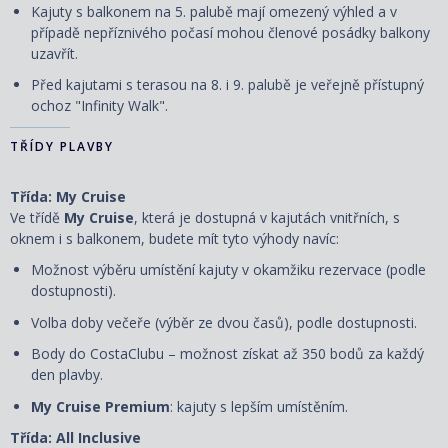
Kajuty s balkonem na 5. palubě mají omezený výhled a v
případě nepříznivého počasí mohou členové posádky balkony
uzavřít.
Před kajutami s terasou na 8. i 9. palubě je veřejně přístupný
ochoz "Infinity Walk".
TŘÍDY PLAVBY
Třída: My Cruise
Ve třídě
My Cruise
, která je dostupná v kajutách vnitřních, s
oknem i s balkonem, budete mít tyto výhody navíc:
Možnost výběru umístění kajuty v okamžiku rezervace (podle
dostupnosti).
Volba doby večeře (výběr ze dvou časů), podle dostupnosti.
Body do CostaClubu – možnost získat až 350 bodů za každý
den plavby.
My Cruise Premium
: kajuty s lepším umístěním.
Třída: All Inclusive