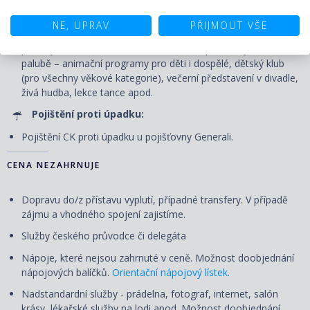
Volné využití veřejných prostor - bazénu, vířivek, fitness centra
NE, UPRAV
PŘIJMOUT VŠE
a jiných sportovně-rekreačních zařízení, bezplatné zapůjčení
plážových osušek, účast na všech akcích pořádaných na
palubě – animační programy pro děti i dospělé, dětský klub
(pro všechny věkové kategorie), večerní představení v divadle,
živá hudba, lekce tance apod.
Pojištění proti úpadku:
Pojištění CK proti úpadku u pojišťovny Generali.
CENA NEZAHRNUJE
Dopravu do/z přístavu vyplutí, případné transfery. V případě
zájmu a vhodného spojení zajistíme.
Služby českého průvodce či delegáta
Nápoje, které nejsou zahrnuté v ceně. Možnost doobjednání
nápojových balíčků.
Orientační nápojový lístek.
Nadstandardní služby - prádelna, fotograf, internet, salón
krásy, lékařské služby na lodi apod. Možnost doobjednání