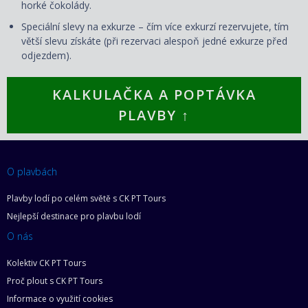
horké čokolády.
Speciální slevy na exkurze – čím více exkurzí rezervujete, tím
větší slevu získáte (při rezervaci alespoň jedné exkurze před
odjezdem).
KALKULAČKA A POPTÁVKA
PLAVBY ↑
O plavbách
Plavby lodí po celém světě s CK PT Tours
Nejlepší destinace pro plavbu lodí
O nás
Kolektiv CK PT Tours
Proč plout s CK PT Tours
Informace o využití cookies