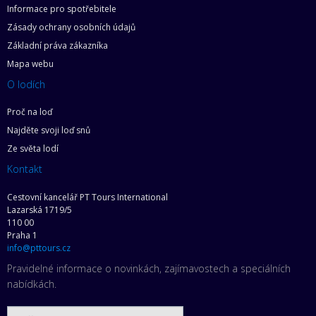
Informace pro spotřebitele
Zásady ochrany osobních údajů
Základní práva zákazníka
Mapa webu
O lodích
Proč na loď
Najděte svoji loď snů
Ze světa lodí
Kontakt
Cestovní kancelář PT Tours International
Lazarská 1719/5
110 00
Praha 1
info@pttours.cz
Pravidelné informace o novinkách, zajímavostech a speciálních
nabídkách.