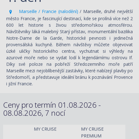
Marseille / Francie (nalodění)
/ Marseille, druhé největší
město Francie, je fascinující destinací, kde se prolíná více než 2
600 let historie s živou středomořskou atmosférou.
Návštěvníky láká malebný Starý přístav, monumentální bazilika
Notre-Dame de la Garde, historické pevnosti i jedinečná
provensálská kuchyně. Během návštěvy můžete objevovat
úzké uličky historického centra, vychutnat si výhledy na
azurové moře nebo se vydat lodí k legendárnímu ostrovu If.
Díky své poloze na pobřeží Středozemního moře patří
Marseille mezi nejoblíbenější zastávky, které nabízejí plavby po
Středomoří, a představuje ideální bránu k poznávání Provence
i jižní Francie.
Ceny pro termín 01.08.2026 -
08.08.2026, 7 nocí
MY CRUISE
MY CRUISE
PREMIUM