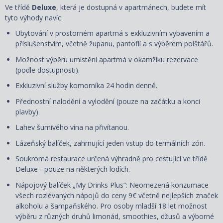
Ve třídě
Deluxe
, která je dostupná
v apartmánech, budete mít
tyto výhody navíc:
Ubytování v prostorném apartmá s exkluzivním vybavením a
příslušenstvím, včetně županu, pantoflí a s
výběrem polštářů
.
Možnost výběru umístění apartmá v okamžiku rezervace
(podle dostupnosti).
Exkluzivní služby komorníka 24 hodin denně.
Přednostní nalodění a vylodění (pouze na začátku a konci
plavby).
Lahev šumivého vína na přivítanou.
Lázeňský balíček, zahrnující jeden vstup do termálních zón.
Soukromá restaurace určená výhradně pro cestující ve třídě
Deluxe - pouze na některých lodích.
Nápojový balíček „My Drinks Plus“: Neomezená konzumace
všech rozlévaných nápojů do ceny 9€ včetně nejlepších značek
alkoholu a šampaňského. Pro osoby mladší 18 let možnost
výběru z různých druhů limonád, smoothies, džusů a výborné