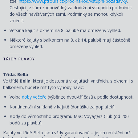
zde:
https://www.pttours.cz/proc-na-lod/vstupni-pozadavky
.
Cestující je sám zodpovědný za dodržení vstupních podmínek
do všech navštívených zemí. Podmínky se mohou kdykoli
změnit.
Většina kajut s oknem na 8. palubě má omezený výhled.
Některé kajuty s balkonem na 8. až 14. palubě mají částečně
omezený výhled.
TŘÍDY PLAVBY
Třída: Bella
Ve třídě
Bella
, která je dostupná v kajutách vnitřních, s oknem i s
balkonem, budete mít tyto výhody navíc:
Volba
doby večeře
(výběr ze dvou-tří časů), podle dostupnosti.
Kontinentální snídaně v kajutě (donáška za poplatek).
Body do věrnostního programu MSC Voyagers Club (od 200
bodů za plavbu).
Kajuty ve třídě Bella jsou vždy garantované – jejich umístění určí