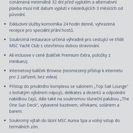
oznámená minimálně 32 dní před vyplutím a alternativní
plavba musí mít datum vyplutí v následujících 3 měsících od
původní.
Exkluzivní služby komorníka 24 hodin denně, vyhrazená
recepce pro speciální přání hostů.
Soukromá restaurace určená výhradně pro cestující ve třídě
MSC Yacht Club s otevřenou dobou stravování.
All-inclusive v ceně (balíček Premium Extra, položky z
minibaru).
Internetový balíček Browse (neomezený přístup k internetu
pro 2 zařízení, bez videa)
Přístup do privátního komplexu se salonem „Top Sail Lounge“
s bohatým výběrem nápojů, delikates a dezertů a odpolední
nabídkou čajů, dále také na soukromou sluneční palubou „The
One Sun Deck“, vybavené bazénem, vířivkami, soláriem a
barem.
Soukromý výtah do lázní MSC Aurea Spa a volný vstup do
termálních zón.