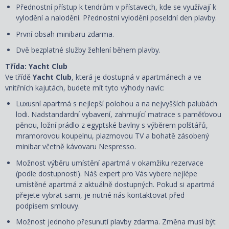
Přednostní přístup k tendrům v přístavech, kde se využívají k
vylodění a nalodění. Přednostní vylodění poseldní den plavby.
První obsah minibaru zdarma.
Dvě bezplatné služby žehlení během plavby.
Třída: Yacht Club
Ve třídě
Yacht Club
, která je dostupná v apartmánech a ve
vnitřních kajutách, budete mít tyto výhody navíc:
Luxusní apartmá s nejlepší polohou a na nejvyšších palubách
lodi. Nadstandardní vybavení, zahrnující matrace s paměťovou
pěnou, ložní prádlo z egyptské bavlny s výběrem polštářů,
mramorovou koupelnu, plazmovou TV a bohatě zásobený
minibar včetně kávovaru Nespresso.
Možnost výběru umístění apartmá v okamžiku rezervace
(podle dostupnosti). Náš expert pro Vás vybere nejlépe
umístěné apartmá z aktuálně dostupných. Pokud si apartmá
přejete vybrat sami, je nutné nás kontaktovat před
podpisem smlouvy.
Možnost jednoho přesunutí plavby zdarma. Změna musí být