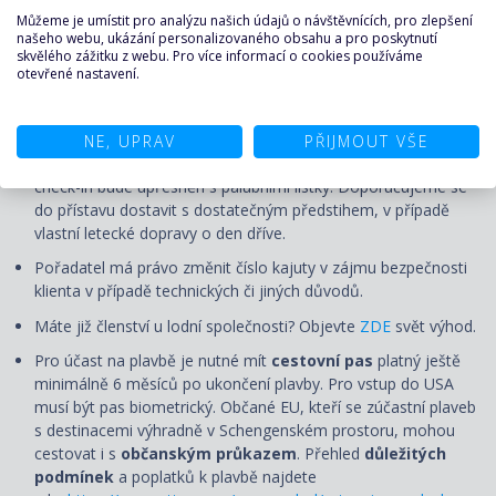
Můžeme je umístit pro analýzu našich údajů o návštěvnících, pro zlepšení
UPOZORNĚNÍ
našeho webu, ukázání personalizovaného obsahu a pro poskytnutí
skvělého zážitku z webu. Pro více informací o cookies používáme
otevřené nastavení.
Ceny jsou pohyblivé a uvedená cena je pouze orientační.
Aktuální cena bude určena v okamžiku nezávazné rezervace.
Nalodění (check-in) první den plavby se uzavírá několik hodin
NE, UPRAV
PŘIJMOUT VŠE
před plánovaným odplutím, nejpozději však 120 minut. Čas
check-in bude upřesněn s palubními lístky. Doporučujeme se
do přístavu dostavit s dostatečným předstihem, v případě
vlastní letecké dopravy o den dříve.
Pořadatel má právo změnit číslo kajuty v zájmu bezpečnosti
klienta v případě technických či jiných důvodů.
Máte již členství u lodní společnosti? Objevte
ZDE
svět výhod.
Pro účast na plavbě je nutné mít
cestovní pas
platný ještě
minimálně 6 měsíců po ukončení plavby. Pro vstup do USA
musí být pas biometrický. Občané EU, kteří se zúčastní plaveb
s destinacemi výhradně v Schengenském prostoru, mohou
cestovat i s
občanským průkazem
. Přehled
důležitých
podmínek
a poplatků k plavbě najdete