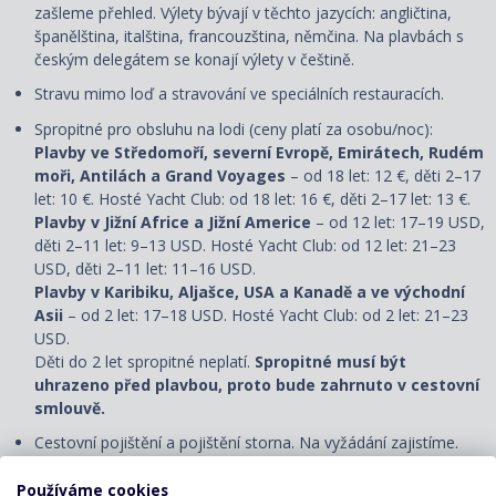
zašleme přehled. Výlety bývají v těchto jazycích: angličtina,
španělština, italština, francouzština, němčina. Na plavbách s
českým delegátem se konají výlety v češtině.
Stravu mimo loď a stravování ve speciálních restauracích.
Spropitné pro obsluhu na lodi (ceny platí za osobu/noc):
Plavby ve Středomoří, severní Evropě, Emirátech, Rudém
moři, Antilách a Grand Voyages
– od 18 let: 12 €, děti 2–17
let: 10 €. Hosté Yacht Club: od 18 let: 16 €, děti 2–17 let: 13 €.
Plavby v Jižní Africe a Jižní Americe
– od 12 let: 17–19 USD,
děti 2–11 let: 9–13 USD. Hosté Yacht Club: od 12 let: 21–23
USD, děti 2–11 let: 11–16 USD.
Plavby v Karibiku, Aljašce, USA a Kanadě a ve východní
Asii
– od 2 let: 17–18 USD. Hosté Yacht Club: od 2 let: 21–23
USD.
Děti do 2 let spropitné neplatí.
Spropitné musí být
uhrazeno před plavbou, proto bude zahrnuto v cestovní
smlouvě.
Cestovní pojištění a pojištění storna. Na vyžádání zajistíme.
Vízum (pokud je vyžadováno).
Používáme cookies