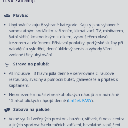
CENA ZAHRNUJE
Plavba:
Ubytování v kajutě vybrané kategorie. Kajuty jsou vybavené
samostatným sociálním zařízením, klimatizací, TV, minibarem,
šatní skříní, kosmetickým stolkem, vysoušečem vlasů,
trezorem a telefonem. P
řístavní poplatky, portýrské služby při
nalodění a vylodění, denní úklidový servis
a výhody Vámi
zvolené třídy ubytování.
Strava na palubě:
All Inclusive - 3 hlavní jídla denně v servírované či rautové
restauraci, svačiny a půlnoční bufet, galavečeře a přípitek s
kapitánem.
Neomezené množství nealkoholických nápojů a maximálně
15 alkoholických nápojů denně (
balíček EASY
).
Zábava na palubě:
Volné využití veřejných prostor - bazénu, vířivek, fitness centra
a jiných sportovně-rekreačních zařízení, bezplatné zapůjčení