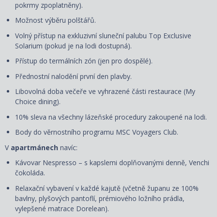
pokrmy zpoplatněny).
Možnost výběru polštářů.
Volný přístup na exkluzivní sluneční palubu Top Exclusive
Solarium (pokud je na lodi dostupná).
Přístup do termálních zón (jen pro dospělé).
Přednostní nalodění první den plavby.
Libovolná doba večeře ve vyhrazené části restaurace (My
Choice dining).
10% sleva na všechny lázeňské procedury zakoupené na lodi.
Body do věrnostního programu MSC Voyagers Club.
V
apartmánech
navíc:
Kávovar Nespresso – s kapslemi doplňovanými denně, Venchi
čokoláda.
Relaxační vybavení v každé kajutě (včetně županu ze 100%
bavlny, plyšových pantoflí, prémiového ložního prádla,
vylepšené matrace Dorelean).