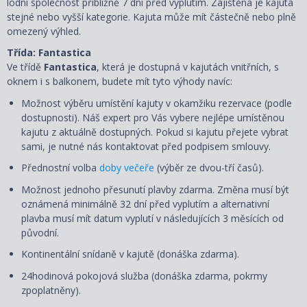
lodní společnost přibližně 7 dní před vyplutím. Zajištěna je kajuta
stejné nebo vyšší kategorie. Kajuta může mít částečně nebo plně
omezený výhled.
Třída: Fantastica
Ve třídě
Fantastica
, která je dostupná v kajutách vnitřních, s
oknem i s balkonem, budete mít tyto výhody navíc:
Možnost výběru umístění kajuty v okamžiku rezervace (podle
dostupnosti). Náš expert pro Vás vybere nejlépe umístěnou
kajutu z aktuálně dostupných. Pokud si kajutu přejete vybrat
sami, je nutné nás kontaktovat před podpisem smlouvy.
Přednostní volba
doby večeře
(výběr ze dvou-tří časů).
Možnost jednoho přesunutí plavby zdarma. Změna musí být
oznámená minimálně 32 dní před vyplutím a alternativní
plavba musí mít datum vyplutí v následujících 3 měsících od
původní.
Kontinentální snídaně v kajutě (donáška zdarma).
24hodinová pokojová služba (donáška zdarma, pokrmy
zpoplatněny).