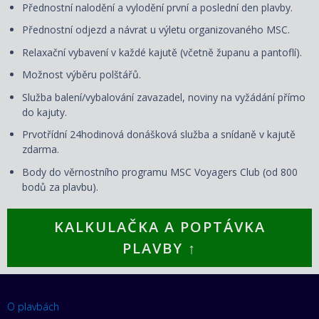
Přednostní nalodění a vylodění první a poslední den plavby.
Přednostní odjezd a návrat u výletu organizovaného MSC.
Relaxační vybavení v každé kajutě (včetně županu a pantoflí).
Možnost výběru polštářů.
Služba balení/vybalování zavazadel, noviny na vyžádání přímo
do kajuty.
Prvotřídní 24hodinová donášková služba a snídaně v kajutě
zdarma.
Body do věrnostního programu MSC Voyagers Club (od 800
bodů za plavbu).
KALKULAČKA A POPTÁVKA
PLAVBY ↑
O plavbách