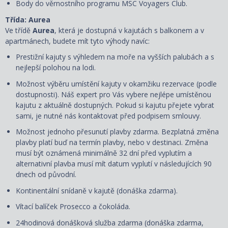
Body do věrnostního programu MSC Voyagers Club.
Třída: Aurea
Ve třídě
Aurea
, která je dostupná v kajutách s balkonem a v
apartmánech, budete mít tyto výhody navíc:
Prestižní kajuty s výhledem na moře na vyšších palubách a s
nejlepší polohou na lodi.
Možnost výběru umístění kajuty v okamžiku rezervace (podle
dostupnosti). Náš expert pro Vás vybere nejlépe umístěnou
kajutu z aktuálně dostupných. Pokud si kajutu přejete vybrat
sami, je nutné nás kontaktovat před podpisem smlouvy.
Možnost jednoho přesunutí plavby zdarma. Bezplatná změna
plavby platí buď na termín plavby, nebo v destinaci. Změna
musí být oznámená minimálně 32 dní před vyplutím a
alternativní plavba musí mít datum vyplutí v následujících 90
dnech od původní.
Kontinentální snídaně v kajutě (donáška zdarma).
Vítací balíček Prosecco a čokoláda.
24hodinová donášková služba zdarma (donáška zdarma,