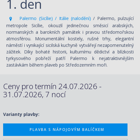
1. den
Palermo (Sicílie) / Itálie (nalodění)
/ Palermo, pulzující
metropole Sicílie, okouzlí jedinečnou směsicí arabských,
normanských a barokních památek i pravou středomořskou
atmosférou. Monumentální kostely, rušné trhy, elegantní
náměstí i vynikající sicilská kuchyně vytvářejí nezapomenutelný
zážitek. Díky bohaté historii, kulturnímu dědictví a blízkosti
tyrkysového pobřeží patří Palermo k nejatraktivnějším
zastávkám během plaveb po Středozemním moři.
Ceny pro termín 24.07.2026 -
31.07.2026, 7 nocí
Varianty plavby:
PLAVBA S NÁPOJOVÝM BALÍČKEM