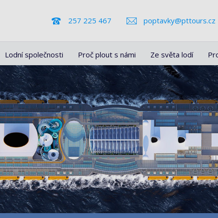
257 225 467
poptavky@pttours.cz
Lodní společnosti
Proč plout s námi
Ze světa lodí
Pr