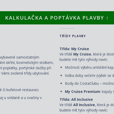
KALKULAČKA A POPTÁVKA PLAVBY ↑
TŘÍDY PLAVBY
Třída: My Cruise
Ve třídě
My Cruise
, která je dos
ou vybavené samostatným
budete mít tyto výhody navíc:
atní skříní, kosmetickým stolkem,
Možnost výběru umístění kaju
ní poplatky, portýrské služby při
 Vámi zvolené třídy ubytování.
Volba doby večeře (výběr ze d
Body do CostaClubu – možnos
 či bufetové restauraci.
My Cruise Premium
: kajuty
aj u snídaně a u svačiny v
Třída: All Inclusive
Ve třídě
All Inclusive
, která je 
budete mít tyto výhody navíc: