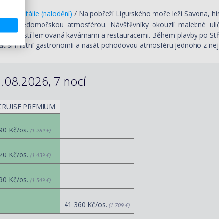
vona / Itálie (nalodění)
/ Na pobřeží Ligurského moře leží Savona, hi
nou středomořskou atmosférou. Návštěvníky okouzlí malebné ulič
ní náměstí lemovaná kavárnami a restauracemi. Během plavby po Stř
at si místní gastronomii a nasát pohodovou atmosféru jednoho z nejvý
.08.2026, 7 nocí
CRUISE PREMIUM
90 Kč/os.
(1 289 €)
20 Kč/os.
(1 439 €)
90 Kč/os.
(1 549 €)
41 360 Kč/os.
(1 709 €)