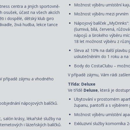
Možnost výběru umístění kaj
fitness centra a jiných sportovně-
ch osušek, účast na všech akcích
Možnost výběru mezi prvním
i i dospělé, dětský klub (pro
Nápojový balíček „MyDrinks“
ivadle, živá hudba, lekce tance
(šumivá, bílá, červená, růžov
nápojů a širokého výběru mích
18 let možnost výběru z různ
Sleva až 10% na další plavbu p
uskutečněním do 1 roku a na k
Body do CostaClubu – možnos
V případě zájmu, Vám rádi zašlem
. V případě zájmu a vhodného
Třída: Deluxe
Ve třídě
Deluxe
, která je dostup
Ubytování v prostorném apart
oobjednání nápojových balíčků.
županu, pantoflí a s
výběrem 
Možnost výběru umístění apar
, salón krásy, lékařské služby na
Exkluzivní služby komorníka 2
ternetových i lázeňských balíčků.