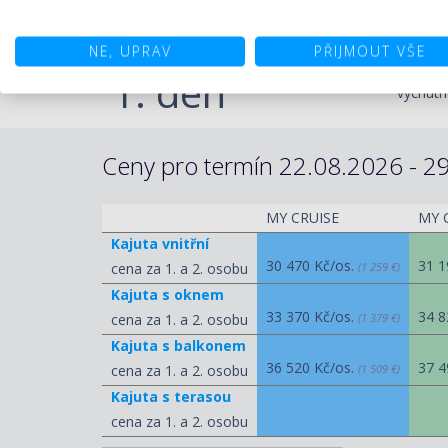
Sa
PROGRAM DEN PO DNI
jedineč
NE, UPRAV
PŘIJMOUT VŠE
elegant
1. den
vychutn
Ceny pro termín 22.08.2026 - 29
MY CRUISE
MY 
Kajuta vnitřní
30 470 Kč/os.
31 1
cena za 1. a 2. osobu
(1 259 €)
Kajuta s oknem
33 370 Kč/os.
34 8
cena za 1. a 2. osobu
(1 379 €)
Kajuta s balkonem
36 520 Kč/os.
37 4
cena za 1. a 2. osobu
(1 509 €)
Kajuta s terasou
cena za 1. a 2. osobu