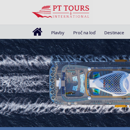
Plavby
Proč na loď
Destinace