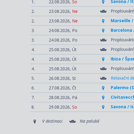
Savona / It
1.
22.08.2026,
So
Proplouvání
2.
23.08.2026,
Ne
Marseille /
2.
23.08.2026,
Ne
Barcelona 
3.
24.08.2026,
Po
Proplouván
3.
24.08.2026,
Po
Proplouván
4.
25.08.2026,
Út
Ibiza / Šp
4.
25.08.2026,
Út
Proplouvání
4.
25.08.2026,
Út
Relaxační d
5.
26.08.2026,
St
Palermo (Sic
6.
27.08.2026,
Čt
Civitavecch
7.
28.08.2026,
Pá
Savona / It
8.
29.08.2026,
So
V destinaci
Na palubě