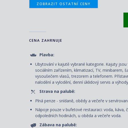
ZOBRAZIT OSTATNÍ CENY
CENA ZAHRNUJE
Plavba:
Ubytování v kajutě vybrané kategorie. Kajuty js
sociálním zařízením, klimatizací, TV, minibarem, š
vysoušečem vlasů, trezorem a telefonem. P
řístav
nalodění a vylodění, denní úklidový servis
a výhody
Strava na palubě:
Plná penze - snídaně, obědy a večeře v servírované
Nápoje pouze v bufetové restauraci: voda, káva, č
odpoledních hodinách, u oběda a večeře voda.
Zábava na palubě: