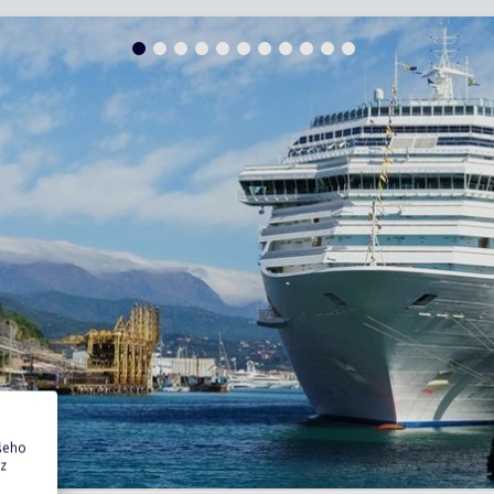
ašeho
 z