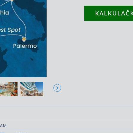
KALKULAČK
RAM