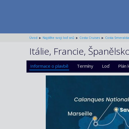
Úvod
Najděte svoji loď snů
Costa Cruises
Costa Smeralda
Itálie, Francie, Španěls
Informace o plavbě
Termíny
Loď
Plán 