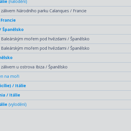
álie
(nalodění)
 zálivem Národního parku Calanques / Francie
 Francie
/ Španělsko
í Baleárským mořem pod hvězdami / Španělsko
í Baleárským mořem pod hvězdami / Španělsko
anělsko
 zálivem u ostrova Ibiza / Španělsko
en na moři
ílie) / Itálie
ia / Itálie
álie
(vylodění)