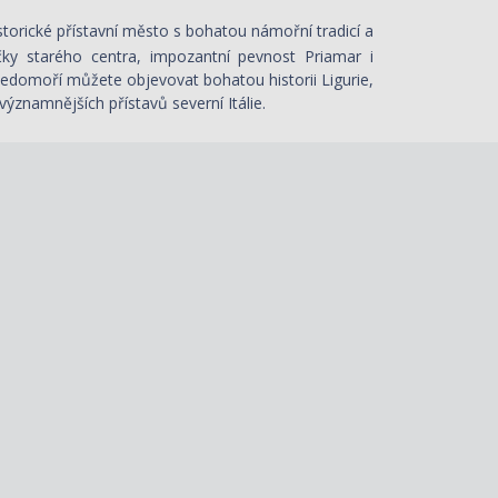
storické přístavní město s bohatou námořní tradicí a
ky starého centra, impozantní pevnost Priamar i
edomoří můžete objevovat bohatou historii Ligurie,
znamnějších přístavů severní Itálie.