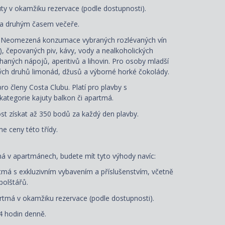
uty
v okamžiku rezervace
(podle dostupnosti).
 a druhým časem večeře.
: Neomezená konzumace vybraných rozlévaných vín
á), čepovaných piv, kávy, vody a nealkoholických
aných nápojů, aperitivů a lihovin. Pro osoby mladší
ých druhů limonád, džusů a výborné horké čokolády.
ro členy Costa Clubu. Platí pro plavby s
ategorie kajuty balkon či apartmá.
t získat až 350 bodů za každý den plavby.
e ceny této třídy.
ná
v apartmánech, budete mít tyto výhody navíc:
má s exkluzivním vybavením a příslušenstvím, včetně
polštářů
.
tmá v okamžiku rezervace (podle dostupnosti).
4 hodin denně.