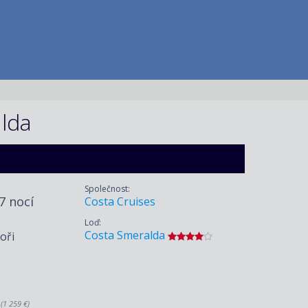
alda
Společnost:
 7 nocí
Costa Cruises
Loď:
Costa Smeralda
oři
.
(1 259 €)