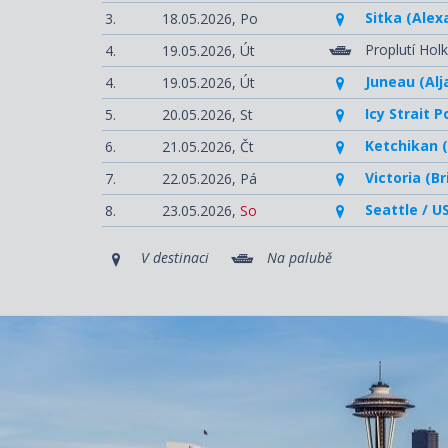
Sitka (Alex
3.
18.05.2026,
Po
Proplutí Hol
4.
19.05.2026,
Út
Juneau (Alj
4.
19.05.2026,
Út
Icy Strait 
5.
20.05.2026,
St
Ketchikan (
6.
21.05.2026,
Čt
Victoria (B
7.
22.05.2026,
Pá
Seattle / U
8.
23.05.2026,
So
V destinaci
Na palubě