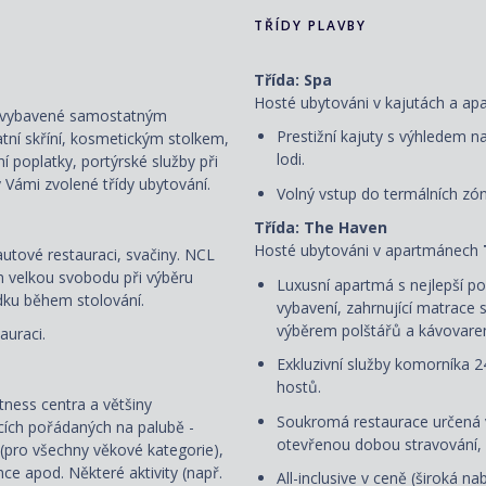
TŘÍDY PLAVBY
Třída: Spa
Hosté ubytováni v kajutách a a
ou vybavené samostatným
Prestižní kajuty s výhledem n
atní skříní, kosmetickým stolkem,
lodi.
ní poplatky, portýrské služby při
 Vámi zvolené třídy ubytování.
Volný vstup do termálních zó
Třída: The Haven
Hosté ubytováni v apartmánech
rautové restauraci, svačiny. NCL
ím velkou svobodu při výběru
Luxusní apartmá s nejlepší po
ádku během stolování.
vybavení, zahrnující matrace 
výběrem polštářů a kávovare
auraci.
Exkluzivní služby komorníka 2
hostů.
itness centra a většiny
Soukromá restaurace určená v
cích pořádaných na palubě -
otevřenou dobou stravování, 
 (pro všechny věkové kategorie),
nce apod. Některé aktivity (např.
All-inclusive v ceně (široká n