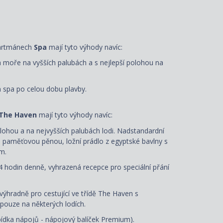
partmánech
Spa
mají tyto výhody navíc:
a moře na vyšších palubách a s nejlepší polohou na
n spa po celou dobu plavby.
The Haven
mají tyto výhody navíc:
lohou a na nejvyšších palubách lodi. Nadstandardní
s paměťovou pěnou, ložní prádlo z egyptské bavlny s
m.
4 hodin denně, vyhrazená recepce pro speciální přání
ýhradně pro cestující ve třídě The Haven s
pouze na některých lodích.
abídka nápojů - nápojový balíček Premium).