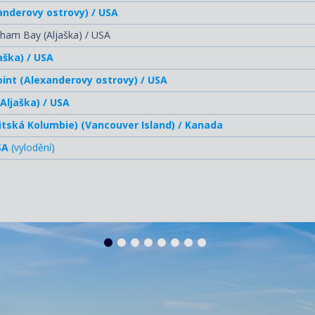
anderovy ostrovy) / USA
kham Bay (Aljaška) / USA
aška) / USA
Point (Alexanderovy ostrovy) / USA
Aljaška) / USA
ritská Kolumbie) (Vancouver Island) / Kanada
SA
(vylodění)