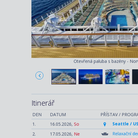
Otevřená paluba s bazény - Nor
Itinerář
DEN
DATUM
PŘÍSTAV / PROG
Seattle / U
1.
16.05.2026,
So
Relaxační de
2.
17.05.2026,
Ne