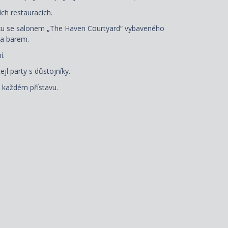
ích restauracích.
exu se salonem „The Haven Courtyard“ vybaveného
 a barem.
í.
l party s důstojníky.
v každém přístavu.