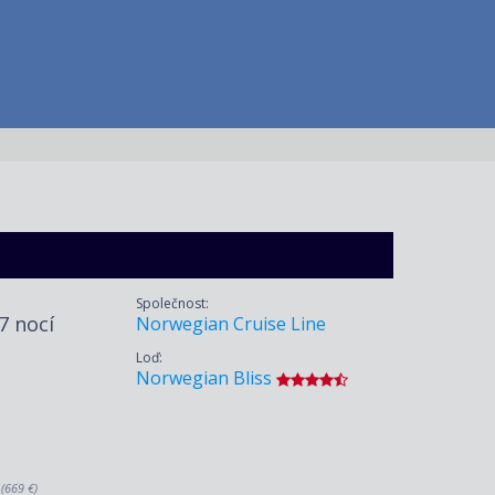
Společnost:
 7 nocí
Norwegian Cruise Line
Loď:
Norwegian Bliss
.
(669 €)