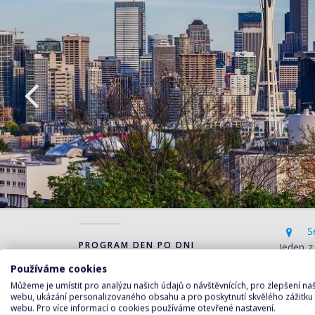
Se
PROGRAM DEN PO DNI
Jeden z
galerie
1. den
Používáme cookies
doby vý
Můžeme je umístit pro analýzu našich údajů o návštěvnících, pro zlepšení n
ruském 
webu, ukázání personalizovaného obsahu a pro poskytnutí skvělého zážitku
webu. Pro více informací o cookies používáme otevřené nastavení.