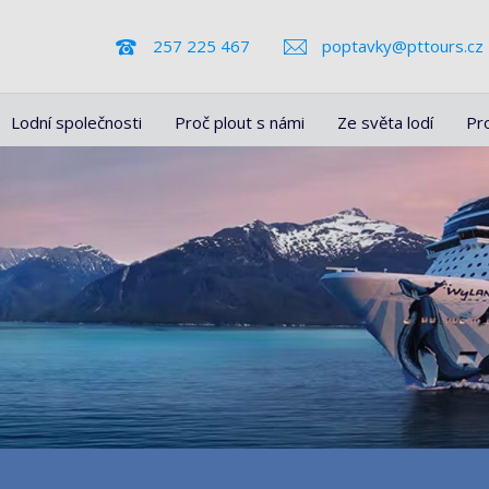
257 225 467
poptavky@pttours.cz
Lodní společnosti
Proč plout s námi
Ze světa lodí
Pr