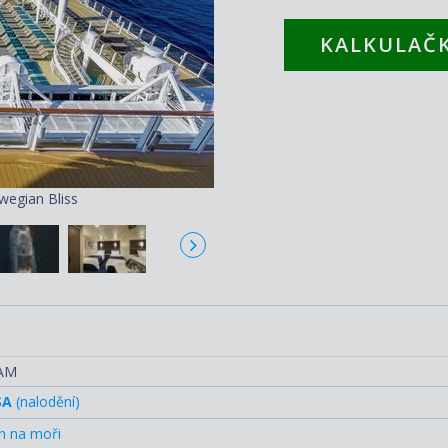
KALKULAČK
wegian Bliss
RAM
SA
(nalodění)
n na moři