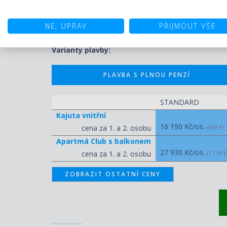
Ceny pro termín 16.05.2026 - 23
NE, UPRAV
PŘIJMOUT VŠE
Varianty plavby:
PLAVBA S PLNOU PENZÍ
STANDARD
Kajuta vnitřní
16 190 Kč/os.
cena za 1. a 2. osobu
(669 €)
Apartmá Club s balkonem
27 930 Kč/os.
cena za 1. a 2. osobu
(1 154 €
ZOBRAZIT OSTATNÍ CENY