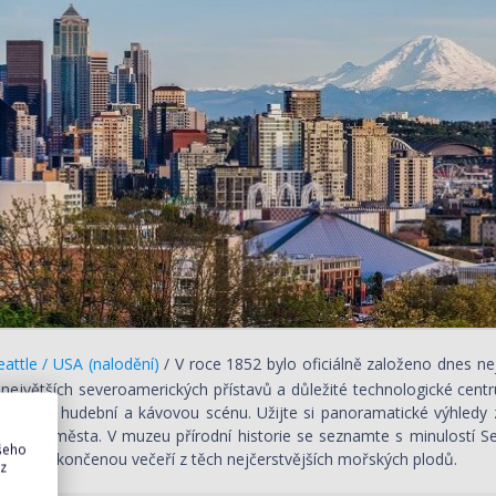
attle / USA (nalodění)
/ V roce 1852 bylo oficiálně založeno dnes n
 největších severoamerických přístavů a důležité technologické ce
 i živoucí hudební a kávovou scénu. Užijte si panoramatické výhledy 
stavby města. V muzeu přírodní historie se seznamte s minulostí S
ašeho
kole, zakončenou večeří z těch nejčerstvějších mořských plodů.
 z