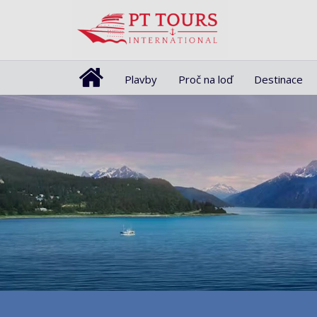
Plavby
Proč na loď
Destinace