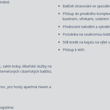
atněné.
Balíček stravování ve speciáln
Přístup do privátního kompl
bazénem, vířivkami, soláriem
Přednostní nalodění a vyloděn
Pozvánka na soukromou koktej
50$ kredit na kajutu na výlet 
Přístup k WiFi.
, salón krásy, lékařské služby na
ternetových i lázeňských balíčků.
/noc, pro hosty apartmá Haven a
zajistíme.