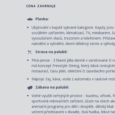
CENA ZAHRNUJE
Plavba:
Ubytování v kajutě vybrané kategorie. Kajuty js
sociálním zařízením, klimatizací, TV, minibarem, š
vysoušečem vlasů, trezorem a telefonem. P
řístav
nalodění a vylodění, denní úklidový servis
a výhody
Strava na palubě:
Plná penze - 3 hlavní jídla denně v servírované či 
má koncept Freestyle Dining
, který dává cestujíc
restaurací, času jídel, oblečení či zasedacího poř
Nápoje: čaj, káva, voda z automatu v rautové rest
Zábava na palubě:
Volné využití veřejných prostor - bazénu, vířivek, f
sportovně-rekreačních zařízení, účast na všech ak
animační programy pro děti i dospělé, dětský klub
večerní představení v divadle, živá hudba, lekce ta