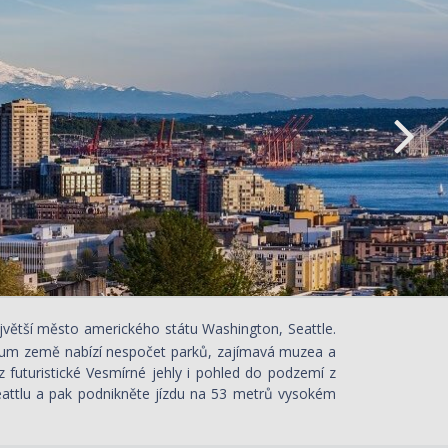
ejvětší město amerického státu Washington, Seattle.
ntrum země nabízí nespočet parků, zajímavá muzea a
z futuristické Vesmírné jehly i pohled do podzemí z
eattlu a pak podnikněte jízdu na 53 metrů vysokém