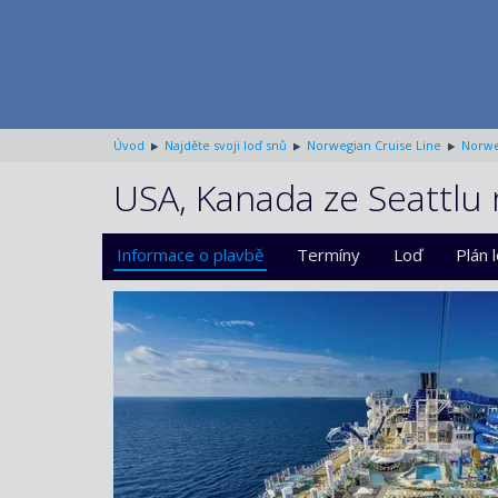
Úvod
Najděte svoji loď snů
Norwegian Cruise Line
Norwe
USA, Kanada ze Seattlu 
Informace o plavbě
Termíny
Loď
Plán 