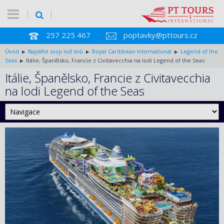
257 225 467
poptavky@pttours.cz
Úvod
Najděte svoji loď snů
Royal Caribbean International
Legend of the
Seas
Itálie, Španělsko, Francie z Civitavecchia na lodi Legend of the Seas
Itálie, Španělsko, Francie z Civitavecchia
na lodi Legend of the Seas