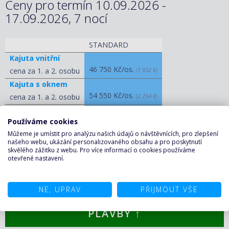
Ceny pro termín 10.09.2026 -
17.09.2026, 7 nocí
STANDARD
Kajuta vnitřní
46 750 Kč/os.
cena za 1. a 2. osobu
(1 932 €)
Kajuta s oknem
54 550 Kč/os.
cena za 1. a 2. osobu
(2 254 €)
Kajuta s balkonem
Používáme cookies
60 110 Kč/os.
cena za 1. a 2. osobu
(2 484 €)
Můžeme je umístit pro analýzu našich údajů o návštěvnících, pro zlepšení
Apartmá
našeho webu, ukázání personalizovaného obsahu a pro poskytnutí
77 950 Kč/os.
cena za 1. a 2. osobu
(3 221 €)
skvělého zážitku z webu. Pro více informací o cookies používáme
otevřené nastavení.
ZOBRAZIT OSTATNÍ CENY
NE, UPRAV
PŘIJMOUT VŠE
KALKULAČKA A POPTÁVKA
PLAVBY ↑