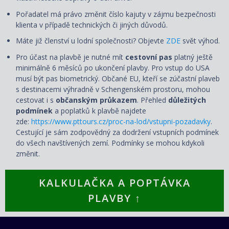
Pořadatel má právo změnit číslo kajuty v zájmu bezpečnosti
klienta v případě technických či jiných důvodů.
Máte již členství u lodní společnosti? Objevte
ZDE
svět výhod.
Pro účast na plavbě je nutné mít
cestovní pas
platný ještě
minimálně 6 měsíců po ukončení plavby. Pro vstup do USA
musí být pas biometrický. Občané EU, kteří se zúčastní plaveb
s destinacemi výhradně v Schengenském prostoru, mohou
cestovat i s
občanským průkazem
. Přehled
důležitých
podmínek
a poplatků k plavbě najdete
zde:
https://www.pttours.cz/proc-na-lod/vstupni-pozadavky
.
Cestující je sám zodpovědný za dodržení vstupních podmínek
do všech navštívených zemí. Podmínky se mohou kdykoli
změnit.
KALKULAČKA A POPTÁVKA
PLAVBY ↑