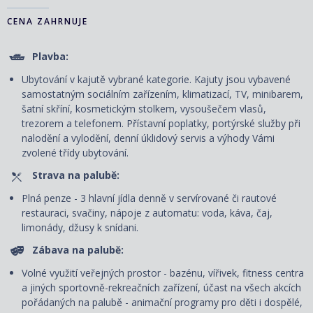
CENA ZAHRNUJE
Plavba:
Ubytování v kajutě vybrané kategorie. Kajuty jsou vybavené
samostatným sociálním zařízením, klimatizací, TV, minibarem,
šatní skříní, kosmetickým stolkem, vysoušečem vlasů,
trezorem a telefonem. P
řístavní poplatky, portýrské služby při
nalodění a vylodění, denní úklidový servis
a výhody Vámi
zvolené třídy ubytování.
Strava na palubě:
Plná penze - 3 hlavní jídla denně v servírované či rautové
restauraci, svačiny, nápoje z automatu: voda, káva, čaj,
limonády, džusy k snídani.
Zábava na palubě:
Volné využití veřejných prostor - bazénu, vířivek, fitness centra
a jiných sportovně-rekreačních zařízení, účast na všech akcích
pořádaných na palubě - animační programy pro děti i dospělé,