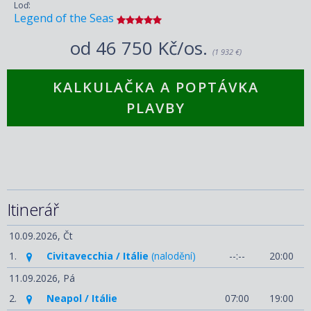
Loď:
Legend of the Seas
od
46 750 Kč/os.
(1 932 €)
KALKULAČKA A POPTÁVKA
PLAVBY
Itinerář
10.09.2026,
Čt
1.
Civitavecchia / Itálie
(nalodění)
--:--
20:00
11.09.2026,
Pá
2.
Neapol / Itálie
07:00
19:00