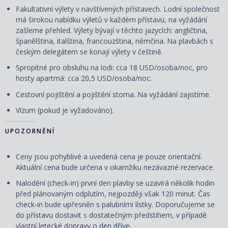
Fakultativní výlety v navštívených přístavech. Lodní společnost
má širokou nabídku výletů v každém přístavu, na vyžádání
zašleme přehled. Výlety bývají v těchto jazycích: angličtina,
španělština, italština, francouzština, němčina. Na plavbách s
českým delegátem se konají výlety v češtině.
Spropitné pro obsluhu na lodi: cca 18 USD/osoba/noc, pro
hosty apartmá: cca 20,5 USD/osoba/noc.
Cestovní pojištění a pojištění storna. Na vyžádání zajistíme.
Vízum (pokud je vyžadováno).
UPOZORNĚNÍ
Ceny jsou pohyblivé a uvedená cena je pouze orientační.
Aktuální cena bude určena v okamžiku nezávazné rezervace.
Nalodění (check-in) první den plavby se uzavírá několik hodin
před plánovaným odplutím, nejpozději však 120 minut. Čas
check-in bude upřesněn s palubními lístky. Doporučujeme se
do přístavu dostavit s dostatečným předstihem, v případě
vlastní letecké dopravy o den dříve.