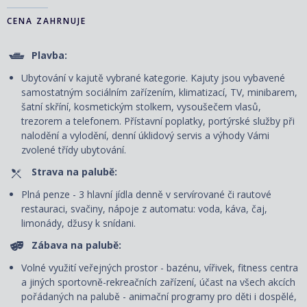
CENA ZAHRNUJE
Plavba:
Ubytování v kajutě vybrané kategorie. Kajuty jsou vybavené
samostatným sociálním zařízením, klimatizací, TV, minibarem,
šatní skříní, kosmetickým stolkem, vysoušečem vlasů,
trezorem a telefonem. P
řístavní poplatky, portýrské služby při
nalodění a vylodění, denní úklidový servis
a výhody Vámi
zvolené třídy ubytování.
Strava na palubě:
Plná penze - 3 hlavní jídla denně v servírované či rautové
restauraci, svačiny, nápoje z automatu: voda, káva, čaj,
limonády, džusy k snídani.
Zábava na palubě:
Volné využití veřejných prostor - bazénu, vířivek, fitness centra
a jiných sportovně-rekreačních zařízení, účast na všech akcích
pořádaných na palubě - animační programy pro děti i dospělé,