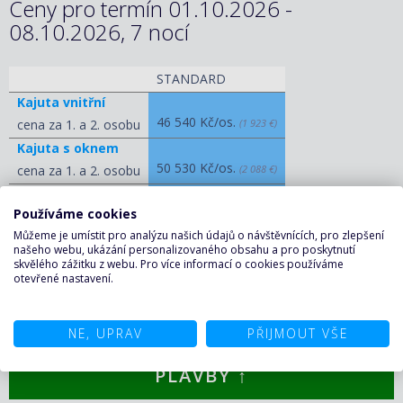
Ceny pro termín 01.10.2026 -
08.10.2026, 7 nocí
STANDARD
Kajuta vnitřní
46 540 Kč/os.
cena za 1. a 2. osobu
(1 923 €)
Kajuta s oknem
50 530 Kč/os.
cena za 1. a 2. osobu
(2 088 €)
Kajuta s balkonem
Používáme cookies
57 110 Kč/os.
cena za 1. a 2. osobu
(2 360 €)
Můžeme je umístit pro analýzu našich údajů o návštěvnících, pro zlepšení
Apartmá
našeho webu, ukázání personalizovaného obsahu a pro poskytnutí
79 880 Kč/os.
cena za 1. a 2. osobu
(3 301 €)
skvělého zážitku z webu. Pro více informací o cookies používáme
otevřené nastavení.
ZOBRAZIT OSTATNÍ CENY
NE, UPRAV
PŘIJMOUT VŠE
KALKULAČKA A POPTÁVKA
PLAVBY ↑