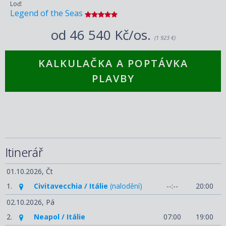
Loď:
Legend of the Seas
od
46 540 Kč/os.
(1 923 €)
KALKULAČKA A POPTÁVKA
PLAVBY
Itinerář
01.10.2026,
Čt
1.
Civitavecchia / Itálie
(nalodění)
--:--
20:00
02.10.2026,
Pá
2.
Neapol / Itálie
07:00
19:00