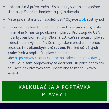
Pořadatel má právo změnit číslo kajuty v zájmu bezpečnosti
klienta v případě technických či jiných důvodů.
Máte již členství u lodní společnosti? Objevte
ZDE
svět výhod.
Pro účast na plavbě je nutné mít
cestovní pas
platný ještě
minimálně 6 měsíců po ukončení plavby. Pro vstup do USA
musí být pas biometrický. Občané EU, kteří se zúčastní plaveb
s destinacemi výhradně v Schengenském prostoru, mohou
cestovat i s
občanským průkazem
. Přehled
důležitých
podmínek
a poplatků k plavbě najdete
zde:
https://www.pttours.cz/proc-na-lod/vstupni-pozadavky
.
Cestující je sám zodpovědný za dodržení vstupních podmínek
do všech navštívených zemí. Podmínky se mohou kdykoli
změnit.
KALKULAČKA A POPTÁVKA
PLAVBY ↑