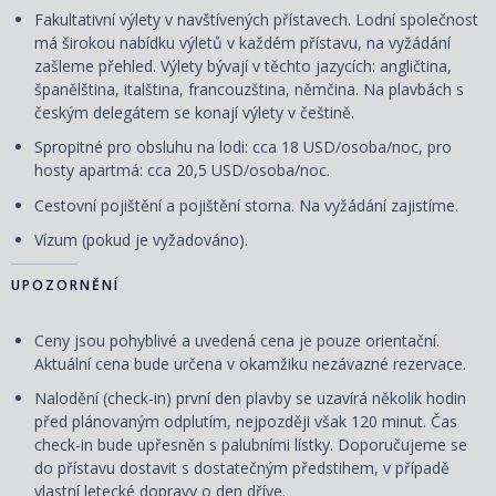
Fakultativní výlety v navštívených přístavech. Lodní společnost
má širokou nabídku výletů v každém přístavu, na vyžádání
zašleme přehled. Výlety bývají v těchto jazycích: angličtina,
španělština, italština, francouzština, němčina. Na plavbách s
českým delegátem se konají výlety v češtině.
Spropitné pro obsluhu na lodi: cca 18 USD/osoba/noc, pro
hosty apartmá: cca 20,5 USD/osoba/noc.
Cestovní pojištění a pojištění storna. Na vyžádání zajistíme.
Vízum (pokud je vyžadováno).
UPOZORNĚNÍ
Ceny jsou pohyblivé a uvedená cena je pouze orientační.
Aktuální cena bude určena v okamžiku nezávazné rezervace.
Nalodění (check-in) první den plavby se uzavírá několik hodin
před plánovaným odplutím, nejpozději však 120 minut. Čas
check-in bude upřesněn s palubními lístky. Doporučujeme se
do přístavu dostavit s dostatečným předstihem, v případě
vlastní letecké dopravy o den dříve.