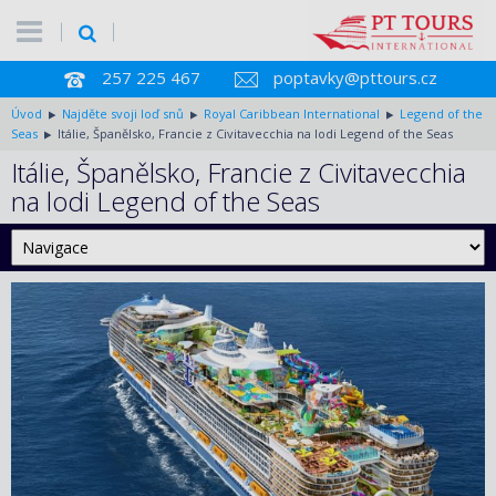
257 225 467
poptavky@pttours.cz
Úvod
Najděte svoji loď snů
Royal Caribbean International
Legend of the
Seas
Itálie, Španělsko, Francie z Civitavecchia na lodi Legend of the Seas
Itálie, Španělsko, Francie z Civitavecchia
na lodi Legend of the Seas