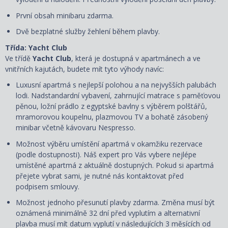
První obsah minibaru zdarma.
Dvě bezplatné služby žehlení během plavby.
Třída: Yacht Club
Ve třídě
Yacht Club
, která je dostupná v apartmánech a ve
vnitřních kajutách, budete mít tyto výhody navíc:
Luxusní apartmá s nejlepší polohou a na nejvyšších palubách
lodi. Nadstandardní vybavení, zahrnující matrace s paměťovou
pěnou, ložní prádlo z egyptské bavlny s výběrem polštářů,
mramorovou koupelnu, plazmovou TV a bohatě zásobený
minibar včetně kávovaru Nespresso.
Možnost výběru umístění apartmá v okamžiku rezervace
(podle dostupnosti). Náš expert pro Vás vybere nejlépe
umístěné apartmá z aktuálně dostupných. Pokud si apartmá
přejete vybrat sami, je nutné nás kontaktovat před
podpisem smlouvy.
Možnost jednoho přesunutí plavby zdarma. Změna musí být
oznámená minimálně 32 dní před vyplutím a alternativní
plavba musí mít datum vyplutí v následujících 3 měsících od