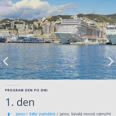
PROGRAM DEN PO DNI
1. den
Janov / Itálie (nalodění)
/ Janov, bývalá mocná námořní