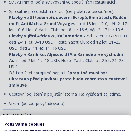
Stravu mimo loď a stravování ve speciálních restauracích.
Spropitné pro obsluhu na lodi (ceny platí za osobu/noc):
Plavby ve Středomoří, severní Evropě, Emirátech, Rudém
moři, Antilách a Grand Voyages
– od 18 let: 12 €, děti 2–17
let: 10 €. Hosté Yacht Club: od 18 let: 16 €, děti 2–17 let: 13 €.
Plavby v Jižní Africe a Jižní Americe
– od 12 let: 17–19 USD,
děti 2–11 let: 9–13 USD. Hosté Yacht Club: od 12 let: 21–23
USD, děti 2–11 let: 11–16 USD.
Plavby v Karibiku, Aljašce, USA a Kanadě a ve východní
Asii
– od 2 let: 17–18 USD. Hosté Yacht Club: od 2 let: 21–23
USD.
Děti do 2 let spropitné neplatí.
Spropitné musí být
uhrazeno před plavbou, proto bude zahrnuto v cestovní
smlouvě.
Cestovní
pojištění
a
pojištění storna. Na vyžádání zajistíme.
Vízum (pokud je vyžadováno).
UPOZORNĚNÍ
Používáme cookies
Ceny jsou pohyblivé a uvedená cena je pouze orientační.