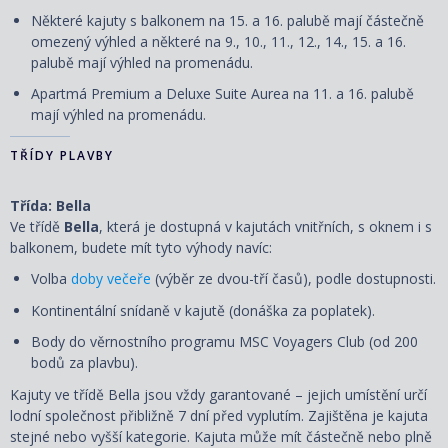
Některé kajuty s balkonem na 15. a 16. palubě mají částečně
omezený výhled a některé na 9., 10., 11., 12., 14., 15. a 16.
palubě mají výhled na promenádu.
Apartmá Premium a Deluxe Suite Aurea na 11. a 16. palubě
mají výhled na promenádu.
TŘÍDY PLAVBY
Třída: Bella
Ve třídě
Bella
, která je dostupná v kajutách vnitřních, s oknem i s
balkonem, budete mít tyto výhody navíc:
Volba
doby večeře
(výběr ze dvou-tří časů), podle dostupnosti.
Kontinentální snídaně v kajutě (donáška za poplatek).
Body do věrnostního programu MSC Voyagers Club (od 200
bodů za plavbu).
Kajuty ve třídě Bella jsou vždy garantované – jejich umístění určí
lodní společnost přibližně 7 dní před vyplutím. Zajištěna je kajuta
stejné nebo vyšší kategorie. Kajuta může mít částečně nebo plně