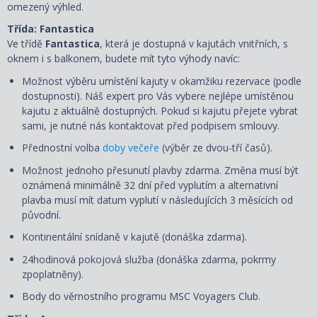
omezený výhled.
Třída: Fantastica
Ve třídě
Fantastica
, která je dostupná v kajutách vnitřních, s
oknem i s balkonem, budete mít tyto výhody navíc:
Možnost výběru umístění kajuty v okamžiku rezervace (podle
dostupnosti). Náš expert pro Vás vybere nejlépe umístěnou
kajutu z aktuálně dostupných. Pokud si kajutu přejete vybrat
sami, je nutné nás kontaktovat před podpisem smlouvy.
Přednostní volba
doby večeře
(výběr ze dvou-tří časů).
Možnost jednoho přesunutí plavby zdarma. Změna musí být
oznámená minimálně 32 dní před vyplutím a alternativní
plavba musí mít datum vyplutí v následujících 3 měsících od
původní.
Kontinentální snídaně v kajutě (donáška zdarma).
24hodinová pokojová služba (donáška zdarma, pokrmy
zpoplatněny).
Body do věrnostního programu MSC Voyagers Club.