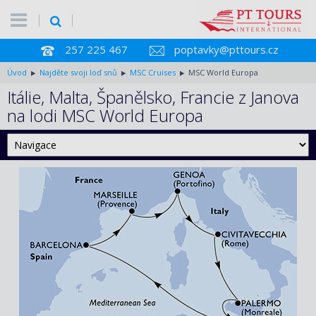
257 225 467
poptavky@pttours.cz
Úvod
Najděte svoji loď snů
MSC Cruises
MSC World Europa
Itálie, Malta, Španělsko, Francie z Janova
na lodi MSC World Europa