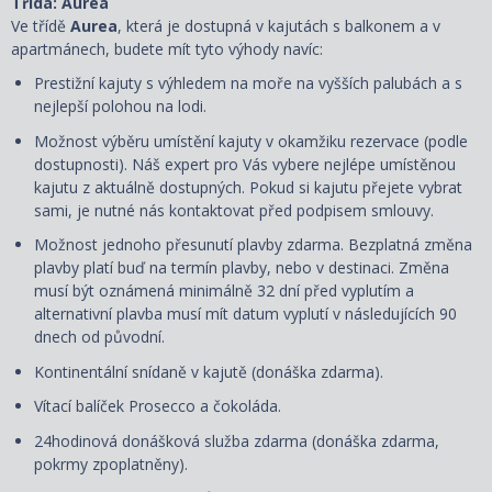
Třída: Aurea
Ve třídě
Aurea
, která je dostupná v kajutách s balkonem a v
apartmánech, budete mít tyto výhody navíc:
Prestižní kajuty s výhledem na moře na vyšších palubách a s
nejlepší polohou na lodi.
Možnost výběru umístění kajuty v okamžiku rezervace (podle
dostupnosti). Náš expert pro Vás vybere nejlépe umístěnou
kajutu z aktuálně dostupných. Pokud si kajutu přejete vybrat
sami, je nutné nás kontaktovat před podpisem smlouvy.
Možnost jednoho přesunutí plavby zdarma. Bezplatná změna
plavby platí buď na termín plavby, nebo v destinaci. Změna
musí být oznámená minimálně 32 dní před vyplutím a
alternativní plavba musí mít datum vyplutí v následujících 90
dnech od původní.
Kontinentální snídaně v kajutě (donáška zdarma).
Vítací balíček Prosecco a čokoláda.
24hodinová donášková služba zdarma (donáška zdarma,
pokrmy zpoplatněny).