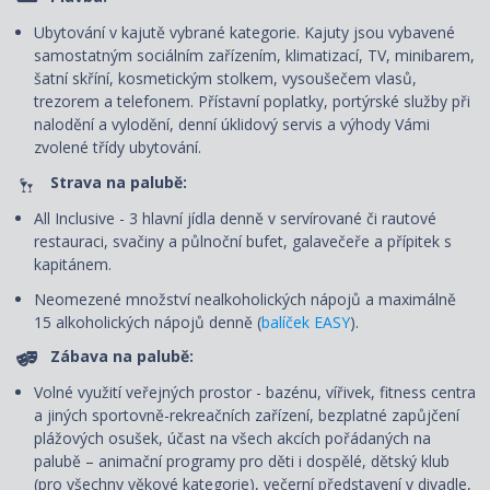
Ubytování v kajutě vybrané kategorie. Kajuty jsou vybavené
samostatným sociálním zařízením, klimatizací, TV, minibarem,
šatní skříní, kosmetickým stolkem, vysoušečem vlasů,
trezorem a telefonem. P
řístavní poplatky, portýrské služby při
nalodění a vylodění, denní úklidový servis
a výhody Vámi
zvolené třídy ubytování.
Strava na palubě:
All Inclusive - 3 hlavní jídla denně v servírované či rautové
restauraci, svačiny a půlnoční bufet, galavečeře a přípitek s
kapitánem.
Neomezené množství nealkoholických nápojů a maximálně
15 alkoholických nápojů denně (
balíček EASY
).
Zábava na palubě:
Volné využití veřejných prostor - bazénu, vířivek, fitness centra
a jiných sportovně-rekreačních zařízení, bezplatné zapůjčení
plážových osušek, účast na všech akcích pořádaných na
palubě – animační programy pro děti i dospělé, dětský klub
(pro všechny věkové kategorie), večerní představení v divadle,