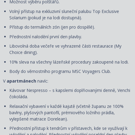
Možnost výběru polštářů.
Volný přístup na exkluzivní sluneční palubu Top Exclusive
Solarium (pokud je na lodi dostupná).
Přístup do termálních zón (jen pro dospělé).
Přednostní nalodění první den plavby.
Libovolná doba večeře ve vyhrazené části restaurace (My
Choice dining).
10% sleva na všechny lázeňské procedury zakoupené na lodi.
Body do věrnostního programu MSC Voyagers Club.
V
apartmánech
navíc:
Kávovar Nespresso – s kapslemi doplňovanými denně, Venchi
čokoláda.
Relaxační vybavení v každé kajutě (včetně županu ze 100%
bavlny, plyšových pantoflí, prémiového ložního prádla,
vylepšené matrace Dorelean).
Přednostní přístup k tendrům v přístavech, kde se využívají k
vylodění a nalodění. Přednostní vylodění poseldní den plavby.