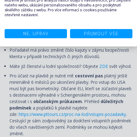
Můžeme je umístit pro analýzu našich údajů o návštěvnících, pro zlepšení
Aktuální cena bude určena v okamžiku nezávazné rezervace.
našeho webu, ukázání personalizovaného obsahu a pro poskytnutí
skvělého zážitku z webu. Pro více informací o cookies používáme
Nalodění (check-in) první den plavby se uzavírá několik hodin
otevřené nastavení.
před plánovaným odplutím, nejpozději však 120 minut. Čas
check-in bude upřesněn s palubními lístky. Doporučujeme se
NE, UPRAV
PŘIJMOUT VŠE
do přístavu dostavit s dostatečným předstihem, v případě
vlastní letecké dopravy o den dříve.
Pořadatel má právo změnit číslo kajuty v zájmu bezpečnosti
klienta v případě technických či jiných důvodů.
Máte již členství u lodní společnosti? Objevte
ZDE
svět výhod.
Pro účast na plavbě je nutné mít
cestovní pas
platný ještě
minimálně 6 měsíců po ukončení plavby. Pro vstup do USA
musí být pas biometrický. Občané EU, kteří se zúčastní plaveb
s destinacemi výhradně v Schengenském prostoru, mohou
cestovat i s
občanským průkazem
. Přehled
důležitých
podmínek
a poplatků k plavbě najdete
zde:
https://www.pttours.cz/proc-na-lod/vstupni-pozadavky
.
Cestující je sám zodpovědný za dodržení vstupních podmínek
do všech navštívených zemí. Podmínky se mohou kdykoli
změnit.