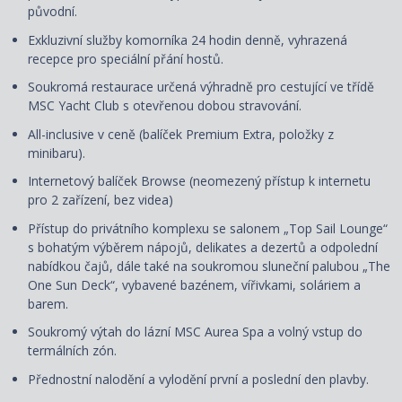
původní.
Exkluzivní služby komorníka 24 hodin denně, vyhrazená
recepce pro speciální přání hostů.
Soukromá restaurace určená výhradně pro cestující ve třídě
MSC Yacht Club s otevřenou dobou stravování.
All-inclusive v ceně (balíček Premium Extra, položky z
minibaru).
Internetový balíček Browse (neomezený přístup k internetu
pro 2 zařízení, bez videa)
Přístup do privátního komplexu se salonem „Top Sail Lounge“
s bohatým výběrem nápojů, delikates a dezertů a odpolední
nabídkou čajů, dále také na soukromou sluneční palubou „The
One Sun Deck“, vybavené bazénem, vířivkami, soláriem a
barem.
Soukromý výtah do lázní MSC Aurea Spa a volný vstup do
termálních zón.
Přednostní nalodění a vylodění první a poslední den plavby.