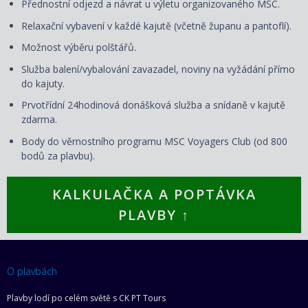
Přednostní odjezd a návrat u výletu organizovaného MSC.
Relaxační vybavení v každé kajutě (včetně županu a pantoflí).
Možnost výběru polštářů.
Služba balení/vybalování zavazadel, noviny na vyžádání přímo
do kajuty.
Prvotřídní 24hodinová donášková služba a snídaně v kajutě
zdarma.
Body do věrnostního programu MSC Voyagers Club (od 800
bodů za plavbu).
KALKULAČKA A POPTÁVKA
PLAVBY ↑
O plavbách
Plavby lodí po celém světě s CK PT Tours