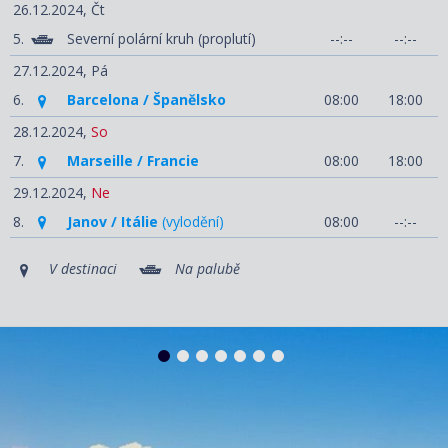
26.12.2024,
Čt
5.
Severní polární kruh (proplutí)
--:--
--:--
27.12.2024,
Pá
6.
Barcelona / Španělsko
08:00
18:00
28.12.2024,
So
7.
Marseille / Francie
08:00
18:00
29.12.2024,
Ne
8.
Janov / Itálie
(vylodění)
08:00
--:--
V destinaci
Na palubě