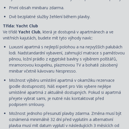
První obsah minibaru zdarma.
Dvě bezplatné služby žehlení během plavby.
Třída: Yacht Club
Ve třídě
Yacht Club
, která je dostupná v apartmánech a ve
vnitřních kajutách, budete mít tyto výhody navíc:
Luxusní apartmá s nejlepší polohou a na nejvyšších palubách
lodi. Nadstandardní vybavení, zahrnující matrace s paměťovou
pěnou, ložní prádlo z egyptské bavlny s výběrem polštářů,
mramorovou koupelnu, plazmovou TV a bohatě zásobený
minibar včetně kávovaru Nespresso.
Možnost výběru umístění apartmá v okamžiku rezervace
(podle dostupnosti). Náš expert pro Vás vybere nejlépe
umístěné apartmá z aktuálně dostupných. Pokud si apartmá
přejete vybrat sami, je nutné nás kontaktovat před
podpisem smlouvy.
Možnost jednoho přesunutí plavby zdarma. Změna musí být
oznámená minimálně 32 dní před vyplutím a alternativní
plavba musí mít datum vyplutí v následujících 3 měsících od