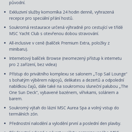
původní.
Exkluzivní služby komorníka 24 hodin denně, vyhrazená
recepce pro speciální přání hostů.
Soukromá restaurace určená výhradně pro cestující ve třídě
MSC Yacht Club s otevřenou dobou stravování.
All-inclusive v ceně (balíček Premium Extra, položky z
minibaru).
Internetový balíček Browse (neomezený přístup k internetu
pro 2 zařízení, bez videa)
Přístup do privátního komplexu se salonem „Top Sail Lounge“
s bohatým výběrem nápojů, delikates a dezertů a odpolední
nabídkou čajů, dále také na soukromou sluneční palubou „The
One Sun Deck“, vybavené bazénem, vířivkami, soláriem a
barem.
Soukromý výtah do lázní MSC Aurea Spa a volný vstup do
termálních zón.
Přednostní nalodění a vylodění první a poslední den plavby.