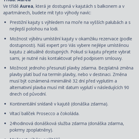
Ve třídě
Aurea
, která je dostupná v kajutách s balkonem a v
apartmánech, budete mít tyto výhody navíc:
Prestižní kajuty s výhledem na moře na vyšších palubách a s
nejlepší polohou na lodi.
Možnost výběru umístění kajuty v okamžiku rezervace (podle
dostupnosti). Náš expert pro Vás vybere nejlépe umístěnou
kajutu z aktuálně dostupných. Pokud si kajutu přejete vybrat
sami, je nutné nás kontaktovat před podpisem smlouvy.
Možnost jednoho přesunutí plavby zdarma. Bezplatná změna
plavby platí buď na termín plavby, nebo v destinaci. Změna
musí být oznámená minimálně 32 dní před vyplutím a
alternativní plavba musí mít datum vyplutí v následujících 90
dnech od původní.
Kontinentální snídaně v kajutě (donáška zdarma).
Vítací balíček Prosecco a čokoláda.
24hodinová donášková služba zdarma (donáška zdarma,
pokrmy zpoplatněny).