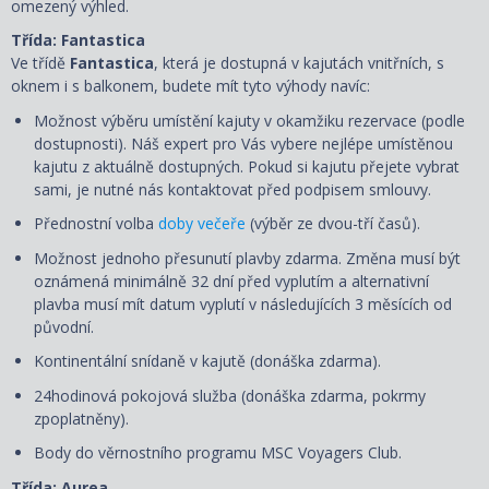
omezený výhled.
Třída: Fantastica
Ve třídě
Fantastica
, která je dostupná v kajutách vnitřních, s
oknem i s balkonem, budete mít tyto výhody navíc:
Možnost výběru umístění kajuty v okamžiku rezervace (podle
dostupnosti). Náš expert pro Vás vybere nejlépe umístěnou
kajutu z aktuálně dostupných. Pokud si kajutu přejete vybrat
sami, je nutné nás kontaktovat před podpisem smlouvy.
Přednostní volba
doby večeře
(výběr ze dvou-tří časů).
Možnost jednoho přesunutí plavby zdarma. Změna musí být
oznámená minimálně 32 dní před vyplutím a alternativní
plavba musí mít datum vyplutí v následujících 3 měsících od
původní.
Kontinentální snídaně v kajutě (donáška zdarma).
24hodinová pokojová služba (donáška zdarma, pokrmy
zpoplatněny).
Body do věrnostního programu MSC Voyagers Club.
Třída: Aurea