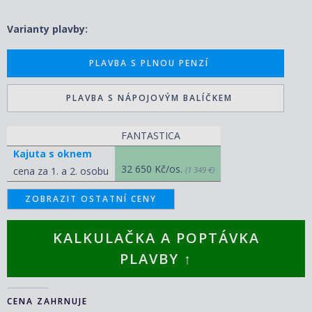
Varianty plavby:
PLAVBA S PLNOU PENZÍ
PLAVBA S NÁPOJOVÝM BALÍČKEM
FANTASTICA
Kajuta s oknem
32 650 Kč/os.
cena za 1. a 2. osobu
(1 349 €)
ZOBRAZIT OSTATNÍ CENY
KALKULAČKA A POPTÁVKA
PLAVBY ↑
CENA ZAHRNUJE