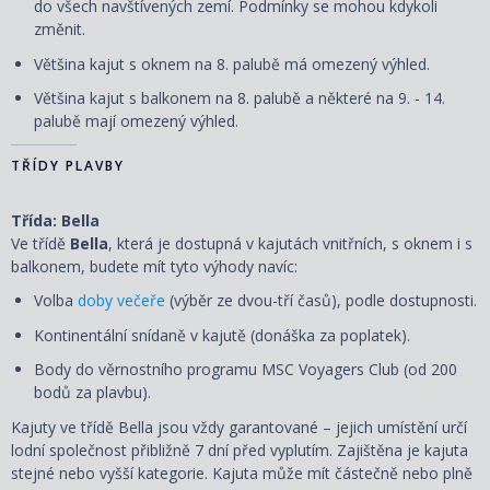
do všech navštívených zemí. Podmínky se mohou kdykoli
změnit.
Většina
kajut s oknem na 8. palubě má omezený výhled.
Většina kajut s balkonem na 8. palubě a některé na 9. - 14.
palubě mají omezený výhled.
TŘÍDY PLAVBY
Třída: Bella
Ve třídě
Bella
, která je dostupná v kajutách vnitřních, s oknem i s
balkonem, budete mít tyto výhody navíc:
Volba
doby večeře
(výběr ze dvou-tří časů), podle dostupnosti.
Kontinentální snídaně v kajutě (donáška za poplatek).
Body do věrnostního programu MSC Voyagers Club (od 200
bodů za plavbu).
Kajuty ve třídě Bella jsou vždy garantované – jejich umístění určí
lodní společnost přibližně 7 dní před vyplutím. Zajištěna je kajuta
stejné nebo vyšší kategorie. Kajuta může mít částečně nebo plně