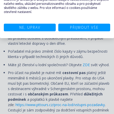
našeho webu, ukázání personalizovaného obsahu a pro poskytnutí
skvělého zážitku z webu. Pro více informací o cookies používáme
Ceny jsou pohyblivé a uvedená cena je pouze orientační.
otevřené nastavení.
Aktuální cena bude určena v okamžiku nezávazné rezervace.
Nalodění (check-in) první den plavby se uzavírá několik hodin
NE, UPRAV
PŘIJMOUT VŠE
před plánovaným odplutím, nejpozději však 120 minut. Čas
check-in bude upřesněn s palubními lístky. Doporučujeme se
do přístavu dostavit s dostatečným předstihem, v případě
vlastní letecké dopravy o den dříve.
Pořadatel má právo změnit číslo kajuty v zájmu bezpečnosti
klienta v případě technických či jiných důvodů.
Máte již členství u lodní společnosti? Objevte
ZDE
svět výhod.
Pro účast na plavbě je nutné mít
cestovní pas
platný ještě
minimálně 6 měsíců po ukončení plavby. Pro vstup do USA
musí být pas biometrický. Občané EU, kteří se zúčastní plaveb
s destinacemi výhradně v Schengenském prostoru, mohou
cestovat i s
občanským průkazem
. Přehled
důležitých
podmínek
a poplatků k plavbě najdete
zde:
https://www.pttours.cz/proc-na-lod/vstupni-pozadavky
.
Cestující je sám zodpovědný za dodržení vstupních podmínek