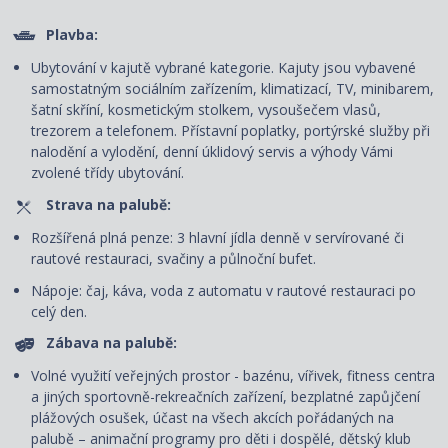
Plavba:
Ubytování v kajutě vybrané kategorie. Kajuty jsou vybavené
samostatným sociálním zařízením, klimatizací, TV, minibarem,
šatní skříní, kosmetickým stolkem, vysoušečem vlasů,
trezorem a telefonem. P
řístavní poplatky, portýrské služby při
nalodění a vylodění, denní úklidový servis
a výhody Vámi
zvolené třídy ubytování.
Strava na palubě:
Rozšířená plná penze: 3 hlavní jídla denně v servírované či
rautové restauraci, svačiny a půlnoční bufet.
Nápoje: čaj, káva, voda z automatu v rautové restauraci po
celý den.
Zábava na palubě:
Volné využití veřejných prostor - bazénu, vířivek, fitness centra
a jiných sportovně-rekreačních zařízení, bezplatné zapůjčení
plážových osušek, účast na všech akcích pořádaných na
palubě – animační programy pro děti i dospělé, dětský klub