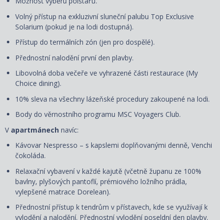
Možnost výběru polštářů.
Volný přístup na exkluzivní sluneční palubu Top Exclusive
Solarium (pokud je na lodi dostupná).
Přístup do termálních zón (jen pro dospělé).
Přednostní nalodění první den plavby.
Libovolná doba večeře ve vyhrazené části restaurace (My
Choice dining).
10% sleva na všechny lázeňské procedury zakoupené na lodi.
Body do věrnostního programu MSC Voyagers Club.
V
apartmánech
navíc:
Kávovar Nespresso – s kapslemi doplňovanými denně, Venchi
čokoláda.
Relaxační vybavení v každé kajutě (včetně županu ze 100%
bavlny, plyšových pantoflí, prémiového ložního prádla,
vylepšené matrace Dorelean).
Přednostní přístup k tendrům v přístavech, kde se využívají k
vylodění a nalodění. Přednostní vylodění poseldní den plavby.