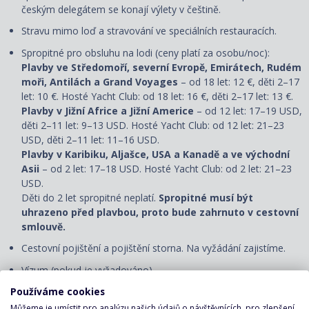
českým delegátem se konají výlety v češtině.
Stravu mimo loď a stravování ve speciálních restauracích.
Spropitné pro obsluhu na lodi (ceny platí za osobu/noc):
Plavby ve Středomoří, severní Evropě, Emirátech, Rudém
moři, Antilách a Grand Voyages
– od 18 let: 12 €, děti 2–17
let: 10 €. Hosté Yacht Club: od 18 let: 16 €, děti 2–17 let: 13 €.
Plavby v Jižní Africe a Jižní Americe
– od 12 let: 17–19 USD,
děti 2–11 let: 9–13 USD. Hosté Yacht Club: od 12 let: 21–23
USD, děti 2–11 let: 11–16 USD.
Plavby v Karibiku, Aljašce, USA a Kanadě a ve východní
Asii
– od 2 let: 17–18 USD. Hosté Yacht Club: od 2 let: 21–23
USD.
Děti do 2 let spropitné neplatí.
Spropitné musí být
uhrazeno před plavbou, proto bude zahrnuto v cestovní
smlouvě.
Cestovní pojištění a pojištění storna. Na vyžádání zajistíme.
Vízum (pokud je vyžadováno).
Používáme cookies
UPOZORNĚNÍ
Můžeme je umístit pro analýzu našich údajů o návštěvnících, pro zlepšení