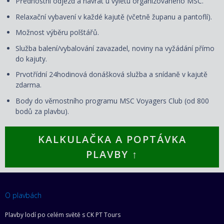
Přednostní odjezd a návrat u výletu organizovaného MSC.
Relaxační vybavení v každé kajutě (včetně županu a pantoflí).
Možnost výběru polštářů.
Služba balení/vybalování zavazadel, noviny na vyžádání přímo
do kajuty.
Prvotřídní 24hodinová donášková služba a snídaně v kajutě
zdarma.
Body do věrnostního programu MSC Voyagers Club (od 800
bodů za plavbu).
KALKULAČKA A POPTÁVKA
PLAVBY ↑
O plavbách
Plavby lodí po celém světě s CK PT Tours