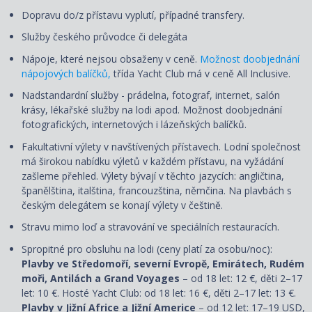
Dopravu do/z přístavu vyplutí, případné transfery.
Služby českého průvodce či delegáta
Nápoje, které nejsou obsaženy v ceně.
Možnost doobjednání
nápojových balíčků,
třída Yacht Club má v ceně All Inclusive.
Nadstandardní služby - prádelna, fotograf, internet, salón
krásy, lékařské služby na lodi apod. Možnost doobjednání
fotografických, internetových i lázeňských balíčků.
Fakultativní výlety v navštívených přístavech. Lodní společnost
má širokou nabídku výletů v každém přístavu, na vyžádání
zašleme přehled. Výlety bývají v těchto jazycích: angličtina,
španělština, italština, francouzština, němčina. Na plavbách s
českým delegátem se konají výlety v češtině.
Stravu mimo loď a stravování ve speciálních restauracích.
Spropitné pro obsluhu na lodi (ceny platí za osobu/noc):
Plavby ve Středomoří, severní Evropě, Emirátech, Rudém
moři, Antilách a Grand Voyages
– od 18 let: 12 €, děti 2–17
let: 10 €. Hosté Yacht Club: od 18 let: 16 €, děti 2–17 let: 13 €.
Plavby v Jižní Africe a Jižní Americe
– od 12 let: 17–19 USD,