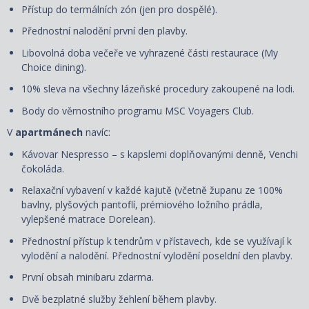
Přístup do termálních zón (jen pro dospělé).
Přednostní nalodění první den plavby.
Libovolná doba večeře ve vyhrazené části restaurace (My
Choice dining).
10% sleva na všechny lázeňské procedury zakoupené na lodi.
Body do věrnostního programu MSC Voyagers Club.
V
apartmánech
navíc:
Kávovar Nespresso – s kapslemi doplňovanými denně, Venchi
čokoláda.
Relaxační vybavení v každé kajutě (včetně županu ze 100%
bavlny, plyšových pantoflí, prémiového ložního prádla,
vylepšené matrace Dorelean).
Přednostní přístup k tendrům v přístavech, kde se využívají k
vylodění a nalodění. Přednostní vylodění poseldní den plavby.
První obsah minibaru zdarma.
Dvě bezplatné služby žehlení během plavby.