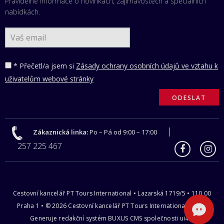
Pravidelné informace o novinkách, zajímavostech a speciálních
nabídkách.
* Přečetl/a jsem si
Zásady ochrany osobních údajů ve vztahu k
uživatelům webové stránky
Zákaznická linka:
Po – Pá od 9:00 – 17:00
257 225 467
Cestovní kancelář PT Tours International • Lazarská 1719/5 • 110 00
Praha 1 • © 2026 Cestovní kancelář PT Tours International s.r.o |
Generuje redakční systém
BUXUS CMS
společnosti
ui42
.