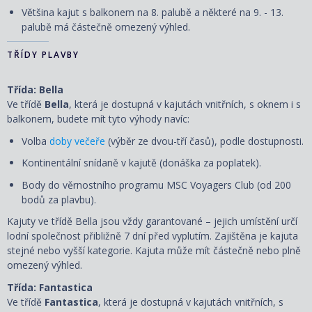
Většina kajut s balkonem na 8. palubě a některé na 9. - 13.
palubě má částečně omezený výhled.
TŘÍDY PLAVBY
Třída: Bella
Ve třídě
Bella
, která je dostupná v kajutách vnitřních, s oknem i s
balkonem, budete mít tyto výhody navíc:
Volba
doby večeře
(výběr ze dvou-tří časů), podle dostupnosti.
Kontinentální snídaně v kajutě (donáška za poplatek).
Body do věrnostního programu MSC Voyagers Club (od 200
bodů za plavbu).
Kajuty ve třídě Bella jsou vždy garantované – jejich umístění určí
lodní společnost přibližně 7 dní před vyplutím. Zajištěna je kajuta
stejné nebo vyšší kategorie. Kajuta může mít částečně nebo plně
omezený výhled.
Třída: Fantastica
Ve třídě
Fantastica
, která je dostupná v kajutách vnitřních, s