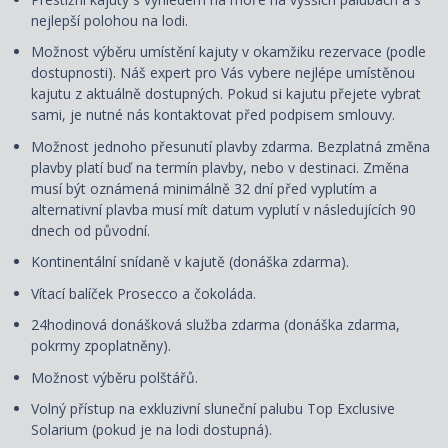
nejlepší polohou na lodi.
Možnost výběru umístění kajuty v okamžiku rezervace (podle
dostupnosti). Náš expert pro Vás vybere nejlépe umístěnou
kajutu z aktuálně dostupných. Pokud si kajutu přejete vybrat
sami, je nutné nás kontaktovat před podpisem smlouvy.
Možnost jednoho přesunutí plavby zdarma. Bezplatná změna
plavby platí buď na termín plavby, nebo v destinaci. Změna
musí být oznámená minimálně 32 dní před vyplutím a
alternativní plavba musí mít datum vyplutí v následujících 90
dnech od původní.
Kontinentální snídaně v kajutě (donáška zdarma).
Vítací balíček Prosecco a čokoláda.
24hodinová donášková služba zdarma (donáška zdarma,
pokrmy zpoplatněny).
Možnost výběru polštářů.
Volný přístup na exkluzivní sluneční palubu Top Exclusive
Solarium (pokud je na lodi dostupná).