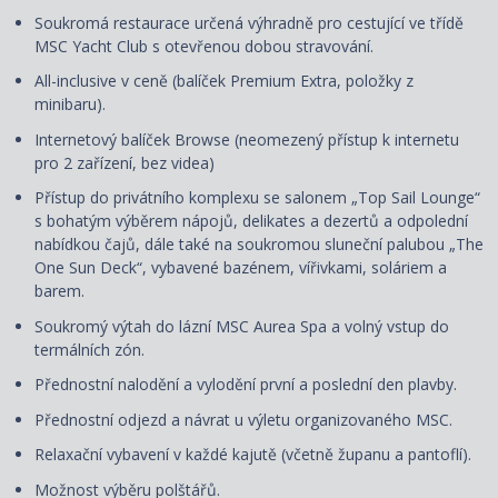
Soukromá restaurace určená výhradně pro cestující ve třídě
MSC Yacht Club s otevřenou dobou stravování.
All-inclusive v ceně (balíček Premium Extra, položky z
minibaru).
Internetový balíček Browse (neomezený přístup k internetu
pro 2 zařízení, bez videa)
Přístup do privátního komplexu se salonem „Top Sail Lounge“
s bohatým výběrem nápojů, delikates a dezertů a odpolední
nabídkou čajů, dále také na soukromou sluneční palubou „The
One Sun Deck“, vybavené bazénem, vířivkami, soláriem a
barem.
Soukromý výtah do lázní MSC Aurea Spa a volný vstup do
termálních zón.
Přednostní nalodění a vylodění první a poslední den plavby.
Přednostní odjezd a návrat u výletu organizovaného MSC.
Relaxační vybavení v každé kajutě (včetně županu a pantoflí).
Možnost výběru polštářů.