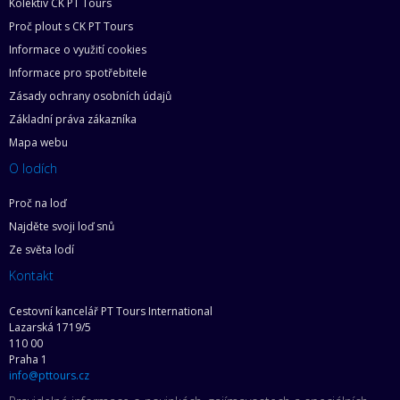
Kolektiv CK PT Tours
Proč plout s CK PT Tours
Informace o využití cookies
Informace pro spotřebitele
Zásady ochrany osobních údajů
Základní práva zákazníka
Mapa webu
O lodích
Proč na loď
Najděte svoji loď snů
Ze světa lodí
Kontakt
Cestovní kancelář PT Tours International
Lazarská 1719/5
110 00
Praha 1
info@pttours.cz