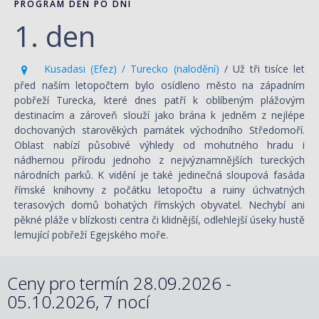
PROGRAM DEN PO DNI
1. den
Kusadasi (Efez) / Turecko (nalodění)
/ Už tři tisíce let
před naším letopočtem bylo osídleno město na západním
pobřeží Turecka, které dnes patří k oblíbeným plážovým
destinacím a zároveň slouží jako brána k jedněm z nejlépe
dochovaných starověkých památek východního Středomoří.
Oblast nabízí působivé výhledy od mohutného hradu i
nádhernou přírodu jednoho z nejvýznamnějších tureckých
národních parků. K vidění je také jedinečná sloupová fasáda
římské knihovny z počátku letopočtu a ruiny úchvatných
terasových domů bohatých římských obyvatel. Nechybí ani
pěkné pláže v blízkosti centra či klidnější, odlehlejší úseky hustě
lemující pobřeží Egejského moře.
Ceny pro termín 28.09.2026 -
05.10.2026, 7 nocí