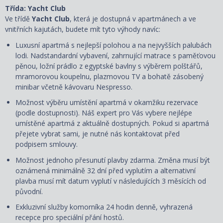
Třída: Yacht Club
Ve třídě
Yacht Club
, která je dostupná v apartmánech a ve
vnitřních kajutách, budete mít tyto výhody navíc:
Luxusní apartmá s nejlepší polohou a na nejvyšších palubách
lodi. Nadstandardní vybavení, zahrnující matrace s paměťovou
pěnou, ložní prádlo z egyptské bavlny s výběrem polštářů,
mramorovou koupelnu, plazmovou TV a bohatě zásobený
minibar včetně kávovaru Nespresso.
Možnost výběru umístění apartmá v okamžiku rezervace
(podle dostupnosti). Náš expert pro Vás vybere nejlépe
umístěné apartmá z aktuálně dostupných. Pokud si apartmá
přejete vybrat sami, je nutné nás kontaktovat před
podpisem smlouvy.
Možnost jednoho přesunutí plavby zdarma. Změna musí být
oznámená minimálně 32 dní před vyplutím a alternativní
plavba musí mít datum vyplutí v následujících 3 měsících od
původní.
Exkluzivní služby komorníka 24 hodin denně, vyhrazená
recepce pro speciální přání hostů.