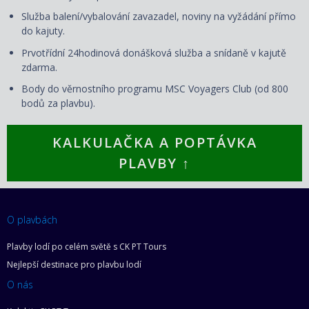
Služba balení/vybalování zavazadel, noviny na vyžádání přímo
do kajuty.
Prvotřídní 24hodinová donášková služba a snídaně v kajutě
zdarma.
Body do věrnostního programu MSC Voyagers Club (od 800
bodů za plavbu).
KALKULAČKA A POPTÁVKA
PLAVBY ↑
O plavbách
Plavby lodí po celém světě s CK PT Tours
Nejlepší destinace pro plavbu lodí
O nás