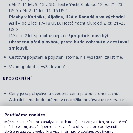
děti 2–11 let: 9–13 USD. Hosté Yacht Club: od 12 let: 21–23
USD, děti 2–11 let: 11–16 USD.
Plavby v Karibiku, Aljašce, USA a Kanadě a ve východní
Asii
– od 2 let: 17–18 USD. Hosté Yacht Club: od 2 let: 21–23
USD.
Děti do 2 let spropitné neplatí.
Spropitné musí být
uhrazeno před plavbou, proto bude zahrnuto v cestovní
smlouvě.
Cestovní pojištění a pojištění storna. Na vyžádání zajistíme.
Vízum (pokud je vyžadováno).
UPOZORNĚNÍ
Ceny jsou pohyblivé a uvedená cena je pouze orientační.
Aktuální cena bude určena v okamžiku nezávazné rezervace.
Nalodění (check-in) první den plavby se uzavírá několik hodin
Používáme cookies
před plánovaným odplutím, nejpozději však 120 minut. Čas
check-in bude upřesněn s palubními lístky. Doporučujeme se
Můžeme je umístit pro analýzu našich údajů o návštěvnících, pro zlepšení
našeho webu, ukázání personalizovaného obsahu a pro poskytnutí
do přístavu dostavit s dostatečným předstihem, v případě
skvělého zážitku z webu. Pro více informací o cookies používáme