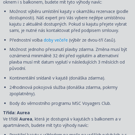
oknem i s balkonem, budete mít tyto výhody navíc:
Možnost výběru umístění kajuty v okamžiku rezervace (podle
dostupnosti). Náš expert pro Vás vybere nejlépe umístěnou
kajutu z aktuálně dostupných. Pokud si kajutu přejete vybrat
sami, je nutné nás kontaktovat před podpisem smlouvy.
Přednostní volba
doby večeře
(výběr ze dvou-tří časů).
Možnost jednoho přesunutí plavby zdarma. Změna musí být
oznámená minimálně 32 dní před vyplutím a alternativní
plavba musí mít datum vyplutí v následujících 3 měsících od
původní.
Kontinentální snídaně v kajutě (donáška zdarma).
24hodinová pokojová služba (donáška zdarma, pokrmy
zpoplatněny).
Body do věrnostního programu MSC Voyagers Club.
Třída: Aurea
Ve třídě
Aurea
, která je dostupná v kajutách s balkonem a v
apartmánech, budete mít tyto výhody navíc:
Prestižní kajuty s výhledem na moře na vyšších palubách a s