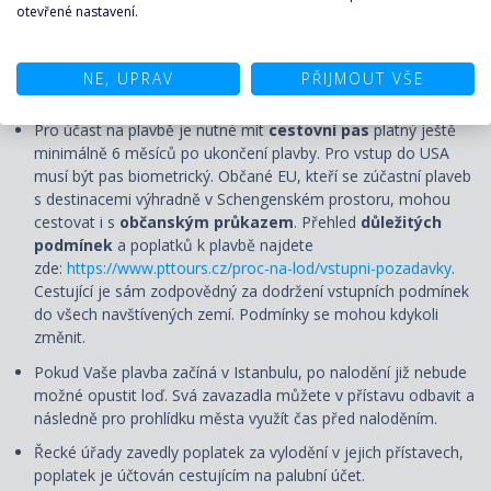
vlastní letecké dopravy o den dříve.
otevřené nastavení.
Pořadatel má právo změnit číslo kajuty v zájmu bezpečnosti
klienta v případě technických či jiných důvodů.
NE, UPRAV
PŘIJMOUT VŠE
Máte již členství u lodní společnosti? Objevte
ZDE
svět výhod.
Pro účast na plavbě je nutné mít
cestovní pas
platný ještě
minimálně 6 měsíců po ukončení plavby. Pro vstup do USA
musí být pas biometrický. Občané EU, kteří se zúčastní plaveb
s destinacemi výhradně v Schengenském prostoru, mohou
cestovat i s
občanským průkazem
. Přehled
důležitých
podmínek
a poplatků k plavbě najdete
zde:
https://www.pttours.cz/proc-na-lod/vstupni-pozadavky
.
Cestující je sám zodpovědný za dodržení vstupních podmínek
do všech navštívených zemí. Podmínky se mohou kdykoli
změnit.
Pokud Vaše plavba začíná v Istanbulu, po nalodění již nebude
možné opustit loď. Svá zavazadla můžete v přístavu odbavit a
následně pro prohlídku města využít čas před naloděním.
Řecké úřady zavedly poplatek za vylodění v jejich přístavech,
poplatek je účtován cestujícím na palubní účet.