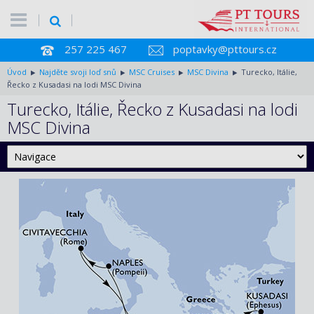
257 225 467
poptavky@pttours.cz
Úvod
Najděte svoji loď snů
MSC Cruises
MSC Divina
Turecko, Itálie,
Řecko z Kusadasi na lodi MSC Divina
Turecko, Itálie, Řecko z Kusadasi na lodi
MSC Divina