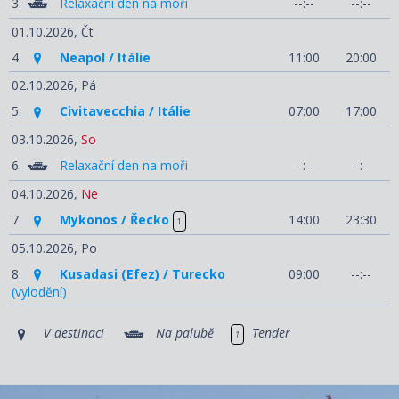
3.
Relaxační den na moři
--:--
--:--
01.10.2026,
Čt
4.
Neapol / Itálie
11:00
20:00
02.10.2026,
Pá
5.
Civitavecchia / Itálie
07:00
17:00
03.10.2026,
So
6.
Relaxační den na moři
--:--
--:--
04.10.2026,
Ne
7.
Mykonos / Řecko
14:00
23:30
1
05.10.2026,
Po
8.
Kusadasi (Efez) / Turecko
09:00
--:--
(vylodění)
V destinaci
Na palubě
Tender
1