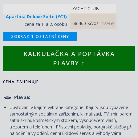
YACHT CLUB
Apartmá Deluxe Suite (YC1)
68 460 Kč/os.
cena za 1. a 2. osobu
(2 829 €)
ZOBRAZIT OSTATNÍ CENY
KALKULAČKA A POPTÁVKA
PLAVBY ↑
CENA ZAHRNUJE
Plavba:
Ubytování v kajutě vybrané kategorie. Kajuty jsou vybavené
samostatným sociálním zařízením, klimatizací, TV, minibarem,
šatní skříní, kosmetickým stolkem, vysoušečem vlasů,
trezorem a telefonem. P
řístavní poplatky, portýrské služby při
nalodění a vylodění, denní úklidový servis
a výhody Vámi