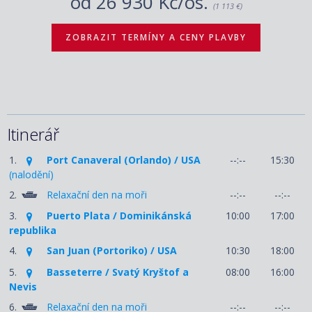
od
26 930 Kč/os.
(1 113 €)
ZOBRAZIT TERMÍNY A CENY PLAVBY
Itinerář
1.
Port Canaveral (Orlando) / USA
--:--
15:30
(nalodění)
2.
Relaxační den na moři
--:--
--:--
3.
Puerto Plata / Dominikánská
10:00
17:00
republika
4.
San Juan (Portoriko) / USA
10:30
18:00
5.
Basseterre / Svatý Kryštof a
08:00
16:00
Nevis
6.
Relaxační den na moři
--:--
--:--