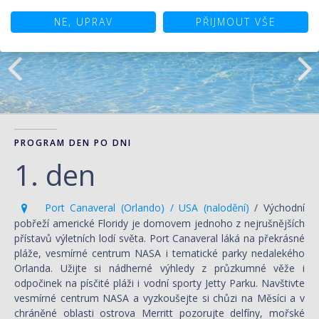
NE, UPRAV
PŘIJMOUT VŠE
PROGRAM DEN PO DNI
1. den
Port Canaveral (Orlando) / USA (nalodění)
/ Východní
pobřeží americké Floridy je domovem jednoho z nejrušnějších
přístavů výletních lodí světa. Port Canaveral láká na překrásné
pláže, vesmírné centrum NASA i tematické parky nedalekého
Orlanda. Užijte si nádherné výhledy z průzkumné věže i
odpočinek na písčité pláži i vodní sporty Jetty Parku. Navštivte
vesmírné centrum NASA a vyzkoušejte si chůzi na Měsíci a v
chráněné oblasti ostrova Merritt pozorujte delfíny, mořské