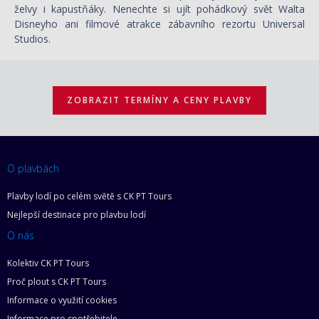
želvy i kapustňáky. Nenechte si ujít pohádkový svět Walta
Disneyho ani filmové atrakce zábavního rezortu Universal
Studios.
ZOBRAZIT TERMÍNY A CENY PLAVBY
O plavbách
Plavby lodí po celém světě s CK PT Tours
Nejlepší destinace pro plavbu lodí
O nás
Kolektiv CK PT Tours
Proč plout s CK PT Tours
Informace o využití cookies
Informace pro spotřebitele