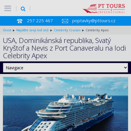
257 225 467
poptavky@pttours.cz
Úvod
Najděte svoji loď snů
Celebrity Cruises
Celebrity Apex
USA, Dominikánská republika, Svatý
Kryštof a Nevis z Port Canaveralu na lodi
Celebrity Apex