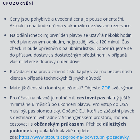
UPOZORNĚNÍ
Ceny jsou pohyblivé a uvedená cena je pouze orientační.
Aktuální cena bude určena v okamžiku nezávazné rezervace.
Nalodění (check-in) první den plavby se uzavírá několik hodin
před plánovaným odplutím, nejpozději však 120 minut. Čas
check-in bude upřesněn s palubními lístky. Doporučujeme se
do přístavu dostavit s dostatečným předstihem, v případě
vlastní letecké dopravy o den dříve.
Pořadatel má právo změnit číslo kajuty v zájmu bezpečnosti
klienta v případě technických či jiných důvodů.
Máte již členství u lodní společnosti? Objevte
ZDE
svět výhod.
Pro účast na plavbě je nutné mít
cestovní pas
platný ještě
minimálně 6 měsíců po ukončení plavby. Pro vstup do USA
musí být pas biometrický. Občané EU, kteří se zúčastní plaveb
s destinacemi výhradně v Schengenském prostoru, mohou
cestovat i s
občanským průkazem
. Přehled
důležitých
podmínek
a poplatků k plavbě najdete
zde:
https://www.pttours.cz/proc-na-lod/vstupni-pozadavky
.