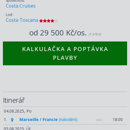
Společnost:
Costa Cruises
Loď:
Costa Toscana
od
29 500 Kč/os.
(1 219 €)
KALKULAČKA A POPTÁVKA
PLAVBY
Itinerář
04.08.2025,
Po
1.
Marseille / Francie
(nalodění)
--:--
18:00
05.08.2025,
Út