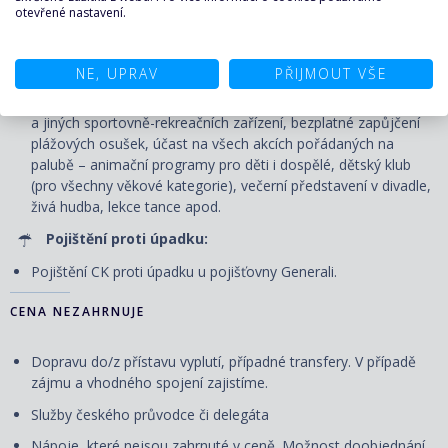
otevřené nastavení.
Nápoje pouze v bufetové restauraci: voda, káva, čaj u snídaně
a u svačiny v odpoledních hodinách, u oběda a večeře voda.
Zábava na palubě:
NE, UPRAV
PŘIJMOUT VŠE
Volné využití veřejných prostor - bazénu, vířivek, fitness centra
a jiných sportovně-rekreačních zařízení, bezplatné zapůjčení
plážových osušek, účast na všech akcích pořádaných na
palubě – animační programy pro děti i dospělé, dětský klub
(pro všechny věkové kategorie), večerní představení v divadle,
živá hudba, lekce tance apod.
Pojištění proti úpadku:
Pojištění CK proti úpadku u pojišťovny Generali.
CENA NEZAHRNUJE
Dopravu do/z přístavu vyplutí, případné transfery. V případě
zájmu a vhodného spojení zajistíme.
Služby českého průvodce či delegáta
Nápoje, které nejsou zahrnuté v ceně. Možnost doobjednání