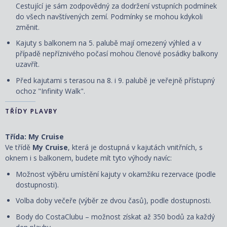
Cestující je sám zodpovědný za dodržení vstupních podmínek
do všech navštívených zemí. Podmínky se mohou kdykoli
změnit.
Kajuty s balkonem na 5. palubě mají omezený výhled a v
případě nepříznivého počasí mohou členové posádky balkony
uzavřít.
Před kajutami s terasou na 8. i 9. palubě je veřejně přístupný
ochoz "Infinity Walk".
TŘÍDY PLAVBY
Třída: My Cruise
Ve třídě
My Cruise
, která je dostupná v kajutách vnitřních, s
oknem i s balkonem, budete mít tyto výhody navíc:
Možnost výběru umístění kajuty v okamžiku rezervace (podle
dostupnosti).
Volba doby večeře (výběr ze dvou časů), podle dostupnosti.
Body do CostaClubu – možnost získat až 350 bodů za každý