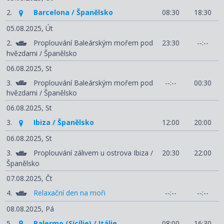
2.
Barcelona / Španělsko
08:30
18:30
05.08.2025,
Út
2.
Proplouvání Baleárským mořem pod
23:30
--:--
hvězdami / Španělsko
06.08.2025,
St
3.
Proplouvání Baleárským mořem pod
--:--
00:30
hvězdami / Španělsko
06.08.2025,
St
3.
Ibiza / Španělsko
12:00
20:00
06.08.2025,
St
3.
Proplouvání zálivem u ostrova Ibiza /
20:30
22:00
Španělsko
07.08.2025,
Čt
4.
Relaxační den na moři
--:--
--:--
08.08.2025,
Pá
5.
Palermo (Sicílie) / Itálie
08:00
16:30