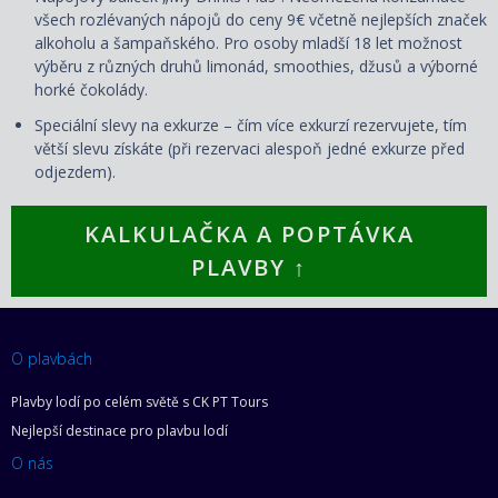
všech rozlévaných nápojů do ceny 9€ včetně nejlepších značek
alkoholu a šampaňského. Pro osoby mladší 18 let možnost
výběru z různých druhů limonád, smoothies, džusů a výborné
horké čokolády.
Speciální slevy na exkurze – čím více exkurzí rezervujete, tím
větší slevu získáte (při rezervaci alespoň jedné exkurze před
odjezdem).
KALKULAČKA A POPTÁVKA
PLAVBY ↑
O plavbách
Plavby lodí po celém světě s CK PT Tours
Nejlepší destinace pro plavbu lodí
O nás