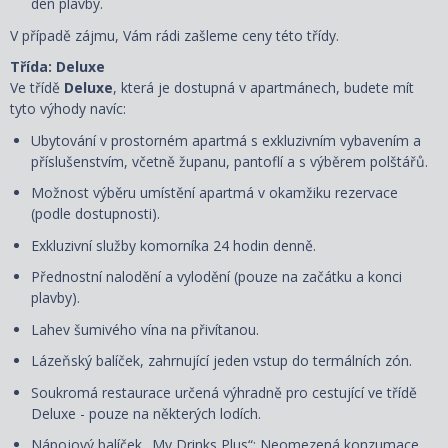
den plavby.
V případě zájmu, Vám rádi zašleme ceny této třídy.
Třída: Deluxe
Ve třídě
Deluxe
, která je dostupná
v apartmánech, budete mít
tyto výhody navíc:
Ubytování v prostorném apartmá s exkluzivním vybavením a
příslušenstvím, včetně županu, pantoflí a s
výběrem polštářů
.
Možnost výběru umístění apartmá v okamžiku rezervace
(podle dostupnosti).
Exkluzivní služby komorníka 24 hodin denně.
Přednostní nalodění a vylodění (pouze na začátku a konci
plavby).
Lahev šumivého vína na přivítanou.
Lázeňský balíček, zahrnující jeden vstup do termálních zón.
Soukromá restaurace určená výhradně pro cestující ve třídě
Deluxe - pouze na některých lodích.
Nápojový balíček „My Drinks Plus“: Neomezená konzumace