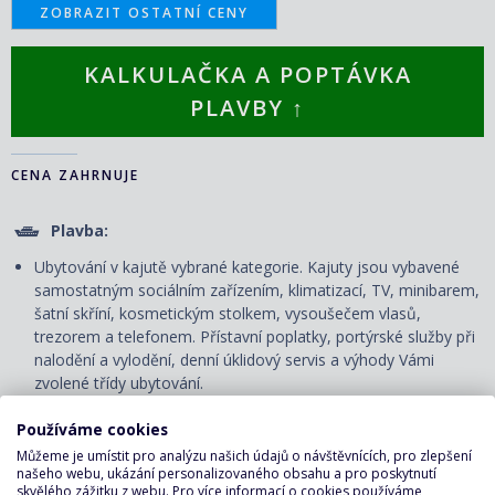
ZOBRAZIT OSTATNÍ CENY
KALKULAČKA A POPTÁVKA
PLAVBY ↑
CENA ZAHRNUJE
Plavba:
Ubytování v kajutě vybrané kategorie. Kajuty jsou vybavené
samostatným sociálním zařízením, klimatizací, TV, minibarem,
šatní skříní, kosmetickým stolkem, vysoušečem vlasů,
trezorem a telefonem. P
řístavní poplatky, portýrské služby při
nalodění a vylodění, denní úklidový servis
a výhody Vámi
zvolené třídy ubytování.
Strava na palubě:
Používáme cookies
Plná penze - snídaně, obědy a večeře v servírované či
Můžeme je umístit pro analýzu našich údajů o návštěvnících, pro zlepšení
našeho webu, ukázání personalizovaného obsahu a pro poskytnutí
bufetové restauraci.
skvělého zážitku z webu. Pro více informací o cookies používáme