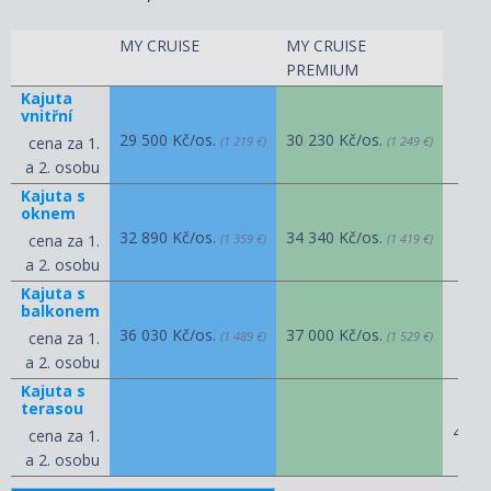
MY CRUISE
MY CRUISE
PREMIUM
Kajuta
vnitřní
29 500 Kč/os.
30 230 Kč/os.
cena za 1.
(1 219 €)
(1 249 €)
a 2. osobu
Kajuta s
oknem
32 890 Kč/os.
34 340 Kč/os.
cena za 1.
(1 359 €)
(1 419 €)
a 2. osobu
Kajuta s
balkonem
36 030 Kč/os.
37 000 Kč/os.
cena za 1.
(1 489 €)
(1 529 €)
a 2. osobu
Kajuta s
terasou
40 8
cena za 1.
a 2. osobu