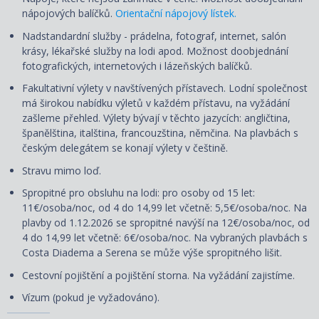
nápojových balíčků.
Orientační nápojový lístek.
Nadstandardní služby - prádelna, fotograf, internet, salón
krásy, lékařské služby na lodi apod. Možnost doobjednání
fotografických, internetových i lázeňských balíčků.
Fakultativní výlety v navštívených přístavech. Lodní společnost
má širokou nabídku výletů v každém přístavu, na vyžádání
zašleme přehled. Výlety
bývají
v těchto jazycích: angličtina,
španělština, italština, francouzština, němčina. Na plavbách s
českým delegátem se konají výlety v češtině.
Stravu mimo loď.
Spropitné pro obsluhu na lodi: pro osoby od 15 let:
11€/osoba/noc, od 4 do 14,99 let včetně: 5,5€/osoba/noc. Na
plavby od 1.12.2026 se spropitné navýší na 12€/osoba/noc, od
4 do 14,99 let včetně: 6€/osoba/noc. Na vybraných plavbách s
Costa Diadema a Serena se může výše spropitného lišit.
Cestovní
pojištění
a
pojištění storna. Na vyžádání zajistíme.
Vízum (pokud je vyžadováno).