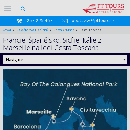
257 225 467
poptavky@pttours.cz
Úvod
Najděte svoji loď snů
Costa Cruises
Costa Toscana
Francie, Španělsko, Sicílie, Itálie z
Marseille na lodi Costa Toscana