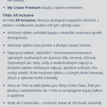
den plavby.
My Cruise Premium
: kajuty s lepším umístěním.
Třída: All Inclusive
Ve třídě
All Inclusive
, která je dostupná v kajutách vnitřních, s
oknem i s balkonem, budete mít tyto výhody navíc:
Možnost výběru umístění kajuty
v okamžiku rezervace
(podle
dostupnosti).
Možnost výběru mezi prvním a druhým časem večeře.
Nápojový balíček „MyDrinks“: Neomezená konzumace
vybraných rozlévaných vín (šumivá, bílá, červená, růžová),
čepovaných piv, kávy, vody a nealkoholických nápojů a
širokého výběru míchaných nápojů, aperitivů a lihovin. Pro
osoby mladší 18 let možnost výběru z různých druhů limonád,
džusů a výborné horké čokolády.
Sleva až 10% na další plavbu pro členy Costa Clubu. Platí pro
plavby s uskutečněním do 1 roku a na kategorie kajuty balkon
či apartmá.
Body do CostaClubu – možnost získat až 350 bodů za každý