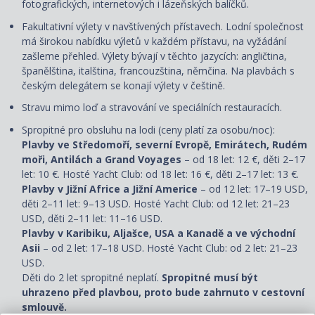
fotografických, internetových i lázeňských balíčků.
Fakultativní výlety v navštívených přístavech. Lodní společnost
má širokou nabídku výletů v každém přístavu, na vyžádání
zašleme přehled. Výlety bývají v těchto jazycích: angličtina,
španělština, italština, francouzština, němčina. Na plavbách s
českým delegátem se konají výlety v češtině.
Stravu mimo loď a stravování ve speciálních restauracích.
Spropitné pro obsluhu na lodi (ceny platí za osobu/noc):
Plavby ve Středomoří, severní Evropě, Emirátech, Rudém
moři, Antilách a Grand Voyages
– od 18 let: 12 €, děti 2–17
let: 10 €. Hosté Yacht Club: od 18 let: 16 €, děti 2–17 let: 13 €.
Plavby v Jižní Africe a Jižní Americe
– od 12 let: 17–19 USD,
děti 2–11 let: 9–13 USD. Hosté Yacht Club: od 12 let: 21–23
USD, děti 2–11 let: 11–16 USD.
Plavby v Karibiku, Aljašce, USA a Kanadě a ve východní
Asii
– od 2 let: 17–18 USD. Hosté Yacht Club: od 2 let: 21–23
USD.
Děti do 2 let spropitné neplatí.
Spropitné musí být
uhrazeno před plavbou, proto bude zahrnuto v cestovní
smlouvě.