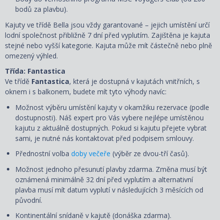
bodů za plavbu).
Kajuty ve třídě Bella jsou vždy garantované – jejich umístění určí
lodní společnost přibližně 7 dní před vyplutím. Zajištěna je kajuta
stejné nebo vyšší kategorie. Kajuta může mít částečně nebo plně
omezený výhled.
Třída: Fantastica
Ve třídě
Fantastica
, která je dostupná v kajutách vnitřních, s
oknem i s balkonem, budete mít tyto výhody navíc:
Možnost výběru umístění kajuty v okamžiku rezervace (podle
dostupnosti). Náš expert pro Vás vybere nejlépe umístěnou
kajutu z aktuálně dostupných. Pokud si kajutu přejete vybrat
sami, je nutné nás kontaktovat před podpisem smlouvy.
Přednostní volba
doby večeře
(výběr ze dvou-tří časů).
Možnost jednoho přesunutí plavby zdarma. Změna musí být
oznámená minimálně 32 dní před vyplutím a alternativní
plavba musí mít datum vyplutí v následujících 3 měsících od
původní.
Kontinentální snídaně v kajutě (donáška zdarma).