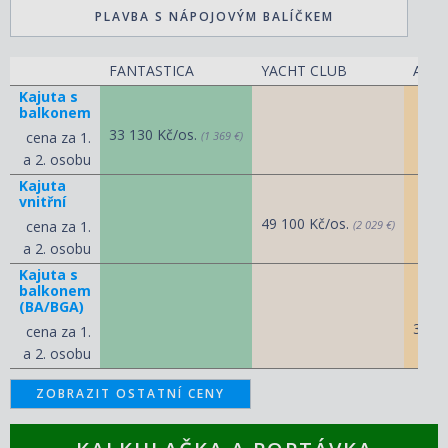
PLAVBA S NÁPOJOVÝM BALÍČKEM
FANTASTICA
YACHT CLUB
AUR
Kajuta s
balkonem
33 130 Kč/os.
cena za 1.
(1 369 €)
a 2. osobu
Kajuta
vnitřní
49 100 Kč/os.
cena za 1.
(2 029 €)
a 2. osobu
Kajuta s
balkonem
(BA/BGA)
37 0
cena za 1.
a 2. osobu
ZOBRAZIT OSTATNÍ CENY