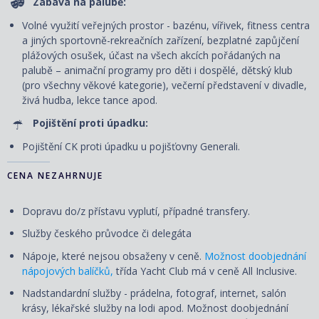
Zábava na palubě:
Volné využití veřejných prostor - bazénu, vířivek, fitness centra
a jiných sportovně-rekreačních zařízení, bezplatné zapůjčení
plážových osušek, účast na všech akcích pořádaných na
palubě – animační programy pro děti i dospělé, dětský klub
(pro všechny věkové kategorie), večerní představení v divadle,
živá hudba, lekce tance apod.
Pojištění proti úpadku:
Pojištění CK proti úpadku u pojišťovny Generali.
CENA NEZAHRNUJE
Dopravu do/z přístavu vyplutí, případné transfery.
Služby českého průvodce či delegáta
Nápoje, které nejsou obsaženy v ceně.
Možnost doobjednání
nápojových balíčků,
třída Yacht Club má v ceně All Inclusive.
Nadstandardní služby - prádelna, fotograf, internet, salón
krásy, lékařské služby na lodi apod. Možnost doobjednání