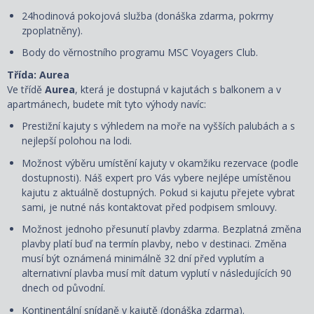
24hodinová pokojová služba (donáška zdarma, pokrmy
zpoplatněny).
Body do věrnostního programu MSC Voyagers Club.
Třída: Aurea
Ve třídě
Aurea
, která je dostupná v kajutách s balkonem a v
apartmánech, budete mít tyto výhody navíc:
Prestižní kajuty s výhledem na moře na vyšších palubách a s
nejlepší polohou na lodi.
Možnost výběru umístění kajuty v okamžiku rezervace (podle
dostupnosti). Náš expert pro Vás vybere nejlépe umístěnou
kajutu z aktuálně dostupných. Pokud si kajutu přejete vybrat
sami, je nutné nás kontaktovat před podpisem smlouvy.
Možnost jednoho přesunutí plavby zdarma. Bezplatná změna
plavby platí buď na termín plavby, nebo v destinaci. Změna
musí být oznámená minimálně 32 dní před vyplutím a
alternativní plavba musí mít datum vyplutí v následujících 90
dnech od původní.
Kontinentální snídaně v kajutě (donáška zdarma).