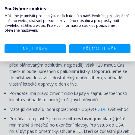
Cestovní pojištění a pojištění storna. Na vyžádání zajistíme.
Používáme cookies
Vízum (pokud je vyžadováno).
Můžeme je umístit pro analýzu našich údajů o návštěvnících, pro zlepšení
našeho webu, ukázání personalizovaného obsahu a pro poskytnutí
skvělého zážitku z webu. Pro více informací o cookies používáme
UPOZORNĚNÍ
otevřené nastavení.
Ceny jsou pohyblivé a uvedená cena je pouze orientační.
NE, UPRAV
PŘIJMOUT VŠE
Aktuální cena bude určena v okamžiku nezávazné rezervace.
Nalodění (check-in) první den plavby se uzavírá několik hodin
před plánovaným odplutím, nejpozději však 120 minut. Čas
check-in bude upřesněn s palubními lístky. Doporučujeme se
do přístavu dostavit s dostatečným předstihem, v případě
vlastní letecké dopravy o den dříve.
Pořadatel má právo změnit číslo kajuty v zájmu bezpečnosti
klienta v případě technických či jiných důvodů.
Máte již členství u lodní společnosti? Objevte
ZDE
svět výhod.
Pro účast na plavbě je nutné mít
cestovní pas
platný ještě
minimálně 6 měsíců po ukončení plavby. Pro vstup do USA
musí být pas biometrický. Občané EU, kteří se zúčastní plaveb