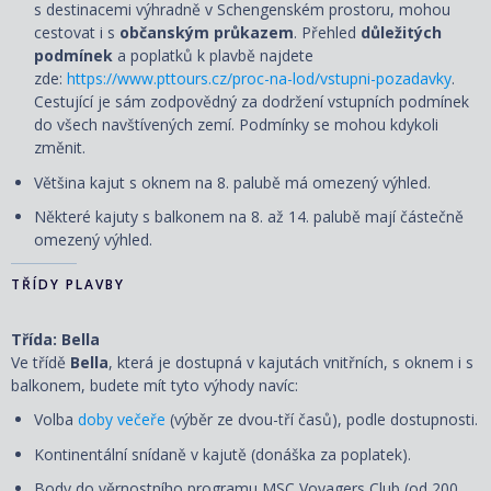
s destinacemi výhradně v Schengenském prostoru, mohou
cestovat i s
občanským průkazem
. Přehled
důležitých
podmínek
a poplatků k plavbě najdete
zde:
https://www.pttours.cz/proc-na-lod/vstupni-pozadavky
.
Cestující je sám zodpovědný za dodržení vstupních podmínek
do všech navštívených zemí. Podmínky se mohou kdykoli
změnit.
Většina kajut s oknem na 8. palubě má omezený výhled.
Některé kajuty s balkonem na 8. až 14. palubě mají částečně
omezený výhled.
TŘÍDY PLAVBY
Třída: Bella
Ve třídě
Bella
, která je dostupná v kajutách vnitřních, s oknem i s
balkonem, budete mít tyto výhody navíc:
Volba
doby večeře
(výběr ze dvou-tří časů), podle dostupnosti.
Kontinentální snídaně v kajutě (donáška za poplatek).
Body do věrnostního programu MSC Voyagers Club (od 200