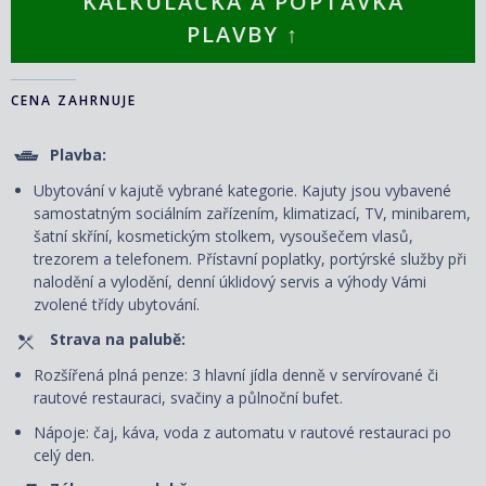
KALKULAČKA A POPTÁVKA
PLAVBY ↑
CENA ZAHRNUJE
Plavba:
Ubytování v kajutě vybrané kategorie. Kajuty jsou vybavené
samostatným sociálním zařízením, klimatizací, TV, minibarem,
šatní skříní, kosmetickým stolkem, vysoušečem vlasů,
trezorem a telefonem. P
řístavní poplatky, portýrské služby při
nalodění a vylodění, denní úklidový servis
a výhody Vámi
zvolené třídy ubytování.
Strava na palubě:
Rozšířená plná penze: 3 hlavní jídla denně v servírované či
rautové restauraci, svačiny a půlnoční bufet.
Nápoje: čaj, káva, voda z automatu v rautové restauraci po
celý den.