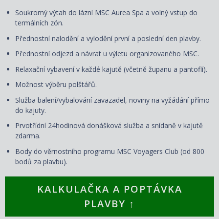
Soukromý výtah do lázní MSC Aurea Spa a volný vstup do
termálních zón.
Přednostní nalodění a vylodění první a poslední den plavby.
Přednostní odjezd a návrat u výletu organizovaného MSC.
Relaxační vybavení v každé kajutě (včetně županu a pantoflí).
Možnost výběru polštářů.
Služba balení/vybalování zavazadel, noviny na vyžádání přímo
do kajuty.
Prvotřídní 24hodinová donášková služba a snídaně v kajutě
zdarma.
Body do věrnostního programu MSC Voyagers Club (od 800
bodů za plavbu).
KALKULAČKA A POPTÁVKA
PLAVBY ↑