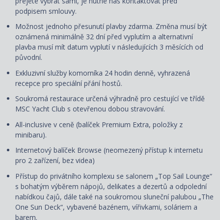
přejete vybrat sami, je nutné nás kontaktovat před
podpisem smlouvy.
Možnost jednoho přesunutí plavby zdarma. Změna musí být
oznámená minimálně 32 dní před vyplutím a alternativní
plavba musí mít datum vyplutí v následujících 3 měsících od
původní.
Exkluzivní služby komorníka 24 hodin denně, vyhrazená
recepce pro speciální přání hostů.
Soukromá restaurace určená výhradně pro cestující ve třídě
MSC Yacht Club s otevřenou dobou stravování.
All-inclusive v ceně (balíček Premium Extra, položky z
minibaru).
Internetový balíček Browse (neomezený přístup k internetu
pro 2 zařízení, bez videa)
Přístup do privátního komplexu se salonem „Top Sail Lounge“
s bohatým výběrem nápojů, delikates a dezertů a odpolední
nabídkou čajů, dále také na soukromou sluneční palubou „The
One Sun Deck“, vybavené bazénem, vířivkami, soláriem a
barem.