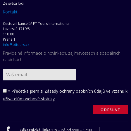
Ze světa lodí
Kontakt
Cestovní kancelář PT Tours International
Lazarská 1719/5
110 00
Praha 1
info@pttours.cz
Pravidelné informace o novinkách, zajímavostech a speciálních
nabídkách.
* Přečetl/a jsem si
Zásady ochrany osobních údajů ve vztahu k
uživatelům webové stránky
Zákaznická linka:
Po – Pá od 9:00 – 17:00