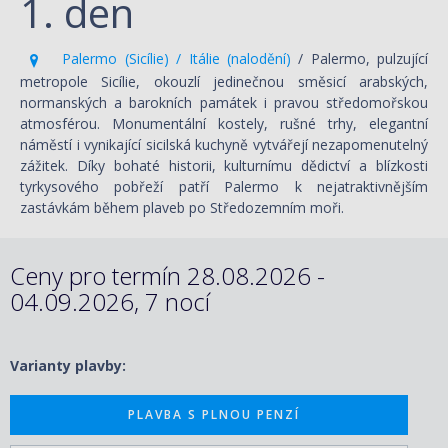
1. den
Palermo (Sicílie) / Itálie (nalodění)
/ Palermo, pulzující
metropole Sicílie, okouzlí jedinečnou směsicí arabských,
normanských a barokních památek i pravou středomořskou
atmosférou. Monumentální kostely, rušné trhy, elegantní
náměstí i vynikající sicilská kuchyně vytvářejí nezapomenutelný
zážitek. Díky bohaté historii, kulturnímu dědictví a blízkosti
tyrkysového pobřeží patří Palermo k nejatraktivnějším
zastávkám během plaveb po Středozemním moři.
Ceny pro termín 28.08.2026 -
04.09.2026, 7 nocí
Varianty plavby:
PLAVBA S PLNOU PENZÍ