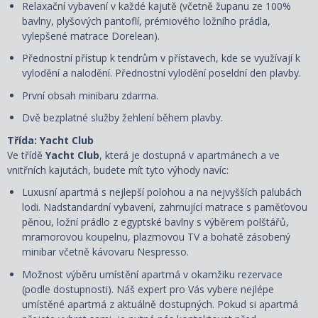
Relaxační vybavení v každé kajutě (včetně županu ze 100%
bavlny, plyšových pantoflí, prémiového ložního prádla,
vylepšené matrace Dorelean).
Přednostní přístup k tendrům v přístavech, kde se využívají k
vylodění a nalodění. Přednostní vylodění poseldní den plavby.
První obsah minibaru zdarma.
Dvě bezplatné služby žehlení během plavby.
Třída: Yacht Club
Ve třídě
Yacht Club
, která je dostupná v apartmánech a ve
vnitřních kajutách, budete mít tyto výhody navíc:
Luxusní apartmá s nejlepší polohou a na nejvyšších palubách
lodi. Nadstandardní vybavení, zahrnující matrace s paměťovou
pěnou, ložní prádlo z egyptské bavlny s výběrem polštářů,
mramorovou koupelnu, plazmovou TV a bohatě zásobený
minibar včetně kávovaru Nespresso.
Možnost výběru umístění apartmá v okamžiku rezervace
(podle dostupnosti). Náš expert pro Vás vybere nejlépe
umístěné apartmá z aktuálně dostupných. Pokud si apartmá