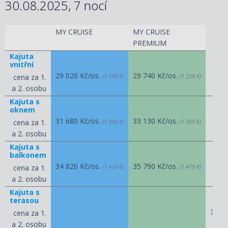
30.08.2025, 7 nocí
MY CRUISE
MY CRUISE
PREMIUM
Kajuta
vnitřní
29 020 Kč/os.
29 740 Kč/os.
cena za 1.
(1 199 €)
(1 229 €)
a 2. osobu
Kajuta s
oknem
31 680 Kč/os.
33 130 Kč/os.
cena za 1.
(1 309 €)
(1 369 €)
a 2. osobu
Kajuta s
balkonem
34 820 Kč/os.
35 790 Kč/os.
cena za 1.
(1 439 €)
(1 479 €)
a 2. osobu
Kajuta s
terasou
39 4
cena za 1.
a 2. osobu