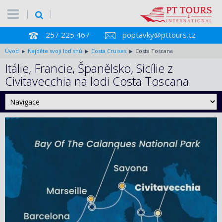
257 225 467
poptavky@pttours.cz
Úvod
Najděte svoji loď snů
Costa Cruises
Costa Toscana
Itálie, Francie, Španělsko, Sicílie z
Civitavecchia na lodi Costa Toscana