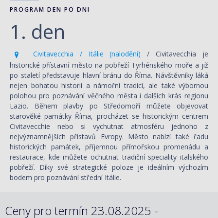
PROGRAM DEN PO DNI
1. den
Civitavecchia / Itálie (nalodění)
/ Civitavecchia je
historické přístavní město na pobřeží Tyrhénského moře a již
po staletí představuje hlavní bránu do Říma. Návštěvníky láká
nejen bohatou historií a námořní tradicí, ale také výbornou
polohou pro poznávání věčného města i dalších krás regionu
Lazio. Během plavby po Středomoří můžete objevovat
starověké památky Říma, procházet se historickým centrem
Civitavecchie nebo si vychutnat atmosféru jednoho z
nejvýznamnějších přístavů Evropy. Město nabízí také řadu
historických památek, příjemnou přímořskou promenádu a
restaurace, kde můžete ochutnat tradiční speciality italského
pobřeží. Díky své strategické poloze je ideálním výchozím
bodem pro poznávání střední Itálie.
Ceny pro termín 23.08.2025 -