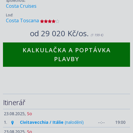
Společnost:
Costa Cruises
Loď:
Costa Toscana
od
29 020 Kč/os.
(1 199 €)
KALKULAČKA A POPTÁVKA
PLAVBY
Itinerář
23.08.2025,
So
1.
Civitavecchia / Itálie
(nalodění)
--:--
19:00
23.08.2025,
So