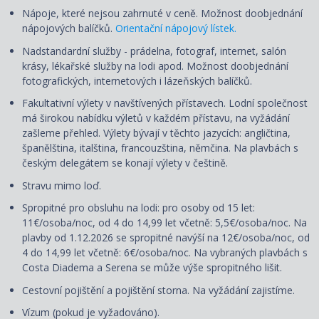
Nápoje, které nejsou zahrnuté v ceně. Možnost doobjednání
nápojových balíčků.
Orientační nápojový lístek.
Nadstandardní služby - prádelna, fotograf, internet, salón
krásy, lékařské služby na lodi apod. Možnost doobjednání
fotografických, internetových i lázeňských balíčků.
Fakultativní výlety v navštívených přístavech. Lodní společnost
má širokou nabídku výletů v každém přístavu, na vyžádání
zašleme přehled. Výlety
bývají
v těchto jazycích: angličtina,
španělština, italština, francouzština, němčina. Na plavbách s
českým delegátem se konají výlety v češtině.
Stravu mimo loď.
Spropitné pro obsluhu na lodi: pro osoby od 15 let:
11€/osoba/noc, od 4 do 14,99 let včetně: 5,5€/osoba/noc. Na
plavby od 1.12.2026 se spropitné navýší na 12€/osoba/noc, od
4 do 14,99 let včetně: 6€/osoba/noc. Na vybraných plavbách s
Costa Diadema a Serena se může výše spropitného lišit.
Cestovní
pojištění
a
pojištění storna. Na vyžádání zajistíme.
Vízum (pokud je vyžadováno).