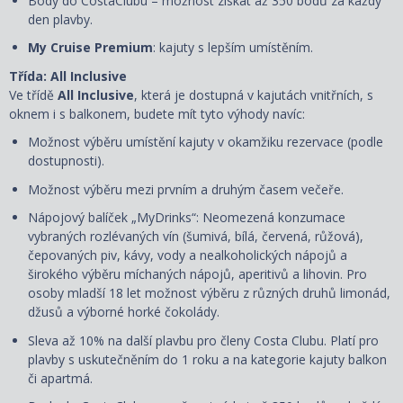
Body do CostaClubu – možnost získat až 350 bodů za každý
den plavby.
My Cruise Premium
: kajuty s lepším umístěním.
Třída: All Inclusive
Ve třídě
All Inclusive
, která je dostupná v kajutách vnitřních, s
oknem i s balkonem, budete mít tyto výhody navíc:
Možnost výběru umístění kajuty
v okamžiku rezervace
(podle
dostupnosti).
Možnost výběru mezi prvním a druhým časem večeře.
Nápojový balíček „MyDrinks“: Neomezená konzumace
vybraných rozlévaných vín (šumivá, bílá, červená, růžová),
čepovaných piv, kávy, vody a nealkoholických nápojů a
širokého výběru míchaných nápojů, aperitivů a lihovin. Pro
osoby mladší 18 let možnost výběru z různých druhů limonád,
džusů a výborné horké čokolády.
Sleva až 10% na další plavbu pro členy Costa Clubu. Platí pro
plavby s uskutečněním do 1 roku a na kategorie kajuty balkon
či apartmá.