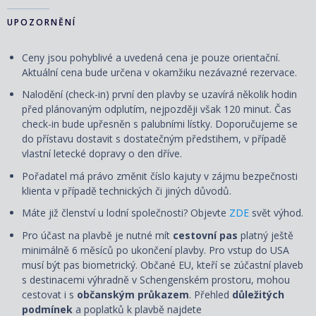
UPOZORNĚNÍ
Ceny jsou pohyblivé a uvedená cena je pouze orientační.
Aktuální cena bude určena v okamžiku nezávazné rezervace.
Nalodění (check-in) první den plavby se uzavírá několik hodin
před plánovaným odplutím, nejpozději však 120 minut. Čas
check-in bude upřesněn s palubními lístky. Doporučujeme se
do přístavu dostavit s dostatečným předstihem, v případě
vlastní letecké dopravy o den dříve.
Pořadatel má právo změnit číslo kajuty v zájmu bezpečnosti
klienta v případě technických či jiných důvodů.
Máte již členství u lodní společnosti? Objevte
ZDE
svět výhod.
Pro účast na plavbě je nutné mít
cestovní pas
platný ještě
minimálně 6 měsíců po ukončení plavby. Pro vstup do USA
musí být pas biometrický. Občané EU, kteří se zúčastní plaveb
s destinacemi výhradně v Schengenském prostoru, mohou
cestovat i s
občanským průkazem
. Přehled
důležitých
podmínek
a poplatků k plavbě najdete