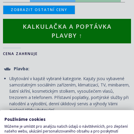
ZOBRAZIT OSTATNÍ CENY
KALKULAČKA A POPTÁVKA
PLAVBY ↑
CENA ZAHRNUJE
Plavba:
Ubytování v kajutě vybrané kategorie. Kajuty jsou vybavené
samostatným sociálním zařízením, klimatizací, TV, minibarem,
šatní skříní, kosmetickým stolkem, vysoušečem vlasů,
trezorem a telefonem. P
řístavní poplatky, portýrské služby při
nalodění a vylodění, denní úklidový servis
a výhody Vámi
zvolené třídy ubytování.
Používáme cookies
Strava na palubě:
Můžeme je umístit pro analýzu našich údajů o návštěvnících, pro zlepšení
Plná penze - snídaně, obědy a večeře v servírované či
našeho webu, ukázání personalizovaného obsahu a pro poskytnutí