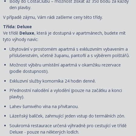
Body do CostaClubu – možnost získat až 350 bodů za každý
den plavby.
V případě zájmu, Vám rádi zašleme ceny této třídy.
Třída: Deluxe
Ve třídě
Deluxe
, která je dostupná
v apartmánech, budete mít
tyto výhody navíc:
Ubytování v prostorném apartmá s exkluzivním vybavením a
příslušenstvím, včetně županu, pantoflí a s
výběrem polštářů
.
Možnost výběru umístění apartmá v okamžiku rezervace
(podle dostupnosti).
Exkluzivní služby komorníka 24 hodin denně.
Přednostní nalodění a vylodění (pouze na začátku a konci
plavby).
Lahev šumivého vína na přivítanou.
Lázeňský balíček, zahrnující jeden vstup do termálních zón.
Soukromá restaurace určená výhradně pro cestující ve třídě
Deluxe - pouze na některých lodích.