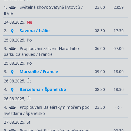
1.
Světelná show: Svatyně kytovců /
23:00
23:59
Itálie
24.08.2025,
Ne
2.
Savona / Itálie
08:30
17:30
25.08.2025,
Po
3.
Proplouvání zálivem Národního
06:00
07:00
parku Calanques / Francie
25.08.2025,
Po
3.
Marseille / Francie
09:00
18:00
26.08.2025,
Út
4.
Barcelona / Španělsko
08:30
18:30
26.08.2025,
Út
4.
Proplouvání Baleárským mořem pod
23:30
--:--
hvězdami / Španělsko
27.08.2025,
St
5.
Proplouvání Baleárským mořem pod
--:--
00:30