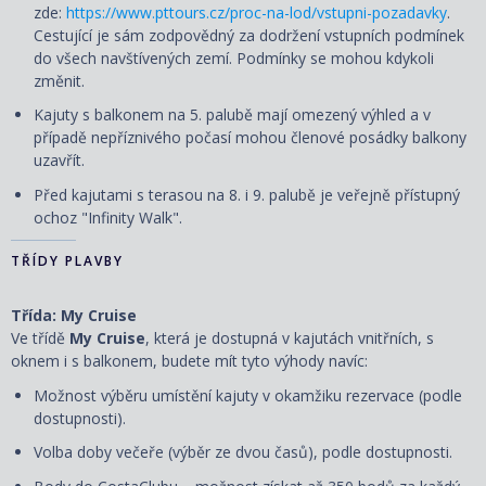
zde:
https://www.pttours.cz/proc-na-lod/vstupni-pozadavky
.
Cestující je sám zodpovědný za dodržení vstupních podmínek
do všech navštívených zemí. Podmínky se mohou kdykoli
změnit.
Kajuty s balkonem na 5. palubě mají omezený výhled a v
případě nepříznivého počasí mohou členové posádky balkony
uzavřít.
Před kajutami s terasou na 8. i 9. palubě je veřejně přístupný
ochoz "Infinity Walk".
TŘÍDY PLAVBY
Třída: My Cruise
Ve třídě
My Cruise
, která je dostupná v kajutách vnitřních, s
oknem i s balkonem, budete mít tyto výhody navíc:
Možnost výběru umístění kajuty v okamžiku rezervace (podle
dostupnosti).
Volba doby večeře (výběr ze dvou časů), podle dostupnosti.