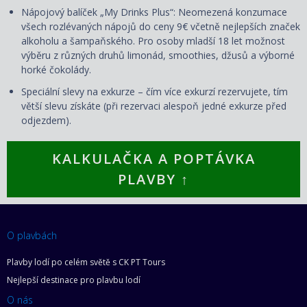
Nápojový balíček „My Drinks Plus“: Neomezená konzumace
všech rozlévaných nápojů do ceny 9€ včetně nejlepších značek
alkoholu a šampaňského. Pro osoby mladší 18 let možnost
výběru z různých druhů limonád, smoothies, džusů a výborné
horké čokolády.
Speciální slevy na exkurze – čím více exkurzí rezervujete, tím
větší slevu získáte (při rezervaci alespoň jedné exkurze před
odjezdem).
KALKULAČKA A POPTÁVKA
PLAVBY ↑
O plavbách
Plavby lodí po celém světě s CK PT Tours
Nejlepší destinace pro plavbu lodí
O nás