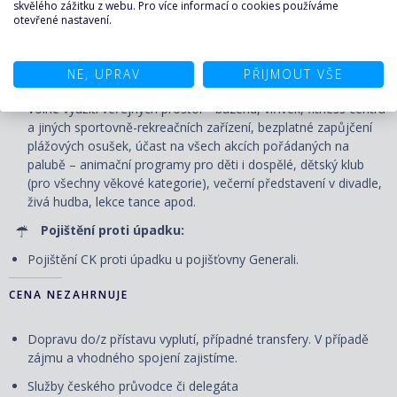
bufetové restauraci.
skvělého zážitku z webu. Pro více informací o cookies používáme
otevřené nastavení.
Nápoje pouze v bufetové restauraci: voda, káva, čaj u snídaně
a u svačiny v odpoledních hodinách, u oběda a večeře voda.
NE, UPRAV
PŘIJMOUT VŠE
Zábava na palubě:
Volné využití veřejných prostor - bazénu, vířivek, fitness centra
a jiných sportovně-rekreačních zařízení, bezplatné zapůjčení
plážových osušek, účast na všech akcích pořádaných na
palubě – animační programy pro děti i dospělé, dětský klub
(pro všechny věkové kategorie), večerní představení v divadle,
živá hudba, lekce tance apod.
Pojištění proti úpadku:
Pojištění CK proti úpadku u pojišťovny Generali.
CENA NEZAHRNUJE
Dopravu do/z přístavu vyplutí, případné transfery. V případě
zájmu a vhodného spojení zajistíme.
Služby českého průvodce či delegáta