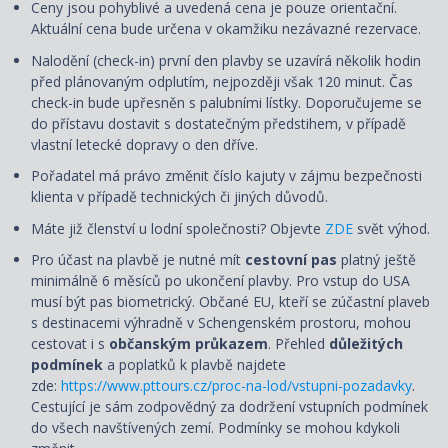
Ceny jsou pohyblivé a uvedená cena je pouze orientační.
Aktuální cena bude určena v okamžiku nezávazné rezervace.
Nalodění (check-in) první den plavby se uzavírá několik hodin
před plánovaným odplutím, nejpozději však 120 minut. Čas
check-in bude upřesněn s palubními lístky. Doporučujeme se
do přístavu dostavit s dostatečným předstihem, v případě
vlastní letecké dopravy o den dříve.
Pořadatel má právo změnit číslo kajuty v zájmu bezpečnosti
klienta v případě technických či jiných důvodů.
Máte již členství u lodní společnosti? Objevte
ZDE
svět výhod.
Pro účast na plavbě je nutné mít
cestovní pas
platný ještě
minimálně 6 měsíců po ukončení plavby. Pro vstup do USA
musí být pas biometrický. Občané EU, kteří se zúčastní plaveb
s destinacemi výhradně v Schengenském prostoru, mohou
cestovat i s
občanským průkazem
. Přehled
důležitých
podmínek
a poplatků k plavbě najdete
zde:
https://www.pttours.cz/proc-na-lod/vstupni-pozadavky
.
Cestující je sám zodpovědný za dodržení vstupních podmínek
do všech navštívených zemí. Podmínky se mohou kdykoli