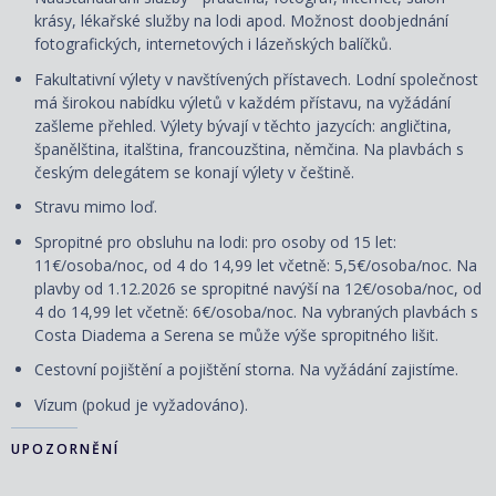
krásy, lékařské služby na lodi apod. Možnost doobjednání
fotografických, internetových i lázeňských balíčků.
Fakultativní výlety v navštívených přístavech. Lodní společnost
má širokou nabídku výletů v každém přístavu, na vyžádání
zašleme přehled. Výlety
bývají
v těchto jazycích: angličtina,
španělština, italština, francouzština, němčina. Na plavbách s
českým delegátem se konají výlety v češtině.
Stravu mimo loď.
Spropitné pro obsluhu na lodi: pro osoby od 15 let:
11€/osoba/noc, od 4 do 14,99 let včetně: 5,5€/osoba/noc. Na
plavby od 1.12.2026 se spropitné navýší na 12€/osoba/noc, od
4 do 14,99 let včetně: 6€/osoba/noc. Na vybraných plavbách s
Costa Diadema a Serena se může výše spropitného lišit.
Cestovní
pojištění
a
pojištění storna. Na vyžádání zajistíme.
Vízum (pokud je vyžadováno).
UPOZORNĚNÍ