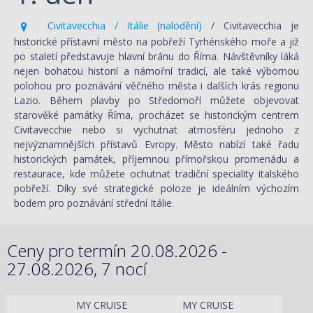
Civitavecchia / Itálie (nalodění)
/ Civitavecchia je
historické přístavní město na pobřeží Tyrhénského moře a již
po staletí představuje hlavní bránu do Říma. Návštěvníky láká
nejen bohatou historií a námořní tradicí, ale také výbornou
polohou pro poznávání věčného města i dalších krás regionu
Lazio. Během plavby po Středomoří můžete objevovat
starověké památky Říma, procházet se historickým centrem
Civitavecchie nebo si vychutnat atmosféru jednoho z
nejvýznamnějších přístavů Evropy. Město nabízí také řadu
historických památek, příjemnou přímořskou promenádu a
restaurace, kde můžete ochutnat tradiční speciality italského
pobřeží. Díky své strategické poloze je ideálním výchozím
bodem pro poznávání střední Itálie.
Ceny pro termín 20.08.2026 -
27.08.2026, 7 nocí
MY CRUISE
MY CRUISE