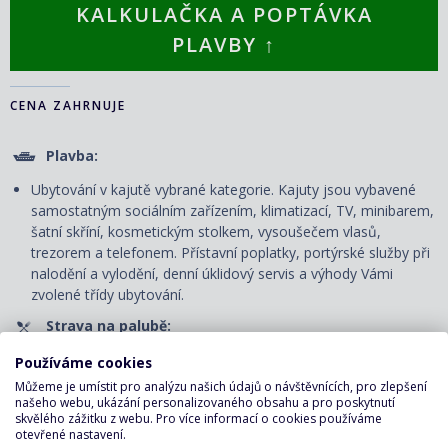
KALKULAČKA A POPTÁVKA
PLAVBY ↑
CENA ZAHRNUJE
Plavba:
Ubytování v kajutě vybrané kategorie. Kajuty jsou vybavené
samostatným sociálním zařízením, klimatizací, TV, minibarem,
šatní skříní, kosmetickým stolkem, vysoušečem vlasů,
trezorem a telefonem. P
řístavní poplatky, portýrské služby při
nalodění a vylodění, denní úklidový servis
a výhody Vámi
zvolené třídy ubytování.
Strava na palubě:
Plná penze - snídaně, obědy a večeře v servírované či
Používáme cookies
bufetové restauraci.
Můžeme je umístit pro analýzu našich údajů o návštěvnících, pro zlepšení
našeho webu, ukázání personalizovaného obsahu a pro poskytnutí
Nápoje pouze v bufetové restauraci: voda, káva, čaj u snídaně
skvělého zážitku z webu. Pro více informací o cookies používáme
a u svačiny v odpoledních hodinách, u oběda a večeře voda.
otevřené nastavení.