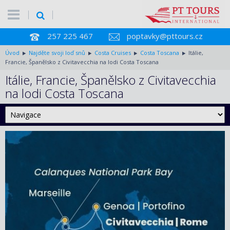
257 225 467
poptavky@pttours.cz
Úvod
Najděte svoji loď snů
Costa Cruises
Costa Toscana
Itálie,
Francie, Španělsko z Civitavecchia na lodi Costa Toscana
Itálie, Francie, Španělsko z Civitavecchia
na lodi Costa Toscana