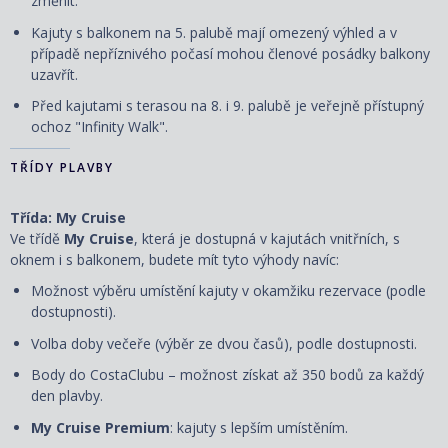
změnit.
Kajuty s balkonem na 5. palubě mají omezený výhled a v
případě nepříznivého počasí mohou členové posádky balkony
uzavřít.
Před kajutami s terasou na 8. i 9. palubě je veřejně přístupný
ochoz "Infinity Walk".
TŘÍDY PLAVBY
Třída: My Cruise
Ve třídě
My Cruise
, která je dostupná v kajutách vnitřních, s
oknem i s balkonem, budete mít tyto výhody navíc:
Možnost výběru umístění kajuty v okamžiku rezervace (podle
dostupnosti).
Volba doby večeře (výběr ze dvou časů), podle dostupnosti.
Body do CostaClubu – možnost získat až 350 bodů za každý
den plavby.
My Cruise Premium
: kajuty s lepším umístěním.