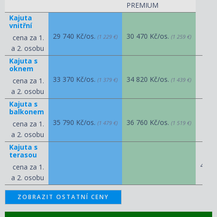
PREMIUM
Kajuta
vnitřní
29 740 Kč/os.
30 470 Kč/os.
cena za 1.
(1 229 €)
(1 259 €)
a 2. osobu
Kajuta s
oknem
33 370 Kč/os.
34 820 Kč/os.
cena za 1.
(1 379 €)
(1 439 €)
a 2. osobu
Kajuta s
balkonem
35 790 Kč/os.
36 760 Kč/os.
cena za 1.
(1 479 €)
(1 519 €)
a 2. osobu
Kajuta s
terasou
40 3
cena za 1.
a 2. osobu
ZOBRAZIT OSTATNÍ CENY