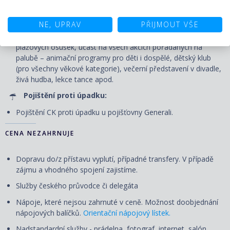
Zábava na palubě:
NE, UPRAV
PŘIJMOUT VŠE
Volné využití veřejných prostor - bazénu, vířivek, fitness centra
a jiných sportovně-rekreačních zařízení, bezplatné zapůjčení
plážových osušek, účast na všech akcích pořádaných na
palubě – animační programy pro děti i dospělé, dětský klub
(pro všechny věkové kategorie), večerní představení v divadle,
živá hudba, lekce tance apod.
Pojištění proti úpadku:
Pojištění CK proti úpadku u pojišťovny Generali.
CENA NEZAHRNUJE
Dopravu do/z přístavu vyplutí, případné transfery. V případě
zájmu a vhodného spojení zajistíme.
Služby českého průvodce či delegáta
Nápoje, které nejsou zahrnuté v ceně. Možnost doobjednání
nápojových balíčků.
Orientační nápojový lístek.
Nadstandardní služby - prádelna, fotograf, internet, salón