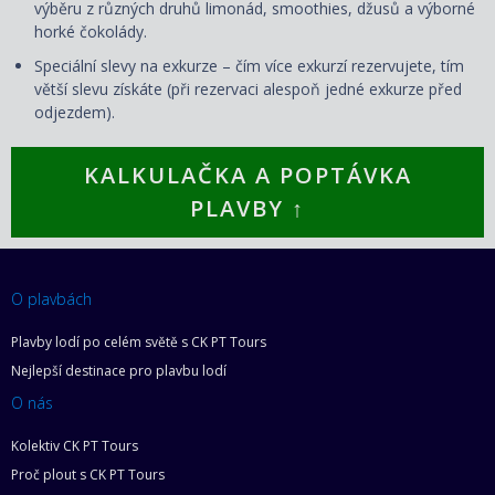
výběru z různých druhů limonád, smoothies, džusů a výborné
horké čokolády.
Speciální slevy na exkurze – čím více exkurzí rezervujete, tím
větší slevu získáte (při rezervaci alespoň jedné exkurze před
odjezdem).
KALKULAČKA A POPTÁVKA
PLAVBY ↑
O plavbách
Plavby lodí po celém světě s CK PT Tours
Nejlepší destinace pro plavbu lodí
O nás
Kolektiv CK PT Tours
Proč plout s CK PT Tours