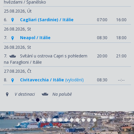
hvězdami / Španělsko
25.08.2026,
Út
6.
Cagliari (Sardinie) / Itálie
07:00
16:00
26.08.2026,
St
7.
Neapol / Itálie
08:30
18:00
26.08.2026,
St
7.
Svítání u ostrova Capri s pohledem
20:00
21:00
na Faraglioni / Itálie
27.08.2026,
Čt
8.
Civitavecchia / Itálie
(vylodění)
08:30
--:--
V destinaci
Na palubě