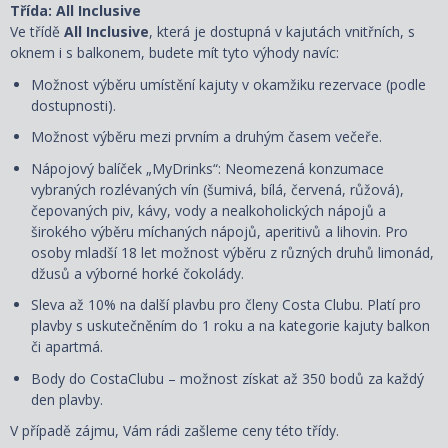
Třída: All Inclusive
Ve třídě
All Inclusive
, která je dostupná v kajutách vnitřních, s
oknem i s balkonem, budete mít tyto výhody navíc:
Možnost výběru umístění kajuty
v okamžiku rezervace
(podle
dostupnosti).
Možnost výběru mezi prvním a druhým časem večeře.
Nápojový balíček „MyDrinks“: Neomezená konzumace
vybraných rozlévaných vín (šumivá, bílá, červená, růžová),
čepovaných piv, kávy, vody a nealkoholických nápojů a
širokého výběru míchaných nápojů, aperitivů a lihovin. Pro
osoby mladší 18 let možnost výběru z různých druhů limonád,
džusů a výborné horké čokolády.
Sleva až 10% na další plavbu pro členy Costa Clubu. Platí pro
plavby s uskutečněním do 1 roku a na kategorie kajuty balkon
či apartmá.
Body do CostaClubu – možnost získat až 350 bodů za každý
den plavby.
V případě zájmu, Vám rádi zašleme ceny této třídy.