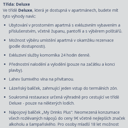
Třída: Deluxe
Ve třídě
Deluxe
, která je dostupná
v apartmánech, budete mít
tyto výhody navíc:
Ubytování v prostorném apartmá s exkluzivním vybavením a
příslušenstvím, včetně županu, pantoflí a s
výběrem polštářů
.
Možnost výběru umístění apartmá v okamžiku rezervace
(podle dostupnosti).
Exkluzivní služby komorníka 24 hodin denně.
Přednostní nalodění a vylodění (pouze na začátku a konci
plavby).
Lahev šumivého vína na přivítanou.
Lázeňský balíček, zahrnující jeden vstup do termálních zón.
Soukromá restaurace určená výhradně pro cestující ve třídě
Deluxe - pouze na některých lodích.
Nápojový balíček „My Drinks Plus“: Neomezená konzumace
všech rozlévaných nápojů do ceny 9€ včetně nejlepších značek
alkoholu a šampaňského. Pro osoby mladší 18 let možnost