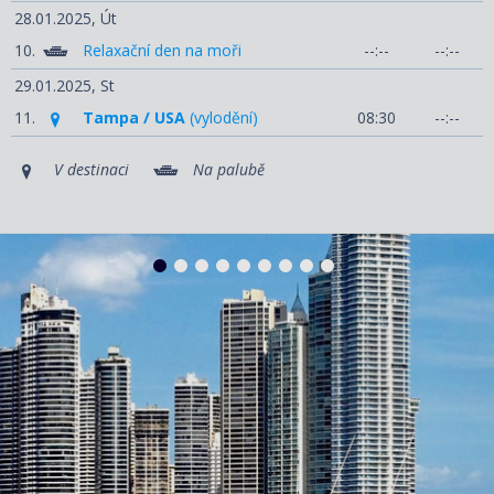
28.01.2025,
Út
10.
Relaxační den na moři
--:--
--:--
29.01.2025,
St
11.
Tampa / USA
(vylodění)
08:30
--:--
V destinaci
Na palubě