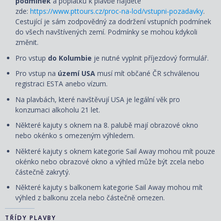
podmínek
a poplatků k plavbě najdete
zde:
https://www.pttours.cz/proc-na-lod/vstupni-pozadavky
.
Cestující je sám zodpovědný za dodržení vstupních podmínek
do všech navštívených zemí. Podmínky se mohou kdykoli
změnit.
Pro vstup
do Kolumbie
je nutné vyplnit příjezdový formulář.
Pro vstup na
území USA
musí mít občané ČR schválenou
registraci ESTA anebo vízum.
Na plavbách, které navštěvují USA je legální věk pro
konzumaci alkoholu 21 let.
Některé kajuty s oknem na 8. palubě mají obrazové okno
nebo okénko s omezeným výhledem.
Některé kajuty s oknem kategorie Sail Away mohou mít pouze
okénko nebo obrazové okno a výhled může být zcela nebo
částečně zakrytý.
Některé kajuty s balkonem kategorie Sail Away mohou mít
výhled z balkonu zcela nebo částečně omezen.
TŘÍDY PLAVBY