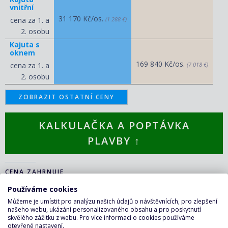
vnitřní
31 170 Kč/os.
cena za 1. a
(1 288 €)
2. osobu
Kajuta s
oknem
169 840 Kč/os.
cena za 1. a
(7 018 €)
2. osobu
ZOBRAZIT OSTATNÍ CENY
KALKULAČKA A POPTÁVKA
PLAVBY ↑
CENA ZAHRNUJE
Používáme cookies
Plavba:
Můžeme je umístit pro analýzu našich údajů o návštěvnících, pro zlepšení
našeho webu, ukázání personalizovaného obsahu a pro poskytnutí
Ubytování v kajutě vybrané kategorie. Kajuty jsou vybavené
skvělého zážitku z webu. Pro více informací o cookies používáme
samostatným sociálním zařízením, klimatizací, TV, minibarem,
otevřené nastavení.