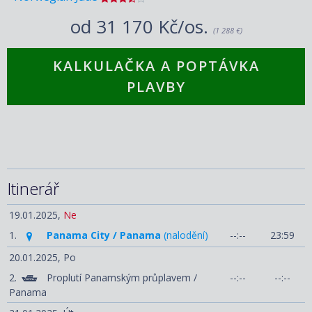
od
31 170 Kč/os.
(1 288 €)
KALKULAČKA A POPTÁVKA
PLAVBY
Itinerář
19.01.2025,
Ne
1.
Panama City / Panama
(nalodění)
--:--
23:59
20.01.2025,
Po
2.
Proplutí Panamským průplavem /
--:--
--:--
Panama