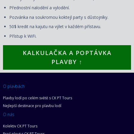
Přednostní nalodění a vylodění.
Pozvánka na soukromou koktejl party s důstojníky.
50$ kredit na kajutu na výlet v každém přístavu.
Přístup k WiFi.
KALKULAČKA A POPTÁVKA
PLAVBY ↑
O plavbách
Plavby lodí po celém světě s CK PT Tours
Nejlepší destinace pro plavbu lodí
O nás
Kolektiv CK PT Tours
Proč plout s CK PT Tours