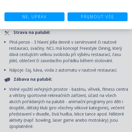
šatní skříní, kosmetickým stolkem, vysoušečem vlasů,
trezorem a telefonem. P
řístavní poplatky, portýrské služby při
NE, UPRAV
PŘIJMOUT VŠE
nalodění a vylodění, denní úklidový servis
a výhody Vámi
zvolené třídy ubytování.
Strava na palubě:
Plná penze - 3 hlavní jídla denně v servírované či rautové
restauraci, svačiny. NCL má koncept Freestyle Dining
, který
dává cestujícím velkou svobodu při výběru restaurací, času
jídel, oblečení či zasedacího pořádku během stolování.
Nápoje: čaj, káva, voda z automatu v rautové restauraci.
Zábava na palubě:
Volné využití veřejných prostor - bazénu, vířivek, fitness centra
a většiny sportovně-rekreačních zařízení, účast na všech
akcích pořádaných na palubě - animační programy pro děti i
dospělé, dětský klub (pro všechny věkové kategorie), večerní
představení v divadle, živá hudba, lekce tance apod. Některé
aktivity (např. bowling, laser game anebo motokáry) jsou
zpoplatněné.