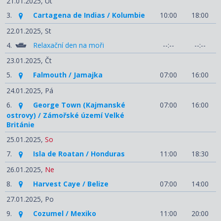
21.01.2025,
Út
3.
Cartagena de Indias / Kolumbie
10:00
18:00
22.01.2025,
St
4.
Relaxační den na moři
--:--
--:--
23.01.2025,
Čt
5.
Falmouth / Jamajka
07:00
16:00
24.01.2025,
Pá
6.
George Town (Kajmanské
07:00
16:00
ostrovy) / Zámořské území Velké
Británie
25.01.2025,
So
7.
Isla de Roatan / Honduras
11:00
18:30
26.01.2025,
Ne
8.
Harvest Caye / Belize
07:00
14:00
27.01.2025,
Po
9.
Cozumel / Mexiko
11:00
20:00