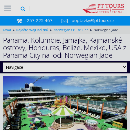
257 225 467
poptavky@pttours.cz
Úvod
Najděte svoji loď snů
Norwegian Cruise Line
Norwegian Jade
Panama, Kolumbie, Jamajka, Kajmanské
ostrovy, Honduras, Belize, Mexiko, USA z
Panama City na lodi Norwegian Jade