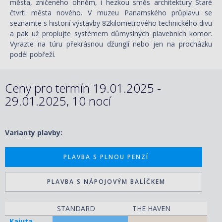
města, zničeného ohněm, i hezkou směs architektury Staré
čtvrti města nového. V muzeu Panamského průplavu se
seznamte s historií výstavby 82kilometrového technického divu
a pak už proplujte systémem důmyslných plavebních komor.
Vyrazte na túru překrásnou džunglí nebo jen na procházku
podél pobřeží.
Ceny pro termín 19.01.2025 -
29.01.2025, 10 nocí
Varianty plavby:
PLAVBA S PLNOU PENZÍ
PLAVBA S NÁPOJOVÝM BALÍČKEM
STANDARD
THE HAVEN
Kajuta