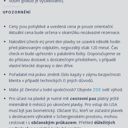
Vízum (pokud je vyžadováno).
UPOZORNĚNÍ
Ceny jsou pohyblivé a uvedená cena je pouze orientační.
Aktuální cena bude určena v okamžiku nezávazné rezervace.
Nalodění (check-in) první den plavby se uzavírá několik hodin
před plánovaným odplutím, nejpozději však 120 minut. Čas
check-in bude upřesněn s palubními lístky. Doporučujeme se
do přístavu dostavit s dostatečným předstihem, v případě
vlastní letecké dopravy o den dříve.
Pořadatel má právo změnit číslo kajuty v zájmu bezpečnosti
klienta v případě technických či jiných důvodů.
Máte již členství u lodní společnosti? Objevte
ZDE
svět výhod.
Pro účast na plavbě je nutné mít
cestovní pas
platný ještě
minimálně 6 měsíců po ukončení plavby. Pro vstup do USA
musí být pas biometrický. Občané EU, kteří se zúčastní plaveb
s destinacemi výhradně v Schengenském prostoru, mohou
cestovat i s
občanským průkazem
. Přehled
důležitých