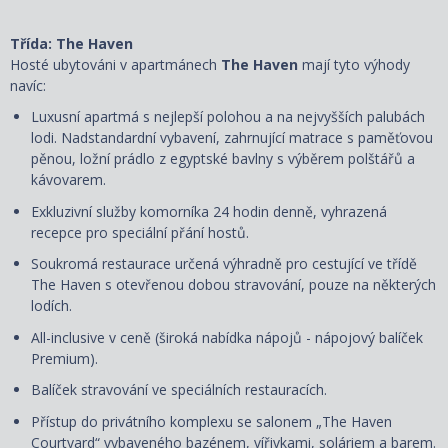
Třída: The Haven
Hosté ubytováni v apartmánech
The Haven
mají tyto výhody
navíc:
Luxusní apartmá s nejlepší polohou a na nejvyšších palubách
lodi. Nadstandardní vybavení, zahrnující matrace s paměťovou
pěnou, ložní prádlo z egyptské bavlny s výběrem polštářů a
kávovarem.
Exkluzivní služby komorníka 24 hodin denně, vyhrazená
recepce pro speciální přání hostů.
Soukromá restaurace určená výhradně pro cestující ve třídě
The Haven s otevřenou dobou stravování, pouze na některých
lodích.
All-inclusive v ceně (široká nabídka nápojů - nápojový balíček
Premium).
Balíček stravování ve speciálních restauracích.
Přístup do privátního komplexu se salonem „The Haven
Courtyard“ vybaveného bazénem, vířivkami, soláriem a barem.