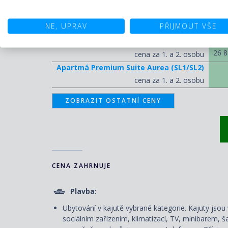
PLAVBA S PLNOU PENZÍ
NE, UPRAV
PŘIJMOUT VŠE
FAN
Kajuta s balkonem
26 8
cena za 1. a 2. osobu
Apartmá Premium Suite Aurea (SL1/SL2)
cena za 1. a 2. osobu
ZOBRAZIT OSTATNÍ CENY
CENA ZAHRNUJE
Plavba:
Ubytování v kajutě vybrané kategorie. Kajuty js
sociálním zařízením, klimatizací, TV, minibarem, š