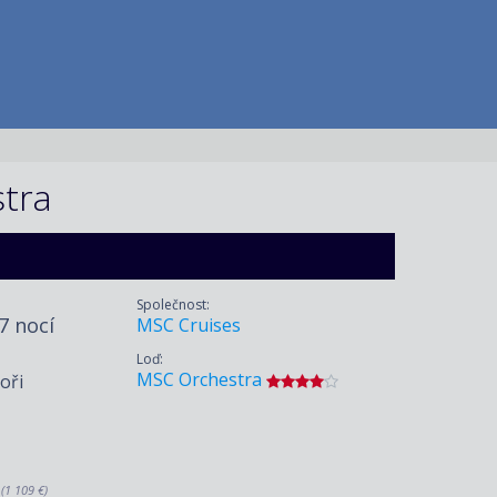
stra
Společnost:
 7 nocí
MSC Cruises
Loď:
MSC Orchestra
oři
.
(1 109 €)