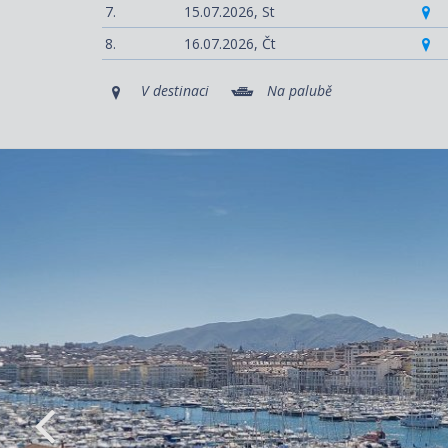
7.
15.07.2026,
St
8.
16.07.2026,
Čt
V destinaci
Na palubě