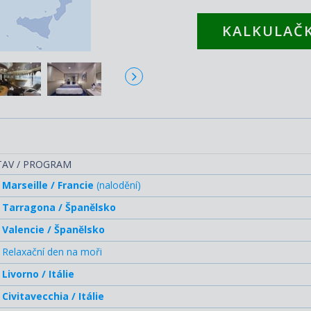
KALKULAČK
TAV / PROGRAM
Marseille / Francie
(nalodění)
Tarragona / Španělsko
Valencie / Španělsko
Relaxační den na moři
Livorno / Itálie
Civitavecchia / Itálie