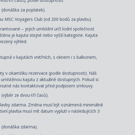
vou-tří časů), podle dostupnosti.
ě (donáška za poplatek).
u MSC Voyagers Club (od 200 bodů za plavbu).
arantované – jejich umístění určí lodní společnost
ištěna je kajuta stejné nebo vyšší kategorie. Kajuta
ezený výhled.
ostupná v kajutách vnitřních, s oknem i s balkonem,
ty v okamžiku rezervace (podle dostupnosti). Náš
e umístěnou kajutu z aktuálně dostupných. Pokud si
je nutné nás kontaktovat před podpisem smlouvy.
e
(výběr ze dvou-tří časů).
plavby zdarma. Změna musí být oznámená minimálně
tivní plavba musí mít datum vyplutí v následujících 3
ě (donáška zdarma).