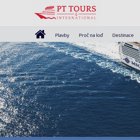
Plavby
Proč na loď
Destinace