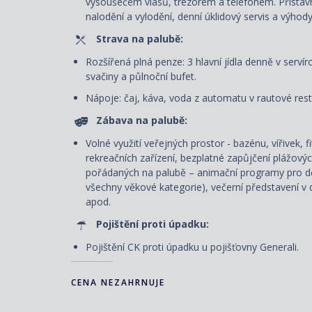
vysoušečem vlasů, trezorem a telefonem. P
řístav
nalodění a vylodění, denní úklidový servis
a výhody
Strava na palubě:
Rozšířená plná penze: 3 hlavní jídla denně v servír
svačiny a půlnoční bufet.
Nápoje: čaj, káva, voda z automatu v rautové rest
Zábava na palubě:
Volné využití veřejných prostor - bazénu, vířivek, 
rekreačních zařízení, bezplatné zapůjčení plážový
pořádaných na palubě – animační programy pro dět
všechny věkové kategorie), večerní představení v d
apod.
Pojištění proti úpadku:
Pojištění CK proti úpadku u pojišťovny Generali.
CENA NEZAHRNUJE