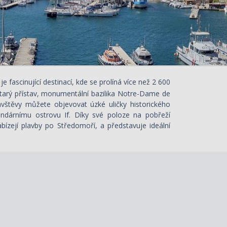
je fascinující destinací, kde se prolíná více než 2 600
Starý přístav, monumentální bazilika Notre-Dame de
ávštěvy můžete objevovat úzké uličky historického
endárnímu ostrovu If. Díky své poloze na pobřeží
bízejí plavby po Středomoří, a představuje ideální