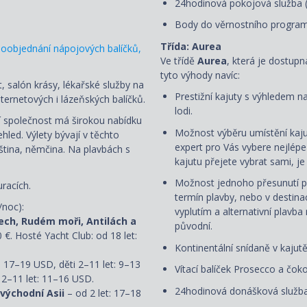
24hodinová pokojová služba 
Body do věrnostního progra
Třída: Aurea
oobjednání nápojových balíčků,
Ve třídě
Aurea
, která je dostup
tyto výhody navíc:
, salón krásy, lékařské služby na
Prestižní kajuty s výhledem n
ternetových i lázeňských balíčků.
lodi.
ní společnost má širokou nabídku
Možnost výběru umístění kaju
led. Výlety bývají v těchto
expert pro Vás vybere nejlép
uzština, němčina. Na plavbách s
kajutu přejete vybrat sami, 
Možnost jednoho přesunutí p
racích.
termín plavby, nebo v destin
/noc):
vyplutím a alternativní plavba
ech, Rudém moři, Antilách a
původní.
0 €. Hosté Yacht Club: od 18 let:
Kontinentální snídaně v kajut
: 17–19 USD, děti 2–11 let: 9–13
Vítací balíček Prosecco a čoko
 2–11 let: 11–16 USD.
24hodinová donášková služba
 východní Asii
– od 2 let: 17–18