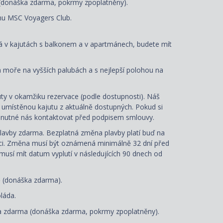
(donáška zdarma, pokrmy zpoplatněny).
mu MSC Voyagers Club.
ná v kajutách s balkonem a v apartmánech, budete mít
a moře na vyšších palubách a s nejlepší polohou na
ty v okamžiku rezervace (podle dostupnosti). Náš
e umístěnou kajutu z aktuálně dostupných. Pokud si
je nutné nás kontaktovat před podpisem smlouvy.
lavby zdarma. Bezplatná změna plavby platí buď na
aci. Změna musí být oznámená minimálně 32 dní před
 musí mít datum vyplutí v následujících 90 dnech od
ě (donáška zdarma).
láda.
 zdarma (donáška zdarma, pokrmy zpoplatněny).