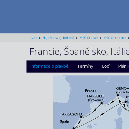
Úvod
Najděte svoji loď snů
MSC Cruises
MSC Orchestra
Francie, Španělsko, Itál
Informace o plavbě
Termíny
Loď
Plán 