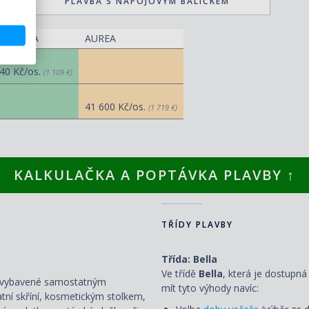
PLAVBA S NÁPOJOVÝM BALÍČKEM
TASTICA
AUREA
40 Kč/os.
(1 109 €)
41 600 Kč/os.
(1 719 €)
KALKULAČKA A POPTÁVKA PLAVBY ↑
TŘÍDY PLAVBY
Třída: Bella
Ve třídě
Bella
, která je dostupná
ou vybavené samostatným
mít tyto výhody navíc:
atní skříní, kosmetickým stolkem,