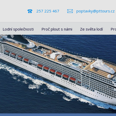
257 225 467
poptavky@pttours.cz
Lodní společnosti
Proč plout s námi
Ze světa lodí
Pr