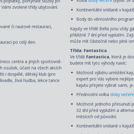
Volba
doby večeře
(výběr ze d
ní poplatky, portýrské služby při
 Vámi zvolené třídy ubytování.
Kontinentální snídaně v kajut
Body do věrnostního program
ované či rautové restauraci,
Kajuty ve třídě Bella jsou vždy g
přibližně 7 dní před vyplutím. Zaj
může mít částečně nebo plně om
auraci po celý den.
Třída: Fantastica
Ve třídě
Fantastica
, která je d
fitness centra a jiných sportovně-
budete mít tyto výhody navíc:
ch osušek, účast na všech akcích
Možnost výběru umístění kaju
i i dospělé, dětský klub (pro
expert pro Vás vybere nejlép
ivadle, živá hudba, lekce tance
kajutu přejete vybrat sami, 
Přednostní volba
doby večeř
Možnost jednoho přesunutí 
32 dní před vyplutím a alterna
měsících od původní.
Kontinentální snídaně v kajut