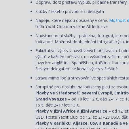
Dopravu do/z přístavu vyplutí, případné transfery.
Služby českého průvodce či delegáta
Nápoje, které nejsou obsaženy v ceně.
Možnost d
třída Yacht Club má v ceně All Inclusive.
Nadstandardní služby - prádelna, fotograf, internet
lodi apod. Možnost doobjednání fotografických, in
Fakultativní výlety v navštívených přístavech. Lod
výletů v každém přístavu, na vyžádání zašleme přeh
jazycích: angličtina, španělština, italština, franco
českým delegátem se konají výlety v češtině.
Stravu mimo loď a stravování ve speciálních restau
Spropitné pro obsluhu na lodi (ceny platí za osobu
Plavby ve Středomoří, severní Evropě, Emirát
Grand Voyages
– od 18 let: 12 €, děti 2–17 let: 1
16 €, děti 2–17 let: 13 €.
Plavby v Jižní Africe a Jižní Americe
– od 12 let
USD. Hosté Yacht Club: od 12 let: 21–23 USD, děti
Plavby v Karibiku, Aljašce, USA a Kanadě a ve