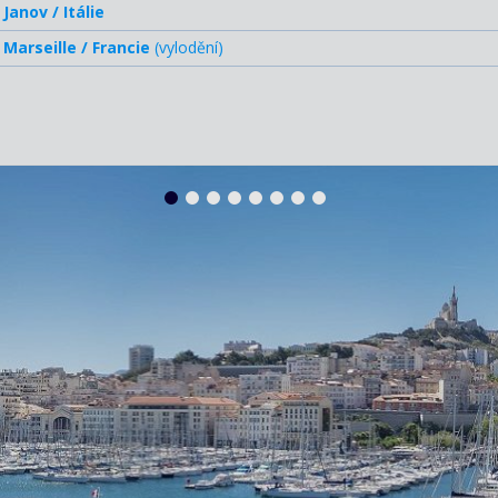
Janov / Itálie
Marseille / Francie
(vylodění)