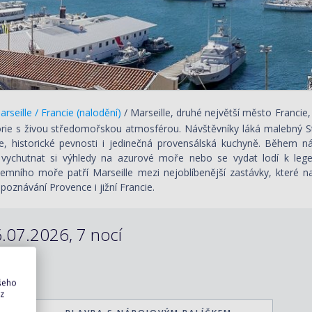
rseille / Francie (nalodění)
/ Marseille, druhé největší město Francie, 
torie s živou středomořskou atmosférou. Návštěvníky láká malebný 
e, historické pevnosti i jedinečná provensálská kuchyně. Během n
 vychutnat si výhledy na azurové moře nebo se vydat lodí k leg
emního moře patří Marseille mezi nejoblíbenější zastávky, které na
poznávání Provence i jižní Francie.
.07.2026, 7 nocí
ašeho
 z