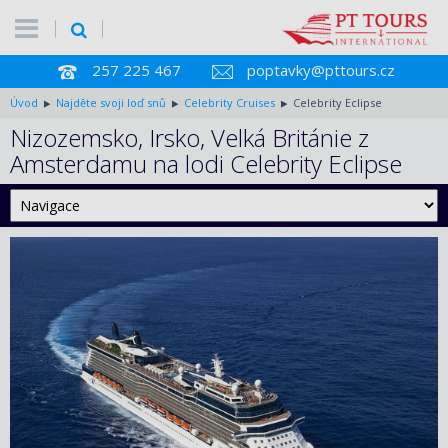
257 225 467
poptavky@pttours.cz
Úvod
Najděte svoji loď snů
Celebrity Cruises
Celebrity Eclipse
Nizozemsko, Irsko, Velká Británie z
Amsterdamu na lodi Celebrity Eclipse