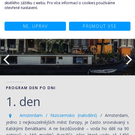
skvělého zážitku z webu. Pro více informací o cookies používáme
otevřené nastavení.
NE, UPRAV
PŘIJMOUT VŠE
PROGRAM DEN PO DNI
1. den
Amsterdam / Nizozemsko (nalodění)
/ Amsterdam,
jedno z nejkouzelnějších měst Evropy, je často srovnávaný s
italskými Benátkami. A ne bezdůvodně – voda ho dělí na 90
ostrovů a 160 grachtů (kanálů), přes které vede až 1400