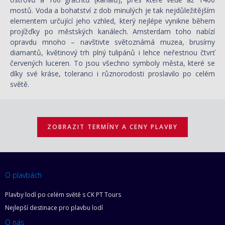
mostů. Voda a bohatství z dob minulých je tak nejdůležitějším
elementem určující jeho vzhled, který nejlépe vynikne během
projížďky po městských kanálech. Amsterdam toho nabízí
opravdu mnoho – navštivte světoznámá muzea, brusírny
diamantů, květinový trh plný tulipánů i lehce neřestnou čtvrť
červených luceren. To jsou všechno symboly města, které se
díky své kráse, toleranci i různorodosti proslavilo po celém
světě.
ZOBRAZIT TERMÍNY A CENY PLAVBY
O plavbách
Plavby lodí po celém světě s CK PT Tours
Nejlepší destinace pro plavbu lodí
O nás