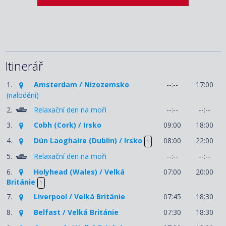
Itinerář
1.
Amsterdam / Nizozemsko
--:--
17:00
(nalodění)
2.
Relaxační den na moři
--:--
--:--
3.
Cobh (Cork) / Irsko
09:00
18:00
4.
Dún Laoghaire (Dublin) / Irsko
08:00
22:00
1
5.
Relaxační den na moři
--:--
--:--
6.
Holyhead (Wales) / Velká
07:00
20:00
Británie
1
7.
Liverpool / Velká Británie
07:45
18:30
8.
Belfast / Velká Británie
07:30
18:30