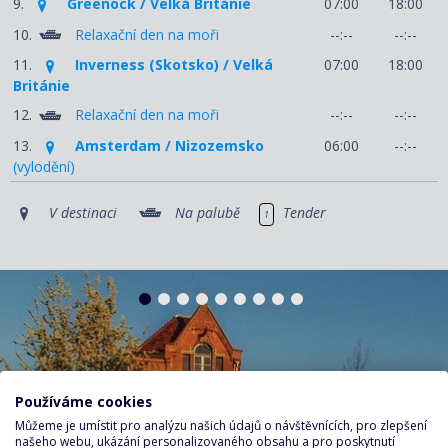
9.
Greenock / Velká Británie
07:00
18:00
10.
Relaxační den na moři
--:--
--:--
11.
Inverness (Skotsko) / Velká
07:00
18:00
Británie
12.
Relaxační den na moři
--:--
--:--
13.
Amsterdam / Nizozemsko
06:00
--:--
(vylodění)
V destinaci
Na palubě
Tender
1
Používáme cookies
Můžeme je umístit pro analýzu našich údajů o návštěvnících, pro zlepšení
našeho webu, ukázání personalizovaného obsahu a pro poskytnutí