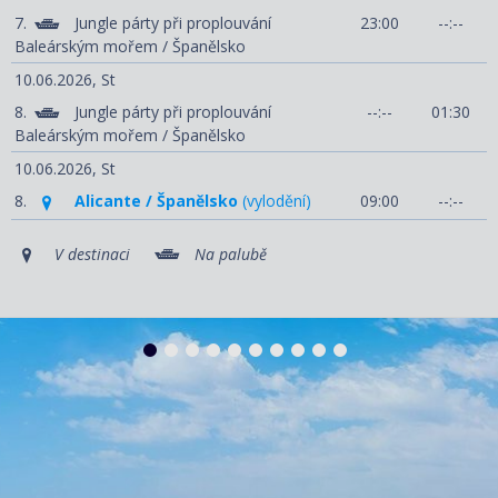
7.
Jungle párty při proplouvání
23:00
--:--
Baleárským mořem / Španělsko
10.06.2026,
St
8.
Jungle párty při proplouvání
--:--
01:30
Baleárským mořem / Španělsko
10.06.2026,
St
8.
Alicante / Španělsko
(vylodění)
09:00
--:--
V destinaci
Na palubě