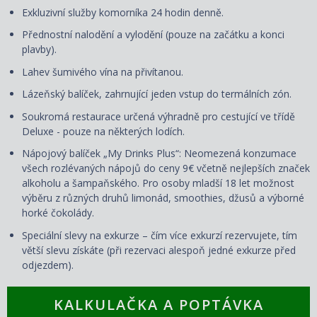
Exkluzivní služby komorníka 24 hodin denně.
Přednostní nalodění a vylodění (pouze na začátku a konci
plavby).
Lahev šumivého vína na přivítanou.
Lázeňský balíček, zahrnující jeden vstup do termálních zón.
Soukromá restaurace určená výhradně pro cestující ve třídě
Deluxe - pouze na některých lodích.
Nápojový balíček „My Drinks Plus“: Neomezená konzumace
všech rozlévaných nápojů do ceny 9€ včetně nejlepších značek
alkoholu a šampaňského. Pro osoby mladší 18 let možnost
výběru z různých druhů limonád, smoothies, džusů a výborné
horké čokolády.
Speciální slevy na exkurze – čím více exkurzí rezervujete, tím
větší slevu získáte (při rezervaci alespoň jedné exkurze před
odjezdem).
KALKULAČKA A POPTÁVKA