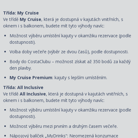
Třída: My Cruise
Ve třídě
My Cruise
, která je dostupná v kajutách vnitřních, s
oknem i s balkonem, budete mít tyto výhody navíc:
Možnost výběru umístění kajuty v okamžiku rezervace (podle
dostupnosti).
Volba doby večeře (výběr ze dvou časů), podle dostupnosti.
Body do CostaClubu – možnost získat až 350 bodů za každý
den plavby.
My Cruise Premium
: kajuty s lepším umístěním.
Třída: All Inclusive
Ve třídě
All Inclusive
, která je dostupná v kajutách vnitřních, s
oknem i s balkonem, budete mít tyto výhody navíc:
Možnost výběru umístění kajuty
v okamžiku rezervace
(podle
dostupnosti).
Možnost výběru mezi prvním a druhým časem večeře.
Nápojový balíček „MyDrinks“: Neomezená konzumace