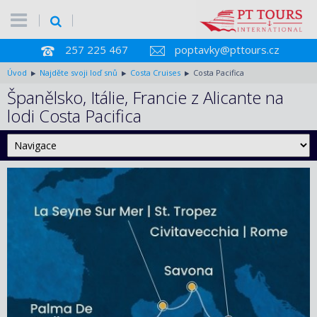
257 225 467
poptavky@pttours.cz
Úvod
Najděte svoji loď snů
Costa Cruises
Costa Pacifica
Španělsko, Itálie, Francie z Alicante na
lodi Costa Pacifica