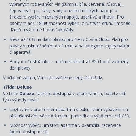
vybraných rozlévaných vín (šumivá, bílá, červená, růžová),
čepovaných piv, kávy, vody a nealkoholických nápojů a
širokého výběru míchaných nápojů, aperitivů a lihovin. Pro
osoby mladší 18 let možnost výběru z různých druhů limonád,
džusů a výborné horké čokolády.
Sleva až 10% na další plavbu pro členy Costa Clubu. Platí pro
plavby s uskutečněním do 1 roku a na kategorie kajuty balkon
či apartmá.
Body do CostaClubu – možnost získat až 350 bodů za každý
den plavby.
V případě zájmu, Vám rádi zašleme ceny této třídy.
Třída: Deluxe
Ve třídě
Deluxe
, která je dostupná
v apartmánech, budete mít
tyto výhody navíc:
Ubytování v prostorném apartmá s exkluzivním vybavením a
příslušenstvím, včetně županu, pantoflí a s
výběrem polštářů
.
Možnost výběru umístění apartmá v okamžiku rezervace
(podle dostupnosti).