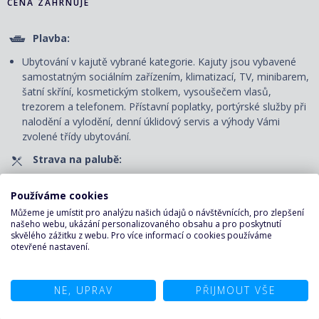
CENA ZAHRNUJE
Plavba:
Ubytování v kajutě vybrané kategorie. Kajuty jsou vybavené
samostatným sociálním zařízením, klimatizací, TV, minibarem,
šatní skříní, kosmetickým stolkem, vysoušečem vlasů,
trezorem a telefonem. P
řístavní poplatky, portýrské služby při
nalodění a vylodění, denní úklidový servis
a výhody Vámi
zvolené třídy ubytování.
Strava na palubě:
Plná penze - snídaně, obědy a večeře v servírované či
Používáme cookies
bufetové restauraci.
Můžeme je umístit pro analýzu našich údajů o návštěvnících, pro zlepšení
Nápoje pouze v bufetové restauraci: voda, káva, čaj u snídaně
našeho webu, ukázání personalizovaného obsahu a pro poskytnutí
a u svačiny v odpoledních hodinách, u oběda a večeře voda.
skvělého zážitku z webu. Pro více informací o cookies používáme
otevřené nastavení.
Zábava na palubě:
Volné využití veřejných prostor - bazénu, vířivek, fitness centra
NE, UPRAV
PŘIJMOUT VŠE
a jiných sportovně-rekreačních zařízení, bezplatné zapůjčení
plážových osušek, účast na všech akcích pořádaných na