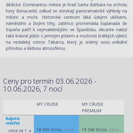
dědictví. Dominantou města je hrad Santa Bárbara na vrcholu
hory Benacantil, odkud se otevírají panoramatické výhledy na
město a moře. Historické centrum láká úzkými uličkami,
náměstími a živými trhy, zatímco promenáda Explanada de
España patří k nejmalebnějším ve Španělsku. Alicante nabízí
také krásné pláže s jemným pískem a možnost krátkých výletů
na nedaleký ostrov Tabarca, který je známý svou unikátní
přírodou a klidnou atmosférou.
Ceny pro termín 03.06.2026 -
10.06.2026, 7 nocí
MY CRUISE
MY CRUISE
PREMIUM
Kajuta
vnitřní
18 850 Kč/os.
19 340 Kč/os.
cena za 1. a
(779 €)
(799 €)