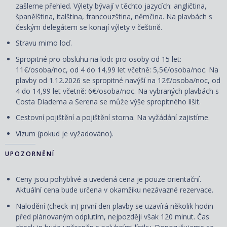
zašleme přehled. Výlety
bývají
v těchto jazycích: angličtina,
španělština, italština, francouzština, němčina. Na plavbách s
českým delegátem se konají výlety v češtině.
Stravu mimo loď.
Spropitné pro obsluhu na lodi: pro osoby od 15 let:
11€/osoba/noc, od 4 do 14,99 let včetně: 5,5€/osoba/noc. Na
plavby od 1.12.2026 se spropitné navýší na 12€/osoba/noc, od
4 do 14,99 let včetně: 6€/osoba/noc. Na vybraných plavbách s
Costa Diadema a Serena se může výše spropitného lišit.
Cestovní
pojištění
a
pojištění storna. Na vyžádání zajistíme.
Vízum (pokud je vyžadováno).
UPOZORNĚNÍ
Ceny jsou pohyblivé a uvedená cena je pouze orientační.
Aktuální cena bude určena v okamžiku nezávazné rezervace.
Nalodění (check-in) první den plavby se uzavírá několik hodin
před plánovaným odplutím, nejpozději však 120 minut. Čas