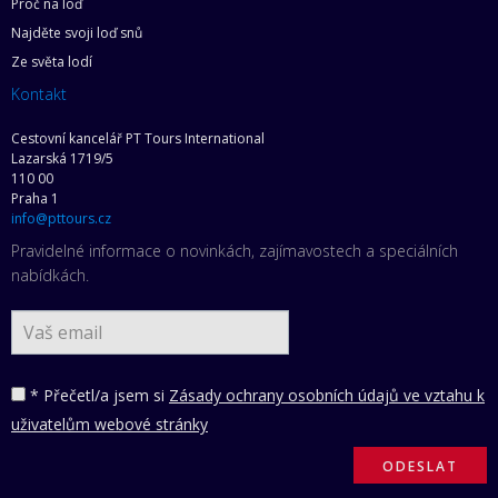
Proč na loď
Najděte svoji loď snů
Ze světa lodí
Kontakt
Cestovní kancelář PT Tours International
Lazarská 1719/5
110 00
Praha 1
info@pttours.cz
Pravidelné informace o novinkách, zajímavostech a speciálních
nabídkách.
* Přečetl/a jsem si
Zásady ochrany osobních údajů ve vztahu k
uživatelům webové stránky