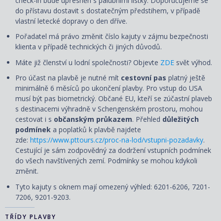
check-in bude upřesněn s palubními lístky. Doporučujeme se
do přístavu dostavit s dostatečným předstihem, v případě
vlastní letecké dopravy o den dříve.
Pořadatel má právo změnit číslo kajuty v zájmu bezpečnosti
klienta v případě technických či jiných důvodů.
Máte již členství u lodní společnosti? Objevte
ZDE
svět výhod.
Pro účast na plavbě je nutné mít
cestovní pas
platný ještě
minimálně 6 měsíců po ukončení plavby. Pro vstup do USA
musí být pas biometrický. Občané EU, kteří se zúčastní plaveb
s destinacemi výhradně v Schengenském prostoru, mohou
cestovat i s
občanským průkazem
. Přehled
důležitých
podmínek
a poplatků k plavbě najdete
zde:
https://www.pttours.cz/proc-na-lod/vstupni-pozadavky
.
Cestující je sám zodpovědný za dodržení vstupních podmínek
do všech navštívených zemí. Podmínky se mohou kdykoli
změnit.
Tyto kajuty s oknem mají omezený výhled: 6201-6206, 7201-
7206, 9201-9203.
TŘÍDY PLAVBY