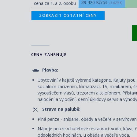
39 420 Kč/os.
cena za 1. a 2. osobu
(1 629 €)
ZOBRAZIT OSTATNÍ CENY
CENA ZAHRNUJE
Plavba:
Ubytování v kajutě vybrané kategorie. Kajuty js
sociálním zařízením, klimatizací, TV, minibarem, š
vysoušečem vlasů, trezorem a telefonem. P
řístav
nalodění a vylodění, denní úklidový servis
a výhody
Strava na palubě:
Plná penze - snídaně, obědy a večeře v servírované
Nápoje pouze v bufetové restauraci: voda, káva, č
odpoledních hodinách, u oběda a večeře voda.