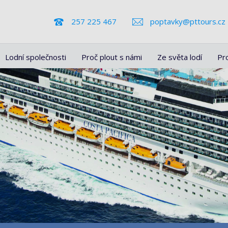
257 225 467
poptavky@pttours.cz
Lodní společnosti
Proč plout s námi
Ze světa lodí
Pr