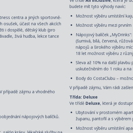
Ve třídě
All Inclusive
, která je 
budete mít tyto výhody navíc:
Možnost výběru umístění kaj
fitness centra a jiných sportovně-
ch osušek, účast na všech akcích
Možnost výběru mezi prvním
i i dospělé, dětský klub (pro
Nápojový balíček „MyDrinks“
ivadle, živá hudba, lekce tance
(šumivá, bílá, červená, růžov
nápojů a širokého výběru mích
18 let možnost výběru z různ
Sleva až 10% na další plavbu p
uskutečněním do 1 roku a na k
Body do CostaClubu – možnos
V případě zájmu, Vám rádi zašlem
. V případě zájmu a vhodného
Třída: Deluxe
Ve třídě
Deluxe
, která je dostup
Ubytování v prostorném apart
oobjednání nápojových balíčků.
županu, pantoflí a s
výběrem 
Možnost výběru umístění apar
, salón krásy, lékařské služby na