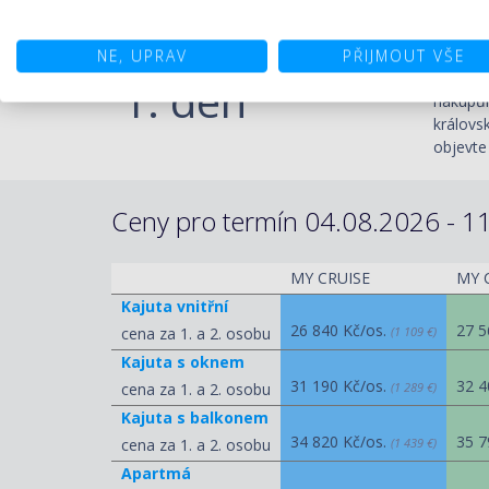
Pa
PROGRAM DEN PO DNI
Mallorc
NE, UPRAV
PŘIJMOUT VŠE
zajímav
1. den
nákupům
královs
objevte
Ceny pro termín 04.08.2026 - 11
MY CRUISE
MY 
Kajuta vnitřní
26 840 Kč/os.
27 5
cena za 1. a 2. osobu
(1 109 €)
Kajuta s oknem
31 190 Kč/os.
32 4
cena za 1. a 2. osobu
(1 289 €)
Kajuta s balkonem
34 820 Kč/os.
35 7
cena za 1. a 2. osobu
(1 439 €)
Apartmá