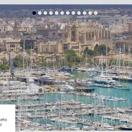
ašeho
 z