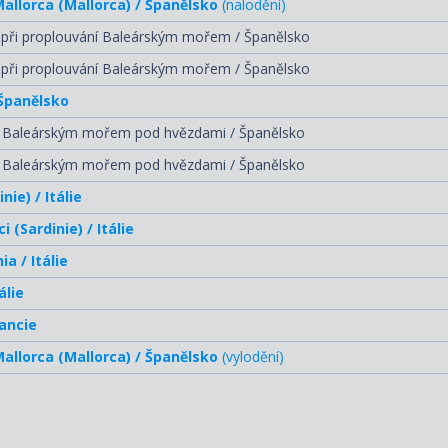
allorca (Mallorca) / Španělsko
(nalodění)
y při proplouvání Baleárským mořem / Španělsko
y při proplouvání Baleárským mořem / Španělsko
 Španělsko
í Baleárským mořem pod hvězdami / Španělsko
í Baleárským mořem pod hvězdami / Španělsko
nie) / Itálie
i (Sardinie) / Itálie
ia / Itálie
álie
rancie
allorca (Mallorca) / Španělsko
(vylodění)