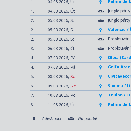
Palma de M
1.
04.08.2026,
Út
Jungle párt
1.
04.08.2026,
Út
Jungle párt
2.
05.08.2026,
St
Valencie /
2.
05.08.2026,
St
Proplouván
2.
05.08.2026,
St
Proplouván
3.
06.08.2026,
Čt
Olbia (Sardi
4.
07.08.2026,
Pá
Golfo Aranc
4.
07.08.2026,
Pá
Civitavecch
5.
08.08.2026,
So
Savona / It
6.
09.08.2026,
Ne
Toulon / F
7.
10.08.2026,
Po
Palma de M
8.
11.08.2026,
Út
V destinaci
Na palubě