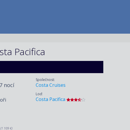
sta Pacifica
Společnost:
 7 nocí
Costa Cruises
Loď:
Costa Pacifica
oři
.
(1 109 €)