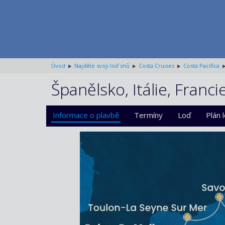
Úvod
Najděte svoji loď snů
Costa Cruises
Costa Pacifica
Španělsko, Itálie, Franci
Informace o plavbě
Termíny
Loď
Plán 