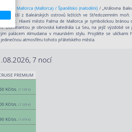
lma de Mallorca (Mallorca) / Španělsko (nalodění)
/ „Královna Bale
a, největší z Baleárských ostrovů ležících ve Středozemním moři.
ých míst. Hlavní město Palma de Mallorca je symbolickou bránou os
. Dominantou je obrovská katedrála La Seu, na jejíž výzdobě se po
kým palácem Almudaina v maurském stylu. Projděte se uličkami h
 jedinečnou atmosféru tohoto přátelského města.
.08.2026, 7 nocí
CRUISE PREMIUM
60 Kč/os.
(1 139 €)
00 Kč/os.
(1 339 €)
90 Kč/os.
(1 479 €)