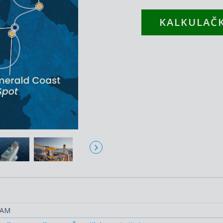
KALKULAČK
RAM