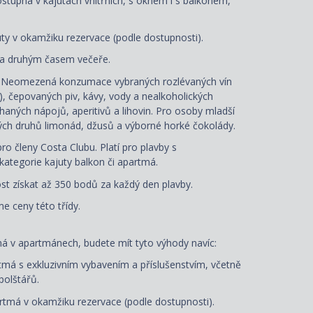
dostupná v kajutách vnitřních, s oknem i s balkonem,
uty
v okamžiku rezervace
(podle dostupnosti).
 a druhým časem večeře.
: Neomezená konzumace vybraných rozlévaných vín
á), čepovaných piv, kávy, vody a nealkoholických
aných nápojů, aperitivů a lihovin. Pro osoby mladší
ých druhů limonád, džusů a výborné horké čokolády.
ro členy Costa Clubu. Platí pro plavby s
ategorie kajuty balkon či apartmá.
t získat až 350 bodů za každý den plavby.
e ceny této třídy.
ná
v apartmánech, budete mít tyto výhody navíc:
má s exkluzivním vybavením a příslušenstvím, včetně
polštářů
.
tmá v okamžiku rezervace (podle dostupnosti).