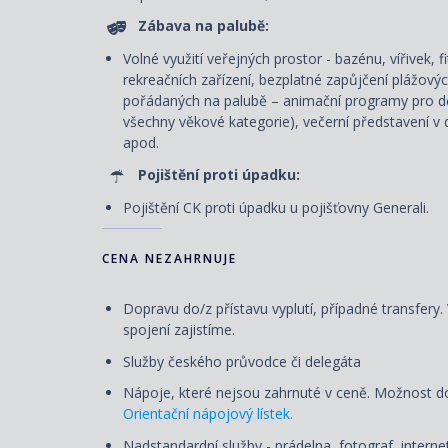
Zábava na palubě:
Volné využití veřejných prostor - bazénu, vířivek, 
rekreačních zařízení, bezplatné zapůjčení plážový
pořádaných na palubě – animační programy pro dět
všechny věkové kategorie), večerní představení v d
apod.
Pojištění proti úpadku:
Pojištění CK proti úpadku u pojišťovny Generali.
CENA NEZAHRNUJE
Dopravu do/z přístavu vyplutí, případné transfery
spojení zajistíme.
Služby českého průvodce či delegáta
Nápoje, které nejsou zahrnuté v ceně. Možnost d
Orientační nápojový lístek.
Nadstandardní služby - prádelna, fotograf, internet