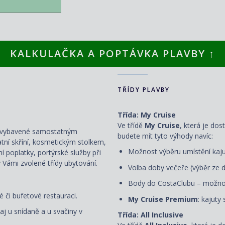
KALKULAČKA A POPTÁVKA PLAVBY ↑
TŘÍDY PLAVBY
Třída: My Cruise
Ve třídě
My Cruise
, která je dos
ou vybavené samostatným
budete mít tyto výhody navíc:
atní skříní, kosmetickým stolkem,
Možnost výběru umístění kaju
ní poplatky, portýrské služby při
 Vámi zvolené třídy ubytování.
Volba doby večeře (výběr ze d
Body do CostaClubu – možnos
 či bufetové restauraci.
My Cruise Premium
: kajuty
aj u snídaně a u svačiny v
Třída: All Inclusive