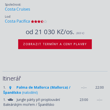
Společnost:
Costa Cruises
Loď:
Costa Pacifica
od
21 030 Kč/os.
(869 €)
ZOBRAZIT TERMÍNY A CENY PLAVBY
Itinerář
1.
Palma de Mallorca (Mallorca) /
--:--
22:00
Španělsko
(nalodění)
1.
Jungle párty při proplouvání
23:00
--:--
Baleárským mořem / Španělsko