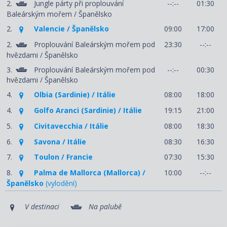
2.
Jungle párty při proplouvání
--:--
01:30
Baleárským mořem / Španělsko
2.
Valencie / Španělsko
09:00
17:00
2.
Proplouvání Baleárským mořem pod
23:30
--:--
hvězdami / Španělsko
3.
Proplouvání Baleárským mořem pod
--:--
00:30
hvězdami / Španělsko
4.
Olbia (Sardinie) / Itálie
08:00
18:00
4.
Golfo Aranci (Sardinie) / Itálie
19:15
21:00
5.
Civitavecchia / Itálie
08:00
18:30
6.
Savona / Itálie
08:30
16:30
7.
Toulon / Francie
07:30
15:30
8.
Palma de Mallorca (Mallorca) /
10:00
--:--
Španělsko
(vylodění)
V destinaci
Na palubě