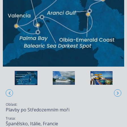
Oblast:
Plavby po Středozemním moři
Trasa:
Španělsko, Itálie, Francie