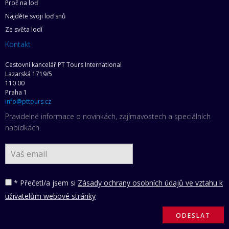
Proč na loď
Najděte svoji loď snů
Ze světa lodí
Kontakt
Cestovní kancelář PT Tours International
Lazarská 1719/5
110 00
Praha 1
info@pttours.cz
Pravidelné informace o novinkách, zajímavostech a speciálních
nabídkách.
* Přečetl/a jsem si
Zásady ochrany osobních údajů ve vztahu k
uživatelům webové stránky