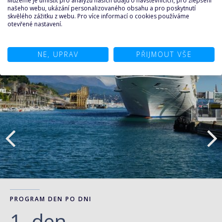
Můžeme je umístit pro analýzu našich údajů o návštěvnících, pro zlepšení
našeho webu, ukázání personalizovaného obsahu a pro poskytnutí
skvělého zážitku z webu. Pro více informací o cookies používáme
otevřené nastavení.
NE, UPRAV
PŘIJMOUT VŠE
PROGRAM DEN PO DNI
1. den