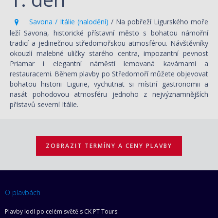
Savona / Itálie (nalodění)
/ Na pobřeží Ligurského moře
leží Savona, historické přístavní město s bohatou námořní
tradicí a jedinečnou středomořskou atmosférou. Návštěvníky
okouzlí malebné uličky starého centra, impozantní pevnost
Priamar i elegantní náměstí lemovaná kavárnami a
restauracemi. Během plavby po Středomoří můžete objevovat
bohatou historii Ligurie, vychutnat si místní gastronomii a
nasát pohodovou atmosféru jednoho z nejvýznamnějších
přístavů severní Itálie.
ZOBRAZIT TERMÍNY A CENY PLAVBY
O plavbách
Plavby lodí po celém světě s CK PT Tours