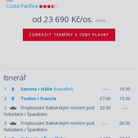
Loď:
Costa Pacifica
od
23 690 Kč/os.
(979 €)
ZOBRAZIT TERMÍNY A CENY PLAVBY
Itinerář
1.
Savona / Itálie
(nalodění)
--:--
16:30
2.
Toulon / Francie
07:30
15:30
2.
Proplouvání Baleárským mořem pod
23:30
--:--
hvězdami / Španělsko
3.
Proplouvání Baleárským mořem pod
--:--
00:30
hvězdami / Španělsko