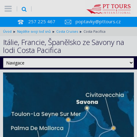
257 225 467
poptavky@pttours.cz
Úvod
Najděte svoji loď snů
Costa Cruises
Costa Pacifica
Itálie, Francie, Španělsko ze Savony na
lodi Costa Pacifica