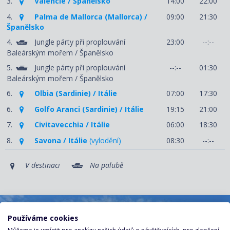
3.
Valencie / Španělsko
14:00
22:00
4.
Palma de Mallorca (Mallorca) /
09:00
21:30
Španělsko
4.
Jungle párty při proplouvání
23:00
--:--
Baleárským mořem / Španělsko
5.
Jungle párty při proplouvání
--:--
01:30
Baleárským mořem / Španělsko
6.
Olbia (Sardinie) / Itálie
07:00
17:30
6.
Golfo Aranci (Sardinie) / Itálie
19:15
21:00
7.
Civitavecchia / Itálie
06:00
18:30
8.
Savona / Itálie
(vylodění)
08:30
--:--
V destinaci
Na palubě
Používáme cookies