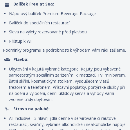
Balíček Free at Sea:
Nápojový balíček Premium Beverage Package
Balíček do speciálních restaurací
Sleva na výlety rezervované před plavbou
Přístup k WiFi
Podmínky programu a podrobnosti k výhodám Vám rádi zašleme.
Plavba:
Ubytování v kajutě vybrané kategorie. Kajuty jsou vybavené
samostatným sociálním zařízením, klimatizací, TV, minibarem,
šatní skříní, kosmetickým stolkem, vysoušečem vlasů,
trezorem a telefonem. P
řístavní poplatky, portýrské služby při
nalodění a vylodění, denní úklidový servis
a výhody Vámi
zvolené třídy ubytování.
Strava na palubě:
All Inclusive - 3 hlavní jídla denně v servírované či rautové
restauraci, svačiny, vybrané alkoholické i nealkoholické nápoje.