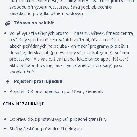
NCL má koncept Freestyle Dining
, který dává cestujícím velkou
svobodu při výběru restaurací, času jídel, oblečení či
zasedacího pořádku během stolování.
Zábava na palubě:
Volné využití veřejných prostor - bazénu, vířivek, fitness centra
a většiny sportovně-rekreačních zařízení, účast na všech
akcích pořádaných na palubě - animační programy pro děti i
dospělé, dětský klub (pro všechny věkové kategorie), večerní
představení v divadle, živá hudba, lekce tance apod. Některé
aktivity (např. bowling, laser game anebo motokáry) jsou
zpoplatněné.
Pojištění proti úpadku:
Pojištění CK proti úpadku u pojišťovny Generali.
CENA NEZAHRNUJE
Dopravu do/z přístavu vyplutí, případné transfery.
Služby českého průvodce či delegáta