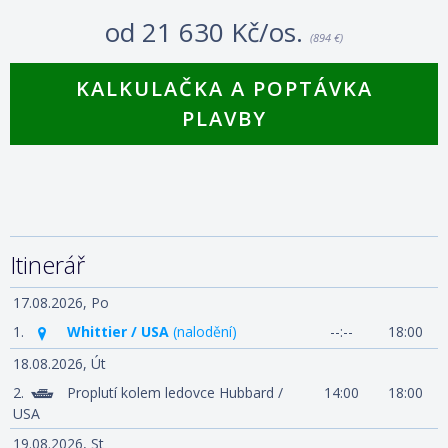
od
21 630 Kč/os.
(894 €)
KALKULAČKA A POPTÁVKA
PLAVBY
Itinerář
17.08.2026,
Po
1.
Whittier / USA
(nalodění)
--:--
18:00
18.08.2026,
Út
2.
Proplutí kolem ledovce Hubbard /
14:00
18:00
USA
19.08.2026,
St