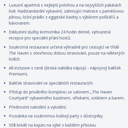
Luxusní apartmá s nejlepší polohou a na nejvyšších palubách
lodi. Nadstandardní vybavení, zahrnující matrace s paměťovou
pěnou, ložní prádlo z egyptské bavlny s výběrem polštářů a
kávovarem.
Exkluzivní služby komorníka 24 hodin denně, vyhrazená
recepce pro speciální přání hostů.
Soukromá restaurace určená výhradně pro cestující ve třídě
The Haven s otevřenou dobou stravování, pouze na některých
lodích.
All-inclusive v ceně (široká nabídka nápojů - nápojový balíček
Premium).
Balíček stravování ve speciálních restauracích.
Přístup do privátního komplexu se salonem „The Haven
Courtyard“ vybaveného bazénem, vířivkami, soláriem a barem.
Přednostní nalodění a vylodění.
Pozvánka na soukromou koktejl party s důstojníky.
50$ kredit na kajutu na výlet v každém přístavu.