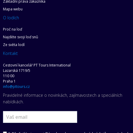
Základní práva zákazníka
Mapa webu
O lodích
Proč na loď
Najděte svoji loď snů
Ze světa lodí
Kontakt
Cestovní kancelář PT Tours International
Lazarská 1719/5
110 00
Praha 1
info@pttours.cz
Pravidelné informace o novinkách, zajímavostech a speciálních
nabídkách.