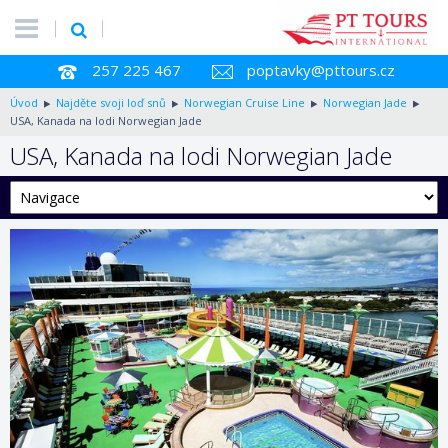
257 225 467
poptavky@pttours.cz
Úvod
Najděte svoji loď snů
Norwegian Cruise Line
Norwegian Jade
USA, Kanada na lodi Norwegian Jade
USA, Kanada na lodi Norwegian Jade