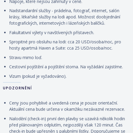
Nápoje, které nejsou zahrnuty v ceně.
Nadstandardní služby - prádelna, fotograf, internet, salón
krásy, lékařské služby na lodi apod. Možnost doobjednání
fotografických, internetových i lázeňských balíčků.
Fakultativní výlety v navštívených přístavech.
Spropitné pro obsluhu na lodi: cca 20 USD/osoba/noc, pro
hosty apartmá Haven a Suite: cca 25 USD/osoba/noc.
Stravu mimo loď.
Cestovní pojištění a pojištění storna. Na vyžádání zajistíme.
Vízum (pokud je vyžadováno).
UPOZORNĚNÍ
Ceny jsou pohyblivé a uvedená cena je pouze orientační.
Aktuální cena bude určena v okamžiku nezávazné rezervace.
Nalodění (check-in) první den plavby se uzavírá několik hodin
před plánovaným odplutím, nejpozději však 120 minut. Čas
check-in bude upřesněn s palubními lístky. Doporučujeme se