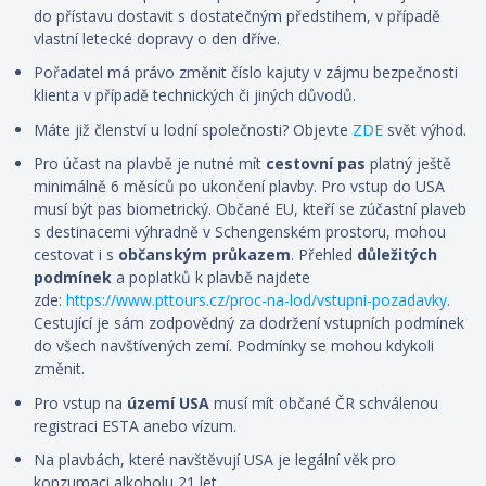
do přístavu dostavit s dostatečným předstihem, v případě
vlastní letecké dopravy o den dříve.
Pořadatel má právo změnit číslo kajuty v zájmu bezpečnosti
klienta v případě technických či jiných důvodů.
Máte již členství u lodní společnosti? Objevte
ZDE
svět výhod.
Pro účast na plavbě je nutné mít
cestovní pas
platný ještě
minimálně 6 měsíců po ukončení plavby. Pro vstup do USA
musí být pas biometrický. Občané EU, kteří se zúčastní plaveb
s destinacemi výhradně v Schengenském prostoru, mohou
cestovat i s
občanským průkazem
. Přehled
důležitých
podmínek
a poplatků k plavbě najdete
zde:
https://www.pttours.cz/proc-na-lod/vstupni-pozadavky
.
Cestující je sám zodpovědný za dodržení vstupních podmínek
do všech navštívených zemí. Podmínky se mohou kdykoli
změnit.
Pro vstup na
území USA
musí mít občané ČR schválenou
registraci ESTA anebo vízum.
Na plavbách, které navštěvují USA je legální věk pro
konzumaci alkoholu 21 let.