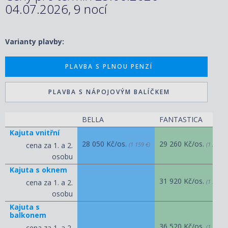
04.07.2026, 9 nocí
Varianty plavby:
PLAVBA S PLNOU PENZÍ
PLAVBA S NÁPOJOVÝM BALÍČKEM
BELLA
FANTASTICA
Kajuta vnitřní
28 050 Kč/os.
29 260 Kč/os.
cena za 1. a 2.
(1 159 €)
(1 209 €)
osobu
Kajuta s oknem
31 920 Kč/os.
cena za 1. a 2.
(1 319 €)
osobu
Kajuta s
balkonem
36 520 Kč/os.
cena za 1. a 2.
(1 509 €)