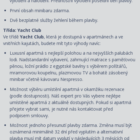
vylodění a nalodění. Přednostní vylodění poseldní den plavby.
První obsah minibaru zdarma.
Dvě bezplatné služby žehlení během plavby.
Třída: Yacht Club
Ve třídě
Yacht Club
, která je dostupná v apartmánech a ve
vnitřních kajutách, budete mít tyto výhody navíc:
Luxusní apartmá s nejlepší polohou a na nejvyšších palubách
lodi. Nadstandardní vybavení, zahrnující matrace s paměťovou
pěnou, ložní prádlo z egyptské bavlny s výběrem polštářů,
mramorovou koupelnu, plazmovou TV a bohatě zásobený
minibar včetně kávovaru Nespresso.
Možnost výběru umístění apartmá v okamžiku rezervace
(podle dostupnosti). Náš expert pro Vás vybere nejlépe
umístěné apartmá z aktuálně dostupných. Pokud si apartmá
přejete vybrat sami, je nutné nás kontaktovat před
podpisem smlouvy.
Možnost jednoho přesunutí plavby zdarma. Změna musí být
oznámená minimálně 32 dní před vyplutím a alternativní
plavba musí mít datum vyplutí v následujících 3 měsících od