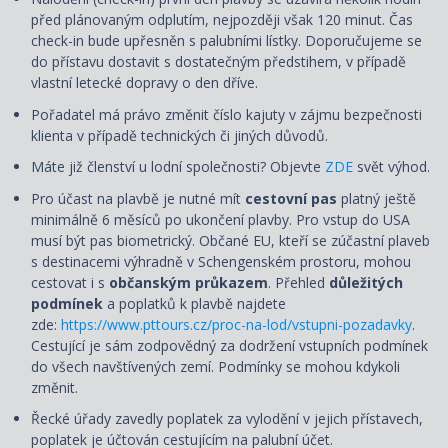
před plánovaným odplutím, nejpozději však 120 minut. Čas
check-in bude upřesněn s palubními lístky. Doporučujeme se
do přístavu dostavit s dostatečným předstihem, v případě
vlastní letecké dopravy o den dříve.
Pořadatel má právo změnit číslo kajuty v zájmu bezpečnosti
klienta v případě technických či jiných důvodů.
Máte již členství u lodní společnosti? Objevte
ZDE
svět výhod.
Pro účast na plavbě je nutné mít
cestovní pas
platný ještě
minimálně 6 měsíců po ukončení plavby. Pro vstup do USA
musí být pas biometrický. Občané EU, kteří se zúčastní plaveb
s destinacemi výhradně v Schengenském prostoru, mohou
cestovat i s
občanským průkazem
. Přehled
důležitých
podmínek
a poplatků k plavbě najdete
zde:
https://www.pttours.cz/proc-na-lod/vstupni-pozadavky
.
Cestující je sám zodpovědný za dodržení vstupních podmínek
do všech navštívených zemí. Podmínky se mohou kdykoli
změnit.
Řecké úřady zavedly poplatek za vylodění v jejich přístavech,
poplatek je účtován cestujícím na palubní účet.