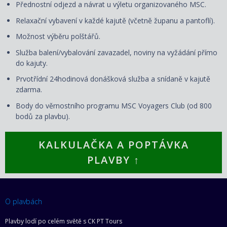
Přednostní odjezd a návrat u výletu organizovaného MSC.
Relaxační vybavení v každé kajutě (včetně županu a pantoflí).
Možnost výběru polštářů.
Služba balení/vybalování zavazadel, noviny na vyžádání přímo
do kajuty.
Prvotřídní 24hodinová donášková služba a snídaně v kajutě
zdarma.
Body do věrnostního programu MSC Voyagers Club (od 800
bodů za plavbu).
KALKULAČKA A POPTÁVKA
PLAVBY ↑
O plavbách
Plavby lodí po celém světě s CK PT Tours