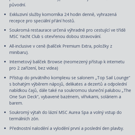
původní.
Exkluzivní služby komorníka 24 hodin denně, vyhrazená
recepce pro speciální přání hostů.
Soukromá restaurace určená výhradně pro cestující ve třídě
MSC Yacht Club s otevřenou dobou stravování.
All-inclusive v ceně (balíček Premium Extra, položky z
minibaru).
Internetový balíček Browse (neomezený přístup k internetu
pro 2 zařízení, bez videa)
Přístup do privátního komplexu se salonem „Top Sail Lounge“
s bohatým výběrem nápojů, delikates a dezertů a odpolední
nabídkou čajů, dále také na soukromou sluneční palubou „The
One Sun Deck“, vybavené bazénem, vířivkami, soláriem a
barem.
Soukromý výtah do lázní MSC Aurea Spa a volný vstup do
termálních zón.
Přednostní nalodění a vylodění první a poslední den plavby.