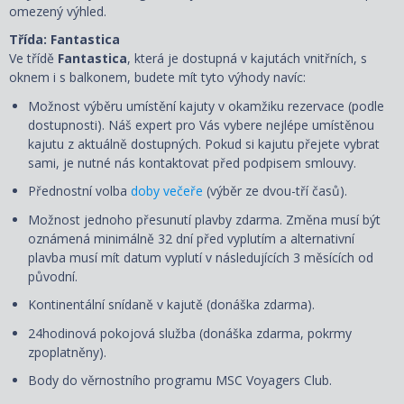
omezený výhled.
Třída: Fantastica
Ve třídě
Fantastica
, která je dostupná v kajutách vnitřních, s
oknem i s balkonem, budete mít tyto výhody navíc:
Možnost výběru umístění kajuty v okamžiku rezervace (podle
dostupnosti). Náš expert pro Vás vybere nejlépe umístěnou
kajutu z aktuálně dostupných. Pokud si kajutu přejete vybrat
sami, je nutné nás kontaktovat před podpisem smlouvy.
Přednostní volba
doby večeře
(výběr ze dvou-tří časů).
Možnost jednoho přesunutí plavby zdarma. Změna musí být
oznámená minimálně 32 dní před vyplutím a alternativní
plavba musí mít datum vyplutí v následujících 3 měsících od
původní.
Kontinentální snídaně v kajutě (donáška zdarma).
24hodinová pokojová služba (donáška zdarma, pokrmy
zpoplatněny).
Body do věrnostního programu MSC Voyagers Club.