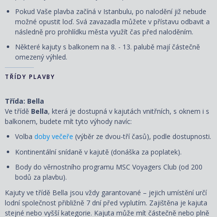
Pokud Vaše plavba začíná v Istanbulu, po nalodění již nebude
možné opustit loď. Svá zavazadla můžete v přístavu odbavit a
následně pro prohlídku města využít čas před naloděním.
Některé kajuty s balkonem na 8. - 13. palubě mají částečně
omezený výhled.
TŘÍDY PLAVBY
Třída: Bella
Ve třídě
Bella
, která je dostupná v kajutách vnitřních, s oknem i s
balkonem, budete mít tyto výhody navíc:
Volba
doby večeře
(výběr ze dvou-tří časů), podle dostupnosti.
Kontinentální snídaně v kajutě (donáška za poplatek).
Body do věrnostního programu MSC Voyagers Club (od 200
bodů za plavbu).
Kajuty ve třídě Bella jsou vždy garantované – jejich umístění určí
lodní společnost přibližně 7 dní před vyplutím. Zajištěna je kajuta
stejné nebo vyšší kategorie. Kajuta může mít částečně nebo plně