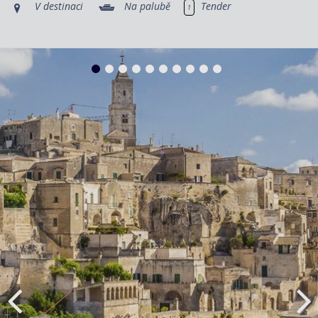
V destinaci
Na palubě
Tender
1