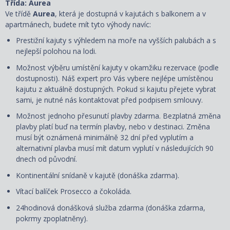
Třída: Aurea
Ve třídě
Aurea
, která je dostupná v kajutách s balkonem a v
apartmánech, budete mít tyto výhody navíc:
Prestižní kajuty s výhledem na moře na vyšších palubách a s
nejlepší polohou na lodi.
Možnost výběru umístění kajuty v okamžiku rezervace (podle
dostupnosti). Náš expert pro Vás vybere nejlépe umístěnou
kajutu z aktuálně dostupných. Pokud si kajutu přejete vybrat
sami, je nutné nás kontaktovat před podpisem smlouvy.
Možnost jednoho přesunutí plavby zdarma. Bezplatná změna
plavby platí buď na termín plavby, nebo v destinaci. Změna
musí být oznámená minimálně 32 dní před vyplutím a
alternativní plavba musí mít datum vyplutí v následujících 90
dnech od původní.
Kontinentální snídaně v kajutě (donáška zdarma).
Vítací balíček Prosecco a čokoláda.
24hodinová donášková služba zdarma (donáška zdarma,
pokrmy zpoplatněny).