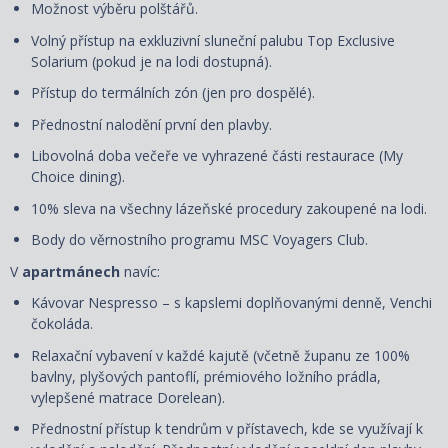
Možnost výběru polštářů.
Volný přístup na exkluzivní sluneční palubu Top Exclusive
Solarium (pokud je na lodi dostupná).
Přístup do termálních zón (jen pro dospělé).
Přednostní nalodění první den plavby.
Libovolná doba večeře ve vyhrazené části restaurace (My
Choice dining).
10% sleva na všechny lázeňské procedury zakoupené na lodi.
Body do věrnostního programu MSC Voyagers Club.
V
apartmánech
navíc:
Kávovar Nespresso – s kapslemi doplňovanými denně, Venchi
čokoláda.
Relaxační vybavení v každé kajutě (včetně županu ze 100%
bavlny, plyšových pantoflí, prémiového ložního prádla,
vylepšené matrace Dorelean).
Přednostní přístup k tendrům v přístavech, kde se využívají k