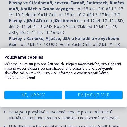
Plavby ve Středomoří, severní Evropě, Emirátech, Rudém
moři, Antilách a Grand Voyages
– od 18 let: 12 €, děti 2–17
let: 10 €. Hosté Yacht Club: od 18 let: 16 €, děti 2–17 let: 13 €.
Plavby v Jižní Africe a Jižní Americe
– od 12 let: 17–19 USD,
děti 2–11 let: 9–13 USD. Hosté Yacht Club: od 12 let: 21–23
USD, děti 2–11 let: 11–16 USD.
Plavby v Karibiku, Aljašce, USA a Kanadě a ve východní
Asii
– od 2 let: 17–18 USD. Hosté Yacht Club: od 2 let: 21–23
USD.
Děti do 2 let spropitné neplatí.
Spropitné musí být
Používáme cookies
uhrazeno před plavbou, proto bude zahrnuto v cestovní
Můžeme je umístit pro analýzu našich údajů o návštěvnících, pro zlepšení
smlouvě.
našeho webu, ukázání personalizovaného obsahu a pro poskytnutí
skvělého zážitku z webu. Pro více informací o cookies používáme
Cestovní pojištění a pojištění storna. Na vyžádání zajistíme.
otevřené nastavení.
Vízum (pokud je vyžadováno).
NE, UPRAV
PŘIJMOUT VŠE
UPOZORNĚNÍ
Ceny jsou pohyblivé a uvedená cena je pouze orientační.
Aktuální cena bude určena v okamžiku nezávazné rezervace.
Nalodění (check-in) první den plavby se uzavírá několik hodin