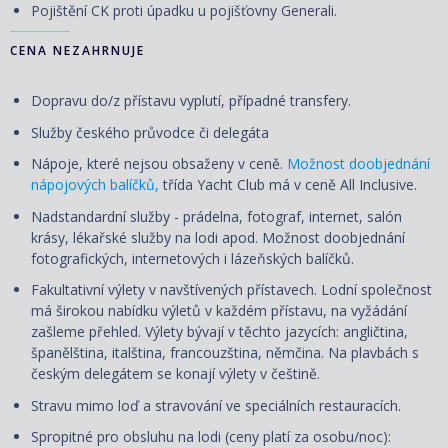
Pojištění CK proti úpadku u pojišťovny Generali.
CENA NEZAHRNUJE
Dopravu do/z přístavu vyplutí, případné transfery.
Služby českého průvodce či delegáta
Nápoje, které nejsou obsaženy v ceně.
Možnost doobjednání
nápojových balíčků,
třída Yacht Club má v ceně All Inclusive.
Nadstandardní služby - prádelna, fotograf, internet, salón
krásy, lékařské služby na lodi apod. Možnost doobjednání
fotografických, internetových i lázeňských balíčků.
Fakultativní výlety v navštívených přístavech. Lodní společnost
má širokou nabídku výletů v každém přístavu, na vyžádání
zašleme přehled. Výlety bývají v těchto jazycích: angličtina,
španělština, italština, francouzština, němčina. Na plavbách s
českým delegátem se konají výlety v češtině.
Stravu mimo loď a stravování ve speciálních restauracích.
Spropitné pro obsluhu na lodi (ceny platí za osobu/noc):