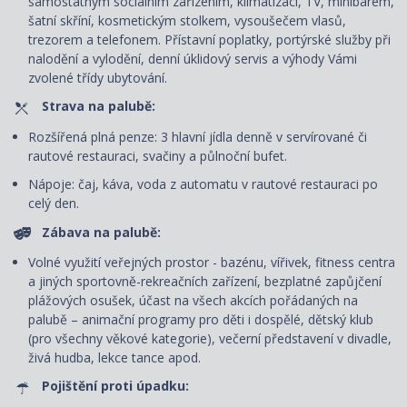
samostatným sociálním zařízením, klimatizací, TV, minibarem,
šatní skříní, kosmetickým stolkem, vysoušečem vlasů,
trezorem a telefonem. P
řístavní poplatky, portýrské služby při
nalodění a vylodění, denní úklidový servis
a výhody Vámi
zvolené třídy ubytování.
Strava na palubě:
Rozšířená plná penze: 3 hlavní jídla denně v servírované či
rautové restauraci, svačiny a půlnoční bufet.
Nápoje: čaj, káva, voda z automatu v rautové restauraci po
celý den.
Zábava na palubě:
Volné využití veřejných prostor - bazénu, vířivek, fitness centra
a jiných sportovně-rekreačních zařízení, bezplatné zapůjčení
plážových osušek, účast na všech akcích pořádaných na
palubě – animační programy pro děti i dospělé, dětský klub
(pro všechny věkové kategorie), večerní představení v divadle,
živá hudba, lekce tance apod.
Pojištění proti úpadku: