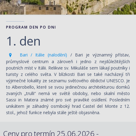
PROGRAM DEN PO DNI
1. den
Bari / Itálie (nalodění)
/ Bari je významný přístav,
průmyslové centrum a zároveň i jedno z nejdůležitějších
poutních míst v Itálii. Relikvie sv. Mikuláše sem lákají poutníky i
turisty z celého světa. V blízkosti Bari se také nacházejí tři
výjimečné lokality ze seznamu světového dědictví UNESCO. Je
to Alberobello, které se svou jedinečnou architekturou domků
zvaných „trulli“ nemá ve světě obdoby, nebo skalní město
Sassi in Matera známé pro své pravěké osídlení. Posledním
unikátem je záhadný osmiboký hrad Castel del Monte z 12.
stol., jehož funkce nebyla stále ještě objasněna.
Ceny pro termín 25.06.2026 -