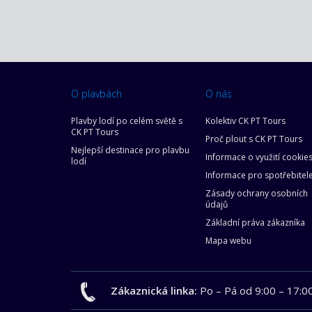
O plavbách
O nás
Plavby lodí po celém světě s
Kolektiv CK PT Tours
CK PT Tours
Proč plout s CK PT Tours
Nejlepší destinace pro plavbu
Informace o využití cookie
lodí
Informace pro spotřebitel
Zásady ochrany osobních
údajů
Základní práva zákazníka
Mapa webu
Zákaznická linka:
Po – Pá od 9:00 – 17:0