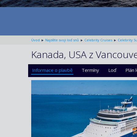
Úvod
Najděte svoji loď snů
Celebrity Cruises
Celebrity 
Kanada, USA z Vancouve
Informace o plavbě
Termíny
Loď
Plán 