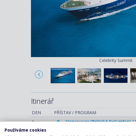
Celebrity Summit
Itinerář
DEN
PŘÍSTAV / PROGRAM
Vancouver (Britská Kolumbie) /
1.
Používáme cookies
Proplutí Inside Passage (Aljaška) / 
2.