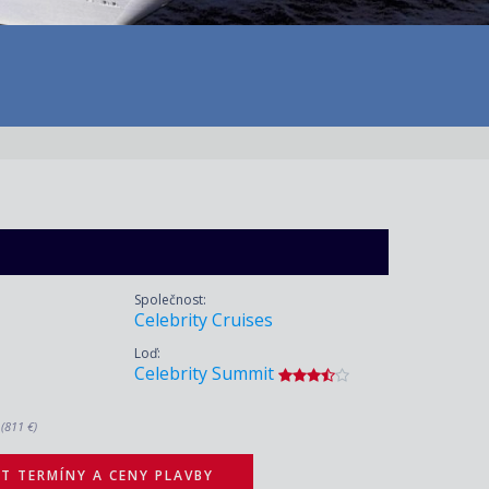
Společnost:
Celebrity Cruises
Loď:
Celebrity Summit
.
(811 €)
T TERMÍNY A CENY PLAVBY