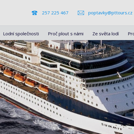
257 225 467
poptavky@pttours.cz
Lodní společnosti
Proč plout s námi
Ze světa lodí
Pr