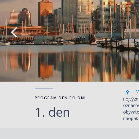
Va
PROGRAM DEN PO DNI
nejvýzn
označová
1. den
obyvate
naopak 