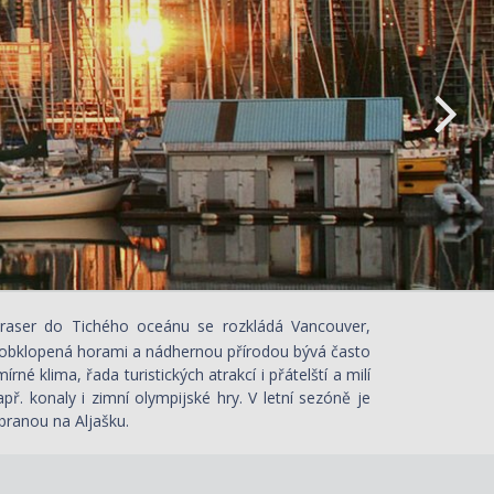
 Fraser do Tichého oceánu se rozkládá Vancouver,
obklopená horami a nádhernou přírodou bývá často
é klima, řada turistických atrakcí i přátelští a milí
. konaly i zimní olympijské hry. V letní sezóně je
 branou na Aljašku.