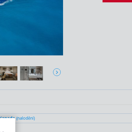
C
 Kanada
(nalodění)
USA