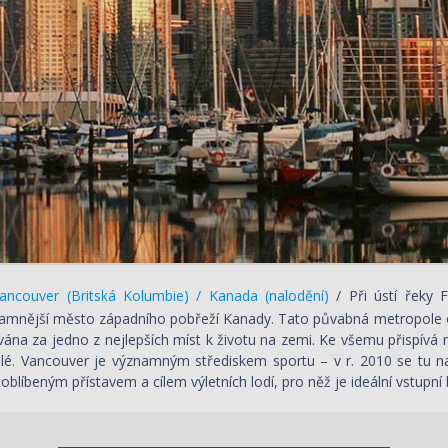
ncouver (Britská Kolumbie) / Kanada (nalodění)
/ Při ústí řeky
amnější město západního pobřeží Kanady. Tato půvabná metropole 
na za jedno z nejlepších míst k životu na zemi. Ke všemu přispívá mírn
lé. Vancouver je významným střediskem sportu – v r. 2010 se tu např
oblíbeným přístavem a cílem výletních lodí, pro něž je ideální vstupní