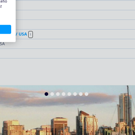
ašeho
 z
USA
strovy) / USA
1
USA