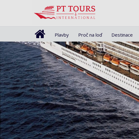
Plavby
Proč na loď
Destinace