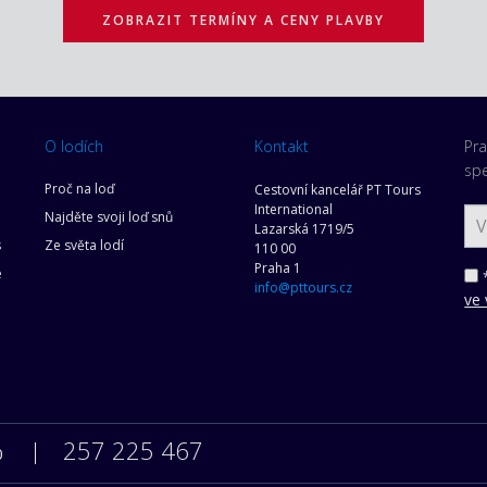
ZOBRAZIT TERMÍNY A CENY PLAVBY
O lodích
Kontakt
Pra
spe
Proč na loď
Cestovní kancelář PT Tours
International
Najděte svoji loď snů
Lazarská 1719/5
s
Ze světa lodí
110 00
Praha 1
e
*
info@pttours.cz
ve 
257 225 467
0