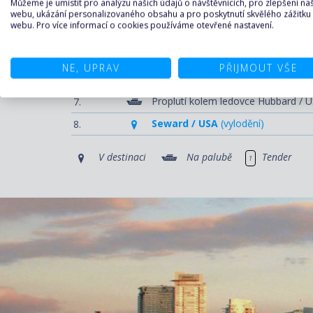
Můžeme je umístit pro analýzu našich údajů o návštěvnících, pro zlepšení n
Ketchikan (Aljaška) / USA
3.
webu, ukázání personalizovaného obsahu a pro poskytnutí skvělého zážitku
webu. Pro více informací o cookies používáme otevřené nastavení.
Sitka (Alexanderovy ostrovy) / 
4.
Juneau (Aljaška) / USA
5.
1
NE, UPRAV
PŘIJMOUT VŠE
Icy Strait Point (Alexanderovy o
6.
Proplutí kolem ledovce Hubbard / 
7.
Seward / USA
(vylodění)
8.
V destinaci
Na palubě
Tender
1