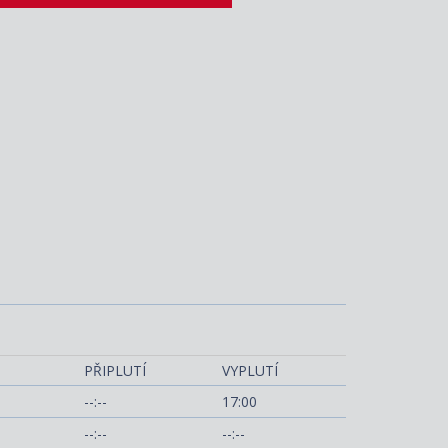
elebrity Summit
PŘIPLUTÍ
VYPLUTÍ
--:--
17:00
--:--
--:--