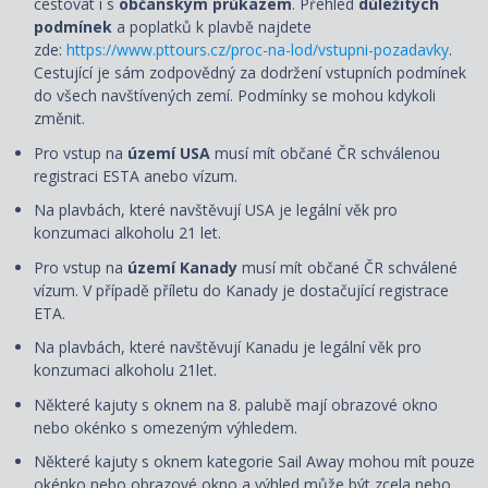
cestovat i s
občanským průkazem
. Přehled
důležitých
podmínek
a poplatků k plavbě najdete
zde:
https://www.pttours.cz/proc-na-lod/vstupni-pozadavky
.
Cestující je sám zodpovědný za dodržení vstupních podmínek
do všech navštívených zemí. Podmínky se mohou kdykoli
změnit.
Pro vstup na
území USA
musí mít občané ČR schválenou
registraci ESTA anebo vízum.
Na plavbách, které navštěvují USA je legální věk pro
konzumaci alkoholu 21 let.
Pro vstup na
území Kanady
musí mít občané ČR schválené
vízum. V případě příletu do Kanady je dostačující registrace
ETA.
Na plavbách, které navštěvují Kanadu je legální věk pro
konzumaci alkoholu 21let.
Některé kajuty s oknem na 8. palubě mají obrazové okno
nebo okénko s omezeným výhledem.
Některé kajuty s oknem kategorie Sail Away mohou mít pouze
okénko nebo obrazové okno a výhled může být zcela nebo