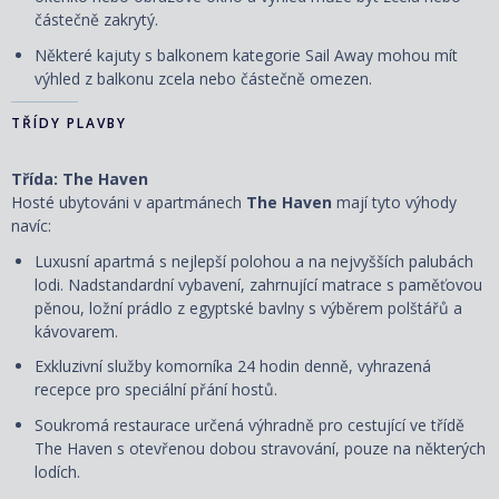
částečně zakrytý.
Některé kajuty s balkonem kategorie Sail Away mohou mít
výhled z balkonu zcela nebo částečně omezen.
TŘÍDY PLAVBY
Třída: The Haven
Hosté ubytováni v apartmánech
The Haven
mají tyto výhody
navíc:
Luxusní apartmá s nejlepší polohou a na nejvyšších palubách
lodi. Nadstandardní vybavení, zahrnující matrace s paměťovou
pěnou, ložní prádlo z egyptské bavlny s výběrem polštářů a
kávovarem.
Exkluzivní služby komorníka 24 hodin denně, vyhrazená
recepce pro speciální přání hostů.
Soukromá restaurace určená výhradně pro cestující ve třídě
The Haven s otevřenou dobou stravování, pouze na některých
lodích.