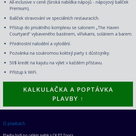
All-inclusive v ceně (široká nabídka nápojů - nápojový balíček
Premium).
Balíček stravování ve speciálních restauracích.
Přístup do privátního komplexu se salonem „The Haven
Courtyard“ vybaveného bazénem, vířivkami, soláriem a barem.
Přednostní nalodění a vylodění.
Pozvánka na soukromou koktejl party s důstojníky.
50$ kredit na kajutu na výlet v každém přístavu.
Přístup k WiFi.
KALKULAČKA A POPTÁVKA
PLAVBY ↑
O plavbách
Plavby lodí po celém světě s CK PT Tours