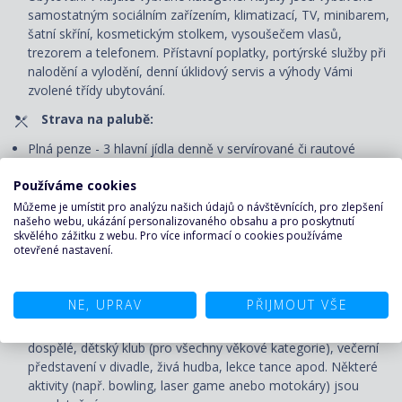
samostatným sociálním zařízením, klimatizací, TV, minibarem,
šatní skříní, kosmetickým stolkem, vysoušečem vlasů,
trezorem a telefonem. P
řístavní poplatky, portýrské služby při
nalodění a vylodění, denní úklidový servis
a výhody Vámi
zvolené třídy ubytování.
Strava na palubě:
Plná penze - 3 hlavní jídla denně v servírované či rautové
restauraci, svačiny. NCL má koncept Freestyle Dining
, který
Používáme cookies
dává cestujícím velkou svobodu při výběru restaurací, času
jídel, oblečení či zasedacího pořádku během stolování.
Můžeme je umístit pro analýzu našich údajů o návštěvnících, pro zlepšení
našeho webu, ukázání personalizovaného obsahu a pro poskytnutí
Nápoje: čaj, káva, voda z automatu v rautové restauraci.
skvělého zážitku z webu. Pro více informací o cookies používáme
otevřené nastavení.
Zábava na palubě:
Volné využití veřejných prostor - bazénu, vířivek, fitness centra
NE, UPRAV
PŘIJMOUT VŠE
a většiny sportovně-rekreačních zařízení, účast na všech
akcích pořádaných na palubě - animační programy pro děti i
dospělé, dětský klub (pro všechny věkové kategorie), večerní
představení v divadle, živá hudba, lekce tance apod. Některé
aktivity (např. bowling, laser game anebo motokáry) jsou