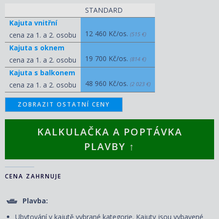
STANDARD
Kajuta vnitřní
12 460 Kč/os.
cena za 1. a 2. osobu
(515 €)
Kajuta s oknem
19 700 Kč/os.
cena za 1. a 2. osobu
(814 €)
Kajuta s balkonem
48 960 Kč/os.
cena za 1. a 2. osobu
(2 023 €)
ZOBRAZIT OSTATNÍ CENY
KALKULAČKA A POPTÁVKA
PLAVBY ↑
CENA ZAHRNUJE
Plavba:
Ubytování v kajutě vybrané kategorie. Kajuty jsou vybavené