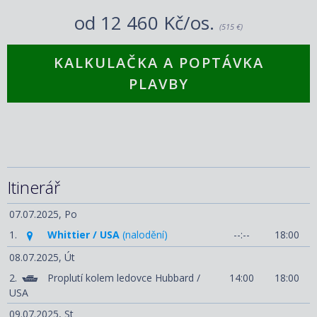
od
12 460 Kč/os.
(515 €)
KALKULAČKA A POPTÁVKA
PLAVBY
Itinerář
07.07.2025,
Po
1.
Whittier / USA
(nalodění)
--:--
18:00
08.07.2025,
Út
2.
Proplutí kolem ledovce Hubbard /
14:00
18:00
USA
09.07.2025,
St