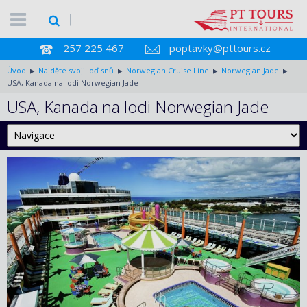
257 225 467
poptavky@pttours.cz
Úvod
Najděte svoji loď snů
Norwegian Cruise Line
Norwegian Jade
USA, Kanada na lodi Norwegian Jade
USA, Kanada na lodi Norwegian Jade