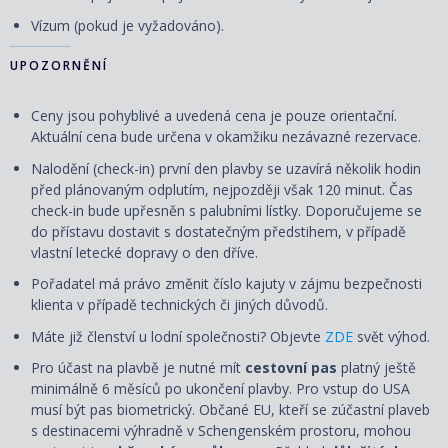
Vízum (pokud je vyžadováno).
UPOZORNĚNÍ
Ceny jsou pohyblivé a uvedená cena je pouze orientační.
Aktuální cena bude určena v okamžiku nezávazné rezervace.
Nalodění (check-in) první den plavby se uzavírá několik hodin
před plánovaným odplutím, nejpozději však 120 minut. Čas
check-in bude upřesněn s palubními lístky. Doporučujeme se
do přístavu dostavit s dostatečným předstihem, v případě
vlastní letecké dopravy o den dříve.
Pořadatel má právo změnit číslo kajuty v zájmu bezpečnosti
klienta v případě technických či jiných důvodů.
Máte již členství u lodní společnosti? Objevte
ZDE
svět výhod.
Pro účast na plavbě je nutné mít
cestovní pas
platný ještě
minimálně 6 měsíců po ukončení plavby. Pro vstup do USA
musí být pas biometrický. Občané EU, kteří se zúčastní plaveb
s destinacemi výhradně v Schengenském prostoru, mohou