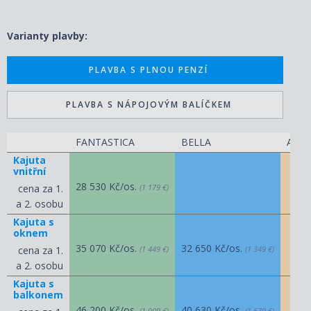
Varianty plavby:
PLAVBA S PLNOU PENZÍ
PLAVBA S NÁPOJOVÝM BALÍČKEM
FANTASTICA
BELLA
AUR
Kajuta
vnitřní
28 530 Kč/os.
cena za 1.
(1 179 €)
a 2. osobu
Kajuta s
oknem
35 070 Kč/os.
32 650 Kč/os.
cena za 1.
(1 449 €)
(1 349 €)
a 2. osobu
Kajuta s
balkonem
46 200 Kč/os.
40 630 Kč/os.
(1 909 €)
(1 679 €)