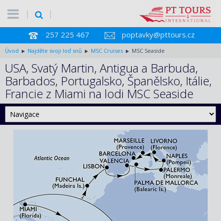
257 225 467
poptavky@pttours.cz
Úvod
Najděte svoji loď snů
MSC Cruises
MSC Seaside
USA, Svatý Martin, Antigua a Barbuda,
Barbados, Portugalsko, Španělsko, Itálie,
Francie z Miami na lodi MSC Seaside