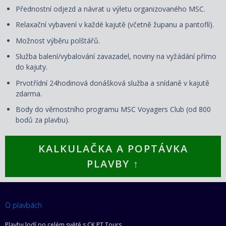
Přednostní odjezd a návrat u výletu organizovaného MSC.
Relaxační vybavení v každé kajutě (včetně županu a pantoflí).
Možnost výběru polštářů.
Služba balení/vybalování zavazadel, noviny na vyžádání přímo
do kajuty.
Prvotřídní 24hodinová donášková služba a snídaně v kajutě
zdarma.
Body do věrnostního programu MSC Voyagers Club (od 800
bodů za plavbu).
KALKULAČKA A POPTÁVKA
PLAVBY ↑
O plavbách
Plavby lodí po celém světě s CK PT Tours