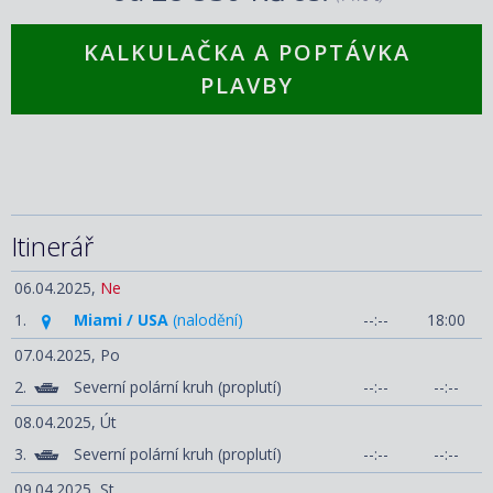
KALKULAČKA A POPTÁVKA
PLAVBY
Itinerář
06.04.2025,
Ne
1.
Miami / USA
(nalodění)
--:--
18:00
07.04.2025,
Po
2.
Severní polární kruh (proplutí)
--:--
--:--
08.04.2025,
Út
3.
Severní polární kruh (proplutí)
--:--
--:--
09.04.2025,
St