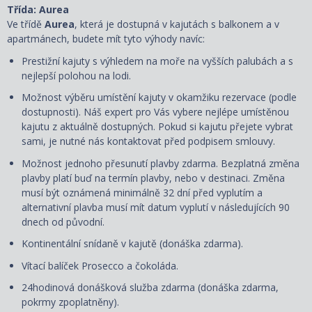
Třída: Aurea
Ve třídě
Aurea
, která je dostupná v kajutách s balkonem a v
apartmánech, budete mít tyto výhody navíc:
Prestižní kajuty s výhledem na moře na vyšších palubách a s
nejlepší polohou na lodi.
Možnost výběru umístění kajuty v okamžiku rezervace (podle
dostupnosti). Náš expert pro Vás vybere nejlépe umístěnou
kajutu z aktuálně dostupných. Pokud si kajutu přejete vybrat
sami, je nutné nás kontaktovat před podpisem smlouvy.
Možnost jednoho přesunutí plavby zdarma. Bezplatná změna
plavby platí buď na termín plavby, nebo v destinaci. Změna
musí být oznámená minimálně 32 dní před vyplutím a
alternativní plavba musí mít datum vyplutí v následujících 90
dnech od původní.
Kontinentální snídaně v kajutě (donáška zdarma).
Vítací balíček Prosecco a čokoláda.
24hodinová donášková služba zdarma (donáška zdarma,
pokrmy zpoplatněny).