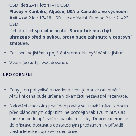
USD, děti 2–11 let: 11–16 USD.
Plavby v Karibiku, Aljašce, USA a Kanadě a ve východní
Asii
– od 2 let: 17–18 USD. Hosté Yacht Club: od 2 let: 21–23
USD.
Děti do 2 let spropitné neplatí.
Spropitné musí být
uhrazeno před plavbou, proto bude zahrnuto v cestovní
smlouvě.
Cestovní pojištění a pojištění storna. Na vyžádání zajistíme.
Vízum (pokud je vyžadováno).
UPOZORNĚNÍ
Ceny jsou pohyblivé a uvedená cena je pouze orientační.
Aktuální cena bude určena v okamžiku nezávazné rezervace.
Nalodění (check-in) první den plavby se uzavírá několik hodin
před plánovaným odplutím, nejpozději však 120 minut. Čas
check-in bude upřesněn s palubními lístky. Doporučujeme se
do přístavu dostavit s dostatečným předstihem, v případě
vlastní letecké dopravy o den dříve.