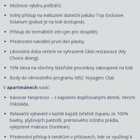
Možnost výběru polštářů.
Volný přístup na exkluzivní sluneční palubu Top Exclusive
Solarium (pokud je na lodi dostupná).
Přístup do termálních zón (jen pro dospělé).
Přednostní nalodění první den plavby.
Libovolná doba večeře ve vyhrazené části restaurace (My
Choice dining).
10% sleva na všechny lázeňské procedury zakoupené na lodi.
Body do věrnostního programu MSC Voyagers Club.
V
apartmánech
navíc:
Kávovar Nespresso – s kapslemi doplňovanými denně, Venchi
čokoláda.
Relaxační vybavení v každé kajutě (včetně županu ze 100%
bavlny, plyšových pantoflí, prémiového ložního prádla,
vylepšené matrace Dorelean).
Přednostní přístup k tendrům v přístavech, kde se využívají k