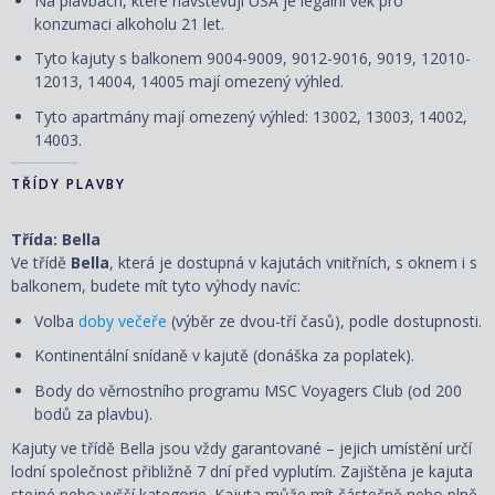
Na plavbách, které navštěvují USA je legální věk pro
konzumaci alkoholu 21 let.
Tyto kajuty s balkonem 9004-9009, 9012-9016, 9019, 12010-
12013, 14004, 14005 mají omezený výhled.
Tyto apartmány mají omezený výhled: 13002, 13003, 14002,
14003.
TŘÍDY PLAVBY
Třída: Bella
Ve třídě
Bella
, která je dostupná v kajutách vnitřních, s oknem i s
balkonem, budete mít tyto výhody navíc:
Volba
doby večeře
(výběr ze dvou-tří časů), podle dostupnosti.
Kontinentální snídaně v kajutě (donáška za poplatek).
Body do věrnostního programu MSC Voyagers Club (od 200
bodů za plavbu).
Kajuty ve třídě Bella jsou vždy garantované – jejich umístění určí
lodní společnost přibližně 7 dní před vyplutím. Zajištěna je kajuta
stejné nebo vyšší kategorie. Kajuta může mít částečně nebo plně