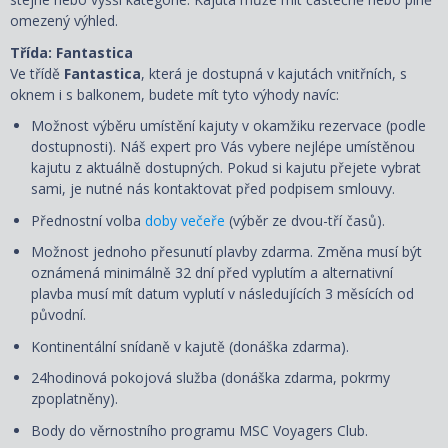
omezený výhled.
Třída: Fantastica
Ve třídě
Fantastica
, která je dostupná v kajutách vnitřních, s
oknem i s balkonem, budete mít tyto výhody navíc:
Možnost výběru umístění kajuty v okamžiku rezervace (podle
dostupnosti). Náš expert pro Vás vybere nejlépe umístěnou
kajutu z aktuálně dostupných. Pokud si kajutu přejete vybrat
sami, je nutné nás kontaktovat před podpisem smlouvy.
Přednostní volba
doby večeře
(výběr ze dvou-tří časů).
Možnost jednoho přesunutí plavby zdarma. Změna musí být
oznámená minimálně 32 dní před vyplutím a alternativní
plavba musí mít datum vyplutí v následujících 3 měsících od
původní.
Kontinentální snídaně v kajutě (donáška zdarma).
24hodinová pokojová služba (donáška zdarma, pokrmy
zpoplatněny).
Body do věrnostního programu MSC Voyagers Club.