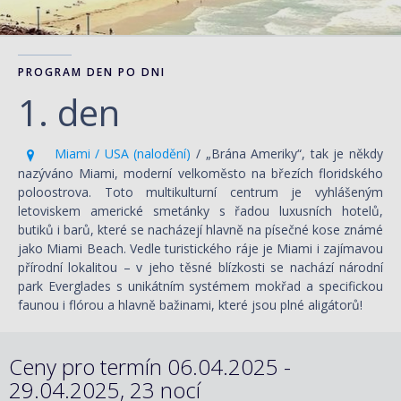
PROGRAM DEN PO DNI
1. den
Miami / USA (nalodění)
/ „Brána Ameriky“, tak je někdy
nazýváno Miami, moderní velkoměsto na březích floridského
poloostrova. Toto multikulturní centrum je vyhlášeným
letoviskem americké smetánky s řadou luxusních hotelů,
butiků i barů, které se nacházejí hlavně na písečné kose známé
jako Miami Beach. Vedle turistického ráje je Miami i zajímavou
přírodní lokalitou – v jeho těsné blízkosti se nachází národní
park Everglades s unikátním systémem mokřad a specifickou
faunou i flórou a hlavně bažinami, které jsou plné aligátorů!
Ceny pro termín 06.04.2025 -
29.04.2025, 23 nocí