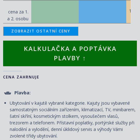
140 
cena za 1.
a 2. osobu
ZOBRAZIT OSTATNÍ CENY
KALKULAČKA A POPTÁVKA
PLAVBY ↑
CENA ZAHRNUJE
Plavba:
Ubytování v kajutě vybrané kategorie. Kajuty jsou vybavené
samostatným sociálním zařízením, klimatizací, TV, minibarem,
šatní skříní, kosmetickým stolkem, vysoušečem vlasů,
trezorem a telefonem. P
řístavní poplatky, portýrské služby při
nalodění a vylodění, denní úklidový servis
a výhody Vámi
zvolené třídy ubytování.