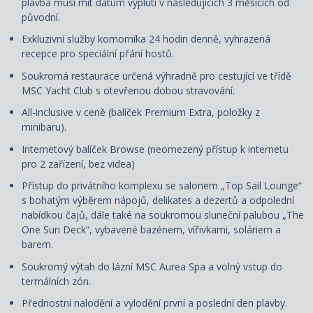
plavba musí mít datum vyplutí v následujících 3 měsících od
původní.
Exkluzivní služby komorníka 24 hodin denně, vyhrazená
recepce pro speciální přání hostů.
Soukromá restaurace určená výhradně pro cestující ve třídě
MSC Yacht Club s otevřenou dobou stravování.
All-inclusive v ceně (balíček Premium Extra, položky z
minibaru).
Internetový balíček Browse (neomezený přístup k internetu
pro 2 zařízení, bez videa)
Přístup do privátního komplexu se salonem „Top Sail Lounge“
s bohatým výběrem nápojů, delikates a dezertů a odpolední
nabídkou čajů, dále také na soukromou sluneční palubou „The
One Sun Deck“, vybavené bazénem, vířivkami, soláriem a
barem.
Soukromý výtah do lázní MSC Aurea Spa a volný vstup do
termálních zón.
Přednostní nalodění a vylodění první a poslední den plavby.