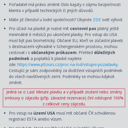
Pořadatel má právo změnit číslo kajuty v zájmu bezpečnosti
klienta v případě technických či jiných důvodů.
Máte již členství u lodní společnosti? Objevte
ZDE
svět výhod.
Pro účast na plavbě je nutné mít
cestovní pas
platný ještě
minimálně 6 měsíců po ukončení plavby. Pro vstup do USA
musí být pas biometrický. Občané EU, kteří se zúčastní plaveb
s destinacemi výhradně v Schengenském prostoru, mohou
cestovat i s
občanským průkazem
. Přehled
důležitých
podmínek
a poplatků k plavbě najdete
zde:
https://www.pttours.cz/proc-na-lod/vstupni-pozadavky
.
Cestující je sám zodpovědný za dodržení vstupních podmínek
do všech navštívených zemí. Podmínky se mohou kdykoli
změnit.
Jedná se o Last Minute plavbu a v případě zrušení nebo změny
smlouvy o zájezdu (příp. závazné rezervace) činí odstupné 100%
z celkové ceny zájezdu.
Pro vstup na
území USA
musí mít občané ČR schválenou
registraci ESTA anebo vízum.