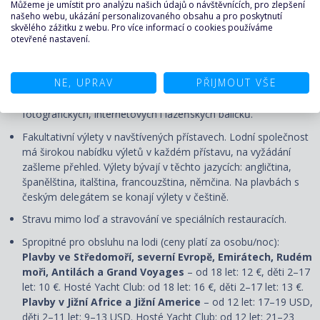
Dopravu do/z přístavu vyplutí, případné transfery.
Můžeme je umístit pro analýzu našich údajů o návštěvnících, pro zlepšení
našeho webu, ukázání personalizovaného obsahu a pro poskytnutí
Služby českého průvodce či delegáta
skvělého zážitku z webu. Pro více informací o cookies používáme
otevřené nastavení.
Nápoje, které nejsou obsaženy v ceně.
Možnost doobjednání
nápojových balíčků,
třída Yacht Club má v ceně All Inclusive.
NE, UPRAV
PŘIJMOUT VŠE
Nadstandardní služby - prádelna, fotograf, internet, salón
krásy, lékařské služby na lodi apod. Možnost doobjednání
fotografických, internetových i lázeňských balíčků.
Fakultativní výlety v navštívených přístavech. Lodní společnost
má širokou nabídku výletů v každém přístavu, na vyžádání
zašleme přehled. Výlety bývají v těchto jazycích: angličtina,
španělština, italština, francouzština, němčina. Na plavbách s
českým delegátem se konají výlety v češtině.
Stravu mimo loď a stravování ve speciálních restauracích.
Spropitné pro obsluhu na lodi (ceny platí za osobu/noc):
Plavby ve Středomoří, severní Evropě, Emirátech, Rudém
moři, Antilách a Grand Voyages
– od 18 let: 12 €, děti 2–17
let: 10 €. Hosté Yacht Club: od 18 let: 16 €, děti 2–17 let: 13 €.
Plavby v Jižní Africe a Jižní Americe
– od 12 let: 17–19 USD,
děti 2–11 let: 9–13 USD. Hosté Yacht Club: od 12 let: 21–23