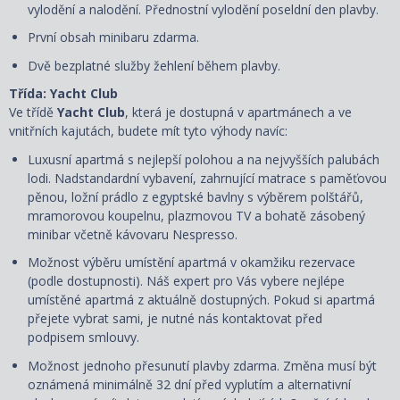
vylodění a nalodění. Přednostní vylodění poseldní den plavby.
První obsah minibaru zdarma.
Dvě bezplatné služby žehlení během plavby.
Třída: Yacht Club
Ve třídě
Yacht Club
, která je dostupná v apartmánech a ve
vnitřních kajutách, budete mít tyto výhody navíc:
Luxusní apartmá s nejlepší polohou a na nejvyšších palubách
lodi. Nadstandardní vybavení, zahrnující matrace s paměťovou
pěnou, ložní prádlo z egyptské bavlny s výběrem polštářů,
mramorovou koupelnu, plazmovou TV a bohatě zásobený
minibar včetně kávovaru Nespresso.
Možnost výběru umístění apartmá v okamžiku rezervace
(podle dostupnosti). Náš expert pro Vás vybere nejlépe
umístěné apartmá z aktuálně dostupných. Pokud si apartmá
přejete vybrat sami, je nutné nás kontaktovat před
podpisem smlouvy.
Možnost jednoho přesunutí plavby zdarma. Změna musí být
oznámená minimálně 32 dní před vyplutím a alternativní